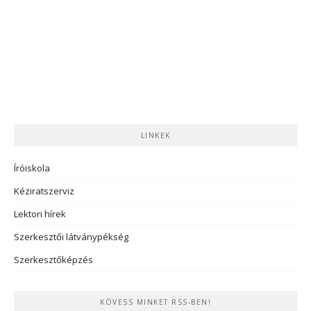
LINKEK
Íróiskola
Kéziratszerviz
Lektori hírek
Szerkesztői látványpékség
Szerkesztőképzés
KÖVESS MINKET RSS-BEN!