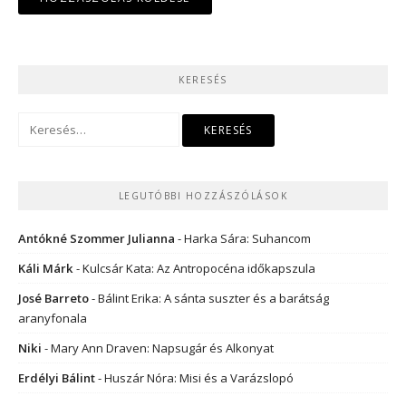
KERESÉS
Keresés:
LEGUTÓBBI HOZZÁSZÓLÁSOK
Antókné Szommer Julianna
-
Harka Sára: Suhancom
Káli Márk
-
Kulcsár Kata: Az Antropocéna időkapszula
José Barreto
-
Bálint Erika: A sánta suszter és a barátság
aranyfonala
Niki
-
Mary Ann Draven: Napsugár és Alkonyat
Erdélyi Bálint
-
Huszár Nóra: Misi és a Varázslopó