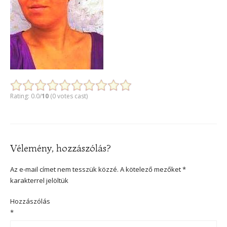
Rating: 0.0/
10
(0 votes cast)
Vélemény, hozzászólás?
Az e-mail címet nem tesszük közzé.
A kötelező mezőket
*
karakterrel jelöltük
Hozzászólás
*