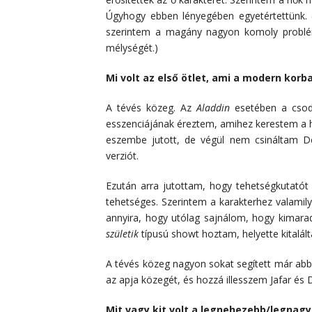
Úgyhogy ebben lényegében egyetértettünk. 
szerintem a magány nagyon komoly problém
mélységét.)
Mi volt az első ötlet, ami a modern kor
A tévés közeg. Az
Aladdin
esetében a csoda
esszenciájának éreztem, amihez kerestem a h
eszembe jutott, de végül nem csináltam D
verziót.
Ezután arra jutottam, hogy tehetségkutatót 
tehetséges. Szerintem a karakterhez valamilye
annyira, hogy utólag sajnálom, hogy kimar
születik
típusú showt hoztam, helyette kitalál
A tévés közeg nagyon sokat segített már abb
az apja közegét, és hozzá illesszem Jafar és D
Mit vagy kit volt a legnehezebb/legnagy