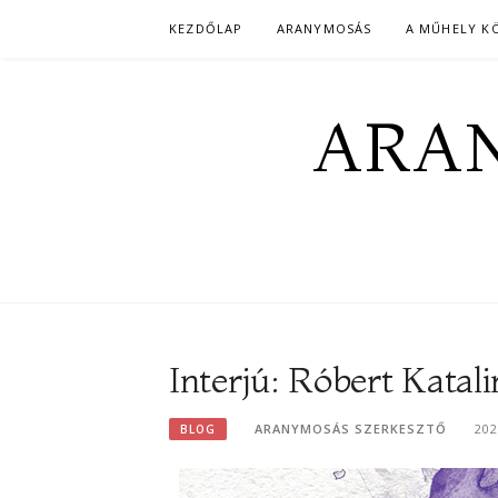
Skip
KEZDŐLAP
ARANYMOSÁS
A MŰHELY K
to
content
ARAN
Interjú: Róbert Katali
ARANYMOSÁS SZERKESZTŐ
202
BLOG