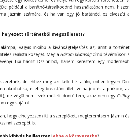
(De például a barátnő-társalkodónő használatában nem, hiszen
a Jázmin számára, és ha van egy jó barátnőd, ez elveszíti a
ba helyezett történetből megszületett?
lámpa, vagyis inkább a kívánságteljesítés az, amit a történet
iteles realista közeget. Még a
Három kívánság
című tévéműsor is
évényi Tibi bácsit Dzsinniből, hanem kerestem egy modernebb
szeretnék, de ehhez meg azt kellett kitalálni, miben legyen Dini
n akrobatika, esetleg breaktánc illett volna (no és a parkour, az
adt), de végül nem ezek mellett döntöttem, azaz nem egy
Csillag
tam egy sajátot.
an, hogy elhelyezzem itt a szereplőket, megteremtsem Jázmin és
zsinni szerepét is.
obb kihívás beilleszteni
ebbe a környezetbe
?