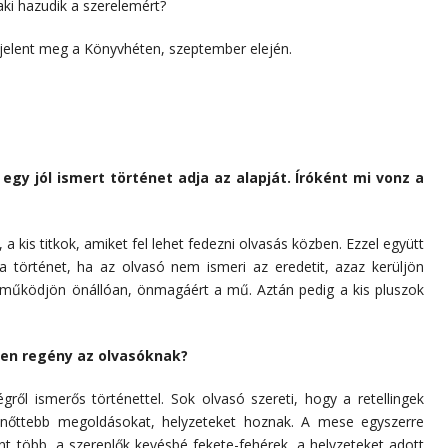
aki hazudik a szerelemért?
jelent meg a Könyvhéten, szeptember elején.
gy jól ismert történet adja az alapját. Íróként mi vonz a
 a kis titkok, amiket fel lehet fedezni olvasás közben. Ezzel együtt
a történet, ha az olvasó nem ismeri az eredetit, azaz kerüljön
 működjön önállóan, önmagáért a mű. Aztán pedig a kis pluszok
yen regény az olvasóknak?
égről ismerős történettel. Sok olvasó szereti, hogy a retellingek
elnőttebb megoldásokat, helyzeteket hoznak. A mese egyszerre
ont több, a szereplők kevésbé fekete-fehérek, a helyzeteket adott