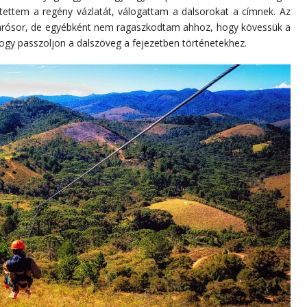
tettem a regény vázlatát, válogattam a dalsorokat a címnek. Az
a zárósor, de egyébként nem ragaszkodtam ahhoz, hogy kövessük a
hogy passzoljon a dalszöveg a fejezetben történetekhez.