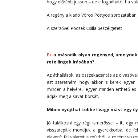
hogy előrébb jusson – de elfogadható, ha val
A regény a kiadó Vörös Pöttyös sorozatában 
A szerzővel Póczek Csilla beszélgetett
Ez
a második olyan regényed, amelynek e
retellingek írásában?
Az áthallások, az összekacsintás az olvasóval,
azt szeretném, hogy akkor is kerek legyen 
minden a helyére, legyen minden érthető és
adják meg a savát-borsát.
Miben nyújthat többet vagy mást egy il
Jó találkozni egy régi ismerőssel – itt egy r
visszarepítik mondjuk a gyerekkorba, de f
elevenít fel valamit a múltból, a regény visz