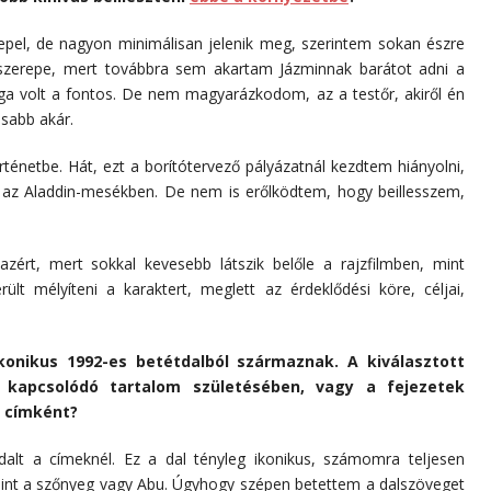
erepel, de nagyon minimálisan jelenik meg, szerintem sokan észre
szerepe, mert továbbra sem akartam Jázminnak barátot adni a
a volt a fontos. De nem magyarázkodom, az a testőr, akiről én
osabb akár.
énetbe. Hát, ezt a borítótervező pályázatnál kezdtem hiányolni,
z Aladdin-mesékben. De nem is erőlködtem, hogy beillesszem,
azért, mert sokkal kevesebb látszik belőle a rajzfilmben, mint
ült mélyíteni a karaktert, meglett az érdeklődési köre, céljai,
konikus 1992-es betétdalból származnak. A kiválasztott
 kapcsolódó tartalom születésében, vagy a fejezetek
t címként?
lt a címeknél. Ez a dal tényleg ikonikus, számomra teljesen
mint a szőnyeg vagy Abu. Úgyhogy szépen betettem a dalszöveget