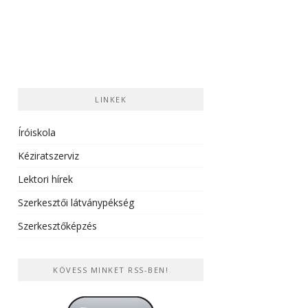
LINKEK
Íróiskola
Kéziratszerviz
Lektori hírek
Szerkesztői látványpékség
Szerkesztőképzés
KÖVESS MINKET RSS-BEN!