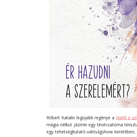
Róbert Katalin legújabb regénye a
Halld a szí
mágia nélkül. Jázmin egy tévécsatorna tinisztá
egy tehetségkutató-valóságshow keretében, a