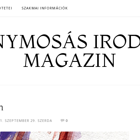
ÖTETEI
SZAKMAI INFORMÁCIÓK
YMOSÁS IRO
MAGAZIN
n
1. SZEPTEMBER 29. SZERDA
0