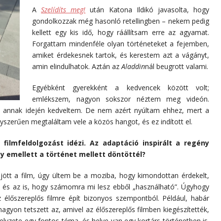
A
Szelídíts meg!
után Katona Ildikó javasolta, hogy
gondolkozzak még hasonló retellingben – nekem pedig
kellett egy kis idő, hogy ráállítsam erre az agyamat.
Forgattam mindenféle olyan történeteket a fejemben,
amiket érdekesnek tartok, és kerestem azt a vágányt,
amin elindulhatok. Aztán az
Aladdin
nál beugrott valami.
Egyébként gyerekként a kedvencek között volt;
emlékszem, nagyon sokszor néztem meg videón.
 annak idején kedveltem. De nem azért nyúltam ehhez, mert a
zerűen megtaláltam vele a közös hangot, és ez indított el.
ilmfeldolgozást idézi. Az adaptáció inspirált a regény
y emellett a történet mellett döntöttél?
jött a film, úgy ültem be a moziba, hogy kimondottan érdekelt,
, és az is, hogy számomra mi lesz ebből „használható”. Úgyhogy
 élőszereplős filmre épít bizonyos szempontból. Például, habár
gyon tetszett az, amivel az élőszereplős filmben kiegészítették,
helyzete egy fontos téma, és helye van egy kortárs történetben is.