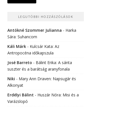
LEGUTÓBBI HOZZÁSZÓLÁSOK
Antókné Szommer Julianna
-
Harka
Sára: Suhancom
Káli Márk
-
Kulcsár Kata: Az
Antropocéna időkapszula
José Barreto
-
Bálint Erika: A sánta
suszter és a barátság aranyfonala
Niki
-
Mary Ann Draven: Napsugár és
Alkonyat
Erdélyi Bálint
-
Huszár Nóra: Misi és a
Varázslopó