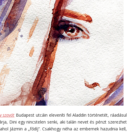
v szavát
Budapest utcáin eleveníti fel Aladdin történetét, ráadásul
rja, Dini egy nincstelen senki, aki talán nevet és pénzt szerezhet
hol Jázmin a „fődíj”. Csakhogy néha az embernek hazudnia kell,