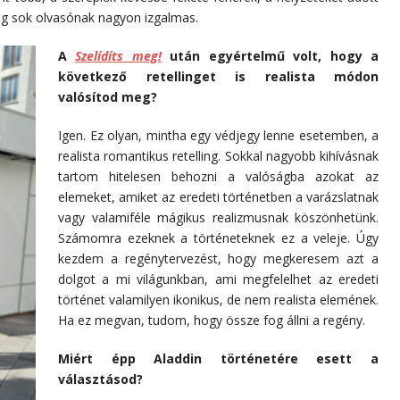
ség sok olvasónak nagyon izgalmas.
A
Szelídíts meg!
után egyértelmű volt, hogy a
következő retellinget is realista módon
valósítod meg?
Igen. Ez olyan, mintha egy védjegy lenne esetemben, a
realista romantikus retelling. Sokkal nagyobb kihívásnak
tartom hitelesen behozni a valóságba azokat az
elemeket, amiket az eredeti történetben a varázslatnak
vagy valamiféle mágikus realizmusnak köszönhetünk.
Számomra ezeknek a történeteknek ez a veleje. Úgy
kezdem a regénytervezést, hogy megkeresem azt a
dolgot a mi világunkban, ami megfelelhet az eredeti
történet valamilyen ikonikus, de nem realista elemének.
Ha ez megvan, tudom, hogy össze fog állni a regény.
Miért épp Aladdin történetére esett a
választásod?