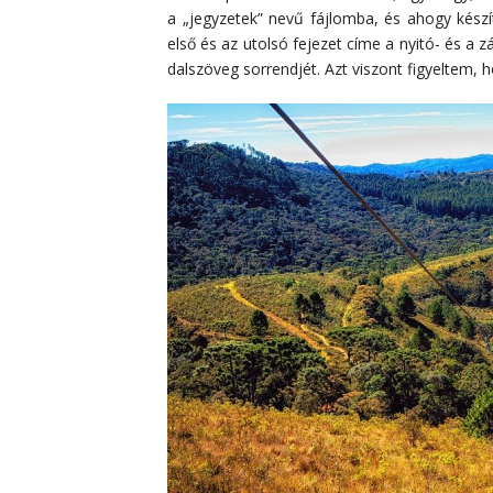
a „jegyzetek” nevű fájlomba, és ahogy készí
első és az utolsó fejezet címe a nyitó- és 
dalszöveg sorrendjét. Azt viszont figyeltem, 