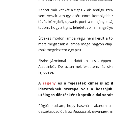
Kapott már kritikát a tigris – aki amúgy sz
sem veszik. Amúgy azért nincs komolyabb 
tévés közegből, ugyanis pont a magányosság
tudom, hogy a tigris, lehetett volna hangsúly
Érdekes módon lámpa végül nem került a tört
mert mégiscsak a lámpa maga nagyon alap a
csak megidéztem egy picit.
Elsőre Jázminnal küszködtem kicsit, éppen 
Aladdinból. De aztán nekifeküdtem, és siker
fejlődése.
A
regény
és a fejezetek címei is az i
idézeteknek szerepe volt a hozzájuk
utólagos döntésként kapták a dal sorai
Rögtön tudtam, hogy használni akarom a da
összekapcsolódik az
Aladdin
nal, ugyanúgy, 