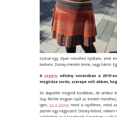
Szóval egy olyan meséhez nyúltam, amit én
kedvenc Disney-mesém lenne, vagy bármi. Egys
A
regény
néhány vonásában a 2019-es f
megírása során, szerepe volt abban, hog
Az alapötlet megvolt korábban, de amikor ki
Guy Ritchie hogyan nyúl az eredeti meséhez
igen,
ez a könyv
mind a rajzfilmre, mind az
Jázmin egy nagyszerű Disney-hősnő, nekem na
erősítették az ő karakterét. Szerintem a nők 