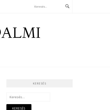
DALMI
KERESÉS
Keresés: