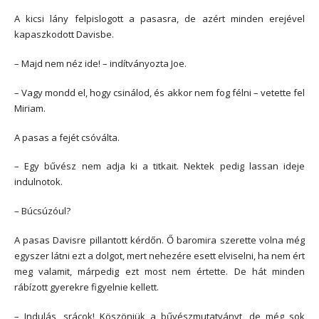
A kicsi lány felpislogott a pasasra, de azért minden erejével
kapaszkodott Davisbe.
– Majd nem néz ide! – indítványozta Joe.
– Vagy mondd el, hogy csinálod, és akkor nem fog félni – vetette fel
Miriam.
A pasas a fejét csóválta.
– Egy bűvész nem adja ki a titkait. Nektek pedig lassan ideje
indulnotok.
– Búcsúzóul?
A pasas Davisre pillantott kérdőn. Ő baromira szerette volna még
egyszer látni ezt a dolgot, mert nehezére esett elviselni, ha nem ért
meg valamit, márpedig ezt most nem értette. De hát minden
rábízott gyerekre figyelnie kellett.
– Indulás, srácok! Köszönjük a bűvészmutatványt, de még sok