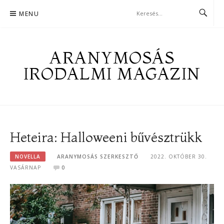
Skip
MENU
to
content
ARANYMOSÁS
IRODALMI MAGAZIN
Heteira: Halloweeni bűvésztrükk
NOVELLA
ARANYMOSÁS SZERKESZTŐ
2022. OKTÓBER 30.
VASÁRNAP
0