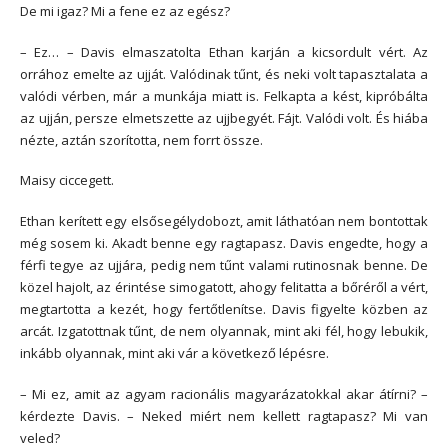
De mi igaz? Mi a fene ez az egész?
– Ez… – Davis elmaszatolta Ethan karján a kicsordult vért. Az
orrához emelte az ujját. Valódinak tűnt, és neki volt tapasztalata a
valódi vérben, már a munkája miatt is. Felkapta a kést, kipróbálta
az ujján, persze elmetszette az ujjbegyét. Fájt. Valódi volt. És hiába
nézte, aztán szorította, nem forrt össze.
Maisy ciccegett.
Ethan kerített egy elsősegélydobozt, amit láthatóan nem bontottak
még sosem ki. Akadt benne egy ragtapasz. Davis engedte, hogy a
férfi tegye az ujjára, pedig nem tűnt valami rutinosnak benne. De
közel hajolt, az érintése simogatott, ahogy felitatta a bőréről a vért,
megtartotta a kezét, hogy fertőtlenítse. Davis figyelte közben az
arcát. Izgatottnak tűnt, de nem olyannak, mint aki fél, hogy lebukik,
inkább olyannak, mint aki vár a következő lépésre.
– Mi ez, amit az agyam racionális magyarázatokkal akar átírni? –
kérdezte Davis. – Neked miért nem kellett ragtapasz? Mi van
veled?