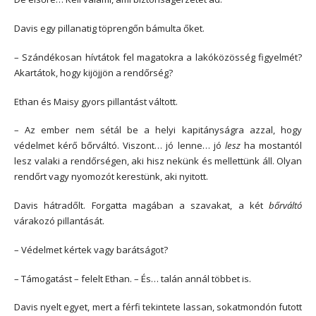
Davis egy pillanatig töprengőn bámulta őket.
– Szándékosan hívtátok fel magatokra a lakóközösség figyelmét?
Akartátok, hogy kijöjjön a rendőrség?
Ethan és Maisy gyors pillantást váltott.
– Az ember nem sétál be a helyi kapitányságra azzal, hogy
védelmet kérő bőrváltó. Viszont… jó lenne… jó
lesz
ha mostantól
lesz valaki a rendőrségen, aki hisz nekünk és mellettünk áll. Olyan
rendőrt vagy nyomozót kerestünk, aki nyitott.
Davis hátradőlt. Forgatta magában a szavakat, a két
bőrváltó
várakozó pillantását.
– Védelmet kértek vagy barátságot?
– Támogatást – felelt Ethan. – És… talán annál többet is.
Davis nyelt egyet, mert a férfi tekintete lassan, sokatmondón futott