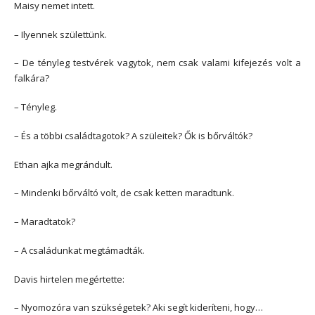
Maisy nemet intett.
– Ilyennek születtünk.
– De tényleg testvérek vagytok, nem csak valami kifejezés volt a
falkára?
– Tényleg.
– És a többi családtagotok? A szüleitek? Ők is bőrváltók?
Ethan ajka megrándult.
– Mindenki bőrváltó volt, de csak ketten maradtunk.
– Maradtatok?
– A családunkat megtámadták.
Davis hirtelen megértette:
– Nyomozóra van szükségetek? Aki segít kideríteni, hogy…