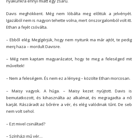
nyakunkra ennyi miatt egy zsaru.
Davis meghökkent. Még nem lóbálta meg előttük a jelvényét.
Igazából nem is nagyon tehette volna, mert önszorgalomból volt itt.
Ethan a fejét csóválta.
– Ebből elég. Megígérjük, hogy nem nyitunk ma már ajtót, te pedig
menj haza – mordult Davisre.
– Még nem kaptam magyarázatot, hogy te meg a feleséged mit
műveltek!
– Nem a feleségem. És nem ez a lényeg – közölte Ethan morcosan.
– Maisy vagyok. A húga. – Maisy kezet nyújtott. Davis is
bemutatkozott, és kihasználta az alkalmat, és megragadta a nő
karját. Rászáradt az bőrére a vér, és elég valódinak tűnt. De seb
nem volt sehol.
– Ezt mivel csináltad?
– Színházi mű vér…