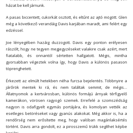
házat be kell járnunk.
A pasas biccentett, cukorkát osztott, és eltűnt az ajtó mögött. Glen
még a következő verandáig Davis karjában maradt, ami felért egy
edzéssel.
Joe lényegében hazáig duzzogott. Davis egy ponton erélyesen
rászólt, hogy ne tegyen megjegyzéseket valakire csak azért, mert
fiatalabb, és onnantól sértetten hallgatott. Mégis, mintha
gyorsabban végeztek volna így, hogy Davis a különös pasason
töprenghetett.
Érkezett az elmúlt hetekben néha furcsa bejelentés. Többnyire a
járőrök mentek ki rá, és nem találtak semmit, de mégis…
Állatnyomok a kertvárosban, különös formájú árnyak térfigyelő
kamerákon, vörösen ragyogó szemek. Errefelé a szomszédság
nagyon is odafigyelt egymás portájára, és komolyan vették az
esetleges betöréseket vagy gyanús alakokat. Még akkor is, ha a
rendőrség nem erősítette meg, hogy valóban magánlaksértés
történt. Davis arra gondolt, ez a pirosszemű trükk segíthet képbe
kerülni.