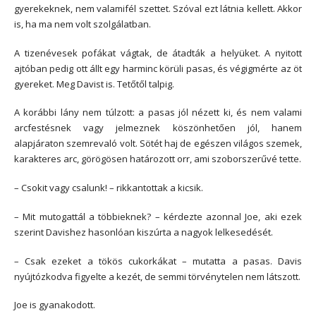
gyerekeknek, nem valamifél szettet. Szóval ezt látnia kellett. Akkor
is, ha ma nem volt szolgálatban.
A tizenévesek pofákat vágtak, de átadták a helyüket. A nyitott
ajtóban pedig ott állt egy harminc körüli pasas, és végigmérte az öt
gyereket. Meg Davist is. Tetőtől talpig.
A korábbi lány nem túlzott: a pasas jól nézett ki, és nem valami
arcfestésnek vagy jelmeznek köszönhetően jól, hanem
alapjáraton szemrevaló volt. Sötét haj de egészen világos szemek,
karakteres arc, görögösen határozott orr, ami szoborszerűvé tette.
– Csokit vagy csalunk! – rikkantottak a kicsik.
– Mit mutogattál a többieknek? – kérdezte azonnal Joe, aki ezek
szerint Davishez hasonlóan kiszúrta a nagyok lelkesedését.
– Csak ezeket a tökös cukorkákat – mutatta a pasas. Davis
nyújtózkodva figyelte a kezét, de semmi törvénytelen nem látszott.
Joe is gyanakodott.