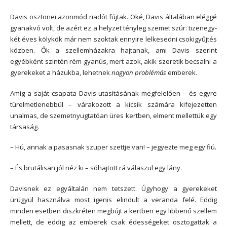
Davis ösztönei azonmód riadót fújtak. Oké, Davis általában eléggé
gyanakvó volt, de azért ez a helyzet tényleg szemet szúr: tizenegy-
két éves kölykök már nem szoktak ennyire lelkesedni csokigyűjtés
közben. Ők a szellemházakra hajtanak, ami Davis szerint
egyébként szintén rém gyanús, mert azok, akik szeretik becsalni a
gyerekeket a házukba, lehetnek
nagyon problémás
emberek.
Amíg a saját csapata Davis utasításának megfelelően – és egyre
türelmetlenebbül – várakozott a kicsik számára kifejezetten
unalmas, de szemetnyugtatóan üres kertben, elment mellettük egy
társaság.
– Hú, annak a pasasnak szuper szettje van! – jegyezte meg egy fiú.
– És brutálisan jól néz ki – sóhajtott rá válaszul egy lány.
Davisnek ez egyáltalán nem tetszett. Úgyhogy a gyerekeket
ürügyül használva most igenis elindult a veranda felé. Eddig
minden esetben diszkréten megbújt a kertben egy libbenő szellem
mellett, de eddig az emberek csak édességeket osztogattak a