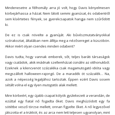
Mindenesetre a félhomály arra jó volt, hogy Davis kényelmesen
körbejárhassa a házat. Nem látott semmi gyanúsat, és odabentről
sem kísérteties fények, se gyerekcsapatok hangja nem szűrődött
ki.
De ez is csak növelte a gyanúját. Aki bűvészmutatványokkal
szórakoztat, általában nem állítja meg a nézősereget a küszöbön.
Akkor miért olyan csendes minden odabent?
Davis tudta, hogy vannak emberek, sőt, teljes baráti társaságok
vagy családok, akik imádnak szellemházat csinálni az otthonukból.
Ezeknek a kilencvenöt százaléka csak magamutogató idióta vagy
megszállott halloween-rajongó. De a maradék öt százalék… Na,
azok a népesség legaljához tartoztak. Éppen ezért Davis sosem
sétált volna el egy ilyen
mutogatós
alak mellett.
Mire körbeért, egy újabb csapat kölyök gyülekezett a verandán, de
ezúttal egy fiatal nő fogadta őket. Davis meghúzódott egy fa
sötétbe vesző törzse mellett, onnan figyelte őket. A nő legyezővel
játszotta el a trükköt, és az arca nem lett teljesen ugyanolyan, mint