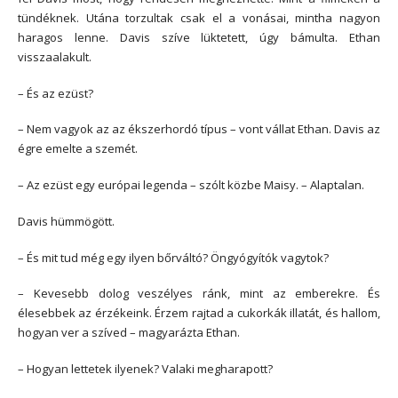
tündéknek. Utána torzultak csak el a vonásai, mintha nagyon
haragos lenne. Davis szíve lüktetett, úgy bámulta. Ethan
visszaalakult.
– És az ezüst?
– Nem vagyok az az ékszerhordó típus – vont vállat Ethan. Davis az
égre emelte a szemét.
– Az ezüst egy európai legenda – szólt közbe Maisy. – Alaptalan.
Davis hümmögött.
– És mit tud még egy ilyen bőrváltó? Öngyógyítók vagytok?
– Kevesebb dolog veszélyes ránk, mint az emberekre. És
élesebbek az érzékeink. Érzem rajtad a cukorkák illatát, és hallom,
hogyan ver a szíved – magyarázta Ethan.
– Hogyan lettetek ilyenek? Valaki megharapott?