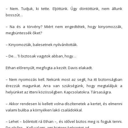
– Nem. Tudjuk, ki tette. Eljöttünk. Úgy döntöttünk, nem állunk
bosszút…
– Na és a törvény? Miért nem engedtétek, hogy kinyomozzák,
megbüntessék őket?
– Kinyomozták, balesetnek nyilvánították.
– De… Ti biztosak vagytok abban, hogy…
Ethan előrenyúlt, megfogta a kezét. Davis elakadt.
– Nem nyomozás kell. Nekünk most az segít, ha itt biztonságban
érezzük magunkat. Arra van szükségünk, hogy megtaláljuk a
helyünket az itteni közösségben. Kapcsolatokra. Társaságra.
– Akkor rendesen ki kellett volna díszítenetek a kertet, és elmenni
valami buliba a környéken lakó családokkal.
– Lehet – bólintott rá Ethan –, és idővel biztos meg is fogjuk tenni.
De elsőre… Kell valami, ami biztonságérzetet ad.