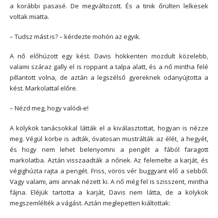
a korábbi pasasé. De megváltozott. És a tinik őrülten lelkesek
voltak miatta.
– Tudsz mást is? – kérdezte mohón az egyik.
A nő előhúzott egy kést. Davis hökkenten mozdult közelebb,
valami száraz gally el is roppant a talpa alatt, és a nő mintha felé
pillantott volna, de aztán a legszélső gyereknek odanyújtotta a
kést. Markolattal előre.
– Nézd meg, hogy valódi-e!
A kölykök tanácsokkal látták el a kiválasztottat, hogyan is nézze
meg. Végül körbe is adták, óvatosan mustrálták az élét, a hegyét,
és hogy nem lehet belenyomni a pengét a fából faragott
markolatba. Aztán visszaadták a nőnek. Az felemelte a karját, és
végighúzta rajta a pengét. Friss, vörös vér buggyant elő a sebből.
Vagy valami, ami annak nézett ki. A nő még fel is szisszent, mintha
fájna. Eléjük tartotta a karját, Davis nem látta, de a kölykök
megszemlélték a vágást. Aztán meglepetten kiáltottak: