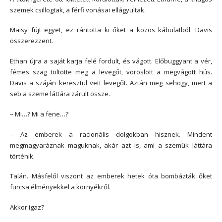
szemek csillogtak, a férfi vonásai ellágyultak.
Maisy fújt egyet, ez rántotta ki őket a közös kábulatból. Davis
összerezzent.
Ethan újra a saját karja felé fordult, és vágott. Előbuggyant a vér,
fémes szag töltötte meg a levegőt, vöröslött a megvágott hús.
Davis a száján keresztül vett levegőt. Aztán meg sehogy, mert a
seb a szeme láttára zárult össze.
– Mi…? Mi a fene…?
– Az emberek a racionális dolgokban hisznek. Mindent
megmagyaráznak maguknak, akár azt is, ami a szemük láttára
történik.
Talán. Másfelől viszont az emberek hetek óta bombázták őket
furcsa élményekkel a környékről.
Akkor igaz?