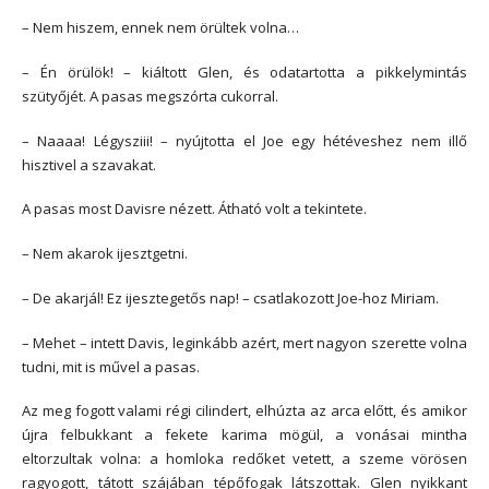
– Nem hiszem, ennek nem örültek volna…
– Én örülök! – kiáltott Glen, és odatartotta a pikkelymintás
szütyőjét. A pasas megszórta cukorral.
– Naaaa! Légysziii! – nyújtotta el Joe egy hétéveshez nem illő
hisztivel a szavakat.
A pasas most Davisre nézett. Átható volt a tekintete.
– Nem akarok ijesztgetni.
– De akarjál! Ez ijesztegetős nap! – csatlakozott Joe-hoz Miriam.
– Mehet – intett Davis, leginkább azért, mert nagyon szerette volna
tudni, mit is művel a pasas.
Az meg fogott valami régi cilindert, elhúzta az arca előtt, és amikor
újra felbukkant a fekete karima mögül, a vonásai mintha
eltorzultak volna: a homloka redőket vetett, a szeme vörösen
ragyogott, tátott szájában tépőfogak látszottak. Glen nyikkant