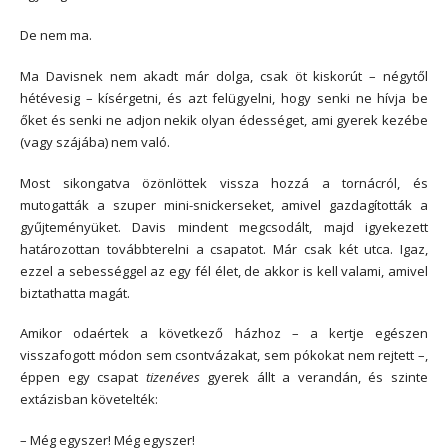
De nem ma.
Ma Davisnek nem akadt már dolga, csak öt kiskorút – négytől
hétévesig – kísérgetni, és azt felügyelni, hogy senki ne hívja be
őket és senki ne adjon nekik olyan édességet, ami gyerek kezébe
(vagy szájába) nem való.
Most sikongatva özönlöttek vissza hozzá a tornácról, és
mutogatták a szuper mini-snickerseket, amivel gazdagították a
gyűjteményüket. Davis mindent megcsodált, majd igyekezett
határozottan továbbterelni a csapatot. Már csak két utca. Igaz,
ezzel a sebességgel az egy fél élet, de akkor is kell valami, amivel
biztathatta magát.
Amikor odaértek a következő házhoz – a kertje egészen
visszafogott módon sem csontvázakat, sem pókokat nem rejtett –,
éppen egy csapat
tizenéves
gyerek állt a verandán, és szinte
extázisban követelték:
– Még egyszer! Még egyszer!