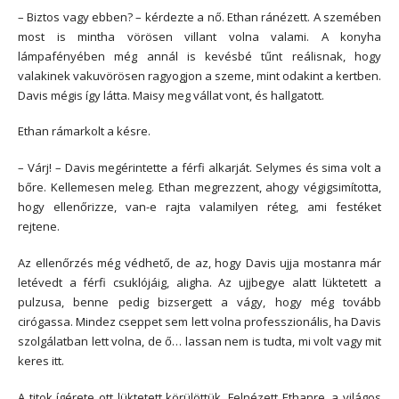
– Biztos vagy ebben? – kérdezte a nő. Ethan ránézett. A szemében
most is mintha vörösen villant volna valami. A konyha
lámpafényében még annál is kevésbé tűnt reálisnak, hogy
valakinek vakuvörösen ragyogjon a szeme, mint odakint a kertben.
Davis mégis így látta. Maisy meg vállat vont, és hallgatott.
Ethan rámarkolt a késre.
– Várj! – Davis megérintette a férfi alkarját. Selymes és sima volt a
bőre. Kellemesen meleg. Ethan megrezzent, ahogy végigsimította,
hogy ellenőrizze, van-e rajta valamilyen réteg, ami festéket
rejtene.
Az ellenőrzés még védhető, de az, hogy Davis ujja mostanra már
letévedt a férfi csuklójáig, aligha. Az ujjbegye alatt lüktetett a
pulzusa, benne pedig bizsergett a vágy, hogy még tovább
cirógassa. Mindez cseppet sem lett volna professzionális, ha Davis
szolgálatban lett volna, de ő… lassan nem is tudta, mi volt vagy mit
keres itt.
A titok ígérete ott lüktetett körülöttük. Felnézett Ethanre, a világos