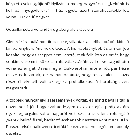
kölykét csokit gyűjteni? Nyilván a meleg nagybácsit… „Nekünk is
kell pár nyugodt óra” – hát, együtt azért szórakoztatóbb lett
volna… Davis fújt egyet.
Odapillantott a verandán ugrabugráló srácokra.
Glen vörös, hullámos tincsei megvillantak az előszobából kiömlő
lámpafényben. Arielnek öltözött A kis hableányból, és amikor Joe
közölte, hogy az cseppet sem ijesztő, csak felhúzta az orrát, hogy
senkinek semmi köze a ruhaválasztásához. Le se tagadhatta
volna az anyját. Davis még a főiskoláról ismerte a nőt, pár hétre
össze is kavartak, de hamar belátták, hogy rossz ötlet – Davis
részéről elvetélt volt az egész próbálkozás. A barátság azért
megmaradt.
A többiek munkahelyi szerzemények voltak, és mind bevállalták a
november 1-jét, hogy szabad legyen ez az estéjük, pedig az őrs
egyik legforgalmasabb napjáról volt szó: a sok kint rohangáló
gyerek, bulizó fiatal, beöltöző ember sok riasztást vont maga után.
Rosszul elsült halloweeni tréfáktól kezdve sajnos egészen komoly
ügyekig.