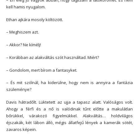
kell hamis nyugalom.
Ethan ajkára mosoly költözött.
– Meghiszem azt.
– Akkor? Ne kímélj!
– Korábban az alakváltás szót használtad. Miért?
– Gondolom, mert bírom a fantasyket.
– És mit szólnál, ha kiderülne, hogy nem is annyira a fantázia
szüleménye?
Davis hátradőlt. Lüktetett az ujja a tapasz alatt. Valóságos volt.
Ahogy a férfi és a nő is valódinak tűnt előtte a makulátlan
bőrükkel, várakozó figyelmükkel. Alakváltás… holdvilágos
éjszakák, két lábon álló, mégis állatfejű lények a kamerák sötét,
zavaros képein.