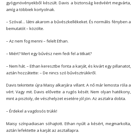
gyógynövényekből készült. Davis a biztonság kedvéért megvárta,
amíg a többiek kortyolnak.
– Szóval… látni akarom a bűvészkellékeket. És normális fényben a
bemutatót – közölte.
– Az nem fog menni – felelt Ethan.
– Miért? Mert egy bűvész nem fedi fel a titkait?
– Nem hát. – Ethan keresztbe fonta a karját, és kivárt egy pillanatot,
aztán hozzátette: – De nincs szó bűvésztrükkről.
Davis tekintete újra Maisy alkarjára villant. A nő már lemosta róla a
vért. Vagy mit. Davis elővette a rugós kését. Nem olyan hatékony,
mint a pisztoly, de vészhelyzet esetére jól jön. Az asztalra dobta.
– Érdekel a vagdosós trükk!
Maisy színpadiasan sóhajtott. Ethan nyúlt a késért, megmarkolta,
aztán lefektette a karját az asztallapra.