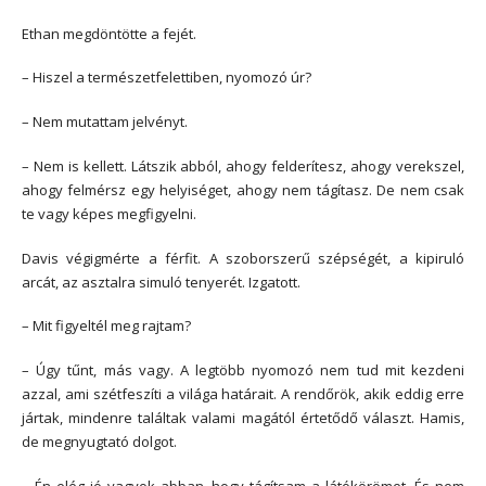
Ethan megdöntötte a fejét.
– Hiszel a természetfelettiben, nyomozó úr?
– Nem mutattam jelvényt.
– Nem is kellett. Látszik abból, ahogy felderítesz, ahogy verekszel,
ahogy felmérsz egy helyiséget, ahogy nem tágítasz. De nem csak
te vagy képes megfigyelni.
Davis végigmérte a férfit. A szoborszerű szépségét, a kipiruló
arcát, az asztalra simuló tenyerét. Izgatott.
– Mit figyeltél meg rajtam?
– Úgy tűnt, más vagy. A legtöbb nyomozó nem tud mit kezdeni
azzal, ami szétfeszíti a világa határait. A rendőrök, akik eddig erre
jártak, mindenre találtak valami magától értetődő választ. Hamis,
de megnyugtató dolgot.
– Én elég jó vagyok abban, hogy tágítsam a látókörömet. És nem