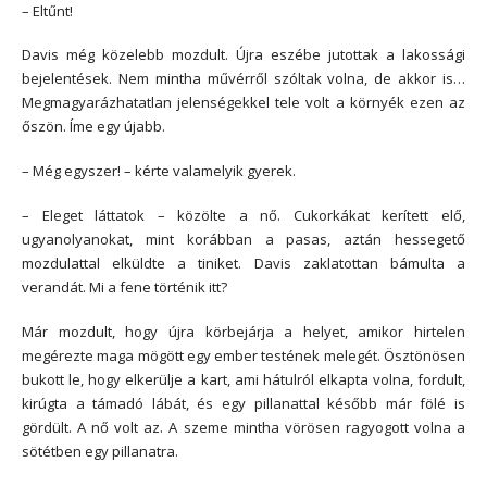
– Eltűnt!
Davis még közelebb mozdult. Újra eszébe jutottak a lakossági
bejelentések. Nem mintha művérről szóltak volna, de akkor is…
Megmagyarázhatatlan jelenségekkel tele volt a környék ezen az
őszön. Íme egy újabb.
– Még egyszer! – kérte valamelyik gyerek.
– Eleget láttatok – közölte a nő. Cukorkákat kerített elő,
ugyanolyanokat, mint korábban a pasas, aztán hessegető
mozdulattal elküldte a tiniket. Davis zaklatottan bámulta a
verandát. Mi a fene történik itt?
Már mozdult, hogy újra körbejárja a helyet, amikor hirtelen
megérezte maga mögött egy ember testének melegét. Ösztönösen
bukott le, hogy elkerülje a kart, ami hátulról elkapta volna, fordult,
kirúgta a támadó lábát, és egy pillanattal később már fölé is
gördült. A nő volt az. A szeme mintha vörösen ragyogott volna a
sötétben egy pillanatra.