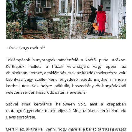
– Csokit vagy csalunk!
Töklámpások hunyorogtak mindenfelé a ködtől puha utcákon.
Kertkapuk mellett, a házak verandáján, vagy éppen az
ablakokban. Persze, a töklámpás csak az kezdőkészlet része volt.
Csontváz vagy szellemként lengedező lepedő majdnem minden
kertbe jutott. Sok helyre pókháló, boszorkány és hangfalakból
véletlenszerűen kiszűrődő sátáni nevetés is.
Szóval sima kertvárosi halloween volt, amit a csapatban
csatangoló gyerekek tettek teljessé. Meg az őket kísérő felnőttek:
Davis sorstársai.
Mert ki az, akit rá kell venni, hogy vigye el a baráti társaság
összes