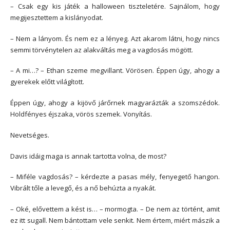
– Csak egy kis játék a halloween tiszteletére. Sajnálom, hogy
megijesztettem a kislányodat.
– Nem a lányom. És nem ez a lényeg. Azt akarom látni, hogy nincs
semmi törvénytelen az alakváltás meg a vagdosás mögött.
– A mi…? – Ethan szeme megvillant. Vörösen. Éppen úgy, ahogy a
gyerekek előtt világított.
Éppen úgy, ahogy a kijövő járőrnek magyarázták a szomszédok.
Holdfényes éjszaka, vörös szemek. Vonyítás.
Nevetséges.
Davis idáig maga is annak tartotta volna, de most?
– Miféle vagdosás? – kérdezte a pasas mély, fenyegető hangon.
Vibrált tőle a levegő, és a nő behúzta a nyakát.
– Oké, elővettem a kést is… – mormogta. – De nem az történt, amit
ez itt sugall. Nem bántottam vele senkit. Nem értem, miért mászik a