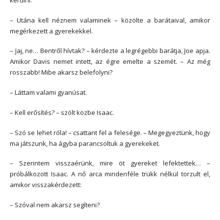
– Utána kell néznem valaminek – közölte a barátaival, amikor
megérkezett a gyerekekkel.
– Jaj, ne… Bentről hívtak? – kérdezte a legrégebbi barátja, Joe apja.
Amikor Davis nemet intett, az égre emelte a szemét. – Az még
rosszabb! Mibe akarsz belefolyni?
– Láttam valami gyanúsat.
– Kell erősítés? – szólt közbe Isaac.
– Szó se lehet róla! – csattant fel a felesége. – Megegyeztünk, hogy
ma játszunk, ha ágyba parancsoltuk a gyerekeket.
– Szerintem visszaérünk, mire öt gyereket lefektettek… –
próbálkozott Isaac. A nő arca mindenféle trükk nélkül torzult el,
amikor visszakérdezett:
– Szóval nem akarsz segíteni?