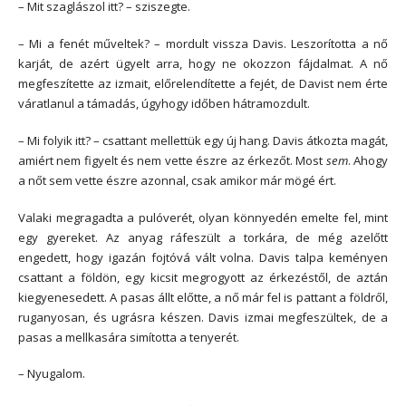
– Mit szaglászol itt? – sziszegte.
– Mi a fenét műveltek? – mordult vissza Davis. Leszorította a nő
karját, de azért ügyelt arra, hogy ne okozzon fájdalmat. A nő
megfeszítette az izmait, előrelendítette a fejét, de Davist nem érte
váratlanul a támadás, úgyhogy időben hátramozdult.
– Mi folyik itt? – csattant mellettük egy új hang. Davis átkozta magát,
amiért nem figyelt és nem vette észre az érkezőt. Most
sem
. Ahogy
a nőt sem vette észre azonnal, csak amikor már mögé ért.
Valaki megragadta a pulóverét, olyan könnyedén emelte fel, mint
egy gyereket. Az anyag ráfeszült a torkára, de még azelőtt
engedett, hogy igazán fojtóvá vált volna. Davis talpa keményen
csattant a földön, egy kicsit megrogyott az érkezéstől, de aztán
kiegyenesedett. A pasas állt előtte, a nő már fel is pattant a földről,
ruganyosan, és ugrásra készen. Davis izmai megfeszültek, de a
pasas a mellkasára simította a tenyerét.
– Nyugalom.