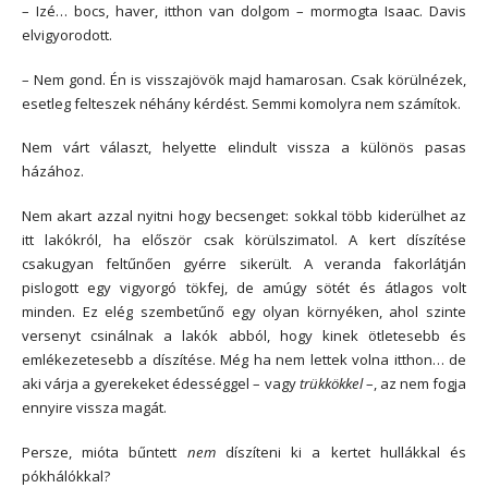
– Izé… bocs, haver, itthon van dolgom – mormogta Isaac. Davis
elvigyorodott.
– Nem gond. Én is visszajövök majd hamarosan. Csak körülnézek,
esetleg felteszek néhány kérdést. Semmi komolyra nem számítok.
Nem várt választ, helyette elindult vissza a különös pasas
házához.
Nem akart azzal nyitni hogy becsenget: sokkal több kiderülhet az
itt lakókról, ha először csak körülszimatol. A kert díszítése
csakugyan feltűnően gyérre sikerült. A veranda fakorlátján
pislogott egy vigyorgó tökfej, de amúgy sötét és átlagos volt
minden. Ez elég szembetűnő egy olyan környéken, ahol szinte
versenyt csinálnak a lakók abból, hogy kinek ötletesebb és
emlékezetesebb a díszítése. Még ha nem lettek volna itthon… de
aki várja a gyerekeket édességgel – vagy
trükkökkel
–, az nem fogja
ennyire vissza magát.
Persze, mióta bűntett
nem
díszíteni ki a kertet hullákkal és
pókhálókkal?