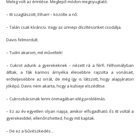
Meleg volt az érintése. Meglepő módon megnyugtató.
– Itt szaglászott, Ethan! – közölte a nő.
– Talán csak kíváncsi. Vagy az ünnepi díszítésünket csodálja.
Davis felmordult.
– Tudni akarom, mit műveltek!
– Cukrot adunk a gyerekeknek – nézett rá a férfi. Félhomályban
álltak, a fák karmos árnyéka élesebbre rajzolta a vonásait,
erőteljesebbre az orrát, de még így is látszott, hogy alapjáraton
jóképű. Davis nem akarta, hogy a külseje elszédítse.
– Cukrosbácsinak lenni önmagában elég problémás.
– Ez az év egyetlen olyan napja, amikor elfogadható. És itt voltál a
gyerekeiddel, ellenőrizhetted, hogy mit kaptak.
– De ez a bűvészkedés…