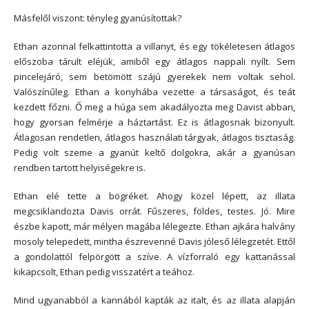
Másfelől viszont: tényleg gyanúsítottak?
Ethan azonnal felkattintotta a villanyt, és egy tökéletesen átlagos
előszoba tárult eléjük, amiből egy átlagos nappali nyílt. Sem
pincelejáró, sem betömött szájú gyerekek nem voltak sehol.
Valószínűleg. Ethan a konyhába vezette a társaságot, és teát
kezdett főzni. Ő meg a húga sem akadályozta meg Davist abban,
hogy gyorsan felmérje a háztartást. Ez is átlagosnak bizonyult.
Átlagosan rendetlen, átlagos használati tárgyak, átlagos tisztaság.
Pedig volt szeme a gyanút keltő dolgokra, akár a gyanúsan
rendben tartott helyiségekre is.
Ethan elé tette a bögréket. Ahogy közel lépett, az illata
megcsiklandozta Davis orrát. Fűszeres, földes, testes. Jó. Mire
észbe kapott, már mélyen magába lélegezte. Ethan ajkára halvány
mosoly telepedett, mintha észrevenné Davis jóleső lélegzetét. Ettől
a gondolattól felpörgött a szíve. A vízforraló egy kattanással
kikapcsolt, Ethan pedig visszatért a teához.
Mind ugyanabból a kannából kapták az italt, és az illata alapján