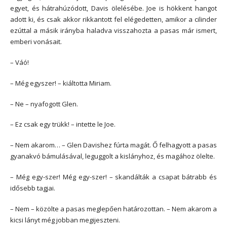
egyet, és hátrahúzódott, Davis ölelésébe. Joe is hökkent hangot
adott ki, és csak akkor rikkantott fel elégedetten, amikor a cilinder
ezúttal a másik irányba haladva visszahozta a pasas már ismert,
emberi vonásait.
– Váó!
– Még egyszer! – kiáltotta Miriam.
– Ne – nyafogott Glen.
– Ez csak egy trükk! – intette le Joe.
– Nem akarom… – Glen Davishez fúrta magát. Ő felhagyott a pasas
gyanakvó bámulásával, leguggolt a kislányhoz, és magához ölelte.
– Még egy-szer! Még egy-szer! – skandálták a csapat bátrabb és
idősebb tagjai.
– Nem – közölte a pasas meglepően határozottan. – Nem akarom a
kicsi lányt még jobban megijeszteni.