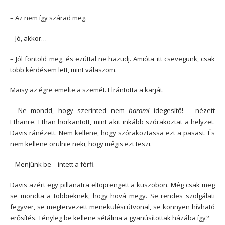
– Az nem így szárad meg.
– Jó, akkor…
– Jól fontold meg, és ezúttal ne hazudj. Amióta itt csevegünk, csak
több kérdésem lett, mint válaszom.
Maisy az égre emelte a szemét. Elrántotta a karját.
– Ne mondd, hogy szerinted nem
baromi
idegesítő! – nézett
Ethanre. Ethan horkantott, mint akit inkább szórakoztat a helyzet.
Davis ránézett. Nem kellene, hogy szórakoztassa ezt a pasast. És
nem kellene örülnie neki, hogy mégis ezt teszi.
– Menjünk be – intett a férfi.
Davis azért egy pillanatra eltöprengett a küszöbön. Még csak meg
se mondta a többieknek, hogy hová megy. Se rendes szolgálati
fegyver, se megtervezett menekülési útvonal, se könnyen hívható
erősítés. Tényleg be kellene sétálnia a gyanúsítottak házába így?