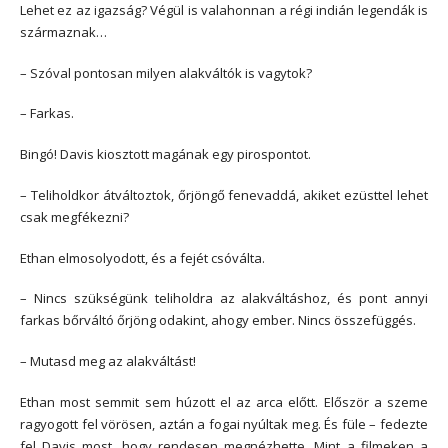
Lehet ez az igazság? Végül is valahonnan a régi indián legendák is
származnak…
– Szóval pontosan milyen alakváltók is vagytok?
– Farkas.
Bingó! Davis kiosztott magának egy pirospontot.
– Teliholdkor átváltoztok, őrjöngő fenevaddá, akiket ezüsttel lehet
csak megfékezni?
Ethan elmosolyodott, és a fejét csóválta.
– Nincs szükségünk teliholdra az alakváltáshoz, és pont annyi
farkas bőrváltó őrjöng odakint, ahogy ember. Nincs összefüggés.
– Mutasd meg az alakváltást!
Ethan most semmit sem húzott el az arca előtt. Először a szeme
ragyogott fel vörösen, aztán a fogai nyúltak meg. És füle – fedezte
fel Davis most, hogy rendesen megnézhette. Mint a filmeken a