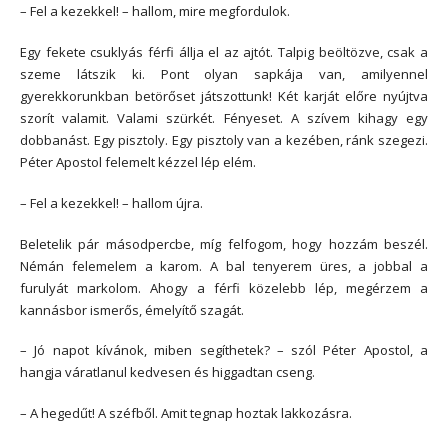
– Fel a kezekkel! – hallom, mire megfordulok.
Egy fekete csuklyás férfi állja el az ajtót. Talpig beöltözve, csak a
szeme látszik ki. Pont olyan sapkája van, amilyennel
gyerekkorunkban betörőset játszottunk! Két karját előre nyújtva
szorít valamit. Valami szürkét. Fényeset. A szívem kihagy egy
dobbanást. Egy pisztoly. Egy pisztoly van a kezében, ránk szegezi.
Péter Apostol felemelt kézzel lép elém.
– Fel a kezekkel! – hallom újra.
Beletelik pár másodpercbe, míg felfogom, hogy hozzám beszél.
Némán felemelem a karom. A bal tenyerem üres, a jobbal a
furulyát markolom. Ahogy a férfi közelebb lép, megérzem a
kannásbor ismerős, émelyítő szagát.
– Jó napot kívánok, miben segíthetek? – szól Péter Apostol, a
hangja váratlanul kedvesen és higgadtan cseng.
– A hegedűt! A széfből. Amit tegnap hoztak lakkozásra.