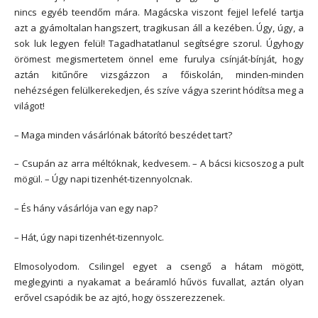
nincs egyéb teendőm mára. Magácska viszont fejjel lefelé tartja
azt a gyámoltalan hangszert, tragikusan áll a kezében. Úgy, úgy, a
sok luk legyen felül! Tagadhatatlanul segítségre szorul. Úgyhogy
örömest megismertetem önnel eme furulya csínját-bínját, hogy
aztán kitűnőre vizsgázzon a főiskolán, minden-minden
nehézségen felülkerekedjen, és szíve vágya szerint hódítsa meg a
világot!
– Maga minden vásárlónak bátorító beszédet tart?
– Csupán az arra méltóknak, kedvesem. – A bácsi kicsoszog a pult
mögül. – Úgy napi tizenhét-tizennyolcnak.
– És hány vásárlója van egy nap?
– Hát, úgy napi tizenhét-tizennyolc.
Elmosolyodom. Csilingel egyet a csengő a hátam mögött,
meglegyinti a nyakamat a beáramló hűvös fuvallat, aztán olyan
erővel csapódik be az ajtó, hogy összerezzenek.