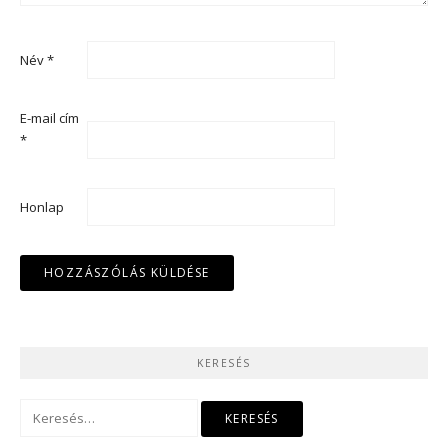
Név
*
E-mail cím
*
Honlap
KERESÉS
Keresés: