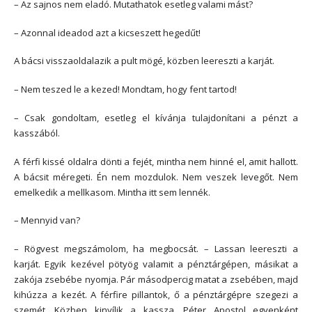
– Az sajnos nem eladó. Mutathatok esetleg valami mást?
– Azonnal ideadod azt a kicseszett hegedűt!
A bácsi visszaoldalazik a pult mögé, közben leereszti a karját.
– Nem teszed le a kezed! Mondtam, hogy fent tartod!
– Csak gondoltam, esetleg el kívánja tulajdonítani a pénzt a
kasszából.
A férfi kissé oldalra dönti a fejét, mintha nem hinné el, amit hallott.
A bácsit méregeti. Én nem mozdulok. Nem veszek levegőt. Nem
emelkedik a mellkasom. Mintha itt sem lennék.
– Mennyid van?
– Rögvest megszámolom, ha megbocsát. – Lassan leereszti a
karját. Egyik kezével pötyög valamit a pénztárgépen, másikat a
zakója zsebébe nyomja. Pár másodpercig matat a zsebében, majd
kihúzza a kezét. A férfire pillantok, ő a pénztárgépre szegezi a
szemét. Közben kinyílik a kassza. Péter Apostol egyenként