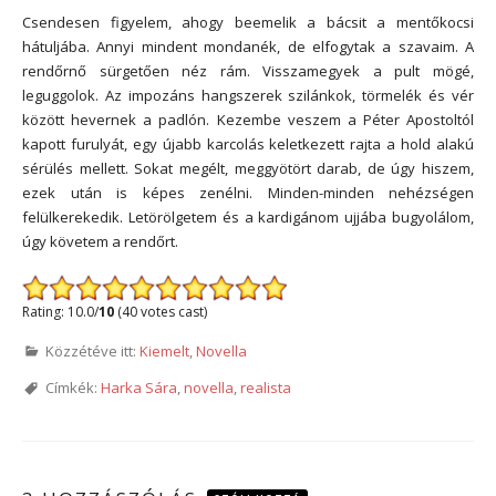
Csendesen figyelem, ahogy beemelik a bácsit a mentőkocsi
hátuljába. Annyi mindent mondanék, de elfogytak a szavaim. A
rendőrnő sürgetően néz rám. Visszamegyek a pult mögé,
leguggolok. Az impozáns hangszerek szilánkok, törmelék és vér
között hevernek a padlón. Kezembe veszem a Péter Apostoltól
kapott furulyát, egy újabb karcolás keletkezett rajta a hold alakú
sérülés mellett. Sokat megélt, meggyötört darab, de úgy hiszem,
ezek után is képes zenélni. Minden-minden nehézségen
felülkerekedik. Letörölgetem és a kardigánom ujjába bugyolálom,
úgy követem a rendőrt.
Rating: 10.0/
10
(40 votes cast)
Közzétéve itt:
Kiemelt
,
Novella
Címkék:
Harka Sára
,
novella
,
realista