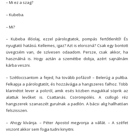
– Mi ez a szag?
– Kubeba.
– Mi?
– Kubeba illóolaj, ezzel párologtatok, pompás fertőtlenítő! És
nyugtató hatású. Kellemes, igaz? Azt is elorozná? Csak egy bontott
üvegcsém van, de szívesen odaadom. Persze, csak akkor, ha
használná is. Hogy aztán a szemétbe dobja, azért sajnálnám
kárba veszni.
– Szétloccsantom a fejed, ha tovább pofázol! – Belerúg a pultba.
Felkapja a párologtatót, és hozzávágja a hangszeres falhoz. Több
klarinétot lever a polcról, amik esés közben magukkal söprik az
alattuk levőket is. Csattanás. Csörömpölés. A csillogó réz
hangszerek szanaszét gurulnak a padlón. A bácsi alig hallhatóan
felszisszen.
– Ahogy kívánja. – Péter Apostol megvonja a vállát. – A széfet
viszont akkor sem fogja tudni kinyitni.