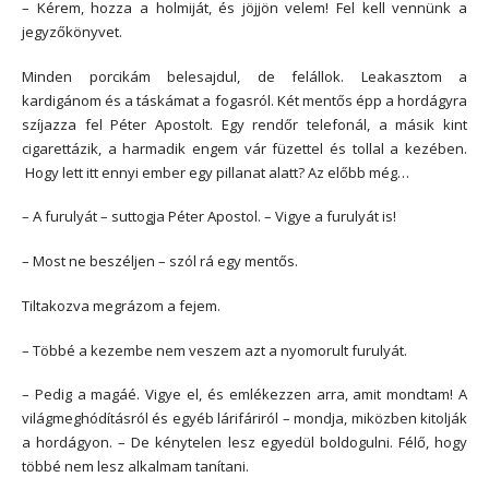
– Kérem, hozza a holmiját, és jöjjön velem! Fel kell vennünk a
jegyzőkönyvet.
Minden porcikám belesajdul, de felállok. Leakasztom a
kardigánom és a táskámat a fogasról. Két mentős épp a hordágyra
szíjazza fel Péter Apostolt. Egy rendőr telefonál, a másik kint
cigarettázik, a harmadik engem vár füzettel és tollal a kezében.
Hogy lett itt ennyi ember egy pillanat alatt? Az előbb még…
– A furulyát – suttogja Péter Apostol. – Vigye a furulyát is!
– Most ne beszéljen – szól rá egy mentős.
Tiltakozva megrázom a fejem.
– Többé a kezembe nem veszem azt a nyomorult furulyát.
– Pedig a magáé. Vigye el, és emlékezzen arra, amit mondtam! A
világmeghódításról és egyéb lárifáriról – mondja, miközben kitolják
a hordágyon. – De kénytelen lesz egyedül boldogulni. Félő, hogy
többé nem lesz alkalmam tanítani.