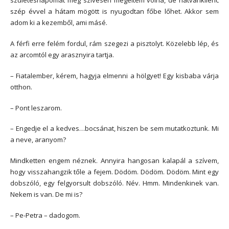
születésnapomat még szívesen megéltem volna, de hatvankilenc
szép évvel a hátam mögött is nyugodtan főbe lőhet. Akkor sem
adom ki a kezemből, ami másé.
A férfi erre felém fordul, rám szegezi a pisztolyt. Közelebb lép, és
az arcomtól egy arasznyira tartja.
– Fiatalember, kérem, hagyja elmenni a hölgyet! Egy kisbaba várja
otthon.
– Pont leszarom.
– Engedje el a kedves…bocsánat, hiszen be sem mutatkoztunk. Mi
a neve, aranyom?
Mindketten engem néznek. Annyira hangosan kalapál a szívem,
hogy visszahangzik tőle a fejem. Dödöm. Dödöm. Dödöm. Mint egy
dobszóló, egy felgyorsult dobszóló. Név. Hmm. Mindenkinek van.
Nekem is van. De mi is?
– Pe-Petra – dadogom.