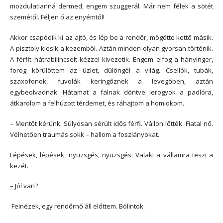
mozdulatlanná dermed, engem szuggerál. Már nem félek a sötét
szemétől. Féljen ő az enyémtől!
Akkor csapódik ki az ajtó, és lép be a rendőr, mögötte kettő másik.
A pisztoly kiesik a kezemből. Aztán minden olyan gyorsan történik.
A férfit hátrabilincselt kézzel kivezetik. Engem elfog a hányinger,
forog körülöttem az üzlet, dülöngél a világ. Csellók, tubák,
szaxofonok, fuvolák keringőznek a levegőben, aztán
egybeolvadnak. Hátamat a falnak döntve lerogyok a padlóra,
átkarolom a felhúzott térdemet, és ráhajtom a homlokom.
– Mentőt kérünk. Súlyosan sérült idős férfi. Vállon lőtték. Fiatal nő.
Vélhetően traumás sokk – hallom a foszlányokat.
Lépések, lépések, nyüzsgés, nyüzsgés. Valaki a vállamra teszi a
kezét.
– Jól van?
Felnézek, egy rendőrnő áll előttem. Bólintok.