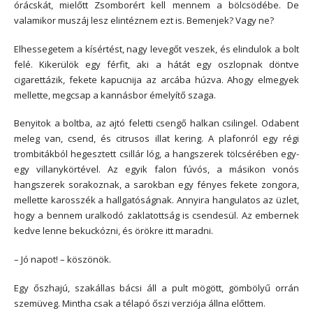
órácskát, mielőtt Zsomborért kell mennem a bölcsödébe. De
valamikor muszáj lesz elintéznem ezt is. Bemenjek? Vagy ne?
Elhessegetem a kísértést, nagy levegőt veszek, és elindulok a bolt
felé. Kikerülök egy férfit, aki a hátát egy oszlopnak döntve
cigarettázik, fekete kapucnija az arcába húzva. Ahogy elmegyek
mellette, megcsap a kannásbor émelyítő szaga.
Benyitok a boltba, az ajtó feletti csengő halkan csilingel. Odabent
meleg van, csend, és citrusos illat kering. A plafonról egy régi
trombitákból hegesztett csillár lóg, a hangszerek tölcsérében egy-
egy villanykörtével. Az egyik falon fúvós, a másikon vonós
hangszerek sorakoznak, a sarokban egy fényes fekete zongora,
mellette karosszék a hallgatóságnak. Annyira hangulatos az üzlet,
hogy a bennem uralkodó zaklatottság is csendesül. Az embernek
kedve lenne bekuckózni, és örökre itt maradni.
– Jó napot! – köszönök.
Egy őszhajú, szakállas bácsi áll a pult mögött, gömbölyű orrán
szemüveg. Mintha csak a télapó őszi verziója állna előttem.