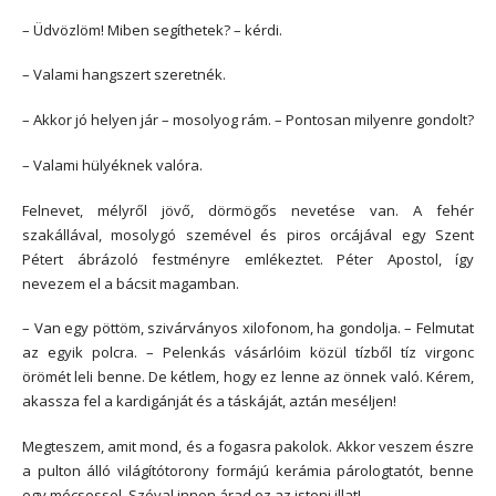
– Üdvözlöm! Miben segíthetek? – kérdi.
– Valami hangszert szeretnék.
– Akkor jó helyen jár – mosolyog rám. – Pontosan milyenre gondolt?
– Valami hülyéknek valóra.
Felnevet, mélyről jövő, dörmögős nevetése van. A fehér
szakállával, mosolygó szemével és piros orcájával egy Szent
Pétert ábrázoló festményre emlékeztet. Péter Apostol, így
nevezem el a bácsit magamban.
– Van egy pöttöm, szivárványos xilofonom, ha gondolja. – Felmutat
az egyik polcra. – Pelenkás vásárlóim közül tízből tíz virgonc
örömét leli benne. De kétlem, hogy ez lenne az önnek való. Kérem,
akassza fel a kardigánját és a táskáját, aztán meséljen!
Megteszem, amit mond, és a fogasra pakolok. Akkor veszem észre
a pulton álló világítótorony formájú kerámia párologtatót, benne
egy mécsessel. Szóval innen árad ez az isteni illat!