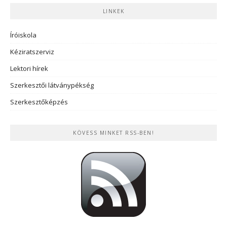
LINKEK
Íróiskola
Kéziratszerviz
Lektori hírek
Szerkesztői látványpékség
Szerkesztőképzés
KÖVESS MINKET RSS-BEN!