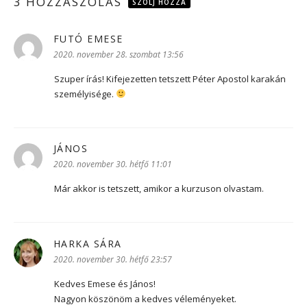
3 HOZZÁSZÓLÁS
SZÓLJ HOZZÁ
FUTÓ EMESE
szerint:
2020. november 28. szombat 13:56
Szuper írás! Kifejezetten tetszett Péter Apostol karakán
személyisége.
JÁNOS
szerint:
2020. november 30. hétfő 11:01
Már akkor is tetszett, amikor a kurzuson olvastam.
HARKA SÁRA
szerint:
2020. november 30. hétfő 23:57
Kedves Emese és János!
Nagyon köszönöm a kedves véleményeket.