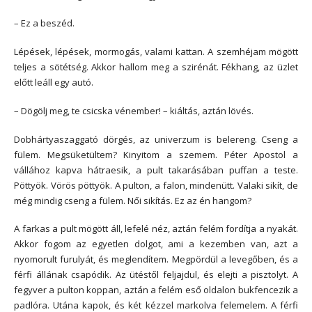
– Ez a beszéd.
Lépések, lépések, mormogás, valami kattan. A szemhéjam mögött
teljes a sötétség. Akkor hallom meg a szirénát. Fékhang, az üzlet
előtt leáll egy autó.
– Dögölj meg, te csicska vénember! – kiáltás, aztán lövés.
Dobhártyaszaggató dörgés, az univerzum is belereng. Cseng a
fülem. Megsüketültem? Kinyitom a szemem. Péter Apostol a
vállához kapva hátraesik, a pult takarásában puffan a teste.
Pöttyök. Vörös pöttyök. A pulton, a falon, mindenütt. Valaki sikít, de
még mindig cseng a fülem. Női sikítás. Ez az én hangom?
A farkas a pult mögött áll, lefelé néz, aztán felém fordítja a nyakát.
Akkor fogom az egyetlen dolgot, ami a kezemben van, azt a
nyomorult furulyát, és meglendítem. Megpördül a levegőben, és a
férfi állának csapódik. Az ütéstől feljajdul, és elejti a pisztolyt. A
fegyver a pulton koppan, aztán a felém eső oldalon bukfencezik a
padlóra. Utána kapok, és két kézzel markolva felemelem. A férfi