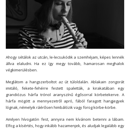
Ahogy sétálok az utcán, le-lecsukódik a szemhéjam, képes lennék
állva elaludni. Ha ez így megy tovább, hamarosan meghalok
végkimerülésben.
Meglátom a hangszerboltot az út túloldalán. Ablakain zongorát
imitáló, fekete-fehérre festett spaletták, a kirakatában egy
grandiózus hárfa trónol aranyszínű égősorral körbetekerve. A
hárfa mögött a mennyezetről apró, fából faragott hangjegyek
lógnak, némelyik ráérősen himbálózik vagy forog körbe-körbe.
Amilyen hívogatón fest, annyira nem kívánom betenni a lábam.
Elfog a kísértés, hogy inkább hazamenjek, és aludjak legalább egy