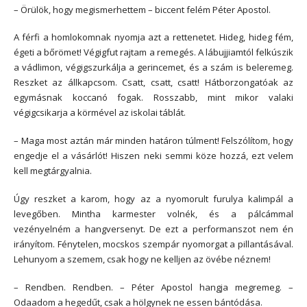
– Örülök, hogy megismerhettem – biccent felém Péter Apostol.
A férfi a homlokomnak nyomja azt a rettenetet. Hideg, hideg fém,
égeti a bőrömet! Végigfut rajtam a remegés. A lábujjiamtól felkúszik
a vádlimon, végigszurkálja a gerincemet, és a szám is beleremeg.
Reszket az állkapcsom. Csatt, csatt, csatt! Hátborzongatóak az
egymásnak koccanó fogak. Rosszabb, mint mikor valaki
végigcsikarja a körmével az iskolai táblát.
– Maga most aztán már minden határon túlment! Felszólítom, hogy
engedje el a vásárlót! Hiszen neki semmi köze hozzá, ezt velem
kell megtárgyalnia.
Úgy reszket a karom, hogy az a nyomorult furulya kalimpál a
levegőben. Mintha karmester volnék, és a pálcámmal
vezényelném a hangversenyt. De ezt a performanszot nem én
irányítom. Fénytelen, mocskos szempár nyomorgat a pillantásával.
Lehunyom a szemem, csak hogy ne kelljen az övébe néznem!
– Rendben. Rendben. – Péter Apostol hangja megremeg. –
Odaadom a hegedűt, csak a hölgynek ne essen bántódása.