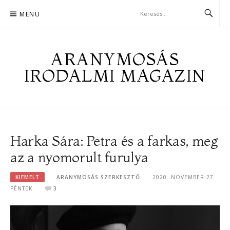
Skip
MENU
to
content
ARANYMOSÁS
IRODALMI MAGAZIN
Harka Sára: Petra és a farkas, meg
az a nyomorult furulya
KIEMELT
ARANYMOSÁS SZERKESZTŐ
2020. NOVEMBER 27.
PÉNTEK
3