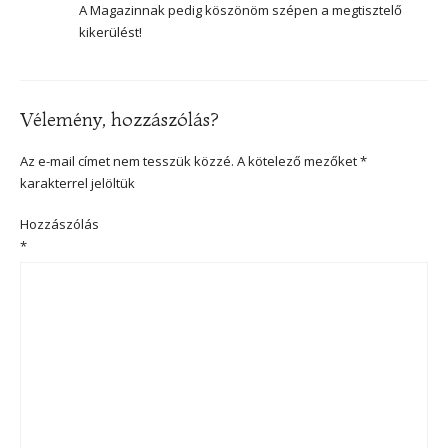
A Magazinnak pedig köszönöm szépen a megtisztelő
kikerülést!
Vélemény, hozzászólás?
Az e-mail címet nem tesszük közzé.
A kötelező mezőket
*
karakterrel jelöltük
Hozzászólás
*