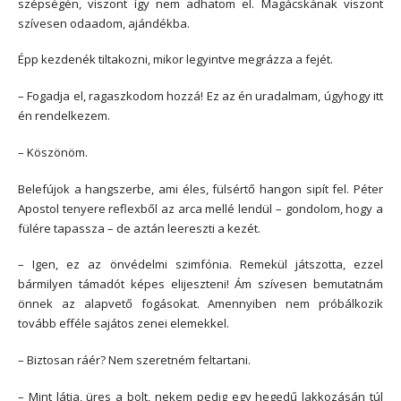
szépségén, viszont így nem adhatom el. Magácskának viszont
szívesen odaadom, ajándékba.
Épp kezdenék tiltakozni, mikor legyintve megrázza a fejét.
– Fogadja el, ragaszkodom hozzá! Ez az én uradalmam, úgyhogy itt
én rendelkezem.
– Köszönöm.
Belefújok a hangszerbe, ami éles, fülsértő hangon sipít fel. Péter
Apostol tenyere reflexből az arca mellé lendül – gondolom, hogy a
fülére tapassza – de aztán leereszti a kezét.
– Igen, ez az önvédelmi szimfónia. Remekül játszotta, ezzel
bármilyen támadót képes elijeszteni! Ám szívesen bemutatnám
önnek az alapvető fogásokat. Amennyiben nem próbálkozik
tovább efféle sajátos zenei elemekkel.
– Biztosan ráér? Nem szeretném feltartani.
– Mint látja, üres a bolt, nekem pedig egy hegedű lakkozásán túl