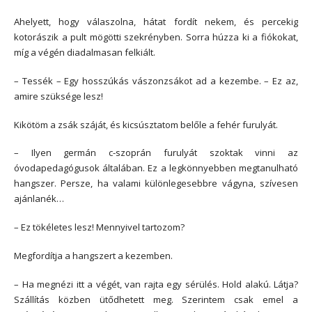
Ahelyett, hogy válaszolna, hátat fordít nekem, és percekig
kotorászik a pult mögötti szekrényben. Sorra húzza ki a fiókokat,
míg a végén diadalmasan felkiált.
– Tessék – Egy hosszúkás vászonzsákot ad a kezembe. – Ez az,
amire szüksége lesz!
Kikötöm a zsák száját, és kicsúsztatom belőle a fehér furulyát.
– Ilyen germán c-szoprán furulyát szoktak vinni az
óvodapedagógusok általában. Ez a legkönnyebben megtanulható
hangszer. Persze, ha valami különlegesebbre vágyna, szívesen
ajánlanék…
– Ez tökéletes lesz! Mennyivel tartozom?
Megfordítja a hangszert a kezemben.
– Ha megnézi itt a végét, van rajta egy sérülés. Hold alakú. Látja?
Szállítás közben ütődhetett meg. Szerintem csak emel a