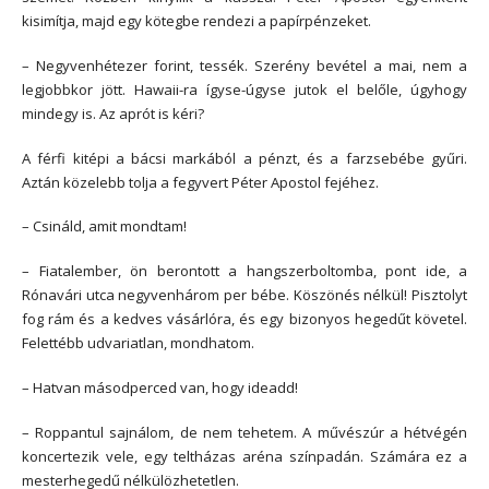
kisimítja, majd egy kötegbe rendezi a papírpénzeket.
– Negyvenhétezer forint, tessék. Szerény bevétel a mai, nem a
legjobbkor jött. Hawaii-ra ígyse-úgyse jutok el belőle, úgyhogy
mindegy is. Az aprót is kéri?
A férfi kitépi a bácsi markából a pénzt, és a farzsebébe gyűri.
Aztán közelebb tolja a fegyvert Péter Apostol fejéhez.
– Csináld, amit mondtam!
– Fiatalember, ön berontott a hangszerboltomba, pont ide, a
Rónavári utca negyvenhárom per bébe. Köszönés nélkül! Pisztolyt
fog rám és a kedves vásárlóra, és egy bizonyos hegedűt követel.
Felettébb udvariatlan, mondhatom.
– Hatvan másodperced van, hogy ideadd!
– Roppantul sajnálom, de nem tehetem. A művészúr a hétvégén
koncertezik vele, egy teltházas aréna színpadán. Számára ez a
mesterhegedű nélkülözhetetlen.