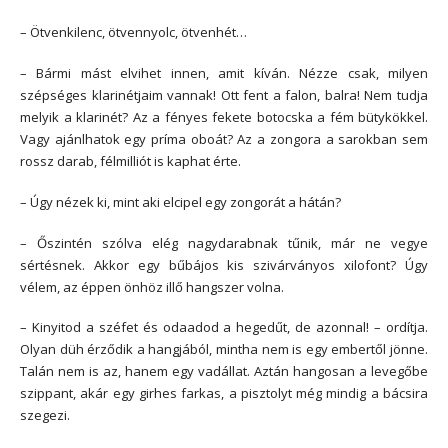
– Ötvenkilenc, ötvennyolc, ötvenhét…
– Bármi mást elvihet innen, amit kíván. Nézze csak, milyen
szépséges klarinétjaim vannak! Ott fent a falon, balra! Nem tudja
melyik a klarinét? Az a fényes fekete botocska a fém bütykökkel.
Vagy ajánlhatok egy príma oboát? Az a zongora a sarokban sem
rossz darab, félmilliót is kaphat érte.
– Úgy nézek ki, mint aki elcipel egy zongorát a hátán?
– Őszintén szólva elég nagydarabnak tűnik, már ne vegye
sértésnek. Akkor egy bűbájos kis szivárványos xilofont? Úgy
vélem, az éppen önhöz illő hangszer volna.
– Kinyitod a széfet és odaadod a hegedűt, de azonnal! – ordítja.
Olyan düh érződik a hangjából, mintha nem is egy embertől jönne.
Talán nem is az, hanem egy vadállat. Aztán hangosan a levegőbe
szippant, akár egy girhes farkas, a pisztolyt még mindig a bácsira
szegezi.