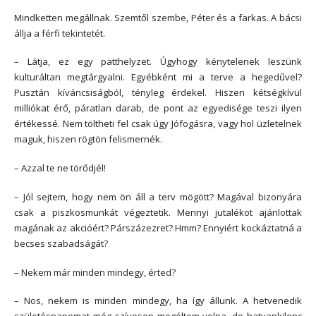
Mindketten megállnak. Szemtől szembe, Péter és a farkas. A bácsi
állja a férfi tekintetét.
– Látja, ez egy patthelyzet. Úgyhogy kénytelenek leszünk
kulturáltan megtárgyalni. Egyébként mi a terve a hegedűvel?
Pusztán kíváncsiságból, tényleg érdekel. Hiszen kétségkívül
milliókat érő, páratlan darab, de pont az egyedisége teszi ilyen
értékessé. Nem töltheti fel csak úgy Jófogásra, vagy hol üzletelnek
maguk, hiszen rögtön felismernék.
– Azzal te ne törődjél!
– Jól sejtem, hogy nem ön áll a terv mögött? Magával bizonyára
csak a piszkosmunkát végeztetik. Mennyi jutalékot ajánlottak
magának az akcióért? Párszázezret? Hmm? Ennyiért kockáztatná a
becses szabadságát?
– Nekem már minden mindegy, érted?
– Nos, nekem is minden mindegy, ha így állunk. A hetvenedik