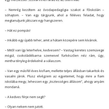
– Nemrég kezdtem az óvodapedagógia szakot a főiskolán –
sóhajtom. – Van egy tárgyunk, ahol a féléves feladat, hogy
megtanuljunk játszani egy hangszeren.
– Hát ez pompás!
– Inkább egy újabb teher, amit a hátam közepére sem kívánok.
– Mitől van így leterhelve, kedvesem? – Vastag keretes szemüvege
mögül, csokoládébarna szemeivel fürkészően néz rám, úgy,
mintha tényleg érdekelné a válaszom.
– Van egy másfél éves kisfiam, mellette teljes állásban takarítok és
vasalni járok. Plusz elvégzem az egyetemet, hogy mire a fiam
iskolába megy, lehessen egy „tisztességes állásom”, ahogy anyám
mondaná.
– A kedves férje nem segít?
– Olyan nekem nem jutott.