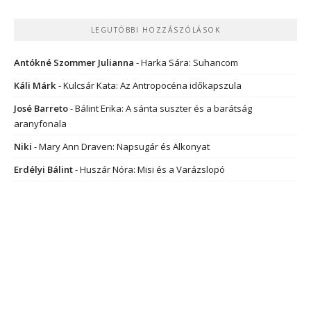
LEGUTÓBBI HOZZÁSZÓLÁSOK
Antókné Szommer Julianna
-
Harka Sára: Suhancom
Káli Márk
-
Kulcsár Kata: Az Antropocéna időkapszula
José Barreto
-
Bálint Erika: A sánta suszter és a barátság
aranyfonala
Niki
-
Mary Ann Draven: Napsugár és Alkonyat
Erdélyi Bálint
-
Huszár Nóra: Misi és a Varázslopó