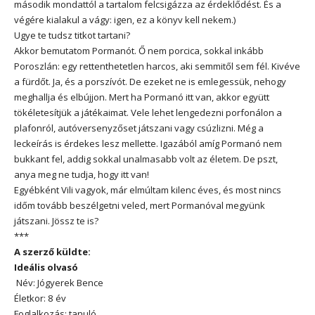
második mondattól a tartalom felcsigázza az érdeklődést. És a
végére kialakul a vágy: igen, ez a könyv kell nekem.)
Ugye te tudsz titkot tartani?
Akkor bemutatom Pormanót. Ő nem porcica, sokkal inkább
Poroszlán: egy rettenthetetlen harcos, aki semmitől sem fél. Kivéve
a fürdőt. Ja, és a porszívót. De ezeket ne is emlegessük, nehogy
meghallja és elbújjon. Mert ha Pormanó itt van, akkor együtt
tökéletesítjük a játékaimat. Vele lehet lengedezni porfonálon a
plafonról, autóversenyzőset játszani vagy csúzlizni. Még a
leckeírás is érdekes lesz mellette. Igazából amíg Pormanó nem
bukkant fel, addig sokkal unalmasabb volt az életem. De pszt,
anya meg ne tudja, hogy itt van!
Egyébként Vili vagyok, már elmúltam kilenc éves, és most nincs
időm tovább beszélgetni veled, mert Pormanóval megyünk
játszani. Jössz te is?
***
A szerző küldte:
Ideális olvasó
Név: Jógyerek Bence
Életkor: 8 év
Foglalkozás: tanuló