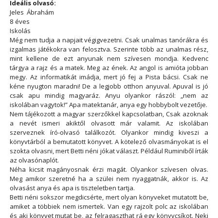
Ideális olvasó:
Jeles
Ábrahám
8 éves
Iskolás
Még nem tudja a napjait végigvezetni. Csak unalmas tanórákra és
izgalmas játékokra van felosztva. Szerinte több az unalmas rész,
mint kellene de ezt anyunak nem szívesen mondja. Kedvenc
tárgya a rajz és a matek. Meg az ének. Az angol is amióta jobban
megy. Az informatikát imádja, mert jó fej a Pista bácsi. Csak ne
kéne nyugton maradni! De a legjobb otthon anyuval. Apuval is jó
csak apu mindig magyaráz. Anyu olyankor rászól: „nem az
iskolában vagytok!” Apa matektanár, anya egy hobbybolt vezetője.
Nem tájékozott a magyar szerzőkkel kapcsolatban, Csak azoknak
a nevét ismeri akiktől olvasott már valamit. Az iskolában
szerveznek író-olvasó találkozót. Olyankor mindig kiveszi a
könyvtárból a bemutatott könyvet. A kötelező olvasmányokat is el
szokta olvasni, mert Betti néni jókat választ. Például Ruminiből írták
az olvasónaplót.
Néha kicsit magányosnak érzi magát. Olyankor szívesen olvas.
Meg amikor szeretné ha a szülei nem nyaggatnák, akkor is. Az
olvasást anya és apa is tiszteletben tartja.
Betti néni sokszor megdicsérte, mert olyan könyveket mutatott be,
amiket a többiek nem ismertek. Van egy rajzolt polc az iskolában
és aki könyvet mutat be, az felragaszthat rá egy könyvcsíkot. Neki