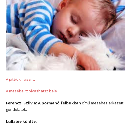
A játék kiírása itt
A mesébe itt olvashatsz bele
Ferenczi Szilvia: A pormanó felbukkan
című meséhez érkezett
gondolatok:
Lullabie küldte: