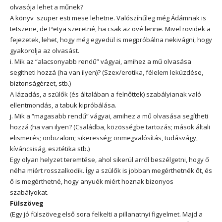
olvasója lehet a műnek?
A könyv
szuper esti mese lehetne. Valószínűleg még Ádámnak is
tetszene, de Petya szeretné, ha csak az övé lenne. Mivel rövidek a
fejezetek, lehet, hogy még egyedül is megpróbálna nekivágni, hogy
gyakorolja az olvasást.
i. Mik az “alacsonyabb rendű” vágyai, amihez a mű olvasása
segítheti hozzá (ha van ilyen)? (Szex/erotika, félelem leküzdése,
biztonságérzet, stb.)
A lázadás, a szülők (és általában a felnőttek) szabályianak való
ellentmondás, a tabuk kipróbálása.
j. Mik a “magasabb rendű” vágyai, amihez a mű olvasása segítheti
hozzá (ha van ilyen? (Családba, közösségbe tartozás; mások általi
elismerés; önbizalom; sikeresség; önmegvalósítás, tudásvágy,
kíváncsiság, esztétika stb.)
Egy olyan helyzet teremtése, ahol sikerül arról beszélgetni, hogy ő
néha miért rosszalkodik. Így a szülők is jobban megérthetnék őt, és
ő is megérthetné, hogy anyuék miért hoznak bizonyos
szabályokat.
Fülszöveg
(Egy jó fülszöveg első sora felkelti a pillanatnyi figyelmet. Majd a