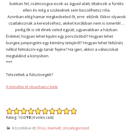
bukkan fel, csámcsogva eszik az ágyad alatt, tiltakozik a fürdés
ellen és még a szüleidnek sem beszélhetsz róla.
Azonban elég hamar megkedveled őt, erre
eltűnik. Ekkor olyanok
csatlakoznak a kereséséhez, akiket korábban nem is ismertél …
pedig ők is ott élnek veled együtt, ugyanabban a házban.
Érdekel, hogyan lehet kijutni egy porszívóból? Hogyan lehet
bungee jumpingolni egy kémény tetejéről? Hogyan lehet feltűnés
nélkül felmászni egy tanár fejére? Ha igen, akkor a válaszokat
megtalálod a könyvben.
***
Tetszettek a fülszövegek?
A mesébe itt olvashatsz bele
Rating: 10.0/
10
(4 votes cast)
Közzétéve itt:
Friss
,
Kiemelt
,
Uncategorized