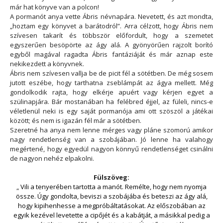
már hat könyve van a polcon!
A pormanót anya vette Ábris névnapára. Nevetett, és azt mondta,
„hoztam egy könyvet a barátodról”. Arra célzott, hogy Ábris nem
szívesen takarít és többször előfordult, hogy a szemetet
egyszerűen besöpörte az ágy alá. A gyönyörűen rajzolt borító
egyből magával ragadta Ábris fantáziáját és már aznap este
nekikezdett a könyvnek.
Ábris nem szívesen vallja be de picit fél a sötétben. De még sosem
jutott eszébe, hogy tarthatna zseblámpát az ágya mellett. Még
gondolkodik rajta, hogy elkérje apuért vagy kérjen egyet a
szülinapjára. Bár mostanában ha felébred éjjel, az füleli, nincs-e
véletlenül neki is egy saját pormanója ami ott szöszöl a játékai
között; és nem is igazán fél már a sötétben.
Szeretné ha anya nem lenne mérges vagy pláne szomorú amikor
nagy rendetlenség van a szobájában. Jó lenne ha valahogy
megértené, hogy egyedül nagyon könnyű rendetlenséget csinálni
de nagyon nehéz elpakolni.
Fülszöveg:
„
Vili a tenyerében tartotta a manót. Remélte, hogy nem nyomja
össze. Úgy gondolta, beviszi a szobájába és beteszi az ágy alá,
hogy kipihenhesse a megpróbáltatásokat. Az előszobában az
egyik kezével levetette a cipőjét és a kabátját, a másikkal pedig a