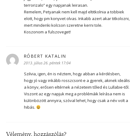
terrorizalo” egy napjanak leirasan.
Remelem, Petyanak nem kell majd eltitkolnia a tobbiek
elott, hogy pm konyvet olvas. Inkabb azert akar titkolozni,
mert mindenki kolcson szeretne kerni tole.
Koszonom a fulszoveget!
RÓBERT KATALIN
szerint:
2013. július 26. péntek 17:04
Szilvia, igen, én is néztem, hogy abban a kérdésben,
hogy jó vagy inkább rosszcsont-e a gyerek, akinek ideális
a könyv, erősen eltérnek a nézeteim tőled és Lullabie-től.
Viszont az egy napjuk meg a problémáik leírása nem is
különbözött annyira, szóval lehet, hogy csak a név volt a
hibás.
Vélemény, hozzászólás?