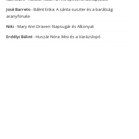
José Barreto
-
Bálint Erika: A sánta suszter és a barátság
aranyfonala
Niki
-
Mary Ann Draven: Napsugár és Alkonyat
Erdélyi Bálint
-
Huszár Nóra: Misi és a Varázslopó