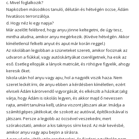
c. Mivel foglalkozik?
Napközben másodikos tanuló, délután és hétvégén öccse, Ádám
hivatásos terrorizálója.
d. Hogy néz ki egy napja?
Már azelőtt felébred, hogy anyu jönne keltegetni, de úgy tesz,
mintha aludna, amikor anyu megérkezik. (Kivéve hétvégén. Akkor
kíméletlenül felkelti anyut és aput már korán reggel.)
Az iskolában legjobban a szüneteket szereti, amikor fociznak az
udvaron a fiúkkal, vagy autóskártyákat cserélgetnek, ha esik az
eső. Esetleg ellopják a lányok matricáit, és röhögve figyelik, ahogy
keresik őket.
Iskola után hol anyu vagy apu, hol a nagyiék viszik haza. Nem
szeret leckét írni, de anyu ebben a kérdésben kíméletlen, ezért
elviseli Ádám kárörvendő vigyorgását, és elkészíti a házikat (alig
várja, hogy Ádám is iskolás legyen, és akkor majd ő nevessen
rajta, amiért tanulnia kell), utána viszont játszani akar. Imádja a
számítógépes játékokat, de szokott az autóival, építőkockáival is
játszani. Persze a legjobb az öccsével veszekedni, mert
szórakoztató, amikor a kis taknyos sírni kezd. Az már kevésbé,
amikor anyu vagy apu bejön a sírásra.