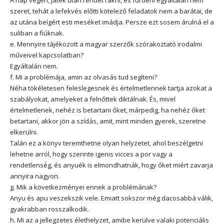
A nap végén, játék után rendet rakni, és fürdeni egyáltalán nem
szeret, tehát a lefekvés előtti kötelező feladatok nem a barátai, de
az utána beígért esti meséket imádja. Persze ezt sosem árulná el a
suliban a fiúknak.
e. Mennyire tájékozott a magyar szerzők szórakoztató irodalmi
műveivel kapcsolatban?
Egyáltalán nem.
f. Mi a problémája, amin az olvasás tud segíteni?
Néha tökéletesen feleslegesnek és értelmetlennek tartja azokat a
szabályokat, amelyeket a felnőttek diktálnak. És, mivel
értelmetlenek, nehéz is betartani őket, márpedig, ha nehéz őket
betartani, akkor jön a szídás, amit, mint minden gyerek, szeretne
elkerülni.
Talán ez a könyv teremthetne olyan helyzetet, ahol beszélgetni
lehetne arról, hogy szerinte igenis vicces a por vagy a
rendetlenség, és anyuék is elmondhatnák, hogy őket miért zavarja
annyira nagyon.
g. Mik a következményei ennek a problémának?
Anyu és apu veszekszik vele. Emiatt sokszor még dacosabbá válik,
gyakrabban rosszalkodik.
h. Mi az a jellegzetes élethelyzet, amibe kerülve valaki potenciális