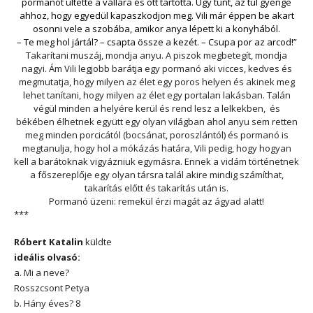
pormanót ültette a vállára és ott tartotta. Úgy tűnt, az túl gyenge
ahhoz, hogy egyedül kapaszkodjon meg. Vili már éppen be akart
osonni vele a szobába, amikor anya lépett ki a konyhából.
–
Te meg hol jártál? – csapta össze a kezét. – Csupa por az arcod!”
Takarítani muszáj, mondja anyu. A piszok megbetegít, mondja
nagyi. Ám Vili legjobb barátja egy pormanó aki vicces, kedves és
megmutatja, hogy milyen az élet egy poros helyen és akinek meg
lehet tanítani, hogy milyen az élet egy portalan lakásban. Talán
végül minden a helyére kerül és rend lesz a lelkekben,
és
békében élhetnek együtt egy olyan világban ahol anyu sem retten
meg minden porcicától (bocsánat, poroszlántól) és pormanó is
megtanulja, hogy hol a mókázás határa, Vili pedig, hogy hogyan
kell a barátoknak vigyázniuk egymásra. Ennek a vidám történetnek
a főszereplője egy olyan társra talál akire mindig számíthat,
takarítás előtt és takarítás után is.
Pormanó üzeni: remekül érzi magát az ágyad alatt!
***
Róbert Katalin
küldte
ideális olvasó:
a. Mi a neve?
Rosszcsont Petya
b. Hány éves? 8