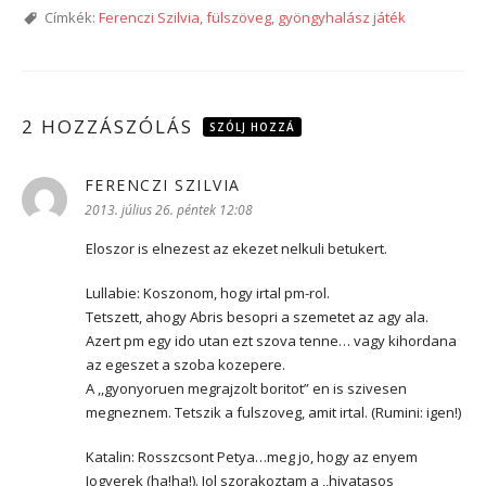
Címkék:
Ferenczi Szilvia
,
fülszöveg
,
gyöngyhalász játék
2 HOZZÁSZÓLÁS
SZÓLJ HOZZÁ
FERENCZI SZILVIA
szerint:
2013. július 26. péntek 12:08
Eloszor is elnezest az ekezet nelkuli betukert.
Lullabie: Koszonom, hogy irtal pm-rol.
Tetszett, ahogy Abris besopri a szemetet az agy ala.
Azert pm egy ido utan ezt szova tenne… vagy kihordana
az egeszet a szoba kozepere.
A ,,gyonyoruen megrajzolt boritot” en is szivesen
megneznem. Tetszik a fulszoveg, amit irtal. (Rumini: igen!)
Katalin: Rosszcsont Petya…meg jo, hogy az enyem
Jogyerek (ha!ha!). Jol szorakoztam a ,,hivatasos