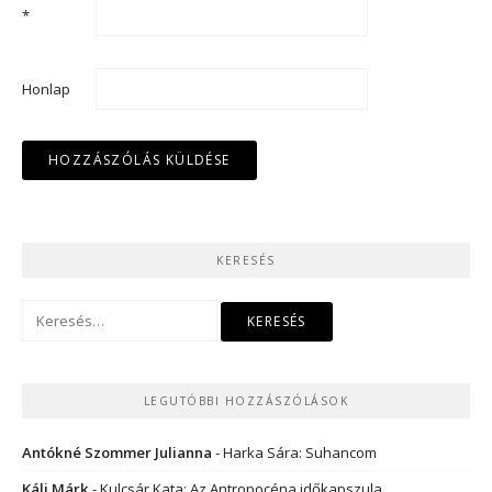
*
Honlap
KERESÉS
Keresés:
LEGUTÓBBI HOZZÁSZÓLÁSOK
Antókné Szommer Julianna
-
Harka Sára: Suhancom
Káli Márk
-
Kulcsár Kata: Az Antropocéna időkapszula