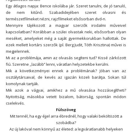
Egy átlagos napja: Bence iskolába jár. Szeret tanulni, de jó tanuló,
de nem kitűnő. Szabadidejében szeret olvasni és
természetfilmeket nézni, rajzfilmeket elsősorban dvd-n.
Mennyire tájékozott a magyar szerzők irodalmi műveivel
kapcsolatban? Korábban a szülei olvastak neki, elsősorban olyan
meséket, amelyeket még a saját gyermekkorukban hallottak. De
ezek mellett kortárs szerzők (pl. Berg Judit, Tóth Krisztina) művei is
megjelennek.
Mi az a problémája, amin az olvasás segíteni tud? Kissé zárkózott
fiú. Szeretne ,,lazább’’ lenni, váratlan helyzetekbe kerülni.
Mik a következményei ennek a problémának? Jóban van az
osztálytársaival, de kevés az igazán közeli barátja. Sokan túl
komolynak tartják.
Mik azok a vágyai, amikhez a mű olvasása hozzásegítheti?
Nyitottság, másokba vetett bizalom, bátorság, spontán módon
cselekvés.
Fülszöveg
Mit tennél, ha egy éjjel arra ébrednél, hogy valaki beköltözött a
szobádba?
Az új lakóval nem könnyű az életed: a legváratlanabb helyeken