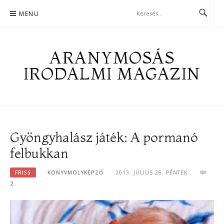
Skip
MENU
to
content
ARANYMOSÁS
IRODALMI MAGAZIN
Gyöngyhalász játék: A pormanó
felbukkan
FRISS
KÖNYVMOLYKÉPZŐ
2013. JÚLIUS 26. PÉNTEK
2