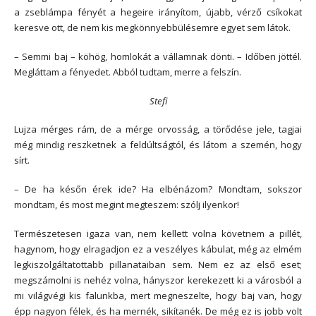
a zseblámpa fényét a hegeire irányítom, újabb, vérző csíkokat
keresve ott, de nem kis megkönnyebbülésemre egyet sem látok.
– Semmi baj – köhög, homlokát a vállamnak dönti. – Időben jöttél.
Megláttam a fényedet. Abból tudtam, merre a felszín.
Stefi
Lujza mérges rám, de a mérge orvosság, a törődése jele, tagjai
még mindig reszketnek a feldúltságtól, és látom a szemén, hogy
sírt.
– De ha későn érek ide? Ha elbénázom? Mondtam, sokszor
mondtam, és most megint megteszem: szólj ilyenkor!
Természetesen igaza van, nem kellett volna követnem a pillét,
hagynom, hogy elragadjon ez a veszélyes kábulat, még az elmém
legkiszolgáltatottabb pillanataiban sem. Nem ez az első eset;
megszámolni is nehéz volna, hányszor kerekezett ki a városból a
mi világvégi kis falunkba, mert megneszelte, hogy baj van, hogy
épp nagyon félek, és ha mernék, sikítanék. De még ez is jobb volt