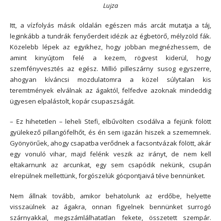
Lujza
Itt, a vízfolyás másik oldalán egészen más arcát mutatja a táj,
leginkább a tundrák fenyőerdeit idézik az égbetörő, mélyzöld fák.
Közelebb lépek az egyikhez, hogy jobban megnézhessem, de
amint kinyújtom felé a kezem, rögvest kiderül, hogy
szemfényvesztés az egész. Millió pilleszárny susog egyszerre,
ahogyan kíváncsi mozdulatomra a közel súlytalan kis
teremtmények elválnak az ágaktól, felfedve azoknak mindeddig
ügyesen elpalástolt, kopár csupaszságát.
– Ez hihetetlen – leheli Stefi, elbűvölten csodálva a fejünk fölött
gyülekező pillangófelhőt, és én sem igazán hiszek a szememnek.
Gyönyörűek, ahogy csapatba verődnek a facsontvázak fölött, akár
egy vonuló vihar, majd felénk veszik az irányt, de nem kell
eltakarnunk az arcunkat, egy sem csapódik nekünk, csupán
elrepülnek mellettünk, forgószelük gócpontjaivá téve bennünket.
Nem állnak tovább, amikor behatolunk az erdőbe, helyette
visszaülnek az ágakra, onnan figyelnek bennünket surrogó
szárnyakkal, megszámlálhatatlan fekete, összetett szempár.