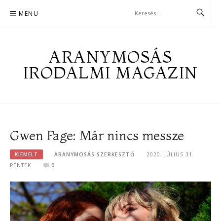
Skip
MENU
to
content
ARANYMOSÁS
IRODALMI MAGAZIN
Gwen Page: Már nincs messze
KIEMELT
ARANYMOSÁS SZERKESZTŐ
2020. JÚLIUS 31.
PÉNTEK
0