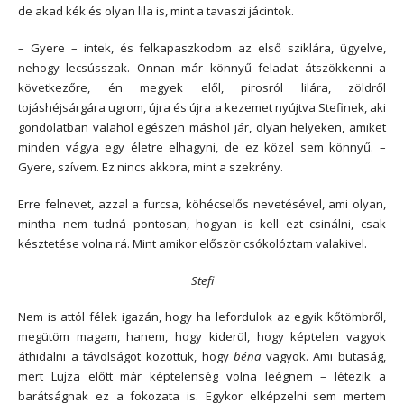
de akad kék és olyan lila is, mint a tavaszi jácintok.
– Gyere – intek, és felkapaszkodom az első sziklára, ügyelve,
nehogy lecsússzak. Onnan már könnyű feladat átszökkenni a
következőre, én megyek elől, pirosról lilára, zöldről
tojáshéjsárgára ugrom, újra és újra a kezemet nyújtva Stefinek, aki
gondolatban valahol egészen máshol jár, olyan helyeken, amiket
minden vágya egy életre elhagyni, de ez közel sem könnyű. –
Gyere, szívem. Ez nincs akkora, mint a szekrény.
Erre felnevet, azzal a furcsa, köhécselős nevetésével, ami olyan,
mintha nem tudná pontosan, hogyan is kell ezt csinálni, csak
késztetése volna rá. Mint amikor először csókolóztam valakivel.
Stefi
Nem is attól félek igazán, hogy ha lefordulok az egyik kőtömbről,
megütöm magam, hanem, hogy kiderül, hogy képtelen vagyok
áthidalni a távolságot közöttük, hogy
béna
vagyok. Ami butaság,
mert Lujza előtt már képtelenség volna leégnem – létezik a
barátságnak ez a fokozata is. Egykor elképzelni sem mertem