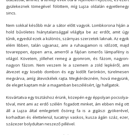
gyülekeznek tömegével fölöttem, míg Lujza oldalán egyetlenegy
sincs.
Nem sokkal később már a sátor előtt vagyok. Lombkorona híján a
hold bűvöletes hiánytalansággal világítja be az erdőt, amit úgy
tűnik, egyedül ezek a különös, szárnyas szerzetek laknak. Az egyik
elém libben, talán ugyanaz, ami a ruhaujjamon is időzött, majd
tovareppen, éppen arra, amerről a fájóan ismerős lámpafény is
világol. Követem, jóllehet remeg a gyomrom, és fázom, nagyon-
nagyon fázom. Nem veszem le a szemem a zöld lepkéről, ami
átvezet egy kisebb dombon és egy kidőlt farönkön, türelmesen
megvárva, amíg átevickélek rajta. Megkérdezném, hová megyünk,
de eleget kaptam már a magamban beszélésért, így hallgatok.
Kisvártatva egy tisztáshoz érünk, közepén egy éppolyan pocsolya-
tóval, mint ami az erdő szélén fogadott minket, ám ebben még ott
áll a Lujza által emlegetett ősöreg fa is a gigászi gyökerével,
korhadtan és élettelenül, tucatnyi vaskos, kusza ágán száz, ezer,
százezer bolydultan neszező pillével.