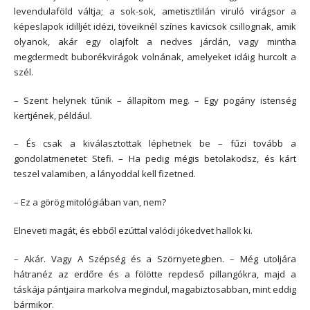
levendulaföld váltja; a sok-sok, ametisztlilán viruló virágsor a
képeslapok idilljét idézi, töveiknél színes kavicsok csillognak, amik
olyanok, akár egy olajfolt a nedves járdán, vagy mintha
megdermedt buborékvirágok volnának, amelyeket idáig hurcolt a
szél.
– Szent helynek tűnik – állapítom meg. – Egy pogány istenség
kertjének, például.
– És csak a kiválasztottak léphetnek be – fűzi tovább a
gondolatmenetet Stefi. – Ha pedig mégis betolakodsz, és kárt
teszel valamiben, a lányoddal kell fizetned.
– Ez a görög mitológiában van, nem?
Elneveti magát, és ebből ezúttal valódi jókedvet hallok ki.
– Akár. Vagy A Szépség és a Szörnyetegben. – Még utoljára
hátranéz az erdőre és a fölötte repdeső pillangókra, majd a
táskája pántjaira markolva megindul, magabiztosabban, mint eddig
bármikor.