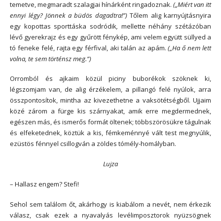
temetve, megmaradt szalagjai hínárként ringadoznak.
(„Miért van itt
ennyi légy? Jönnek a büdös dagadtra!”)
Tőlem alig karnyújtásnyira
egy kopottas sporttáska sodródik
,
mellette néhány szétázóban
lévő gyerekrajz és egy gyűrött fénykép, ami velem együtt süllyed a
tó feneke felé, rajta egy férfival, aki talán az apám.
(„Ha ő nem lett
volna, te sem történsz meg.”)
Orromból és ajkaim közül piciny buborékok szöknek ki,
légszomjam van, de alig érzékelem, a pillangó felé nyúlok, arra
összpontosítok, mintha az kivezethetne a vaksötétségből. Ujjaim
közé zárom a fürge kis szárnyakat, amik erre megdermednek,
egészen más, és ismerős formát öltenek; többszörösükre tágulnak
és elfeketednek, köztük a kis, fémkeménnyé vált test megnyúlik,
ezüstös fénnyel csillogván a zöldes tómély-homályban.
Lujza
– Hallasz engem? Stefi!
Sehol sem találom őt, akárhogy is kiabálom a nevét, nem érkezik
válasz, csak ezek a nyavalyás levélimposztorok nyüzsögnek