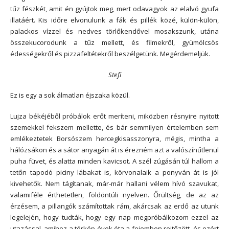
tűz fészkét, amit én gyújtok meg, mert odavagyok az elalvó gyufa
illatáért. Kis időre elvonulunk a fák és pillék közé, külön-külön,
palackos vízzel és nedves törlőkendővel mosakszunk, utána
összekucorodunk a tűz mellett, és filmekről, gyümölcsös
édességekről és pizzafeltétekről beszélgetünk. Megérdemeljük.
Stefi
Ez is egy a sok álmatlan éjszaka közül.
Lujza békéjéből próbálok erőt meríteni, miközben résnyire nyitott
szemekkel fekszem mellette, és bár semmilyen értelemben sem
emlékeztetek Borsószem hercegkisasszonyra, mégis, mintha a
hálózsákon és a sátor anyagán át is érezném azt a valószínűtlenül
puha füvet, és alatta minden kavicsot. A szél zúgásán túl hallom a
tetőn tapodó piciny lábakat is, körvonalaik a ponyván át is jól
kivehetők. Nem tágítanak, már-már hallani vélem hívó szavukat,
valamiféle érthetetlen, földöntúli nyelven. Őrültség, de az az
érzésem, a pillangók számítottak rám, akárcsak az erdő az utunk
legelején, hogy tudták, hogy egy nap megpróbálkozom ezzel az
utazással, amihez a térkép évek óta a fejemben rejtőzött, és ezért