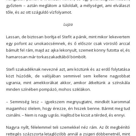
győztem – aztán meglátom a túloldalt, a mélységet, ami elválaszt
tőle, és az ott száguldó vízfolyamot.
Lujza
Lassan, de biztosan borítja el Stefit a pánik, mint mikor lekevertem
egy pofont az unokaöcsémnek, és ő először csak vöröslő arccal
bámult fel rám, majd az ajka lekonyult, szemeit könny futotta el, és
hamarosan már torkaszakadtából bömbölt.
Stefi szakadéknak nevezné azt, ami köztünk és az erdő folytatása
közt húzódik, de valójában semmivel sem kellene nagyobbat
ugrania, mint amekkorákat akkor, amikor átkeltünk a színskála
minden színében pompázó, mohos sziklákon.
– Semmiség lesz – igyekszem megnyugtatni, mindkét karommal
magamhoz ölelem, hogy érezze, én hiszek benne. Bármit meg tud
csinálni. – Nem is nagy ugrás. Hajlítsd be kicsit a térded, és ennyi.
Nagyra nyílt, félelemmel teli szemekkel néz rám. Az őt megbénító
rettegés százszorta letaglózóbb annál a zsigeri döbbenetnél, mint