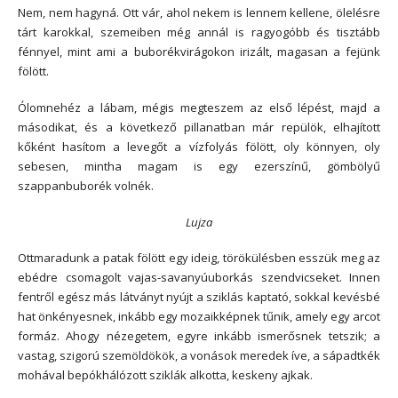
Nem, nem hagyná. Ott vár, ahol nekem is lennem kellene, ölelésre
tárt karokkal, szemeiben még annál is ragyogóbb és tisztább
fénnyel, mint ami a buborékvirágokon irizált, magasan a fejünk
fölött.
Ólomnehéz a lábam, mégis megteszem az első lépést, majd a
másodikat, és a következő pillanatban már repülök, elhajított
kőként hasítom a levegőt a vízfolyás fölött, oly könnyen, oly
sebesen, mintha magam is egy ezerszínű, gömbölyű
szappanbuborék volnék.
Lujza
Ottmaradunk a patak fölött egy ideig, törökülésben esszük meg az
ebédre csomagolt vajas-savanyúuborkás szendvicseket. Innen
fentről egész más látványt nyújt a sziklás kaptató, sokkal kevésbé
hat önkényesnek, inkább egy mozaikképnek tűnik, amely egy arcot
formáz. Ahogy nézegetem, egyre inkább ismerősnek tetszik; a
vastag, szigorú szemöldökök, a vonások meredek íve, a sápadtkék
mohával bepókhálózott sziklák alkotta, keskeny ajkak.