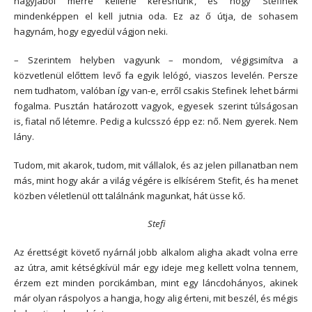
nagyjából merre kellene keresnünk, és hogy Stefinek
mindenképpen el kell jutnia oda. Ez az ő útja, de sohasem
hagynám, hogy egyedül vágjon neki.
– Szerintem helyben vagyunk – mondom, végigsimítva a
közvetlenül előttem levő fa egyik lelógó, viaszos levelén. Persze
nem tudhatom, valóban így van-e, erről csakis Stefinek lehet bármi
fogalma. Pusztán határozott vagyok, egyesek szerint túlságosan
is, fiatal nő létemre. Pedig a kulcsszó épp ez: nő. Nem gyerek. Nem
lány.
Tudom, mit akarok, tudom, mit vállalok, és az jelen pillanatban nem
más, mint hogy akár a világ végére is elkísérem Stefit, és ha menet
közben véletlenül ott találnánk magunkat, hát üsse kő.
Stefi
Az érettségit követő nyárnál jobb alkalom aligha akadt volna erre
az útra, amit kétségkívül már egy ideje meg kellett volna tennem,
érzem ezt minden porcikámban, mint egy láncdohányos, akinek
már olyan ráspolyos a hangja, hogy alig érteni, mit beszél, és mégis