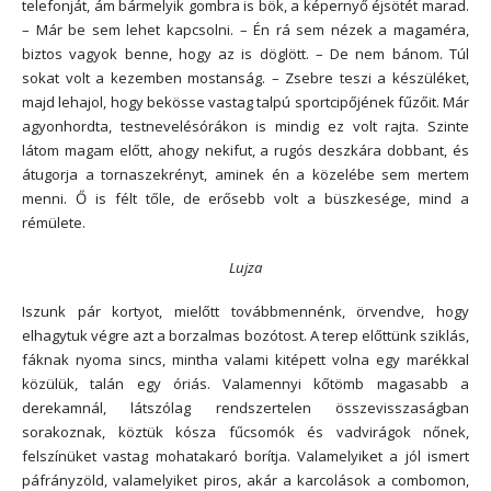
telefonját, ám bármelyik gombra is bök, a képernyő éjsötét marad.
– Már be sem lehet kapcsolni. – Én rá sem nézek a magaméra,
biztos vagyok benne, hogy az is döglött. – De nem bánom. Túl
sokat volt a kezemben mostanság. – Zsebre teszi a készüléket,
majd lehajol, hogy bekösse vastag talpú sportcipőjének fűzőit. Már
agyonhordta, testnevelésórákon is mindig ez volt rajta. Szinte
látom magam előtt, ahogy nekifut, a rugós deszkára dobbant, és
átugorja a tornaszekrényt, aminek én a közelébe sem mertem
menni. Ő is félt tőle, de erősebb volt a büszkesége, mind a
rémülete.
Lujza
Iszunk pár kortyot, mielőtt továbbmennénk, örvendve, hogy
elhagytuk végre azt a borzalmas bozótost. A terep előttünk sziklás,
fáknak nyoma sincs, mintha valami kitépett volna egy marékkal
közülük, talán egy óriás. Valamennyi kőtömb magasabb a
derekamnál, látszólag rendszertelen összevisszaságban
sorakoznak, köztük kósza fűcsomók és vadvirágok nőnek,
felszínüket vastag mohatakaró borítja. Valamelyiket a jól ismert
páfrányzöld, valamelyiket piros, akár a karcolások a combomon,