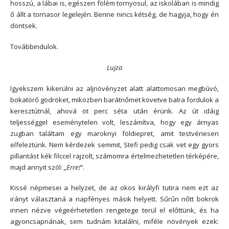
hosszú, a lábai is, egészen fölém tornyosul, az iskolában is mindig
ő állt a tornasor legelején. Benne nincs kétség, de hagyja, hogy én
döntsek.
Továbbindulok.
Lujza
Igyekszem kikerülni az aljnövényzet alatt alattomosan megbúvó,
bokatörő gödröket, miközben barátnőmet követve balra fordulok a
keresztútnál, ahová öt perc séta után érünk. Az út idáig
teljességgel eseménytelen volt, leszámítva, hogy egy árnyas
zugban találtam egy maroknyi földiepret, amit testvériesen
elfeleztünk. Nem kérdezek semmit, Stefi pedig csak vet egy gyors
pillantást kék filccel rajzolt, számomra értelmezhetetlen térképére,
majd annyit szól:
„Erre!”
.
Kissé népmesei a helyzet, de az okos királyfi tutira nem ezt az
irányt választaná a napfényes másik helyett. Sűrűn nőtt bokrok
innen nézve végeérhetetlen rengetege terül el előttünk, és ha
agyoncsapnának, sem tudnám kitalálni, miféle növények ezek: