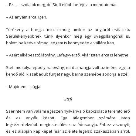
– Ez… – szólalok meg, de Stefi előbb befejezi a mondatomat.
– Az anyám arca. Igen.
Törékeny a hangja, mint mindig, amikor az anyjáról esik szó.
Sérülékenyebbnek tűnik ilyenkor még egy üvegpillangónál is,
holott, ha kedve támad, engem is könnyedén a vállára kap.
– Azért elképesztő látvány. Lefegyverző. Akár Isten arca is lehetne.
Stefi mosolya éppoly halovány, mint a hangja volt az imént, egy, a
kendő alól kiszabadult fürtjét nagy, barna szemébe sodorja a szél.
– Majdnem – súgja.
Stefi
Szerintem van valami egészen nyilvánvaló kapcsolat a teremtő erő
és az anyák között. Egy átlagember számára Isten
legkézenfekvőbb megtestesülése az édesanyja. Ehhez viszonyít,
és ez alapján kap képet már az élete legelső szakaszában arról,