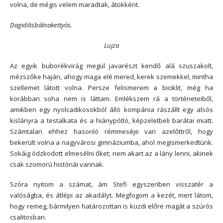
volna, de mégis velem maradtak, átokként.
Dagidilisbálnakettyós.
Lujza
Az egyik buborékvirág megül javarészt kendő alá szuszakolt,
mézszőke haján, ahogy maga elé mered, kerek szemekkel, mintha
szellemet látott volna. Persze felismerem a biciklit, még ha
korábban soha nem is láttam. Emlékszem rá a történeteiből,
amikben egy nyolcadikosokból álló kompánia rászállt egy alsós
kislányra a testalkata és a hiánypótló, képzeletbeli barátai miatt.
Számtalan ehhez hasonló rémmeséje van azelőttről, hogy
bekerült volna a nagyvárosi gimnáziumba, ahol megismerkedtünk.
Sokáig ódzkodott elmesélni őket; nem akart az a lány lenni, akinek
csak szomorú históriái vannak.
Szóra nyitom a számat, ám Stefi egyszeriben visszatér a
valóságba, és átlépi az akadályt. Megfogom a kezét, mert látom,
hogy remeg, bármilyen határozottan is küzdi előre magát a szúrós
csalitosban.