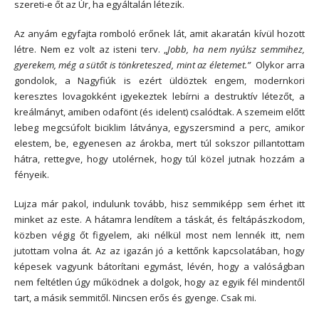
szereti-e őt az Úr, ha egyáltalán létezik.
Az anyám egyfajta romboló erőnek lát, amit akaratán kívül hozott
létre. Nem ez volt az isteni terv. „
Jobb, ha nem nyúlsz semmihez,
gyerekem, még a sütőt is tönkreteszed, mint az életemet.”
Olykor arra
gondolok, a Nagyfiúk is ezért üldöztek engem, modernkori
keresztes lovagokként igyekeztek lebírni a destruktív létezőt, a
kreálmányt, amiben odafönt (és idelent) csalódtak. A szemeim előtt
lebeg megcsúfolt biciklim látványa, egyszersmind a perc, amikor
elestem, be, egyenesen az árokba, mert túl sokszor pillantottam
hátra, rettegve, hogy utolérnek, hogy túl közel jutnak hozzám a
fényeik.
Lujza már pakol, indulunk tovább, hisz semmiképp sem érhet itt
minket az este. A hátamra lendítem a táskát, és feltápászkodom,
közben végig őt figyelem, aki nélkül most nem lennék itt, nem
jutottam volna át. Az az igazán jó a kettőnk kapcsolatában, hogy
képesek vagyunk bátorítani egymást, lévén, hogy a valóságban
nem feltétlen úgy működnek a dolgok, hogy az egyik fél mindentől
tart, a másik semmitől. Nincsen erős és gyenge. Csak mi.