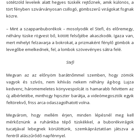
sötétzöld leveleik alatt hegyes tüskék rejtőznek, amik különös, a
tört fényben szivárványosan csillogó, gömbszerű virágokat fognak
közre.
– Mint a szappanbuborékok – mosolyodik el Stefi, és előremegy,
néhány tüske rögvest bő, kötött felsőjébe akaszkodik. Igaza van,
mert mihelyt felzavarja a bokrokat, a prizmaként fénylő gömbök a
levegőbe emelkednek, fel, a lombok szövevényes sátra felé.
Stefi
Megvan az az előnyöm barátnőmmel szemben, hogy zömök
vagyok és szívós, nem kihívás nekem néhány ág-bog. Lujza
kedvenc, háromemeletes könyvespolcát is hamarabb felvittem az
új albérletébe, minthogy hipszter barátja, a videómegosztók egyik
feltörekvő, friss arca odaszagolhatott volna.
Megvárom, hogy mellém érjen, minden lépésnél meg kell
mérkőznünk a ruhánkba tépő tüskékkel, a buborékvirágok
tucatjával lebegnek körülöttünk, szemkápráztatóan játszva a
fentről alászűrődő napfénnyel.