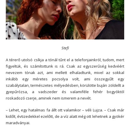
Stefi
A térerő utolsó csíkja a tónál tűnt el a telefonjainkról, tudom, mert
figyeltük, és számítottunk is rá. Csak az egyszerűség kedvéért
nevezem tónak azt, ami mellett elhaladtunk, mivel az sokkal
inkább egy méretes pocsolya volt, ami összegyűlt egy
szabálytalan, természetes mélyedésben, körülötte buján zöldellt a
gyepűrózsa, a vadszeder és valamiféle fehér bogyóktól
roskadozó cserje, aminek nem ismerem a nevét.
– Lehet, egy hatalmas fa állt ott valamikor – véli Lujza. – Csak már
kidőlt, évtizedekkel ezelőtt, de a víz alatt még ott lehetnek a gyökér
maradványai.