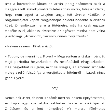
amit a bozótosban láttam az arcán, pedig számomra azok a
meggyalázott játékok jóval rémületesebbek voltak, főleg a tudattal,
hogy nem egyet a tulajdon anyja tett tönkre közülük. A
nagymamájától kapott rongybabáját például bedobta a disznók
közé, jól emlékszem erre a történetre, még ha csak egyszer
mesélte is el, akkor is elviccelve az egészet, mintha nem volna
jelentősége.
„Azt mondta, a malacai jobban megérdemlik.”
– Nekem ez nem… Félek a víztől.
– Tudom, de menni fog. Figyelj! – Megszorítom a táskám pántját,
majd pozícióba helyezkedem, és nekifutásból elrugaszkodom,
még nagyobbat is ugrom, mint szükséges, az arcomat simogató
meleg szellő felszárítja a verejtéket a bőrömről. – Látod, nincs
gond! Gyere!
Stefi
Nem tudok úszni, de nem is számít, mert ha leesem, ripityára török,
és Lujza egymaga aligha rakhatná össze a szilánkjaimat.
Zihálásom és a lent hömpölygő víz moraja félelmetes