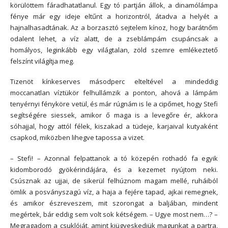
körülöttem fáradhatatlanul. Egy tó partján állok, a dinamólámpa
fénye már egy ideje eltűnt a horizontról, átadva a helyét a
hajnalhasadtának. Az a borzasztó sejtelem kínoz, hogy barátnőm
odalent lehet, a víz alatt, de a zseblámpám csupáncsak a
homályos, leginkább egy világtalan, zöld szemre emlékeztető
felszínt világítja meg.
Tizenöt kínkeserves másodperc elteltével a mindeddig
moccanatlan víztükör felhullámzik a ponton, ahová a lámpám
tenyérnyi fényköre vetül, és már rúgnám is le a cipőmet, hogy Stefi
segítségére siessek, amikor ő maga is a levegőre ér, akkora
sóhajjal, hogy attól félek, kiszakad a tüdeje, karjaival kutyaként
csapkod, miközben lihegve tapossa a vizet.
– Stefi! – Azonnal felpattanok a tó közepén rothadó fa egyik
kidomborodó gyökérindájára, és a kezemet nyújtom neki.
Csúsznak az ujjai, de sikerül felhúznom magam mellé, ruháiból
ömlik a posványszagú víz, a haja a fejére tapad, ajkai remegnek,
és amikor észreveszem, mit szorongat a baljában, mindent
megértek, bár eddig sem volt sok kétségem. – Ugye most nem…? –
Megragadom a csuklóját, amint kiügyeskedjük magunkat a partra,