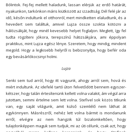
Bólintok. Fej-fej mellett haladunk, lassan elérjük az erdő határát,
nyakunkon, tarkónkon máris kiütközött az izzadtság. Dél felé jár az
idő, későn indultunk el otthonról, mert mindketten elaludtunk, és a
hevedert sem találtuk, amivel Lujza össze szokta kötözni a
hálózsákját, hogy minél kevesebb helyet foglaljon. Meglett, így fel
tudta rögzíteni jókora, terepszínű hátizsákjára, ami éppolyan
praktikus, mint Lujza egész lénye. Szeretem, hogy mindig, mindent
megold. Hogy a legkisebb helyről is bebizonyítja, hogy befér oda
egy bevásárlókocsinyi holmi.
Lujza
Senki sem tud arról, hogy itt vagyunk, ahogy arról sem, hová és
miért indultunk. Az idefelé tartó úton felvetődött bennem egyszer-
kétszer, hogy talán értesítenünk kellett volna valakit, ám végül arra
jutottam, semmi értelme sem lett volna. Stefivel sok közös titkunk
van, egy saját világunk, amit külső szemlélő nem láthat át
egykönnyen. Másrészről, nehéz lett volna bármit is mondanunk
erről, elvégre az nem hangzik túl bizalomkeltően, hogy
tulajdonképpen maguk sem tudjuk, mi az úti célunk, csak azt, hogy