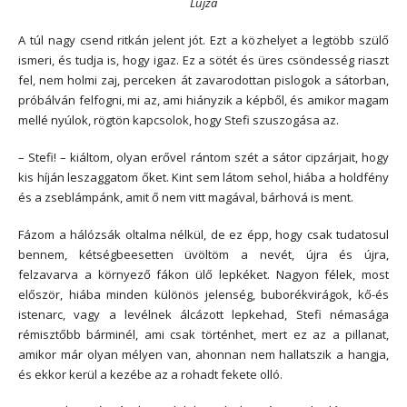
Lujza
A túl nagy csend ritkán jelent jót. Ezt a közhelyet a legtöbb szülő
ismeri, és tudja is, hogy igaz. Ez a sötét és üres csöndesség riaszt
fel, nem holmi zaj, perceken át zavarodottan pislogok a sátorban,
próbálván felfogni, mi az, ami hiányzik a képből, és amikor magam
mellé nyúlok, rögtön kapcsolok, hogy Stefi szuszogása az.
– Stefi! – kiáltom, olyan erővel rántom szét a sátor cipzárjait, hogy
kis híján leszaggatom őket. Kint sem látom sehol, hiába a holdfény
és a zseblámpánk, amit ő nem vitt magával, bárhová is ment.
Fázom a hálózsák oltalma nélkül, de ez épp, hogy csak tudatosul
bennem, kétségbeesetten üvöltöm a nevét, újra és újra,
felzavarva a környező fákon ülő lepkéket. Nagyon félek, most
először, hiába minden különös jelenség, buborékvirágok, kő-és
istenarc, vagy a levélnek álcázott lepkehad, Stefi némasága
rémisztőbb bárminél, ami csak történhet, mert ez az a pillanat,
amikor már olyan mélyen van, ahonnan nem hallatszik a hangja,
és ekkor kerül a kezébe az a rohadt fekete olló.