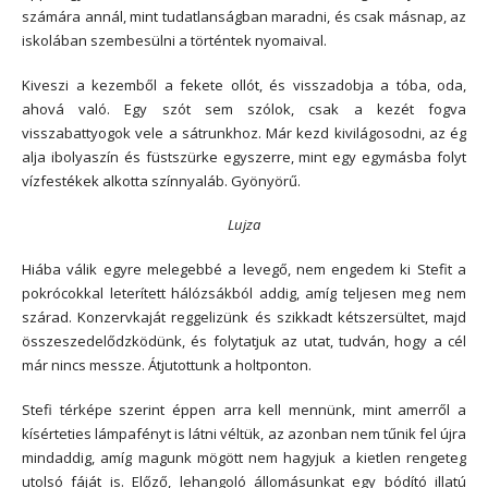
számára annál, mint tudatlanságban maradni, és csak másnap, az
iskolában szembesülni a történtek nyomaival.
Kiveszi a kezemből a fekete ollót, és visszadobja a tóba, oda,
ahová való. Egy szót sem szólok, csak a kezét fogva
visszabattyogok vele a sátrunkhoz. Már kezd kivilágosodni, az ég
alja ibolyaszín és füstszürke egyszerre, mint egy egymásba folyt
vízfestékek alkotta színnyaláb. Gyönyörű.
Lujza
Hiába válik egyre melegebbé a levegő, nem engedem ki Stefit a
pokrócokkal leterített hálózsákból addig, amíg teljesen meg nem
szárad. Konzervkaját reggelizünk és szikkadt kétszersültet, majd
összeszedelődzködünk, és folytatjuk az utat, tudván, hogy a cél
már nincs messze. Átjutottunk a holtponton.
Stefi térképe szerint éppen arra kell mennünk, mint amerről a
kísérteties lámpafényt is látni véltük, az azonban nem tűnik fel újra
mindaddig, amíg magunk mögött nem hagyjuk a kietlen rengeteg
utolsó fáját is. Előző, lehangoló állomásunkat egy bódító illatú