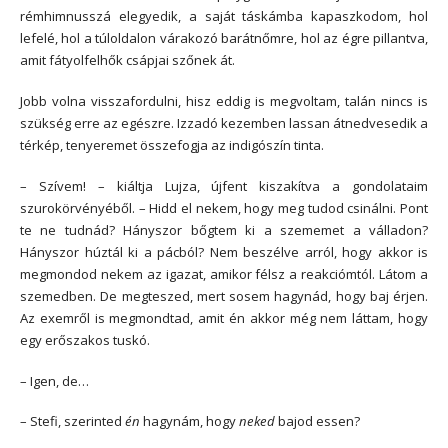
rémhimnusszá elegyedik, a saját táskámba kapaszkodom, hol
lefelé, hol a túloldalon várakozó barátnőmre, hol az égre pillantva,
amit fátyolfelhők csápjai szőnek át.
Jobb volna visszafordulni, hisz eddig is megvoltam, talán nincs is
szükség erre az egészre. Izzadó kezemben lassan átnedvesedik a
térkép, tenyeremet összefogja az indigószín tinta.
– Szívem! – kiáltja Lujza, újfent kiszakítva a gondolataim
szurokörvényéből. – Hidd el nekem, hogy meg tudod csinálni. Pont
te ne tudnád? Hányszor bőgtem ki a szememet a válladon?
Hányszor húztál ki a pácból? Nem beszélve arról, hogy akkor is
megmondod nekem az igazat, amikor félsz a reakciómtól. Látom a
szemedben. De megteszed, mert sosem hagynád, hogy baj érjen.
Az exemről is megmondtad, amit én akkor még nem láttam, hogy
egy erőszakos tuskó.
– Igen, de…
– Stefi, szerinted
én
hagynám, hogy
neked
bajod essen?