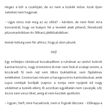
Heges a bőr a csuklóján, de ez nem a tüskék műve. Azok ilyen
sebeket nem hagynak.
– Ugye nincs már meg az az ollód? – kérdem, de nem felel. Arra
koncentrál, hogy ne bukjon fel a levelek alatt pihenő, felsebzett
plüssmackókban és félkarú játékbabákban.
Immár kétség sem fér ahhoz, hogy jó úton járunk.
Stefi
Egy erőteljes rántással kiszabadítom a ruhámat az utolsó bokrok
karmai közül is, nagy örömömre itt már nem fedi el a talajt semmi, a
kiszáradt fű nem rejt sem titkos buktatókat, sem fájdalmas
emlékeket. Szomorúan nézem a haragosvörös karmolásokat, amik
Lujza combját borítják (sajnos a sortja nem nyújtott túl nagy
védelmet a tüskék ellen), őt azonban egyáltalán nem zavarják, sőt,
észre sem veszi őket, amíg el nem kezdek ajvékolni.
– Ugyan, Stefi, mire hazaérünk, nem is fognak látszani. – Előkapja a