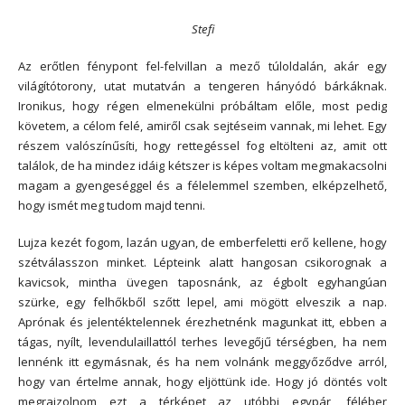
Stefi
Az erőtlen fénypont fel-felvillan a mező túloldalán, akár egy
világítótorony, utat mutatván a tengeren hányódó bárkáknak.
Ironikus, hogy régen elmenekülni próbáltam előle, most pedig
követem, a célom felé, amiről csak sejtéseim vannak, mi lehet. Egy
részem valószínűsíti, hogy rettegéssel fog eltölteni az, amit ott
találok, de ha mindez idáig kétszer is képes voltam megmakacsolni
magam a gyengeséggel és a félelemmel szemben, elképzelhető,
hogy ismét meg tudom majd tenni.
Lujza kezét fogom, lazán ugyan, de emberfeletti erő kellene, hogy
szétválasszon minket. Lépteink alatt hangosan csikorognak a
kavicsok, mintha üvegen taposnánk, az égbolt egyhangúan
szürke, egy felhőkből szőtt lepel, ami mögött elveszik a nap.
Aprónak és jelentéktelennek érezhetnénk magunkat itt, ebben a
tágas, nyílt, levendulaillattól terhes levegőjű térségben, ha nem
lennénk itt egymásnak, és ha nem volnánk meggyőződve arról,
hogy van értelme annak, hogy eljöttünk ide. Hogy jó döntés volt
megrajzolnom ezt a térképet az utóbbi egypár, féléber