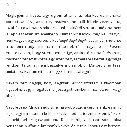
ilyesmit.
Megfogom a kezét, úgy ugrom át arra az élénkvörös mohával
borított sziklára, amin egyensúlyoz. Innentől fölfelé vezet az út,
jóval óvatosabban szökdécselünk szikláról-sziklára, még ha nem
is lejt vészesen az emelkedő. Hamar kifulladok, meg kell hagyni,
nem vagyok egy sportos alkat
(dagi! dagi! dagi!),
ezt anyám hetente
a tudtomra adja, mintha nem tudnék róla magamtól is. Sosem
értette igazán, hogy sikerülhettem így, amikor ő csupa él és izom,
másként nehéz is volna egy ezer négyzetméteres kertet egymaga
rendben tartania, nem beszélve a disznókról. Márpedig így tesz,
amióta csak apám eltűnt a reggeli harmattal együtt.
Nekem nem hagyja, hogy segítsek. Akkor szoktam suttyomban
kigazolni, vagy megetetni a jószágait, amikor nincs otthon, vagy
alszik.
Nagy levegő! Minden eddiginél nagyobb szikla kerül elénk, és amíg
Lujza egy minutumon belül, szöcskemód ott terem, nekem kétszer
is neki kell rugaszkodnom. De sikerül, a bakancsom talpa
hangosan puffan a krémszín kövön, és egy pillanatig azt hiszem,