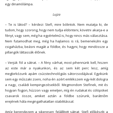
egy dinamólámpa.
Lujza
– Te is látod? – kérdezi Stefi, mire bólintok. Nem mutatja ki, de
tudom, hogy szorong, hogy nem tudja eldönteni, követni akarja-e a
fényt, vagy sem, még ha egyértelmű is, hogy nincs más választása.
Nem futamodhat meg, még ha hajlamos is rá, bemenekülni egy
csigaházba, beásni magát a földbe, és hagyni, hogy mindössze a
pillangók láttassák élőnek.
– Verjük föl a sátrat. – A fény várhat, most pihennünk kell, hiszen
az este már a nyakunkon, és az sem két perc lesz, amíg
megbirkózunk apám csúcstechnológiás sátorcsodájával. Egyikünk
sem egy műszaki zseni, noha én azért emlékszem egy-két dologra
a nagy, családi kempingezésekből. Megmondom Stefinek, mit és
hogyan fogjon, húzzon vagy emeljen, míg én rudakat és cölöpöket
csavarok össze, amiket aztán a földbe szúrunk, barátnőm
erejének hála megingathatatlan stabilitással.
Amíg berendezem a sikeresen felállított sátrat, Stefi előkészíti a