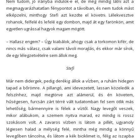
Nem tudom, jó irányba indulok-e el, de még mindig látni azt a
megmagyarázhatatlan fénypontot a távolban, és nem tudok mást
elképzelni, minthogy Stefi azt kezdte el követni. Lélekvesztve
rohanok, felfelé és lefelé egy dombon, majd át egy farönkön, amit
egyetlen ugrással hagyok magam mögött.
– Hallasz engem? – Úgy kiabálok, ahogy csak a torkomon kifér, de
nincs más válasz, csak valami távoli morajlás, és ekkor már sírok,
de egy lélegzetvételre sem állok meg.
Stefi
Már nem didergek, pedig derékig állok a vízben, a ruhám hidegen
tapad a bőrömre. A pillangó, ami idevezetett, lassan közeledik a
felszínhez, majd megtörve azt alámerül, és én követem,
hűségesen, furcsán zárt térré vált tudatomban fel sem ötlik más
lehetőség, bármennyire is félek a víztől. Nagy levegőt veszek,
mikor alábukom, a szemem nyitva marad, ez mindig is rossz
szokásom volt. A zavaros vízben is látom a pillét, ugyanoly
légiesen halad a mélység felé, mintha még mindig a könnyű
levegőben táncolna, és látom a kék biciklimet is, félig az iszapba