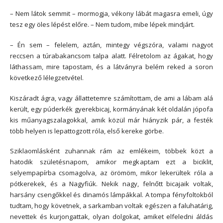
– Nem látok semmit – mormogja, vékony lábát magasra emeli, úgy
tesz egy öles lépést előre. – Nem tudom, mibe lépek mindjárt.
– Én sem – felelem, aztán, mintegy végszóra, valami nagyot
reccsen a túrabakancsom talpa alatt. Félretolom az ágakat, hogy
láthassam, mire tapostam, és a látványra belém reked a soron
következő lélegzetvétel.
Kiszáradt ágra, vagy állattetemre számítottam, de ami a lábam alá
került, egy púderkék gyerekbicaj, kormányának két oldalán jópofa
kis műanyagszalagokkal, amik közül már hiányzik pár, a festék
több helyen is lepattogzott róla, első kereke görbe.
Sziklaomlásként zuhannak rám az emlékeim, többek közt a
hatodik születésnapom, amikor megkaptam ezt a biciklit,
selyempapírba csomagolva, az örömöm, mikor lekerültek róla a
pótkerekek, és a Nagyfiúk. Nekik nagy, felnőtt bicajaik voltak,
harsány csengőkkel és dinamós lámpákkal. A tompa fényfoltokból
tudtam, hogy követnek, a sarkamban voltak egészen a faluhatárig,
nevettek és kurjongattak, olyan dolgokat, amiket elfeledni áldás