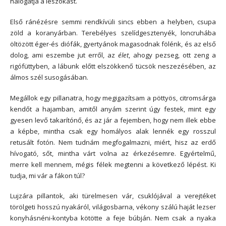
halogatja a leszokást.
Első ránézésre semmi rendkívüli sincs ebben a helyben, csupa
zöld a koranyárban. Terebélyes szelídgesztenyék, loncruhába
öltözött éger-és diófák, gyertyánok magasodnak fölénk, és az első
dolog, ami eszembe jut erről, az
élet
, ahogy pezseg, ott zeng a
rigófüttyben, a lábunk előtt elszökkenő tücsök neszezésében, az
álmos szél susogásában.
Megállok egy pillanatra, hogy megigazítsam a pöttyös, citromsárga
kendőt a hajamban, amitől anyám szerint úgy festek, mint egy
gyesen levő takarítónő, és az jár a fejemben, hogy nem illek ebbe
a képbe, mintha csak egy homályos alak lennék egy rosszul
retusált fotón. Nem tudnám megfogalmazni, miért, hisz az erdő
hívogató, sőt, mintha várt volna az érkezésemre. Egyértelmű,
merre kell mennem, mégis félek megtenni a következő lépést. Ki
tudja, mi vár a fákon túl?
Lujzára pillantok, aki türelmesen vár, csuklójával a verejtéket
törölgeti hosszú nyakáról, világosbarna, vékony szálú haját lezser
konyhásnéni-kontyba kötötte a feje búbján. Nem csak a nyaka