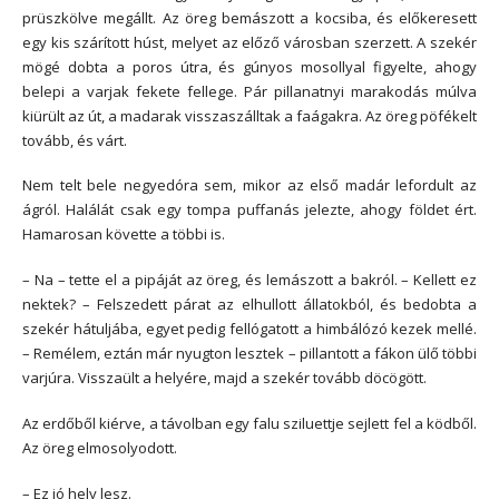
prüszkölve megállt. Az öreg bemászott a kocsiba, és előkeresett
egy kis szárított húst, melyet az előző városban szerzett. A szekér
mögé dobta a poros útra, és gúnyos mosollyal figyelte, ahogy
belepi a varjak fekete fellege. Pár pillanatnyi marakodás múlva
kiürült az út, a madarak visszaszálltak a faágakra. Az öreg pöfékelt
tovább, és várt.
Nem telt bele negyedóra sem, mikor az első madár lefordult az
ágról. Halálát csak egy tompa puffanás jelezte, ahogy földet ért.
Hamarosan követte a többi is.
– Na – tette el a pipáját az öreg, és lemászott a bakról. – Kellett ez
nektek? – Felszedett párat az elhullott állatokból, és bedobta a
szekér hátuljába, egyet pedig fellógatott a himbálózó kezek mellé.
– Remélem, eztán már nyugton lesztek – pillantott a fákon ülő többi
varjúra. Visszaült a helyére, majd a szekér tovább döcögött.
Az erdőből kiérve, a távolban egy falu sziluettje sejlett fel a ködből.
Az öreg elmosolyodott.
– Ez jó hely lesz.