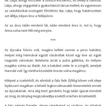
lát. Látja, ahogy visszatér a cirkuszi kocsikhoz, és belép a sátorba.
Látja, ahogy végigsétál a gyakorlatozó társai mellett, és egyenesen
az utasításokat osztogató főnökhöz lép. Látja, hogy határozottan
azt állítja, képes lesz a fellépésre.
Az az árus talán mindent lát, talán mindent érez is. Azt is, hogy
Anna soha nem félt még ennyire.
***
Az éjszaka hűvös volt, magára kellett vennie a piros kabátot,
melyet még Hannával együtt vásároltak közel egy éve az egyik
nagyobb városban. Beletúrta arcát a puha gallérba, és mélyen
magába szívta az illatát. Azt a kabátot vette le a szögről, amelyik
Hannáé volt. Így mintha közelebb érezte volna magához.
Kilépett a szekérből, és elindult a falu felé. Éjfélig bőven volt ideje
lejátszani magában a lehető legborzalmasabb kimeneteleit ennek
az éjszakának. Arra alig mert gondolni, hogy talán igazat mondott
az öreg, és tényleg megszabadítja ezektől a terhes érzelmektől.
A falu némán figyelte, ahogy végighalad az utcákon. Az ablakok