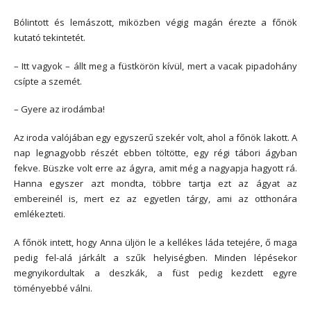
Bólintott és lemászott, miközben végig magán érezte a főnök
kutató tekintetét.
– Itt vagyok – állt meg a füstkörön kívül, mert a vacak pipadohány
csípte a szemét.
– Gyere az irodámba!
Az iroda valójában egy egyszerű szekér volt, ahol a főnök lakott. A
nap legnagyobb részét ebben töltötte, egy régi tábori ágyban
fekve. Büszke volt erre az ágyra, amit még a nagyapja hagyott rá.
Hanna egyszer azt mondta, többre tartja ezt az ágyat az
embereinél is, mert ez az egyetlen tárgy, ami az otthonára
emlékezteti.
A főnök intett, hogy Anna üljön le a kellékes láda tetejére, ő maga
pedig fel-alá járkált a szűk helyiségben. Minden lépésekor
megnyikordultak a deszkák, a füst pedig kezdett egyre
töményebbé válni.