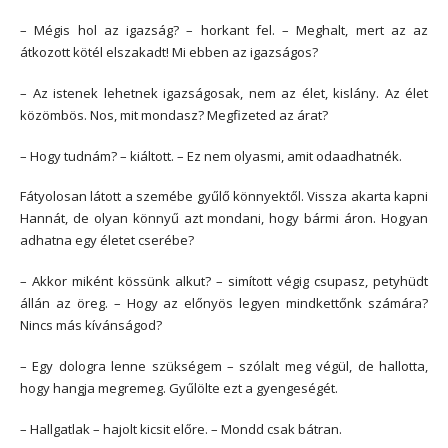
– Mégis hol az igazság? – horkant fel. – Meghalt, mert az az
átkozott kötél elszakadt! Mi ebben az igazságos?
– Az istenek lehetnek igazságosak, nem az élet, kislány. Az élet
közömbös. Nos, mit mondasz? Megfizeted az árat?
– Hogy tudnám? – kiáltott. – Ez nem olyasmi, amit odaadhatnék.
Fátyolosan látott a szemébe gyűlő könnyektől. Vissza akarta kapni
Hannát, de olyan könnyű azt mondani, hogy bármi áron. Hogyan
adhatna egy életet cserébe?
– Akkor miként kössünk alkut? – simított végig csupasz, petyhüdt
állán az öreg. – Hogy az előnyös legyen mindkettőnk számára?
Nincs más kívánságod?
– Egy dologra lenne szükségem – szólalt meg végül, de hallotta,
hogy hangja megremeg. Gyűlölte ezt a gyengeségét.
– Hallgatlak – hajolt kicsit előre. – Mondd csak bátran.