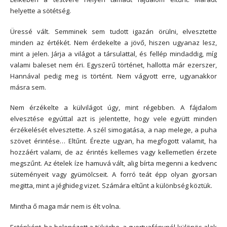
helyette a sötétség.
Üressé vált. Semminek sem tudott igazán örülni, elvesztette
minden az értékét. Nem érdekelte a jövő, hiszen ugyanaz lesz,
mint a jelen. Járja a világot a társulattal, és fellép mindaddig, míg
valami baleset nem éri. Egyszerű történet, hallotta már ezerszer,
Hannával pedig meg is történt. Nem vágyott erre, ugyanakkor
másra sem.
Nem érzékelte a külvilágot úgy, mint régebben. A fájdalom
elvesztése egyúttal azt is jelentette, hogy vele együtt minden
érzékelését elvesztette. A szél simogatása, a nap melege, a puha
szövet érintése… Eltűnt. Érezte ugyan, ha megfogott valamit, ha
hozzáért valami, de az érintés kellemes vagy kellemetlen érzete
megszűnt. Az ételek íze hamuvá vált, alig bírta megenni a kedvenc
süteményeit vagy gyümölcseit. A forró teát épp olyan gyorsan
megitta, mint a jéghideg vizet. Számára eltűnt a különbség köztük.
Mintha ő maga már nem is élt volna.
Esténként, ha belenézett a tükörbe, a gyertyafénynél különös alak