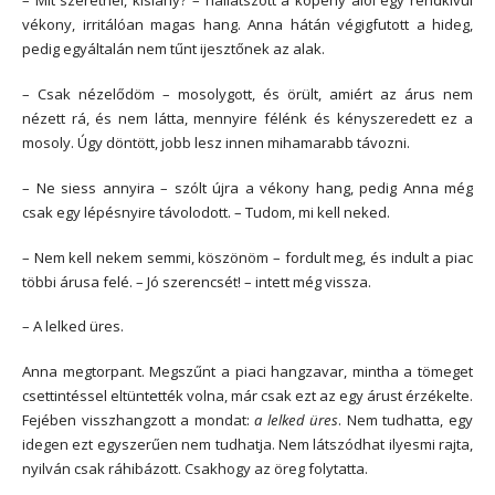
– Mit szeretnél, kislány? – hallatszott a köpeny alól egy rendkívül
vékony, irritálóan magas hang. Anna hátán végigfutott a hideg,
pedig egyáltalán nem tűnt ijesztőnek az alak.
– Csak nézelődöm – mosolygott, és örült, amiért az árus nem
nézett rá, és nem látta, mennyire félénk és kényszeredett ez a
mosoly. Úgy döntött, jobb lesz innen mihamarabb távozni.
– Ne siess annyira – szólt újra a vékony hang, pedig Anna még
csak egy lépésnyire távolodott. – Tudom, mi kell neked.
– Nem kell nekem semmi, köszönöm – fordult meg, és indult a piac
többi árusa felé. – Jó szerencsét! – intett még vissza.
– A lelked üres.
Anna megtorpant. Megszűnt a piaci hangzavar, mintha a tömeget
csettintéssel eltüntették volna, már csak ezt az egy árust érzékelte.
Fejében visszhangzott a mondat:
a lelked üres
. Nem tudhatta, egy
idegen ezt egyszerűen nem tudhatja. Nem látszódhat ilyesmi rajta,
nyilván csak ráhibázott. Csakhogy az öreg folytatta.