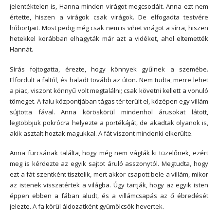
jelentéktelen is, Hanna minden virágot megcsodált. Anna ezt nem
értette, hiszen a virágok csak virágok. De elfogadta testvére
hóbortjait. Most pedig még csak nem is vihet virágot a sírra, hiszen
hetekkel korábban elhagyták már azt a vidéket, ahol eltemették
Hannát.
Sírás fojtogatta, érezte, hogy könnyek gyűlnek a szemébe.
Elfordult a faltól, és haladt tovább az úton. Nem tudta, merre lehet
a piac, viszont könnyű volt megtalálni; csak követni kellett a vonuló
tömeget. A falu központjában tágas tér terült el, középen egy villám
sújtotta fával. Anna köröskörül mindenhol árusokat látott,
legtöbbjük pokrócra helyezte a portékáját, de akadtak olyanok is,
akik asztalt hoztak magukkal. A fát viszont mindenki elkerülte.
Anna furcsának találta, hogy még nem vágták ki tüzelőnek, ezért
meg is kérdezte az egyik sajtot áruló asszonytól. Megtudta, hogy
ezt a fát szentként tisztelik, mert akkor csapott bele a villám, mikor
az istenek visszatértek a világba. Úgy tartják, hogy az egyik isten
éppen ebben a fában aludt, és a villámcsapás az ő ébredését
jelezte. A fa körül áldozatként gyümölcsök hevertek.