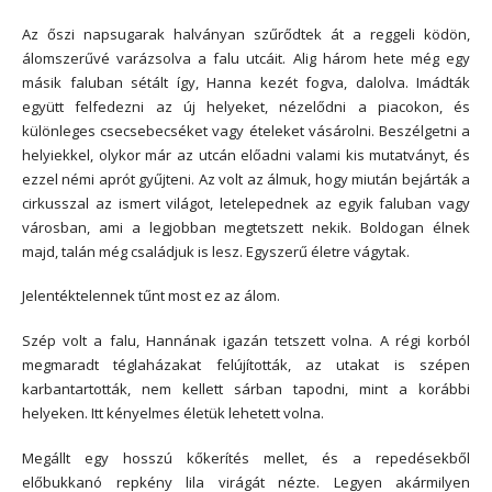
Az őszi napsugarak halványan szűrődtek át a reggeli ködön,
álomszerűvé varázsolva a falu utcáit. Alig három hete még egy
másik faluban sétált így, Hanna kezét fogva, dalolva. Imádták
együtt felfedezni az új helyeket, nézelődni a piacokon, és
különleges csecsebecséket vagy ételeket vásárolni. Beszélgetni a
helyiekkel, olykor már az utcán előadni valami kis mutatványt, és
ezzel némi aprót gyűjteni. Az volt az álmuk, hogy miután bejárták a
cirkusszal az ismert világot, letelepednek az egyik faluban vagy
városban, ami a legjobban megtetszett nekik. Boldogan élnek
majd, talán még családjuk is lesz. Egyszerű életre vágytak.
Jelentéktelennek tűnt most ez az álom.
Szép volt a falu, Hannának igazán tetszett volna. A régi korból
megmaradt téglaházakat felújították, az utakat is szépen
karbantartották, nem kellett sárban tapodni, mint a korábbi
helyeken. Itt kényelmes életük lehetett volna.
Megállt egy hosszú kőkerítés mellet, és a repedésekből
előbukkanó repkény lila virágát nézte. Legyen akármilyen