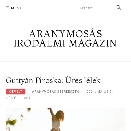
Skip
MENU
to
content
ARANYMOSÁS
IRODALMI MAGAZIN
Guttyán Piroska: Üres lélek
KIEMELT
ARANYMOSÁS SZERKESZTŐ
2021. MÁJUS 24.
HÉTFŐ
1