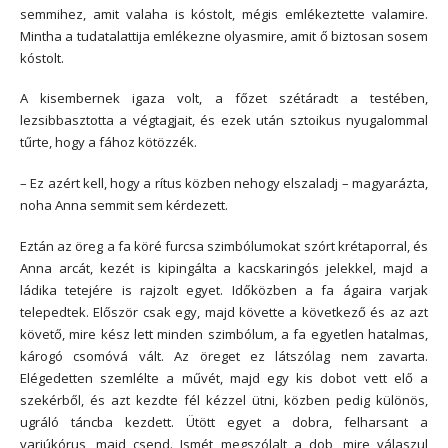
semmihez, amit valaha is kóstolt, mégis emlékeztette valamire.
Mintha a tudatalattija emlékezne olyasmire, amit ő biztosan sosem
kóstolt.
A kisembernek igaza volt, a főzet szétáradt a testében,
lezsibbasztotta a végtagjait, és ezek után sztoikus nyugalommal
tűrte, hogy a fához kötözzék.
– Ez azért kell, hogy a rítus közben nehogy elszaladj – magyarázta,
noha Anna semmit sem kérdezett.
Eztán az öreg a fa köré furcsa szimbólumokat szórt krétaporral, és
Anna arcát, kezét is kipingálta a kacskaringós jelekkel, majd a
ládika tetejére is rajzolt egyet. Időközben a fa ágaira varjak
telepedtek. Először csak egy, majd követte a következő és az azt
követő, mire kész lett minden szimbólum, a fa egyetlen hatalmas,
károgó csomóvá vált. Az öreget ez látszólag nem zavarta.
Elégedetten szemlélte a művét, majd egy kis dobot vett elő a
szekérből, és azt kezdte fél kézzel ütni, közben pedig különös,
ugráló táncba kezdett. Ütött egyet a dobra, felharsant a
varjúkórus, majd csend. Ismét megszólalt a dob, mire válaszul