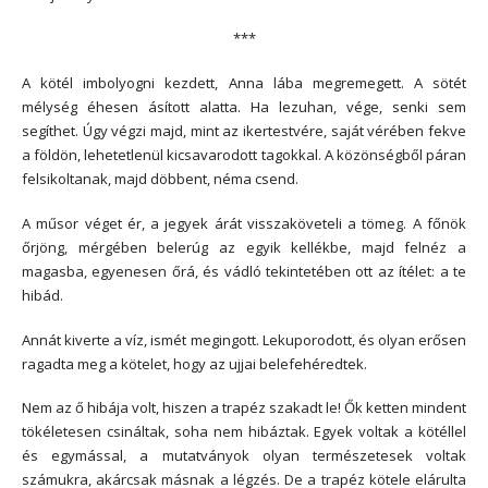
***
A kötél imbolyogni kezdett, Anna lába megremegett. A sötét
mélység éhesen ásított alatta. Ha lezuhan, vége, senki sem
segíthet. Úgy végzi majd, mint az ikertestvére, saját vérében fekve
a földön, lehetetlenül kicsavarodott tagokkal. A közönségből páran
felsikoltanak, majd döbbent, néma csend.
A műsor véget ér, a jegyek árát visszaköveteli a tömeg. A főnök
őrjöng, mérgében belerúg az egyik kellékbe, majd felnéz a
magasba, egyenesen őrá, és vádló tekintetében ott az ítélet: a te
hibád.
Annát kiverte a víz, ismét megingott. Lekuporodott, és olyan erősen
ragadta meg a kötelet, hogy az ujjai belefehéredtek.
Nem az ő hibája volt, hiszen a trapéz szakadt le! Ők ketten mindent
tökéletesen csináltak, soha nem hibáztak. Egyek voltak a kötéllel
és egymással, a mutatványok olyan természetesek voltak
számukra, akárcsak másnak a légzés. De a trapéz kötele elárulta