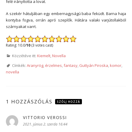
felé irányította a lovat.
A szekér hátuljában egy embernagyságú baba feküdt. Barna haja
kontyba fogva, orrán apró szeplők. Hátára valaki varjútollakból
szárnyakat varrt.
Rating: 10.0/
10
(3 votes cast)
Közzétéve itt:
Kiemelt
,
Novella
Címkék:
Aranyrög
,
érzelmes
,
fantasy
,
Guttyán Piroska
,
komor
,
novella
1 HOZZÁSZÓLÁS
SZÓLJ HOZZÁ
VITTORIO VEROSSI
szerint:
2021. június 2. szerda 16:44