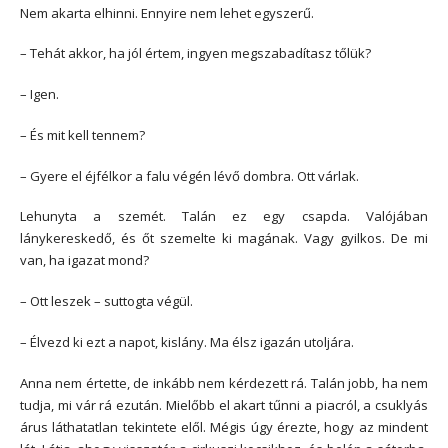
Nem akarta elhinni. Ennyire nem lehet egyszerű.
– Tehát akkor, ha jól értem, ingyen megszabadítasz tőlük?
– Igen.
– És mit kell tennem?
– Gyere el éjfélkor a falu végén lévő dombra. Ott várlak.
Lehunyta a szemét. Talán ez egy csapda. Valójában
lánykereskedő, és őt szemelte ki magának. Vagy gyilkos. De mi
van, ha igazat mond?
– Ott leszek – suttogta végül.
– Élvezd ki ezt a napot, kislány. Ma élsz igazán utoljára.
Anna nem értette, de inkább nem kérdezett rá. Talán jobb, ha nem
tudja, mi vár rá ezután. Mielőbb el akart tűnni a piacról, a csuklyás
árus láthatatlan tekintete elől. Mégis úgy érezte, hogy az mindent