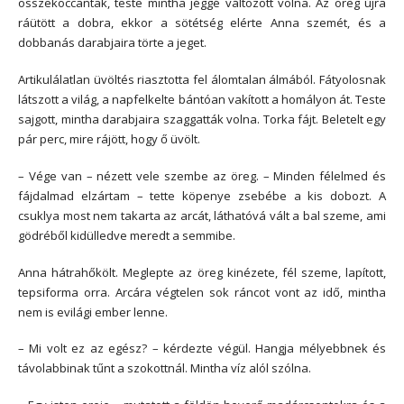
összekoccantak, teste mintha jéggé változott volna. Az öreg újra
ráütött a dobra, ekkor a sötétség elérte Anna szemét, és a
dobbanás darabjaira törte a jeget.
Artikulálatlan üvöltés riasztotta fel álomtalan álmából. Fátyolosnak
látszott a világ, a napfelkelte bántóan vakított a homályon át. Teste
sajgott, mintha darabjaira szaggatták volna. Torka fájt. Beletelt egy
pár perc, mire rájött, hogy ő üvölt.
– Vége van – nézett vele szembe az öreg. – Minden félelmed és
fájdalmad elzártam – tette köpenye zsebébe a kis dobozt. A
csuklya most nem takarta az arcát, láthatóvá vált a bal szeme, ami
gödréből kidülledve meredt a semmibe.
Anna hátrahőkölt. Meglepte az öreg kinézete, fél szeme, lapított,
tepsiforma orra. Arcára végtelen sok ráncot vont az idő, mintha
nem is evilági ember lenne.
– Mi volt ez az egész? – kérdezte végül. Hangja mélyebbnek és
távolabbinak tűnt a szokottnál. Mintha víz alól szólna.