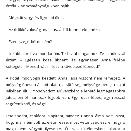
értékük az ocsmányságukban rejlik.
– Mégis itt vagy, és figyeled őket.
– Az örökkévalóság unalmas. Üdítő benneteket nézni.
– Ezért szegődtél mellém?
– Inkább fordítva mondanám. Te hívtál magadhoz. Te imádkoztál
értem. – Egészen közel libbent, és egyenesen Anna fülébe
suttogott. – Mondd hát, mi lesz a következő lépésed?
A kötél imbolyogni kezdett, Anna lába viszont nem remegett. A
mélység éhesen ásított alatta, a sötétség mélysége pedig a saját
lelkében élt. Elmosolyodott. Művészként a lehető legmagasabbra
jutott, ennél már csak lejjebb van. Egy rossz lépés, egy rosszul
rögzített kötél, és vége.
Letelepedni, családot alapítani, mindez Hanna álma volt. Most,
hogy már nem volt az élete része, most vette csak észre, hogy ő
maga nem vágyott ilyesmire. Ő csak tökéletesíteni akarta a