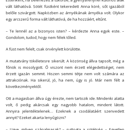
vált láthatóvá. Sötét füstként tekeredett Anna köré, sőt igazából
belőle szivárgott. Napközben az árnyékának árnyéka volt. Olykor
egy arcszerű forma vált láthatóvá, de ha hozzáért, eltűnt.
– Te lennél az a bizonyos isten? – kérdezte Anna egyik este. –
Gondolom, tudod, hogy nem félek tőled.
A füst nem felelt, csak örvénylett körülötte.
A mutatvány tökéletesre sikerült. A közönség állva tapsolt, még a
főnök is mosolygott. Ő viszont nem érzett elégedettséget, nem
érzett igazán semmit. Hiszen semmi tétje nem volt számára az
attrakciónak. Ha sikerül, jó, ha nem, úgy is jó. Már nem félt a
következményektől.
Ott a magasban állva úgy érezte, nem tartozik ide. Mindenki alatta
volt, ő pedig akárcsak egy nagyobb hatalom, mindent látott.
Annyira jelentéktelenek… Ezeknek a csodálatáért szenvedett
annyit? Ezeket akarta lenyűgözni?
– Ugye, milyen szánalmasak? – suttogta a sötétség. – Egyetlen