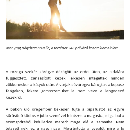
Aranyrög pályázati novella, a történet 348 pályázó között kiemelt lett
A rozoga szekér zörögve döcögött az erdei úton, az oldalára
függesztett, zanzásított kezek lelkesen integettek minden
zökkenéskor a kátyúk után. A varjak sóvárogva károgtak a kopasz
faágakon, fekete gombszemüket le nem véve a lengedező
kezekről.
A bakon ülő öregember békésen fújta a pipafüstöt az egyre
sűrűsödő ködbe. A jobb szemével felnézett a magasba, míg a bal a
szemgödréből kidülledve meredt maga elé a semmibe. Nem
tetszett neki ez a nagy ricsaj. Megrántotta a gyeplőt, mire a ló