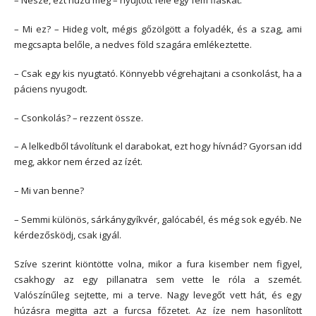
– Nesze, ezt húzd meg – nyújtott felé egy fém flaskát.
– Mi ez? – Hideg volt, mégis gőzölgött a folyadék, és a szag, ami
megcsapta belőle, a nedves föld szagára emlékeztette.
– Csak egy kis nyugtató. Könnyebb végrehajtani a csonkolást, ha a
páciens nyugodt.
– Csonkolás? – rezzent össze.
– A lelkedből távolítunk el darabokat, ezt hogy hívnád? Gyorsan idd
meg, akkor nem érzed az ízét.
– Mi van benne?
– Semmi különös, sárkánygyíkvér, galócabél, és még sok egyéb. Ne
kérdezősködj, csak igyál.
Szíve szerint kiöntötte volna, mikor a fura kisember nem figyel,
csakhogy az egy pillanatra sem vette le róla a szemét.
Valószínűleg sejtette, mi a terve. Nagy levegőt vett hát, és egy
húzásra megitta azt a furcsa főzetet. Az íze nem hasonlított