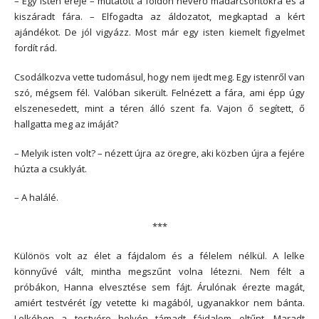
– Egy isten ereje – mutatott a földön heverő madárcsontokra és a
kiszáradt fára. – Elfogadta az áldozatot, megkaptad a kért
ajándékot. De jól vigyázz. Most már egy isten kiemelt figyelmet
fordít rád.
Csodálkozva vette tudomásul, hogy nem ijedt meg. Egy istenről van
szó, mégsem fél. Valóban sikerült. Felnézett a fára, ami épp úgy
elszenesedett, mint a téren álló szent fa. Vajon ő segített, ő
hallgatta meg az imáját?
– Melyik isten volt? – nézett újra az öregre, aki közben újra a fejére
húzta a csuklyát.
– A halálé.
***
Különös volt az élet a fájdalom és a félelem nélkül. A lelke
könnyűvé vált, mintha megszűnt volna létezni. Nem félt a
próbákon, Hanna elvesztése sem fájt. Árulónak érezte magát,
amiért testvérét így vetette ki magából, ugyanakkor nem bánta.
Lelkében a testvére helyén támadt fájdalom eltűnt. Maradt