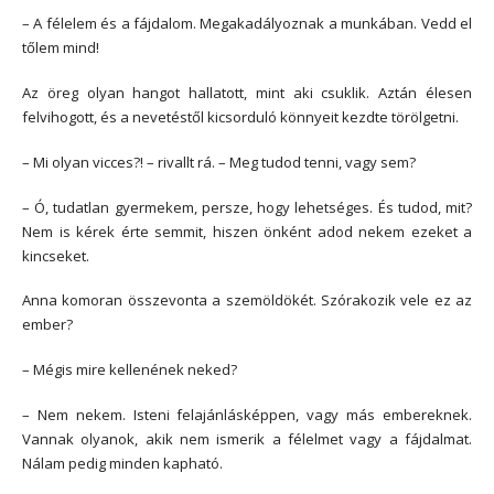
– A félelem és a fájdalom. Megakadályoznak a munkában. Vedd el
tőlem mind!
Az öreg olyan hangot hallatott, mint aki csuklik. Aztán élesen
felvihogott, és a nevetéstől kicsorduló könnyeit kezdte törölgetni.
– Mi olyan vicces?! – rivallt rá. – Meg tudod tenni, vagy sem?
– Ó, tudatlan gyermekem, persze, hogy lehetséges. És tudod, mit?
Nem is kérek érte semmit, hiszen önként adod nekem ezeket a
kincseket.
Anna komoran összevonta a szemöldökét. Szórakozik vele ez az
ember?
– Mégis mire kellenének neked?
– Nem nekem. Isteni felajánlásképpen, vagy más embereknek.
Vannak olyanok, akik nem ismerik a félelmet vagy a fájdalmat.
Nálam pedig minden kapható.