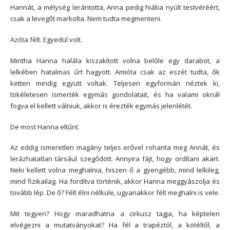
Hannát, a mélység lerántotta, Anna pedig hiába nyúlt testvéréért,
csak a levegőt markolta. Nem tudta megmenteni.
Azóta félt. Egyedül volt.
Mintha Hanna halála kiszakított volna belőle egy darabot, a
lelkében hatalmas űrt hagyott. Amióta csak az eszét tudta, ők
ketten mindig együtt voltak. Teljesen egyformán néztek ki,
tökéletesen ismerték egymás gondolatait, és ha valami oknál
fogva el kellett válniuk, akkor is érezték egymás jelenlétét.
De most Hanna eltűnt.
Az eddig ismeretlen magány teljes erővel rohanta meg Annát, és
lerázhatatlan társául szegődött. Annyira fájt, hogy ordítani akart.
Neki kellett volna meghalnia, hiszen ő a gyengébb, mind lelkileg,
mind fizikailag. Ha fordítva történik, akkor Hanna meggyászolja és
tovább lép. De ő? Félt élni nélküle, ugyanakkor félt meghalni is vele.
Mit tegyen? Hogy maradhatna a cirkusz tagja, ha képtelen
elvégezni a mutatványokat? Ha fél a trapéztól, a kötéltől, a