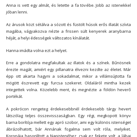
Anna is vett egy almát, és letette a fa tövébe. Jobb az istenekkel
jóban lenni.
Az árusok közt sétálva a sózott és füstölt húsok erős illatát szívta
magába, vágyakozva nézte a frissen sült kenyerek aranybarna
héját, a helyi édességek változatos kínálatát.
Hanna imádta volna ezt a helyet.
Erre a gondolatra megfakultak az illatok és a színek. Bűnösnek
érezte magát, amiért egy pillanatra élvezni kezdte az életet. Már
épp ott akarta hagyni a sokadalmat, mikor a villámsújtotta fa
mögött észrevett egy furcsa szekeret. Oldaláról mintha kezek
integettek volna. Közelebb ment, és megnézte a földön heverő
portékát.
A pokrócon rengeteg érdekesebbnél érdekesebb tárgy hevert
látszólag teljes összevisszaságban. Egy régi, megkopott könyv
barna borítója mellett egy apró szobor, ami egy különös istenséget
ábrázolhatott, bár Annának fogalma sem volt róla, melyiket.
Koronája hasonlított a Napistenéhez, csak ez fekete volt, a lábai