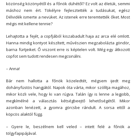
közönség közönyétől és a főnök dühétől? Ez volt az életük, semmi
máshoz nem ért. Tökélyre fejlesztették a tudásukat, egész
Délvidék ismerte a nevüket. Az istenek erre teremtették őket. Most
mégis mit kellene tennie?
Lehajtotta a fejét, a copfjából kiszabadult haja az arca elé omlott.
Hanna mindig kontyot készített, művészien megzabolázta göndör,
barna fürtjeiket. Ő viszont erre is képtelen volt. Még egy átkozott
copfot sem tudott rendesen megcsinálni.
– Anna!
Bár nem hallotta a főnök közeledtét, mégsem ijedt meg
dohányfüstös hangjától. Napok óta várta, mikor szólítja magához,
mikor közli vele, hogy ki van rúgva. Talán így is lenne a legjobb,
megkímélné a választás kétségbeejtő lehetőségétől. Mikor
azonban lenézett, a gyomra görcsbe rándult. A sorsa ettől a
köpcös alaktól függ.
– Gyere le, beszélnem kell veled – intett felé a főnök a
tölgyfapipájával.