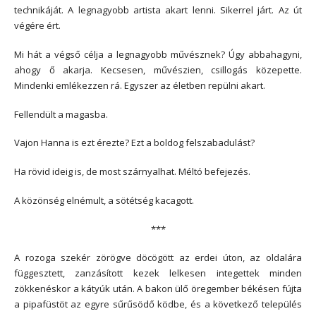
technikáját. A legnagyobb artista akart lenni. Sikerrel járt. Az út
végére ért.
Mi hát a végső célja a legnagyobb művésznek? Úgy abbahagyni,
ahogy ő akarja. Kecsesen, művészien, csillogás közepette.
Mindenki emlékezzen rá. Egyszer az életben repülni akart.
Fellendült a magasba.
Vajon Hanna is ezt érezte? Ezt a boldog felszabadulást?
Ha rövid ideig is, de most szárnyalhat. Méltó befejezés.
A közönség elnémult, a sötétség kacagott.
***
A rozoga szekér zörögve döcögött az erdei úton, az oldalára
függesztett, zanzásított kezek lelkesen integettek minden
zökkenéskor a kátyúk után. A bakon ülő öregember békésen fújta
a pipafüstöt az egyre sűrűsödő ködbe, és a következő település