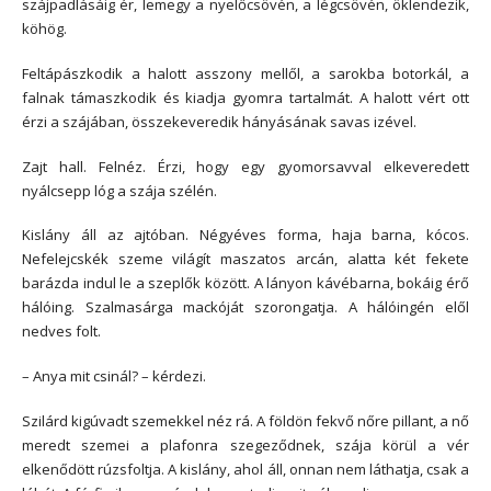
szájpadlásáig ér, lemegy a nyelőcsövén, a légcsövén, öklendezik,
köhög.
Feltápászkodik a halott asszony mellől, a sarokba botorkál, a
falnak támaszkodik és kiadja gyomra tartalmát. A halott vért ott
érzi a szájában, összekeveredik hányásának savas izével.
Zajt hall. Felnéz. Érzi, hogy egy gyomorsavval elkeveredett
nyálcsepp lóg a szája szélén.
Kislány áll az ajtóban. Négyéves forma, haja barna, kócos.
Nefelejcskék szeme világít maszatos arcán, alatta két fekete
barázda indul le a szeplők között. A lányon kávébarna, bokáig érő
hálóing. Szalmasárga mackóját szorongatja. A hálóingén elől
nedves folt.
– Anya mit csinál? – kérdezi.
Szilárd kigúvadt szemekkel néz rá. A földön fekvő nőre pillant, a nő
meredt szemei a plafonra szegeződnek, szája körül a vér
elkenődött rúzsfoltja. A kislány, ahol áll, onnan nem láthatja, csak a