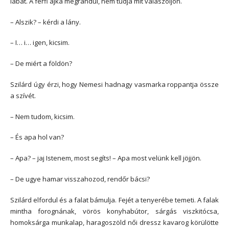
lábát. A férfi ajka megrándul, nem tudja mit válaszoljon.
– Alszik? – kérdi a lány.
– I… i… igen, kicsim.
– De miért a földön?
Szilárd úgy érzi, hogy Nemesi hadnagy vasmarka roppantja össze
a szívét.
– Nem tudom, kicsim.
– És apa hol van?
– Apa? – jaj Istenem, most segíts! – Apa most velünk kell jöjjön.
– De ugye hamar visszahozod, rendőr bácsi?
Szilárd elfordul és a falat bámulja. Fejét a tenyerébe temeti. A falak
mintha forognának, vörös konyhabútor, sárgás viszkitócsa,
homoksárga munkalap, haragoszöld női dressz kavarog körülötte