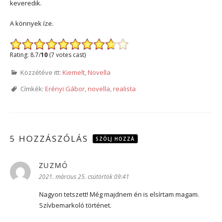
keveredik.
A könnyek íze.
Rating: 8.7/
10
(7 votes cast)
Közzétéve itt:
Kiemelt
,
Novella
Címkék:
Erényi Gábor
,
novella
,
realista
5 HOZZÁSZÓLÁS
SZÓLJ HOZZÁ
ZUZMÓ
szerint:
2021. március 25. csütörtök 09:41
Nagyon tetszett! Még majdnem én is elsírtam magam.
Szívbemarkoló történet.