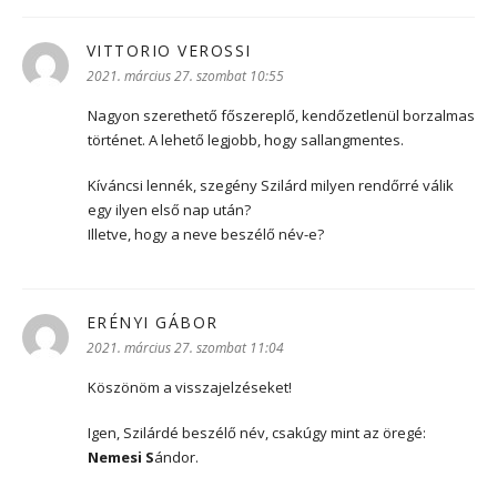
VITTORIO VEROSSI
szerint:
2021. március 27. szombat 10:55
Nagyon szerethető főszereplő, kendőzetlenül borzalmas
történet. A lehető legjobb, hogy sallangmentes.
Kíváncsi lennék, szegény Szilárd milyen rendőrré válik
egy ilyen első nap után?
Illetve, hogy a neve beszélő név-e?
ERÉNYI GÁBOR
szerint:
2021. március 27. szombat 11:04
Köszönöm a visszajelzéseket!
Igen, Szilárdé beszélő név, csakúgy mint az öregé:
Nemesi S
ándor.