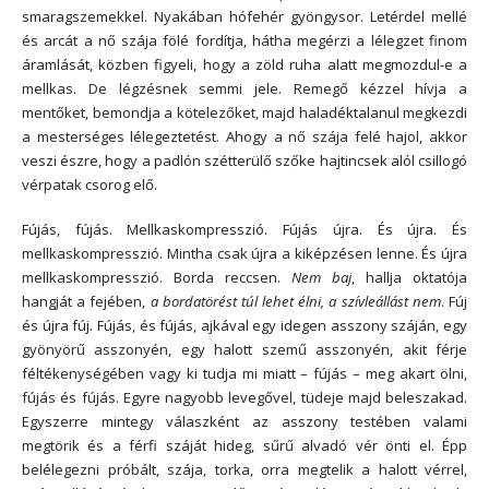
smaragszemekkel. Nyakában hófehér gyöngysor. Letérdel mellé
és arcát a nő szája fölé fordítja, hátha megérzi a lélegzet finom
áramlását, közben figyeli, hogy a zöld ruha alatt megmozdul-e a
mellkas. De légzésnek semmi jele. Remegő kézzel hívja a
mentőket, bemondja a kötelezőket, majd haladéktalanul megkezdi
a mesterséges lélegeztetést. Ahogy a nő szája felé hajol, akkor
veszi észre, hogy a padlón szétterülő szőke hajtincsek alól csillogó
vérpatak csorog elő.
Fújás, fújás. Mellkaskompresszió. Fújás újra. És újra. És
mellkaskompresszió. Mintha csak újra a kiképzésen lenne. És újra
mellkaskompresszió. Borda reccsen.
Nem baj
, hallja oktatója
hangját a fejében,
a bordatörést túl lehet élni, a szívleállást nem
. Fúj
és újra fúj. Fújás, és fújás, ajkával egy idegen asszony száján, egy
gyönyörű asszonyén, egy halott szemű asszonyén, akit férje
féltékenységében vagy ki tudja mi miatt – fújás – meg akart ölni,
fújás és fújás. Egyre nagyobb levegővel, tüdeje majd beleszakad.
Egyszerre mintegy válaszként az asszony testében valami
megtörik és a férfi száját hideg, sűrű alvadó vér önti el. Épp
belélegezni próbált, szája, torka, orra megtelik a halott vérrel,