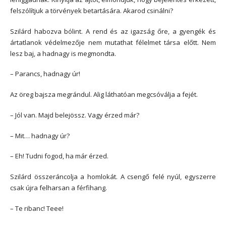
felszólítjuk a törvények betartására. Akarod csinálni?
Szilárd habozva bólint. A rend és az igazság őre, a gyengék és
ártatlanok védelmezője nem mutathat félelmet társa előtt. Nem
lesz baj, a hadnagy is megmondta.
– Parancs, hadnagy úr!
Az öreg bajsza megrándul. Alig láthatóan megcsóválja a fejét.
– Jól van. Majd belejössz. Vagy érzed már?
– Mit… hadnagy úr?
– Eh! Tudni fogod, ha már érzed.
Szilárd összeráncolja a homlokát. A csengő felé nyúl, egyszerre
csak újra felharsan a férfihang.
– Te ribanc! Teee!