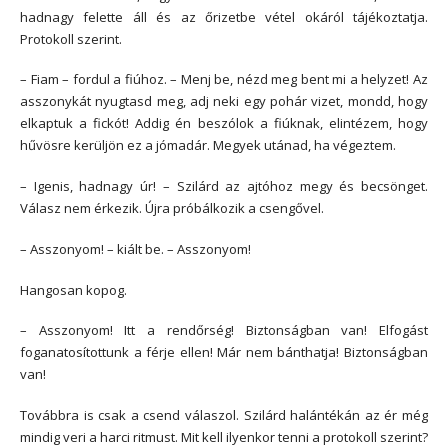
hadnagy felette áll és az őrizetbe vétel okáról tájékoztatja.
Protokoll szerint.
– Fiam – fordul a fiúhoz. – Menj be, nézd meg bent mi a helyzet! Az
asszonykát nyugtasd meg, adj neki egy pohár vizet, mondd, hogy
elkaptuk a fickót! Addig én beszólok a fiúknak, elintézem, hogy
hűvösre kerüljön ez a jómadár. Megyek utánad, ha végeztem.
– Igenis, hadnagy úr! – Szilárd az ajtóhoz megy és becsönget.
Válasz nem érkezik. Újra próbálkozik a csengővel.
– Asszonyom! – kiált be. – Asszonyom!
Hangosan kopog.
– Asszonyom! Itt a rendőrség! Biztonságban van! Elfogást
foganatosítottunk a férje ellen! Már nem bánthatja! Biztonságban
van!
Továbbra is csak a csend válaszol. Szilárd halántékán az ér még
mindig veri a harci ritmust. Mit kell ilyenkor tenni a protokoll szerint?