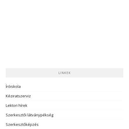
LINKEK
Íróiskola
Kéziratszerviz
Lektori hírek
Szerkesztői látványpékség
Szerkesztőképzés