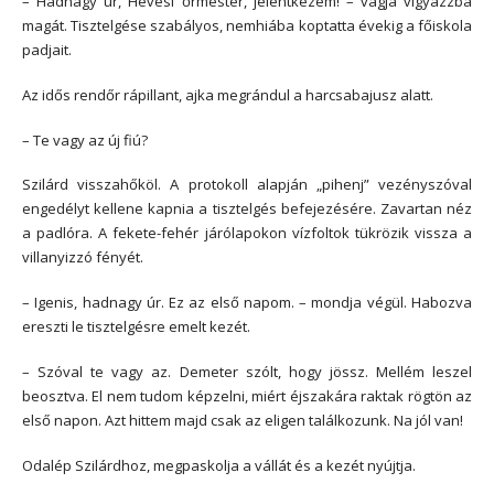
– Hadnagy úr, Hevesi őrmester, jelentkezem! – vágja vigyázzba
magát. Tisztelgése szabályos, nemhiába koptatta évekig a főiskola
padjait.
Az idős rendőr rápillant, ajka megrándul a harcsabajusz alatt.
– Te vagy az új fiú?
Szilárd visszahőköl. A protokoll alapján „pihenj” vezényszóval
engedélyt kellene kapnia a tisztelgés befejezésére. Zavartan néz
a padlóra. A fekete-fehér járólapokon vízfoltok tükrözik vissza a
villanyizzó fényét.
– Igenis, hadnagy úr. Ez az első napom. – mondja végül. Habozva
ereszti le tisztelgésre emelt kezét.
– Szóval te vagy az. Demeter szólt, hogy jössz. Mellém leszel
beosztva. El nem tudom képzelni, miért éjszakára raktak rögtön az
első napon. Azt hittem majd csak az eligen találkozunk. Na jól van!
Odalép Szilárdhoz, megpaskolja a vállát és a kezét nyújtja.