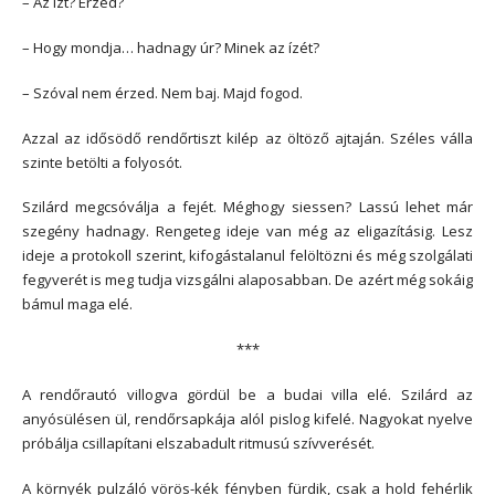
– Az ízt? Érzed?
– Hogy mondja… hadnagy úr? Minek az ízét?
– Szóval nem érzed. Nem baj. Majd fogod.
Azzal az idősödő rendőrtiszt kilép az öltöző ajtaján. Széles válla
szinte betölti a folyosót.
Szilárd megcsóválja a fejét. Méghogy siessen? Lassú lehet már
szegény hadnagy. Rengeteg ideje van még az eligazításig. Lesz
ideje a protokoll szerint, kifogástalanul felöltözni és még szolgálati
fegyverét is meg tudja vizsgálni alaposabban. De azért még sokáig
bámul maga elé.
***
A rendőrautó villogva gördül be a budai villa elé. Szilárd az
anyósülésen ül, rendőrsapkája alól pislog kifelé. Nagyokat nyelve
próbálja csillapítani elszabadult ritmusú szívverését.
A környék pulzáló vörös-kék fényben fürdik, csak a hold fehérlik