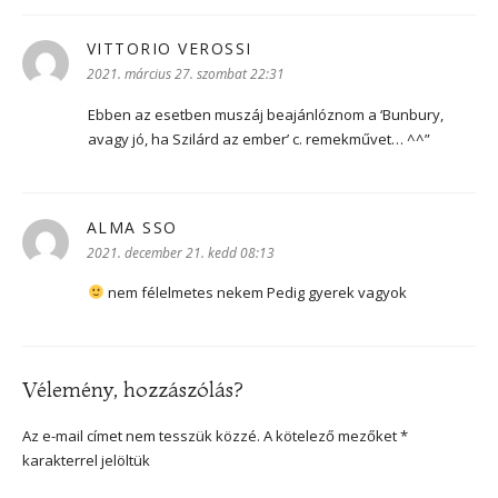
VITTORIO VEROSSI
szerint:
2021. március 27. szombat 22:31
Ebben az esetben muszáj beajánlóznom a ‘Bunbury,
avagy jó, ha Szilárd az ember’ c. remekművet… ^^”
ALMA SSO
szerint:
2021. december 21. kedd 08:13
nem félelmetes nekem Pedig gyerek vagyok
Vélemény, hozzászólás?
Az e-mail címet nem tesszük közzé.
A kötelező mezőket
*
karakterrel jelöltük