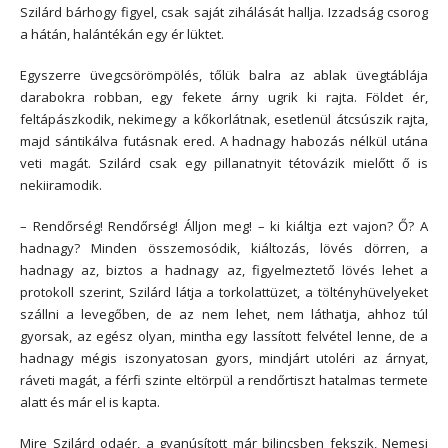
Szilárd bárhogy figyel, csak saját zihálását hallja. Izzadság csorog
a hátán, halántékán egy ér lüktet.
Egyszerre üvegcsörömpölés, tőlük balra az ablak üvegtáblája
darabokra robban, egy fekete árny ugrik ki rajta. Földet ér,
feltápászkodik, nekimegy a kőkorlátnak, esetlenül átcsúszik rajta,
majd sántikálva futásnak ered. A hadnagy habozás nélkül utána
veti magát. Szilárd csak egy pillanatnyit tétovázik mielőtt ő is
nekiiramodik.
– Rendőrség! Rendőrség! Álljon meg! – ki kiáltja ezt vajon? Ő? A
hadnagy? Minden összemosódik, kiáltozás, lövés dörren, a
hadnagy az, biztos a hadnagy az, figyelmeztető lövés lehet a
protokoll szerint, Szilárd látja a torkolattüzet, a töltényhüvelyeket
szállni a levegőben, de az nem lehet, nem láthatja, ahhoz túl
gyorsak, az egész olyan, mintha egy lassított felvétel lenne, de a
hadnagy mégis iszonyatosan gyors, mindjárt utoléri az árnyat,
ráveti magát, a férfi szinte eltörpül a rendőrtiszt hatalmas termete
alatt és már el is kapta.
Mire Szilárd odaér, a gyanúsított már bilincsben fekszik, Nemesi