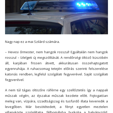
Nagy nap ez a mai Szilárd számára.
– Hevesi őrmester, nem hangzik rosszul! Egyáltalán nem hangzik
rosszul – ízlelgeti új megszólítását. A rendőrségi öltöző küszöbén
áll, karjában frissen átvett, akkurátusan összehajtogatott
egyenruhája. A ruhacsomag tetején előírás szerinti felszerelése
katonás rendben, legfelül szolgálati fegyverével. Saját szolgálati
fegyverével.
A nem túl tágas öltözőre ráférne egy szellőztetés így a nappali
műszak végén, az éjszakai műszak kezdete előtt. Fojtogatóan
meleg van, vízpára, izzadtságszag és tusfürdő illata keveredik a
levegőben. Már besötétedett, a fényt egyetlen meztelen
villanykörte szolgáltatja, félhomályba burkolja a halványzöld,