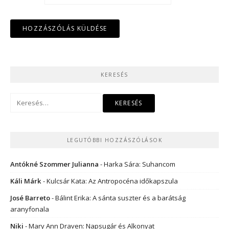
KERESÉS
Keresés:
LEGUTÓBBI HOZZÁSZÓLÁSOK
Antókné Szommer Julianna
-
Harka Sára: Suhancom
Káli Márk
-
Kulcsár Kata: Az Antropocéna időkapszula
José Barreto
-
Bálint Erika: A sánta suszter és a barátság
aranyfonala
Niki
-
Mary Ann Draven: Napsugár és Alkonyat