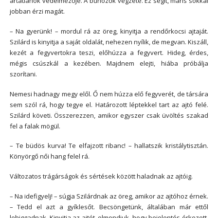
ártatlanok védelmezője. A bűnözők végzete. Ez segít, máris sokkal
jobban érzi magát.
– Na gyerünk! – mordul rá az öreg, kinyitja a rendőrkocsi ajtaját.
Szilárd is kinyitja a saját oldalát, nehezen nyílik, de megvan. Kiszáll,
kezét a fegyvertokra teszi, előhúzza a fegyvert. Hideg, érdes,
mégis csúszkál a kezében. Majdnem elejti, hiába próbálja
szorítani.
Nemesi hadnagy megy elől. Ő nem húzza elő fegyverét, de társára
sem szól rá, hogy tegye el. Határozott léptekkel tart az ajtó felé.
Szilárd követi. Összerezzen, amikor egyszer csak üvöltés szakad
fel a falak mögül.
– Te büdös kurva! Te elfajzott ribanc! – hallatszik kristálytisztán.
Könyörgő női hang felel rá.
Változatos trágárságok és sértések között haladnak az ajtóig.
– Na idefigyelj! – súgja Szilárdnak az öreg, amikor az ajtóhoz érnek.
– Tedd el azt a gyíklesőt. Becsöngetünk, általában már ettől
lehiggadnak. Kinyitja az ajtót, elmondjuk, hogy bejelentés érkezett,