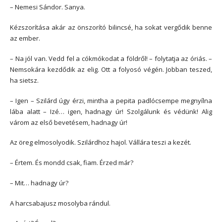
– Nemesi Sándor. Sanya.
Kézszorítása akár az önszorító bilincsé, ha sokat vergődik benne
az ember.
– Na jól van. Vedd fel a cókmókodat a földről! – folytatja az óriás. –
Nemsokára kezdődik az elig. Ott a folyosó végén. Jobban teszed,
ha sietsz.
– Igen – Szilárd úgy érzi, mintha a pepita padlócsempe megnyílna
lába alatt – Izé… igen, hadnagy úr! Szolgálunk és védünk! Alig
várom az első bevetésem, hadnagy úr!
Az öreg elmosolyodik. Szilárdhoz hajol. Vállára teszi a kezét.
– Értem. És mondd csak, fiam. Érzed már?
– Mit… hadnagy úr?
A harcsabajusz mosolyba rándul.