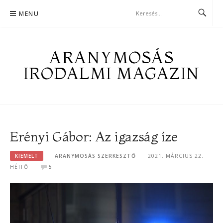
Skip
MENU
to
content
ARANYMOSÁS
IRODALMI MAGAZIN
Erényi Gábor: Az igazság íze
KIEMELT
ARANYMOSÁS SZERKESZTŐ
2021. MÁRCIUS 22.
HÉTFŐ
5