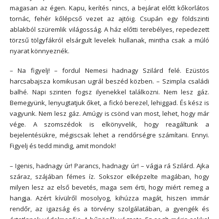
magasan az égen. Kapu, kerítés nincs, a bejárat előtt kőkorlátos
tornác, fehér kőlépcső vezet az ajtóig. Csupán egy földszinti
ablakból szüremlik világosság. A ház előtti terebélyes, repedezett
törzsű tölgyfákról elsárgult levelek hullanak, mintha csak a múló
nyarat könnyeznék.
– Na figyelj! – fordul Nemesi hadnagy Szilárd felé. Ezüstös
harcsabajsza komikusan ugrál beszéd közben. – Szimpla családi
balhé. Napi szinten fogsz ilyenekkel találkozni. Nem lesz gáz.
Bemegyünk, lenyugtatjuk őket, a fickó berezel, lehiggad. És kész is
vagyunk. Nem lesz gáz. Amúgy is csönd van most, lehet, hogy már
vége. A szomszédok is elkönyvelik, hogy reagáltunk a
bejelentésükre, mégiscsak lehet a rendőrségre számítani. Ennyi.
Figyelj és tedd mindig, amit mondok!
– Igenis, hadnagy úr! Parancs, hadnagy úr! – vágja rá Szilárd. Ajka
száraz, szájában fémes íz. Sokszor elképzelte magában, hogy
milyen lesz az első bevetés, maga sem érti, hogy miért remeg a
hangja. Azért kívülről mosolyog, kihúzza magát, hiszen immár
rendőr, az igazság és a törvény szolgálatában, a gyengék és