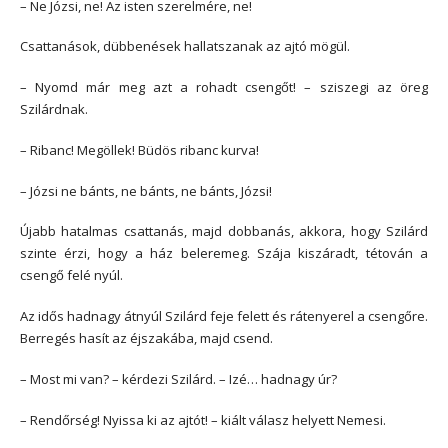
– Ne Józsi, ne! Az isten szerelmére, ne!
Csattanások, dübbenések hallatszanak az ajtó mögül.
– Nyomd már meg azt a rohadt csengőt! – sziszegi az öreg
Szilárdnak.
– Ribanc! Megöllek! Büdös ribanc kurva!
– Józsi ne bánts, ne bánts, ne bánts, Józsi!
Újabb hatalmas csattanás, majd dobbanás, akkora, hogy Szilárd
szinte érzi, hogy a ház beleremeg. Szája kiszáradt, tétován a
csengő felé nyúl.
Az idős hadnagy átnyúl Szilárd feje felett és rátenyerel a csengőre.
Berregés hasít az éjszakába, majd csend.
– Most mi van? – kérdezi Szilárd. – Izé… hadnagy úr?
– Rendőrség! Nyissa ki az ajtót! – kiált válasz helyett Nemesi.