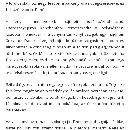
A törött ablakhoz megy, lesöpri a párkányról az üvegcserepeket és
felhúzódzkodik. Benéz.
A fény a mennyezetbe bújtatott spotlámpákból árad.
Cseresznyepiros konyhabútor terpeszkedik a helyiségben,
középen homokszín márványmintás konyhasziget. Egy majdnem
üres Jack Daniels üveg áll rajta, körülötte sárgásbarna tócsa és
alkoholszag. Alkoholszag mindenütt. A földön pedig egy felborult
törtfehér bárszék. Mellette kettő, fekete harisnyába öltöztetett láb
fekszik enyhe terpeszben a cikornyás padlócsempén, fölötte egy
haragoszöld szoknya, illetlen módon felcsúszva a bal combon. A
test felső része és a fej takarásban a konyhasziget mögött.
Szilárd úgy érzi, mintha egy jeges vizű folyóba zuhanna. Teljesen
felhúzza magát az ablakpárkányra, és amilyen óvatosan csak tud,
bemászik az ablakon a törött üvegtáblák között. Egy üvegszilánk
fájdalmas vörös csíkot mar a bokájába, az ér kitartóan lüktet a
halántékán.
Az asszonyhoz rohan, szólongatja. Finoman pofozgatja. Szőke,
fiatal nő, kihúzott szemöldökkel, a plafonra meredő élettelen