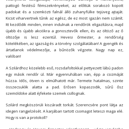
pattogó festésű fémszekrényeket, az előttük sorakozó kopott
padokat és a szemközti falnál álló zuhanyfülke tejüveg ajtaját.
Kicsit viharvertnek tűnik az egész, de ez most igazán nem számít.
Itt kezdődik minden, innen indulnak a rendőrök eligazításra, majd
újabb és újabb akciókra a gonosztevők ellen, és az öltöző az ő
öltözője is lesz ezentúl. Hevesi őrmester, a rendőrség
kötelékében, az igazság és a törvény szolgálatában! A gyengék és
ártatlanok védelmezője, a bűnözők végzete. Nagy nap ez,
valóban!
A Szilárdhoz közelebb eső, rozsdafoltokkal pettyezett lábú padon
egy másik rendőr ül. Már egyenruhában van, épp a csizmáját
húzza. Idős, ötven is elmúlhatott már. Termete hatalmas, szinte
összecsuklik alatta a pad. Erősen kopaszodik, sűrű ősz
szemöldöke alatt éjfekete szemek csillognak.
Szilárd megköszörüli kiszáradt torkát. Szerencsére pont látja az
idegen rangjelzését. A karjában tartott csomagot leteszi maga elé.
Hogy is van a protokoll?