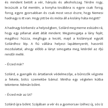
és mindent betölt a vér, hányás és alkoholszag. Térdre rogy,
lecsúszik a fal mentén, a konyha továbbra is egyre csak forog,
forog, egyre gyorsabban és csak most veszi észre, hogy Nemesi
hadnagy is itt van. Hogy jött be és mióta áll a kislány háta mögött?
A hadnagy körbenéz a helyiségben, Szilárd meg merne esküdni rá,
hogy egy pillanat alatt átlát mindent. Megsimogatja a lány fejét,
magához húzza, megfogja a kezét, majd a kislánnyal együtt
Szilárdhoz lép. A fiú vállára helyezi lapáttenyerét, hasonló
mozdulattal, ahogy előbb a lányt simogatta meg, letérdel az ifjú
rendőr mellé.
– Érzed már?
Szilárd, a gyengék és ártatlanok védelmezője, a bűnözők végzete
a fekete, bölcs szemekbe bámul. Mintha egy végtelen kútba
tekintene. Némán bólint.
– Érzed már az ízt?
Szilárd újra bólint. Szájában a vér és a gyomorsav ízéhez új, sós íz