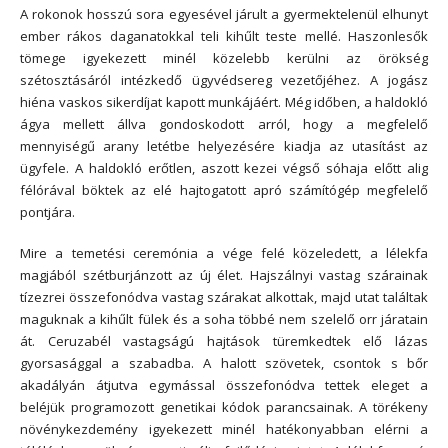
A rokonok hosszú sora egyesével járult a gyermektelenül elhunyt
ember rákos daganatokkal teli kihűlt teste mellé. Haszonlesők
tömege igyekezett minél közelebb kerülni az örökség
szétosztásáról intézkedő ügyvédsereg vezetőjéhez. A jogász
hiéna vaskos sikerdíjat kapott munkájáért. Még időben, a haldokló
ágya mellett állva gondoskodott arról, hogy a megfelelő
mennyiségű arany letétbe helyezésére kiadja az utasítást az
ügyfele. A haldokló erőtlen, aszott kezei végső sóhaja előtt alig
félórával böktek az elé hajtogatott apró számítógép megfelelő
pontjára.
Mire a temetési ceremónia a vége felé közeledett, a lélekfa
magjából szétburjánzott az új élet. Hajszálnyi vastag szárainak
tízezrei összefonódva vastag szárakat alkottak, majd utat találtak
maguknak a kihűlt fülek és a soha többé nem szelelő orr járatain
át. Ceruzabél vastagságú hajtások türemkedtek elő lázas
gyorsasággal a szabadba. A halott szövetek, csontok s bőr
akadályán átjutva egymással összefonódva tettek eleget a
beléjük programozott genetikai kódok parancsainak. A törékeny
növénykezdemény igyekezett minél hatékonyabban elérni a