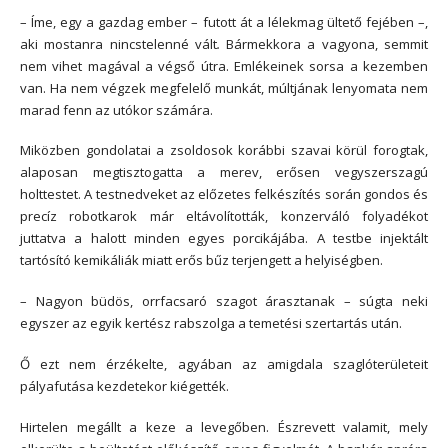
– Íme, egy a gazdag ember – futott át a lélekmag ültető fejében –,
aki mostanra nincstelenné vált
.
Bármekkora a vagyona, semmit
nem vihet magával a végső útra. Emlékeinek sorsa a kezemben
van. Ha nem végzek megfelelő munkát, múltjának lenyomata nem
marad fenn az utókor számára.
Miközben gondolatai a zsoldosok korábbi szavai körül forogtak,
alaposan megtisztogatta a merev, erősen vegyszerszagú
holttestet. A testnedveket az előzetes felkészítés során gondos és
precíz robotkarok már eltávolították, konzerváló folyadékot
juttatva a halott minden egyes porcikájába. A testbe injektált
tartósító kemikáliák miatt erős bűz terjengett a helyiségben.
– Nagyon büdös, orrfacsaró szagot árasztanak – súgta neki
egyszer az egyik kertész rabszolga a temetési szertartás után.
Ő ezt nem érzékelte, agyában az amigdala szaglóterületeit
pályafutása kezdetekor kiégették.
Hirtelen megállt a keze a levegőben. Észrevett valamit, mely