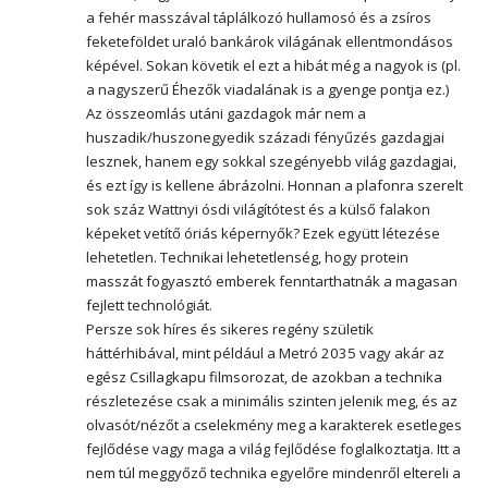
a fehér masszával táplálkozó hullamosó és a zsíros
feketeföldet uraló bankárok világának ellentmondásos
képével. Sokan követik el ezt a hibát még a nagyok is (pl.
a nagyszerű Éhezők viadalának is a gyenge pontja ez.)
Az összeomlás utáni gazdagok már nem a
huszadik/huszonegyedik századi fényűzés gazdagjai
lesznek, hanem egy sokkal szegényebb világ gazdagjai,
és ezt így is kellene ábrázolni. Honnan a plafonra szerelt
sok száz Wattnyi ósdi világítótest és a külső falakon
képeket vetítő óriás képernyők? Ezek együtt létezése
lehetetlen. Technikai lehetetlenség, hogy protein
masszát fogyasztó emberek fenntarthatnák a magasan
fejlett technológiát.
Persze sok híres és sikeres regény születik
háttérhibával, mint például a Metró 2035 vagy akár az
egész Csillagkapu filmsorozat, de azokban a technika
részletezése csak a minimális szinten jelenik meg, és az
olvasót/nézőt a cselekmény meg a karakterek esetleges
fejlődése vagy maga a világ fejlődése foglalkoztatja. Itt a
nem túl meggyőző technika egyelőre mindenről eltereli a