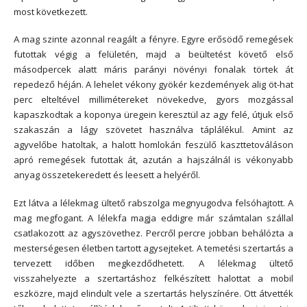
most következett.
A mag szinte azonnal reagált a fényre. Egyre erősödő remegések
futottak végig a felületén, majd a beültetést követő első
másodpercek alatt máris parányi növényi fonalak törtek át
repedező héján. A lehelet vékony gyökér kezdemények alig öt-hat
perc elteltével millimétereket növekedve, gyors mozgással
kapaszkodtak a koponya üregein keresztül az agy felé, útjuk első
szakaszán a lágy szövetet használva táplálékul. Amint az
agyvelőbe hatoltak, a halott homlokán feszülő kaszttetováláson
apró remegések futottak át, azután a hajszálnál is vékonyabb
anyag összetekeredett és leesett a helyéről.
Ezt látva a lélekmag ültető rabszolga megnyugodva felsóhajtott. A
mag megfogant. A lélekfa magja eddigre már számtalan szállal
csatlakozott az agyszövethez. Percről percre jobban behálózta a
mesterségesen életben tartott agysejteket. A temetési szertartás a
tervezett időben megkezdődhetett. A lélekmag ültető
visszahelyezte a szertartáshoz felkészített halottat a mobil
eszközre, majd elindult vele a szertartás helyszínére. Ott átvették