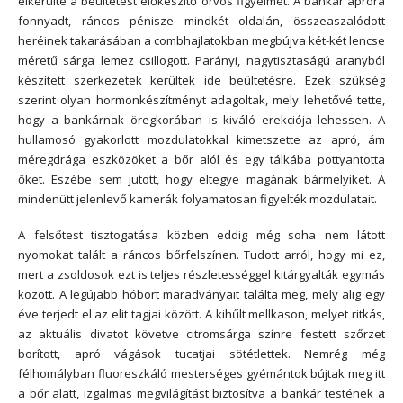
elkerülte a beültetést előkészítő orvos figyelmét. A bankár apróra
fonnyadt, ráncos pénisze mindkét oldalán, összeaszalódott
heréinek takarásában a combhajlatokban megbújva két-két lencse
méretű sárga lemez csillogott. Parányi, nagytisztaságú aranyból
készített szerkezetek kerültek ide beültetésre. Ezek szükség
szerint olyan hormonkészítményt adagoltak, mely lehetővé tette,
hogy a bankárnak öregkorában is kiváló erekciója lehessen. A
hullamosó gyakorlott mozdulatokkal kimetszette az apró, ám
méregdrága eszközöket a bőr alól és egy tálkába pottyantotta
őket. Eszébe sem jutott, hogy eltegye magának bármelyiket. A
mindenütt jelenlevő kamerák folyamatosan figyelték mozdulatait.
A felsőtest tisztogatása közben eddig még soha nem látott
nyomokat talált a ráncos bőrfelszínen. Tudott arról, hogy mi ez,
mert a zsoldosok ezt is teljes részletességgel kitárgyalták egymás
között. A legújabb hóbort maradványait találta meg, mely alig egy
éve terjedt el az elit tagjai között. A kihűlt mellkason, melyet ritkás,
az aktuális divatot követve citromsárga színre festett szőrzet
borított, apró vágások tucatjai sötétlettek. Nemrég még
félhomályban fluoreszkáló mesterséges gyémántok bújtak meg itt
a bőr alatt, izgalmas megvilágítást biztosítva a bankár testének a