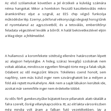
Az első szólamokat követően a Jel érzékeli a külvilág számára
néma hangokat. Mikor a homlokon feszülő kaszttetoválás mikro
áramköréhez eljut a szignál, az EES chip végső funkciója
működésbe lép. Ezernyi, pókfonal vékonyságú idegsejt horog tűnik
el nyomtalanul az agyszövetből, és a tetoválás, emberöltőnyi
feladata végeztével leválik a bőrről. A halál bekövetkeztével eljön
a Mag ideje: a
feltámadásé
.
*
A hullamosó a koromfekete sötétség ellenére határozottan lépett
az alagsori helyiségbe. A hideg, száraz levegőjű szobának nem
voltak ablakai, mindössze egyetlen fémajtó törte meg a falak síkját.
Odabent az idő megszűnt létezni. Tökéletes csend honolt, sem
napfény, sem más külső inger nem szivároghatott be a mélyen a
föld alá rejtett munkahelyre. Akik nem a saját lábukon kerültek ide,
azokat már semmiféle inger nem érdekelte többé.
Az idős férfi gumikesztyűbe bújtatott keze pillanatok alatt rátalált a
falra szerelt, ősrégi villanykapcsolóra. Itt, az
elit
lakta városrészben
még mindig volt áram a falban futó vezetékekben, így a