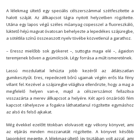
A lélekmag ültető egy speciális célszerszámmal szétfeszítette a
halott száját. Az állkapcsot tágra nyitott helyzetben rögzítette.
Utána egy lapos végű széles műanyag csipesszel a fluoreszkáló,
lüktető héjú magvat óvatosan behelyezte a lepedékes szájüregbe,
a sötétlila színű összeaszott nyelv tövébe közvetlenül a garathoz.
– Eressz mielőbb sok gyökeret –, suttogta maga elé –, ágaidon
teremjenek bőven a gyümölcsök. Légy forrása a múlt ismeretének.
Lassú mozdulattal lehúzta jobb kezéről az átlátszatlan
gumikesztyűt. Eres, repedezett bőrű ujjainak végén erős lila fény
villant fel. Kezével a szájüregbe világítva ellenőrizte, hogy a mag a
megfelelő helyen van-e, majd a célszerszámot fellazítva
visszazárta a merev állkapcsot a helyére. Két apró önzáródó fém
kapcsot ráhelyezve a fogakra láthatatlanul rögzítette egymáshoz
az alsó és felső ajkakat.
Még évekkel ezelőtt titokban elolvasott egy vékony könyvet, ami
az eljárás minden mozzanatát rögzítette. A könyvet később
laponként megette. A lélekmag ültető így tisztában volt azzal, ami