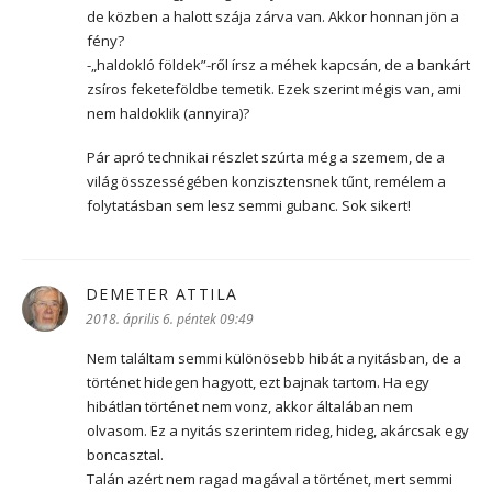
de közben a halott szája zárva van. Akkor honnan jön a
fény?
-„haldokló földek”-ről írsz a méhek kapcsán, de a bankárt
zsíros feketeföldbe temetik. Ezek szerint mégis van, ami
nem haldoklik (annyira)?
Pár apró technikai részlet szúrta még a szemem, de a
világ összességében konzisztensnek tűnt, remélem a
folytatásban sem lesz semmi gubanc. Sok sikert!
DEMETER ATTILA
szerint:
2018. április 6. péntek 09:49
Nem találtam semmi különösebb hibát a nyitásban, de a
történet hidegen hagyott, ezt bajnak tartom. Ha egy
hibátlan történet nem vonz, akkor általában nem
olvasom. Ez a nyitás szerintem rideg, hideg, akárcsak egy
boncasztal.
Talán azért nem ragad magával a történet, mert semmi