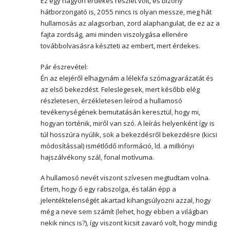
Ez egy nagyon érdekes részlet volt, és bizony
hátborzongató is, 2055 nincs is olyan messze, meg hát
hullamosás az alagsorban, zord alaphangulat, de ez az a
fajta zordság, ami minden viszolygása ellenére
továbbolvasásra készteti az embert, mert érdekes.
Pár észrevétel:
Én az elejéről elhagynám a lélekfa szómagyarázatát és
az első bekezdést. Feleslegesek, mert később elég
részletesen, érzékletesen leírod a hullamosó
tevékenységének bemutatásán keresztül, hogy mi,
hogyan történik, miről van szó. A leírás helyenként így is
túl hosszúra nyúlik, sok a bekezdésről bekezdésre (kicsi
módosítással) ismétlődő információ, ld. a milliónyi
hajszálvékony szál, fonal motívuma.
A hullamosó nevét viszont szívesen megtudtam volna.
Értem, hogy ő egy rabszolga, és talán épp a
jelentéktelenségét akartad kihangsúlyozni azzal, hogy
még a neve sem számít (lehet, hogy ebben a világban
nekik nincs is?), így viszont kicsit zavaró volt, hogy mindig