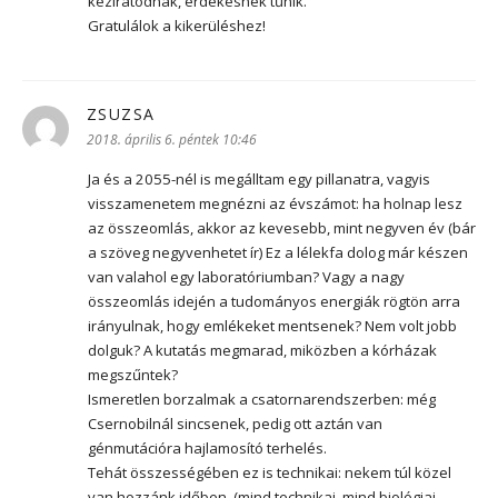
kéziratodnak, érdekesnek tűnik.
Gratulálok a kikerüléshez!
ZSUZSA
szerint:
2018. április 6. péntek 10:46
Ja és a 2055-nél is megálltam egy pillanatra, vagyis
visszamenetem megnézni az évszámot: ha holnap lesz
az összeomlás, akkor az kevesebb, mint negyven év (bár
a szöveg negyvenhetet ír) Ez a lélekfa dolog már készen
van valahol egy laboratóriumban? Vagy a nagy
összeomlás idején a tudományos energiák rögtön arra
irányulnak, hogy emlékeket mentsenek? Nem volt jobb
dolguk? A kutatás megmarad, miközben a kórházak
megszűntek?
Ismeretlen borzalmak a csatornarendszerben: még
Csernobilnál sincsenek, pedig ott aztán van
génmutációra hajlamosító terhelés.
Tehát összességében ez is technikai: nekem túl közel
van hozzánk időben. (mind technikai, mind biológiai