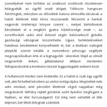
személyével nem törődve az unatkozó zsoldosok részletesen
kitárgyalták az ügyfél viselt dolgait. Többször hangosan
felröhögtek, miközben az idősebbik katona elmesélte társának a
halott életének több kínos mozzanatát. Miszerint a bankár
vagyonát önéletrajzi könyve szerint –, melyet bértollnokok
készítettek el a megbízó gyatra íráskészsége miatt –, az
ezredforduló utáni első évtized végén bekövetkező globális
gazdasági válságnak köszönhette. Ügyes befektetésekkel
hatalmas bevételeket könyvelhetett el, bár a titokban suttogott
pletykák szerint inkább a nemzetközi pénzügyi segélyek
megcsapolásában érte el a legnagyobb sikereket. Majd az elmúlt
negyvenhét évben, gátlástalanul átlépve mindenkin
felkapaszkodott a kontinens tízezer leggazdagabb embere közé.
A hullamosót mindez nem érdekelte. Ez a halott is csak egy ügyfél
volt, akit fel kellett készíteni az utolsó evilági útjára. Meg kellett neki
adni mindazt, amit pénzéért életének végső napjaiban még
megvásárolt. Néhány rejtett gondolat azért ilyenkor megfogant a
fejében, az élet furcsaságairól. Ezt még nem vehették el tőle
teljesen, bár tiltott dolognak számított.