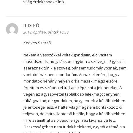
világ érdekesnek tűnik.
ILDIKÓ
szerint:
2018. április 6. péntek 10:38
Kedves Szerző!
Nekem a vesszőkkel voltak gondjaim, elolvastam
másodszor is, hogy lássam egyben a szöveget. Egy kicsit
száraznak tűnik a szöveg, bár sem tudományosnak, sem
vontatottnak nem mondanám. Annak ellenére, hogy a
mondatok néhány helyen cirkalmasak, mégis elsőre
értettem és szépen el tudtam képzelni a jeleneteket. A
végén az agyszövettel táplálkozó lélekmagot enyhén
túltárgyaltad, de gondolom, hogy ennek a későbbiekben
jelentősége lesz. A háttérvilág még nem bontakozott ki
teljesen, de már villantottál belőle, hogy a későbbiekben
mire számíthat az olvasó, engem ez kíváncsivá tett.
Összességében nem tudok belekötni, egyedi a témája a