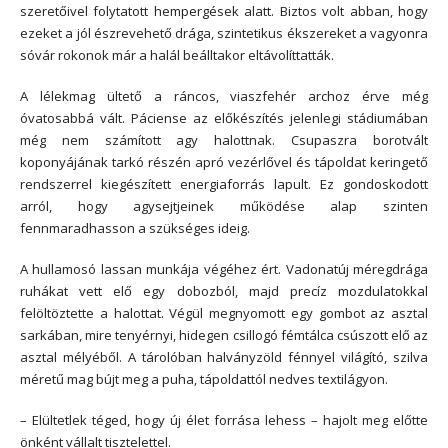
szeretőivel folytatott hempergések alatt. Biztos volt abban, hogy
ezeket a jól észrevehető drága, szintetikus ékszereket a vagyonra
sóvár rokonok már a halál beálltakor eltávolíttatták.
A lélekmag ültető a ráncos, viaszfehér archoz érve még
óvatosabbá vált. Páciense az előkészítés jelenlegi stádiumában
még nem számított agy halottnak. Csupaszra borotvált
koponyájának tarkó részén apró vezérlővel és tápoldat keringető
rendszerrel kiegészített energiaforrás lapult. Ez gondoskodott
arról, hogy agysejtjeinek működése alap szinten
fennmaradhasson a szükséges ideig.
A hullamosó lassan munkája végéhez ért. Vadonatúj méregdrága
ruhákat vett elő egy dobozból, majd precíz mozdulatokkal
felöltöztette a halottat. Végül megnyomott egy gombot az asztal
sarkában, mire tenyérnyi, hidegen csillogó fémtálca csúszott elő az
asztal mélyéből. A tárolóban halványzöld fénnyel világító, szilva
méretű mag bújt meg a puha, tápoldattól nedves textilágyon.
– Elültetlek téged, hogy új élet forrása lehess – hajolt meg előtte
önként vállalt tisztelettel.