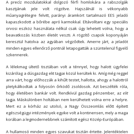
A precíz mozdulatokkal dolgozó férfi homlokára a rabszolgák
kasztjának jele volt rögzítve. Hajszálnál is vékonyabb
műanyagrétegre felvitt, parányi áramkört tartalmazó EES jeladó
kapaszkodott a bőrébe apró karmokkal. Eltávolítani egy speciális
orvosi eszköz használata nélkül csak úgy lehetett volna, hogy a
beavatkozás közben életét veszti. A rögzítő csapok koponyáján
keresztül hatolva az agyában végződtek. Amerre járt, a jeladót
minden egyes ellenőrző pontnál letapogatták a szüntelenül figyelő
szkennerek.
A lélekmag ültető tisztában volt a ténnyel, hogy halott ügyfelei
kizárólag a dúsgazdag elit tagjai közül kerültek ki. Amíg még reggel
arra várt, hogy előhozzák a kihűlt testet, hallotta, ahogy a halottról
pletykálkodtak a folyosón őrködő zsoldosok. Azt beszélték róla,
hogy életében bankár volt. Rendkívül gazdag pénzember, az
elit
tagja. Máskülönben holtában nem kerülhetett volna erre a helyre.
Mert ez a kórház az utolsó, a Nagy Összeomlás előtt épített
egészségügyi intézmények egyike volt a kontinensen, mely a maga
korában a legmodernebbnek számított egész Közép-Európában.
A hullamosó minden egyes szavukat tisztán értette. Jelentéktelen