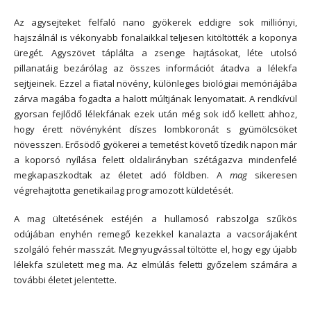
Az agysejteket felfaló nano gyökerek eddigre sok milliónyi,
hajszálnál is vékonyabb fonalaikkal teljesen kitöltötték a koponya
üregét. Agyszövet táplálta a zsenge hajtásokat, léte utolsó
pillanatáig bezárólag az összes információt átadva a lélekfa
sejtjeinek. Ezzel a fiatal növény, különleges biológiai memóriájába
zárva magába fogadta a halott múltjának lenyomatait. A rendkívül
gyorsan fejlődő lélekfának ezek után még sok idő kellett ahhoz,
hogy érett növényként díszes lombkoronát s gyümölcsöket
növesszen. Erősödő gyökerei a temetést követő tízedik napon már
a koporsó nyílása felett oldalirányban szétágazva mindenfelé
megkapaszkodtak az életet adó földben. A
mag
sikeresen
végrehajtotta genetikailag programozott küldetését.
A mag ültetésének estéjén a hullamosó rabszolga szűkös
odújában enyhén remegő kezekkel kanalazta a vacsorájaként
szolgáló fehér masszát. Megnyugvással töltötte el, hogy egy újabb
lélekfa született meg ma. Az elmúlás feletti győzelem számára a
további életet jelentette.
*