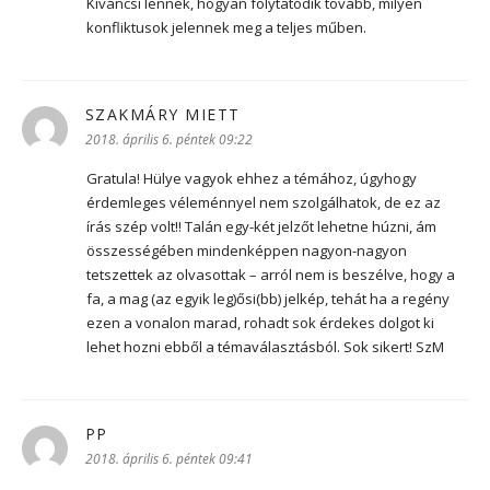
Kíváncsi lennék, hogyan folytatódik tovább, milyen
konfliktusok jelennek meg a teljes műben.
SZAKMÁRY MIETT
szerint:
2018. április 6. péntek 09:22
Gratula! Hülye vagyok ehhez a témához, úgyhogy
érdemleges véleménnyel nem szolgálhatok, de ez az
írás szép volt!! Talán egy-két jelzőt lehetne húzni, ám
összességében mindenképpen nagyon-nagyon
tetszettek az olvasottak – arról nem is beszélve, hogy a
fa, a mag (az egyik leg)ősi(bb) jelkép, tehát ha a regény
ezen a vonalon marad, rohadt sok érdekes dolgot ki
lehet hozni ebből a témaválasztásból. Sok sikert! SzM
PP
szerint:
2018. április 6. péntek 09:41