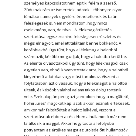
személyes kapcsolatot nem épít ki felém a szerző.
Zúdulnak rám az ismeretek, adatok – többnyire olyan
témában, amelyek egyelőre érthetetlenek és talán
feleslegesek is. Nem mondhatom, hogy nincs
cselekmény, van, de távoli. A lélekmag átültetés
szertartása egyszersmind feleslegesen részletes és
mégis elnagyolt, emellett találtam benne bökkenőt. A
korábbiakból úgy tűnt, hogy a lélekmag a halottból
származik, később megtudjuk, hogy a halottba kerül be.
Az eleinte olvasottakból úgy tűnt, hogy lélekmagból csak
egyetlen van, ebből következtetek arra, hogy a halottból
kinyerhető adatokat vagy mást tartalmaz. Viszont a
folytatásban azt olvassuk, hogy a lélekmagot a halottba
ültetik, és később valahol valami titkos dolog történik
vele. Ezek alapján pedig azt gondolom, hogy a magültető,
holmi „üres” magokat kap, azok akkor lesznek értékesek,
amikor már feltöltődtek a halott lelkével, viszont a
szertartásnak ebben a részében a hullamosó már nem
találkozik a maggal. Akkor hogy tudta a lefolyóba
pottyantani az értékes magot az utolsóelőtti hullamosó?