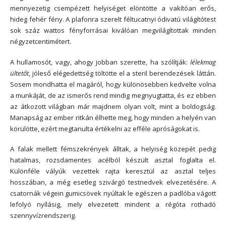
mennyezetig csempézett helyiséget elöntötte a vakítóan erős,
hideg fehér fény. A plafonra szerelt féltucatnyi ódivatú világítótest
sok száz wattos fényforrásai kiválóan megvilágítottak minden
négyzetcentimétert.
A hullamosót, vagy, ahogy jobban szerette, ha szólítják:
lélekmag
ültetőt
, jóleső elégedettség töltötte el a steril berendezések láttán.
Sosem mondhatta el magáról, hogy különösebben kedvelte volna
a munkáját, de az ismerős rend mindig megnyugtatta, és ez ebben
az átkozott világban már majdnem olyan volt, mint a boldogság.
Manapság az ember ritkán élhette meg, hogy minden a helyén van
körülötte, ezért megtanulta értékelni az efféle apróságokat is.
A falak mellett fémszekrények álltak, a helyiség közepét pedig
hatalmas, rozsdamentes acélból készült asztal foglalta el.
Különféle vályúk vezettek rajta keresztül az asztal teljes
hosszában, a még esetleg szivárgó testnedvek elvezetésére. A
csatornák végein gumicsövek nyúltak le egészen a padlóba vágott
lefolyó nyílásig, mely elvezetett mindent a régóta rothadó
szennyvízrendszerig.