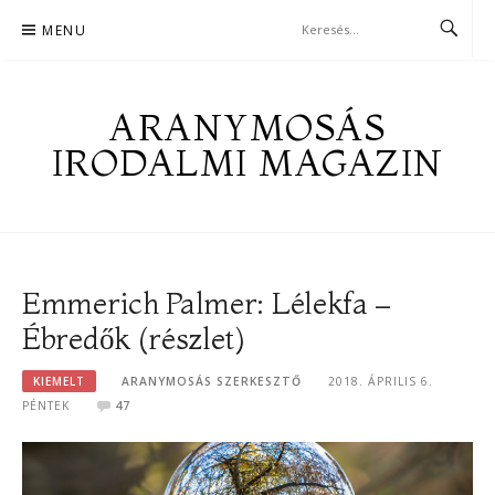
Skip
MENU
to
content
ARANYMOSÁS
IRODALMI MAGAZIN
Emmerich Palmer: Lélekfa –
Ébredők (részlet)
KIEMELT
ARANYMOSÁS SZERKESZTŐ
2018. ÁPRILIS 6.
PÉNTEK
47