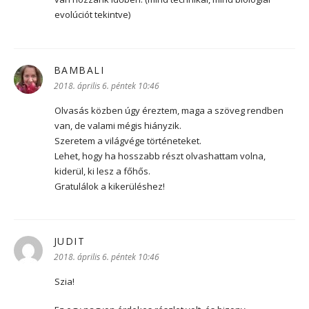
evolúciót tekintve)
BAMBALI
szerint:
2018. április 6. péntek 10:46
Olvasás közben úgy éreztem, maga a szöveg rendben
van, de valami mégis hiányzik.
Szeretem a világvége történeteket.
Lehet, hogy ha hosszabb részt olvashattam volna,
kiderül, ki lesz a főhős.
Gratulálok a kikerüléshez!
JUDIT
szerint:
2018. április 6. péntek 10:46
Szia!