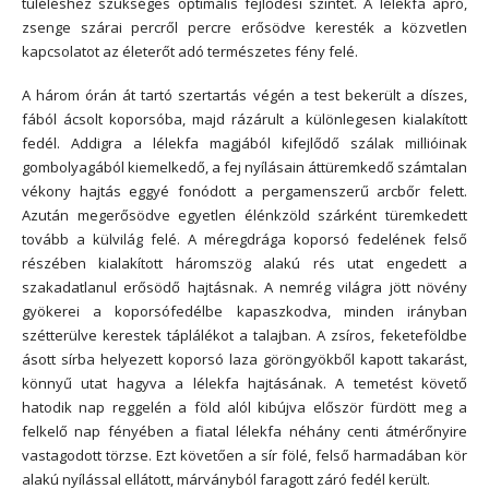
túléléshez szükséges optimális fejlődési szintet. A lélekfa apró,
zsenge szárai percről percre erősödve keresték a közvetlen
kapcsolatot az életerőt adó természetes fény felé.
A három órán át tartó szertartás végén a test bekerült a díszes,
fából ácsolt koporsóba, majd rázárult a különlegesen kialakított
fedél. Addigra a lélekfa magjából kifejlődő szálak millióinak
gombolyagából kiemelkedő, a fej nyílásain áttüremkedő számtalan
vékony hajtás eggyé fonódott a pergamenszerű arcbőr felett.
Azután megerősödve egyetlen élénkzöld szárként türemkedett
tovább a külvilág felé. A méregdrága koporsó fedelének felső
részében kialakított háromszög alakú rés utat engedett a
szakadatlanul erősödő hajtásnak. A nemrég világra jött növény
gyökerei a koporsófedélbe kapaszkodva, minden irányban
szétterülve kerestek táplálékot a talajban. A zsíros, feketeföldbe
ásott sírba helyezett koporsó laza göröngyökből kapott takarást,
könnyű utat hagyva a lélekfa hajtásának. A temetést követő
hatodik nap reggelén a föld alól kibújva először fürdött meg a
felkelő nap fényében a fiatal lélekfa néhány centi átmérőnyire
vastagodott törzse. Ezt követően a sír fölé, felső harmadában kör
alakú nyílással ellátott, márványból faragott záró fedél került.