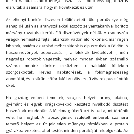
tőle a halottat szállító lebegő asztalt. A tiltott könyv lapjai azt is
elárulták a számára, hogy mi következik ez után.
Az elhunyt bankár díszesen felöltöztetett földi porhüvelye még
aznap délután az aranyszálakkal átszőtt selyemtakaróval borított
márvány ravatalra került. Élő dísznövények nélkül. A csodaszép
virágok nemesített fajtái, akárcsak vadon élő rokonaik, már régen
kihaltak, amióta az utolsó méhcsaládok is elpusztultak a Földön. A
haszonnövények beporzását –, a lélekfák kivételével –, méh
nagyságú robotok végezték, melyek minden évben százmillió
számra mentek tönkre miközben a haldokló földeken
szorgoskodtak. Heves napkitörések, a földmágnesesség
anomáliái, és a sűrűn előforduló brutális erejű viharok pusztították
őket.
Ha gazdag embert temettek, virágok helyett arany, platina,
gyémánt és egyéb drágakövekből készített hivalkodó díszítést
használtak mindenütt. A lélekmag ültető azt is tudta, mi történik
vele, ha meghal. A rabszolgának született emberek számára
temető helyett az út jelöletlen műanyag tárolókban a protein
gyárakba vezetett, ahol testük minden porcikáját feldolgozták. Az