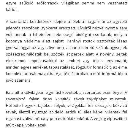
egyre szűkülő erőforrások világában semmi nem veszhetett
kárba.
A szertartás kezdetének idejére a lélekfa magja már az agyvelő
jelentős részében gyökeret eresztett. Kívülről nézve nyoma sem
volt annak a hihetetlen sebességű biológiai csodának, mely a
koponya védelme alatt zajlott. Parányi rostok osztódtak lázas
gyorsasággal az agyszövetben, a nano méretű szálak agysejtek
százezreit hálózták be, szőtték át percek alatt. A növényi sejtek
elektromos impulzusaikkal az emberi agy teljes lenyomatát,
minden egyes emlékét, tapasztalását, rögzült információit, az elme
komplex tudását magukba égették. Eltároltak a múlt információit a
jövő számára.
Ez alatt a külvilágban egymást követték a szertartás eseményei. A
ravatalozó falain óriás kivetítők távoli tájképeket mutattak.
Hófödte hegyek, tajtékos folyók, virágokkal teli síkságok, kékvizű
tavak, élettől nyüzsgő zöldellő erdők tű éles képei villantak fel
egymást váltva néhány perces időközönként. A végleg elpusztított
múlt képei voltak ezek.