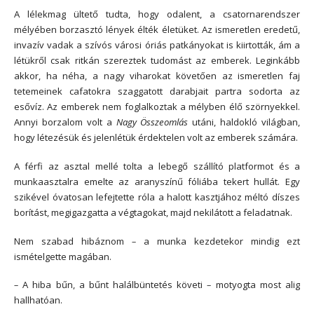
A lélekmag ültető tudta, hogy odalent, a csatornarendszer
mélyében borzasztó lények élték életüket. Az ismeretlen eredetű,
invazív vadak a szívós városi óriás patkányokat is kiirtották, ám a
létükről csak ritkán szereztek tudomást az emberek. Leginkább
akkor, ha néha, a nagy viharokat követően az ismeretlen faj
tetemeinek cafatokra szaggatott darabjait partra sodorta az
esővíz. Az emberek nem foglalkoztak a mélyben élő szörnyekkel.
Annyi borzalom volt a
Nagy Összeomlás
utáni, haldokló világban,
hogy létezésük és jelenlétük érdektelen volt az emberek számára.
A férfi az asztal mellé tolta a lebegő szállító platformot és a
munkaasztalra emelte az aranyszínű fóliába tekert hullát. Egy
szikével óvatosan lefejtette róla a halott kasztjához méltó díszes
borítást, megigazgatta a végtagokat, majd nekilátott a feladatnak.
Nem szabad hibáznom
–
a munka kezdetekor mindig ezt
ismételgette magában.
–
A hiba bűn, a bűnt halálbüntetés követi
–
motyogta most alig
hallhatóan.