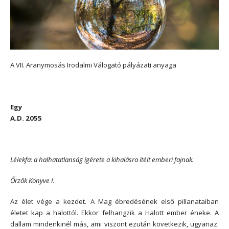
A VII. Aranymosás Irodalmi Válogató pályázati anyaga
*
Egy
A.D. 2055
*
Lélekfa: a halhatatlanság ígérete a kihalásra ítélt emberi fajnak.
Őrzők Könyve I.
Az élet vége a kezdet. A Mag ébredésének első pillanataiban
életet kap a halottól. Ekkor felhangzik a Halott ember éneke. A
dallam mindenkinél más, ami viszont ezután következik, ugyanaz.