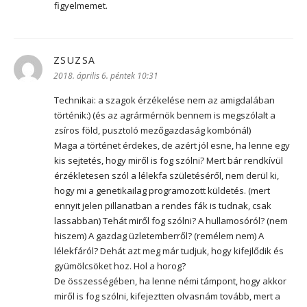
figyelmemet.
ZSUZSA
szerint:
2018. április 6. péntek 10:31
Technikai: a szagok érzékelése nem az amigdalában
történik:) (és az agrármérnök bennem is megszólalt a
zsíros föld, pusztoló mezőgazdaság kombónál)
Maga a történet érdekes, de azért jól esne, ha lenne egy
kis sejtetés, hogy miről is fog szólni? Mert bár rendkívül
érzékletesen szól a lélekfa születéséről, nem derül ki,
hogy mi a genetikailag programozott küldetés. (mert
ennyit jelen pillanatban a rendes fák is tudnak, csak
lassabban) Tehát miről fog szólni? A hullamosóról? (nem
hiszem) A gazdag üzletemberről? (remélem nem) A
lélekfáról? Dehát azt meg már tudjuk, hogy kifejlődik és
gyümölcsöket hoz. Hol a horog?
De összességében, ha lenne némi támpont, hogy akkor
miről is fog szólni, kifejeztten olvasnám tovább, mert a