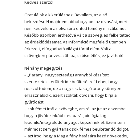
Kedves szerző!
Gratulálok a kikerüléshez. Bevallom, az első
bekezdésnél majdnem abbahagytam az olvasást, mert
nem kedvelem az olvasóra öntött tömény misztikumot.
Később azonban érthetővé vált a szöveg, és felkeltetted
az érdeklődésemet. Az információ megfelelő ütemben
érkezett, elfogadható világot tártál elém. Volt a
szövegben pár vesszőhiba, szóismétlés, ez javítható.
Néhány megjegyzés:
– „Parányi, nagytisztaságú aranyból készített
szerkezetek kerültek ide beültetésre” Lehet, hogy
rosszul tudom, de a nagy tisztaságú arany könnyen
elhasználódik, ezért szokták ötvözni, hogy bírja a
gyűrődést.
– sok fémet írtál a szövegbe, amiről az jut az eszembe,
hogy a jövőbe inkább testbarát, biológiailag
lebomló/integrálódó anyagot képzelnék el. Szerintem
már most sem gyártanak sok fémes beültetendő dolgot.
– azt írod, hogy a Mag a fény hatására kezd növekedni,