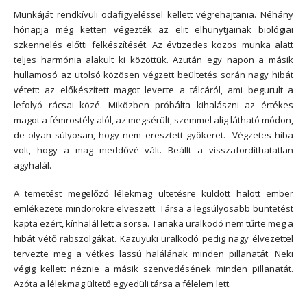
Munkáját rendkívüli odafigyeléssel kellett végrehajtania. Néhány
hónapja még ketten végezték az elit elhunytjainak biológiai
szkennelés előtti felkészítését. Az évtizedes közös munka alatt
teljes harmónia alakult ki közöttük. Azután egy napon a másik
hullamosó az utolsó közösen végzett beültetés során nagy hibát
vétett: az előkészített magot leverte a tálcáról, ami begurult a
lefolyó rácsai közé. Miközben próbálta kihalászni az értékes
magot a fémrostély alól, az megsérült, szemmel alig látható módon,
de olyan súlyosan, hogy nem eresztett gyökeret. Végzetes hiba
volt, hogy a mag meddővé vált. Beállt a visszafordíthatatlan
agyhalál.
A temetést megelőző lélekmag ültetésre küldött halott ember
emlékezete mindörökre elveszett. Társa a legsúlyosabb büntetést
kapta ezért, kínhalál lett a sorsa. Tanaka uralkodó nem tűrte meg a
hibát vétő rabszolgákat. Kazuyuki uralkodó pedig nagy élvezettel
tervezte meg a vétkes lassú halálának minden pillanatát. Neki
végig kellett néznie a másik szenvedésének minden pillanatát.
Azóta a lélekmag ültető egyedüli társa a félelem lett.