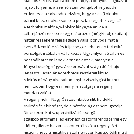
Másodszori olvasásra kiderül, hogy a bonyolult logikával
rajzolt folyamat a szerző szempontjából helyes, de
érdemes-e az olvasótól elvárni, hogy az első oldalon
bármit kétszer olvasson el a puszta megértés végett?
A technikai malőr egyébként lényegtelen, de a
túlburjánzó részletességgel ábrázolt (még kidolgozatlan)
háttér részeként feleslegesen vállal bonyodalmat a
szerző. Nem létező és teljességgel lehetetlen technikát
boncolgatni céltalan vállalkozás. Ugyanilyen céltalan és
használhatatlan lapok lennének azok, amelyen a
fénysebesség négyszázszorosával száguldó űrhajó
lengéscsillapítójának technikai részleteit látjuk.
A leírás néhány olvasóban enyhe viszolygást kelthet,
nem tudom, hogy ez mennyire szolgálja a regény
mondanivalóját.
A regény holmi Nagy Összeomlást említ, haldokló
civilizációt, éhínséget, de a háttérvilág ezt nem igazolja.
Nincs technikai szupercivilizáció lebegő
szállítóplatformmal és elrohadt csatornarendszerrel egy
időben, illetve ha van, akkor erről szól a regény. Azt
hiszem, hogy a misztikus szál nehezen kapcsolódik majd