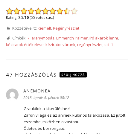
Rating: 8.5/
10
(55 votes cast)
Közzétéve itt:
Kiemelt
,
Regényrészlet
Címkék:
7. aranymosás
,
Emmerich Palmer
,
író akarok lenni
,
kéziratok értékelése
,
kéziratot várunk
,
regényrészlet
,
sci-fi
47 HOZZÁSZÓLÁS
SZÓLJ HOZZÁ
ANEMONEA
szerint:
2018. április 6. péntek 08:12
Graulálok a kikerüléshez!
Zafón világa és az animék különös találkozása. Ez jutott
eszembe, miközben olvastam.
Ötletes és borzongató.