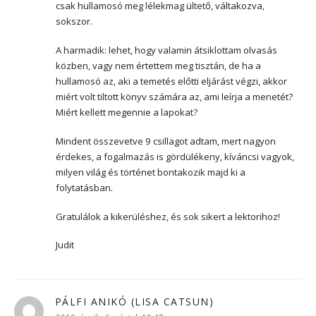
csak hullamosó meg lélekmag ültető, váltakozva,
sokszor.
A harmadik: lehet, hogy valamin átsiklottam olvasás
közben, vagy nem értettem meg tisztán, de ha a
hullamosó az, aki a temetés előtti eljárást végzi, akkor
miért volt tiltott könyv számára az, ami leírja a menetét?
Miért kellett megennie a lapokat?
Mindent összevetve 9 csillagot adtam, mert nagyon
érdekes, a fogalmazás is gördülékeny, kíváncsi vagyok,
milyen világ és történet bontakozik majd ki a
folytatásban.
Gratulálok a kikerüléshez, és sok sikert a lektorihoz!
Judit
PÁLFI ANIKÓ (LISA CATSUN)
szerint: