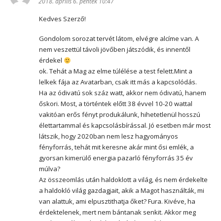
2018. április 6. péntek 10:47
Kedves Szerző!
Gondolom sorozat tervét látom, elvégre alcíme van. A
nem veszettül távoli jövőben játszódik, és innentől
érdekel
ok. Tehát a Mag az elme túlélése a test felett.Mint a
lelkek fája az Avatarban, csak itt más a kapcsolódás.
Ha az ódivatú sok száz watt, akkor nem ódivatú, hanem
őskori. Most, a történtek előtt 38 évvel 10-20 wattal
vakitóan erős fényt produkálunk, hihetetlenül hosszú
élettartammal és kapcsolásbírással. Jó esetben már most
látszik, hogy 2020ban nem lesz hagyományos
fényforrás, tehát mit keresne akár mint ősi emlék, a
gyorsan kimerülő energia pazarló fényforrás 35 év
múlva?
Az összeomlás után haldoklott a világ, és nem érdekelte
a haldokló világ gazdagjait, akik a Magot használták, mi
van alattuk, ami elpusztithatja őket? Fura. Kivéve, ha
érdektelenek, mert nem bántanak senkit. Akkor meg