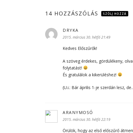
14 HOZZÁSZÓLÁS
SZÓLJ HOZZÁ
DRYKA
szerint:
2015. március 30. hétfő 21:49
Kedves Előszűrők!
A szöveg érdekes, gördülékeny, olva
folytatást!
És gratulálok a kikerüléshez!
(U.i.: Bár április 1-je szerdán lesz, d
ARANYMOSÓ
szerint:
2015. március 30. hétfő 22:19
Örülök, hogy az első előszűrő átme