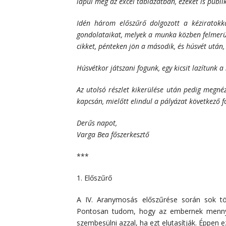
lapul még az excel táblázatban, ezeket is publik
Idén három előszűrő dolgozott a kéziratokka
gondolataikat, melyek a munka közben felmerült
cikket, pénteken jön a második, és húsvét után
Húsvétkor játszani fogunk, egy kicsit lazítunk 
Az utolsó részlet kikerülése után pedig megnézzü
kapcsán, mielőtt elindul a pályázat következő f
Derűs napot,
Varga Bea főszerkesztő
***
1. Előszűrő
A IV. Aranymosás előszűrése során sok tör
Pontosan tudom, hogy az embernek mennyit
szembesülni azzal, ha ezt elutasítják. Éppen 