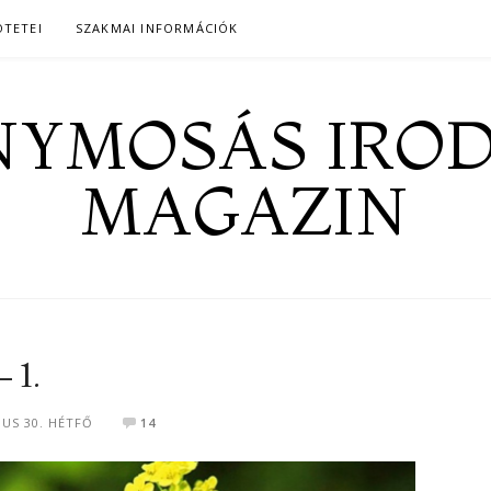
ÖTETEI
SZAKMAI INFORMÁCIÓK
YMOSÁS IRO
MAGAZIN
 1.
IUS 30. HÉTFŐ
14