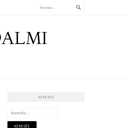
DALMI
KERESÉS
Keresés: