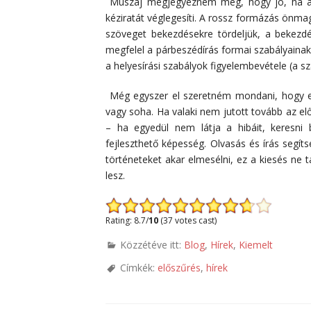
Muszáj megjegyeznem még, hogy jó, ha a s
kéziratát véglegesíti. A rossz formázás önma
szöveget bekezdésekre tördeljük, a bekezd
megfelel a párbeszédírás formai szabályaina
a helyesírási szabályok figyelembevétele (a sza
Még egyszer el szeretném mondani, hogy eg
vagy soha. Ha valaki nem jutott tovább az e
– ha egyedül nem látja a hibáit, keresni 
fejleszthető képesség. Olvasás és írás segíts
történeteket akar elmesélni, ez a kiesés ne ta
lesz.
Rating: 8.7/
10
(37 votes cast)
Közzétéve itt:
Blog
,
Hírek
,
Kiemelt
Címkék:
előszűrés
,
hírek