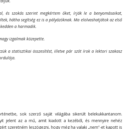
áljuk.
l, és szokás szerint megkértem őket, írják le a benyomásaikat,
ek, hátha segítség ez is a pályázóknak. Ma elolvashatjátok az első
, kedden a harmadik.
a nagy izgalmak közepette.
k a statisztikai összesítést, illetve pár szót írok a lektori szakasz
ordulója.
ténetbe, sok szerző saját világába sikerült belekukkantanom.
 jelent az a mű, amit kiadott a kezéből, és mennyire nehéz
ezért szeretném leszögezni, hogy még ha valaki „nem”-et kapott is