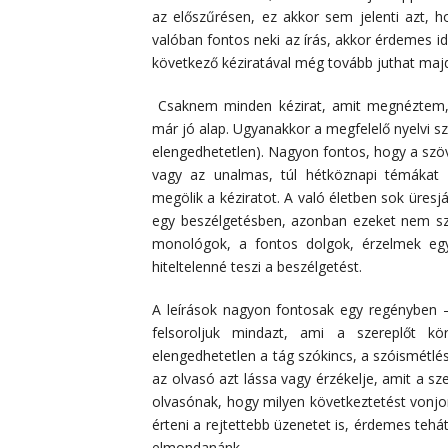
az előszűrésen, ez akkor sem jelenti azt, ho
valóban fontos neki az írás, akkor érdemes id
következő kéziratával még tovább juthat maj
Csaknem minden kézirat, amit megnéztem, 
már jó alap. Ugyanakkor a megfelelő nyelvi sz
elengedhetetlen). Nagyon fontos, hogy a szö
vagy az unalmas, túl hétköznapi témákat 
megölik a kéziratot. A való életben sok üres
egy beszélgetésben, azonban ezeket nem sz
monológok, a fontos dolgok, érzelmek egyé
hiteltelenné teszi a beszélgetést.
A leírások nagyon fontosak egy regényben 
felsoroljuk mindazt, ami a szereplőt kö
elengedhetetlen a tág szókincs, a szóismétlé
az olvasó azt lássa vagy érzékelje, amit a s
olvasónak, hogy milyen következtetést vonjon 
érteni a rejtettebb üzenetet is, érdemes tehát
elmondanánk.