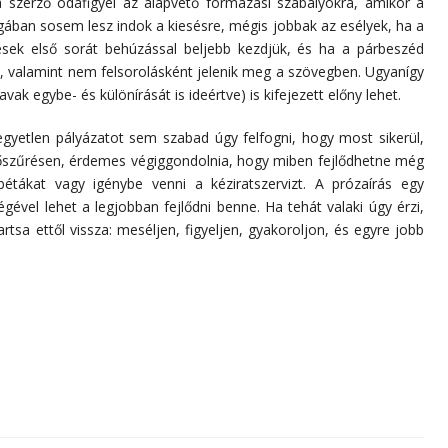
zerző odafigyel az alapvető formázási szabályokra, amikor a
gában sosem lesz indok a kiesésre, mégis jobbak az esélyek, ha a
ések első sorát behúzással beljebb kezdjük, és ha a párbeszéd
k, valamint nem felsorolásként jelenik meg a szövegben. Ugyanígy
vak egybe- és különírását is ideértve) is kifejezett előny lehet.
yetlen pályázatot sem szabad úgy felfogni, hogy most sikerül,
lőszűrésen, érdemes végiggondolnia, hogy miben fejlődhetne még
bétákat vagy igénybe venni a kéziratszervizt. A prózaírás egy
égével lehet a legjobban fejlődni benne. Ha tehát valaki úgy érzi,
rtsa ettől vissza: meséljen, figyeljen, gyakoroljon, és egyre jobb