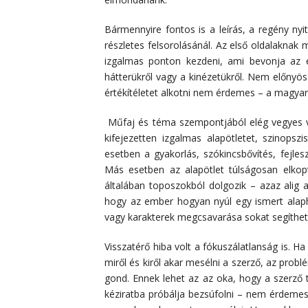
Bármennyire fontos is a leírás, a regény ny
részletes felsorolásánál. Az első oldalaknak 
izgalmas ponton kezdeni, ami bevonja az e
hátterükről vagy a kinézetükről. Nem előnyö
értékítéletet alkotni nem érdemes – a magyará
Műfaj és téma szempontjából elég vegyes vol
kifejezetten izgalmas alapötletet, szinopsz
esetben a gyakorlás, szókincsbővítés, fejles
Más esetben az alapötlet túlságosan elkopt
általában toposzokból dolgozik – azaz alig 
hogy az ember hogyan nyúl egy ismert alaph
vagy karakterek megcsavarása sokat segíthet
Visszatérő hiba volt a fókuszálatlanság is. Ha
miről és kiről akar mesélni a szerző, az pro
gond. Ennek lehet az az oka, hogy a szerző 
kéziratba próbálja bezsúfolni – nem érdemes