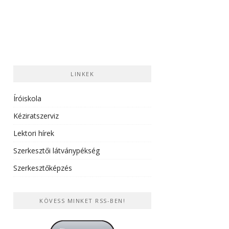
LINKEK
Íróiskola
Kéziratszerviz
Lektori hírek
Szerkesztői látványpékség
Szerkesztőképzés
KÖVESS MINKET RSS-BEN!