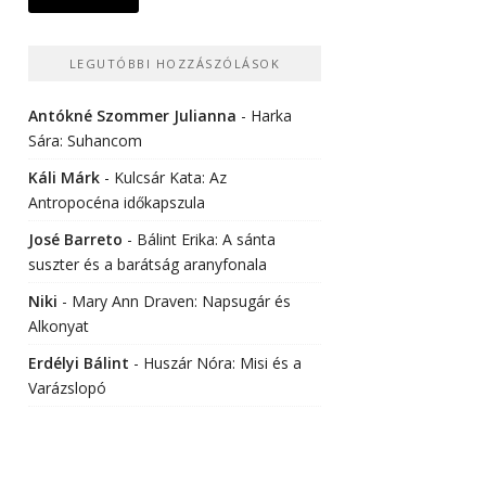
LEGUTÓBBI HOZZÁSZÓLÁSOK
Antókné Szommer Julianna
-
Harka
Sára: Suhancom
Káli Márk
-
Kulcsár Kata: Az
Antropocéna időkapszula
José Barreto
-
Bálint Erika: A sánta
suszter és a barátság aranyfonala
Niki
-
Mary Ann Draven: Napsugár és
Alkonyat
Erdélyi Bálint
-
Huszár Nóra: Misi és a
Varázslopó