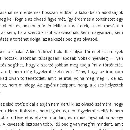
itásánál nem érdemes hosszan elidőzni a külső-belső adottságok
meg kell fognia az olvasó figyelmét, így érdemes a történetet egy
mbert, és amikor már érdeklik a karakterek, akkor mesélni a
s az sem, ha a szerző kiszól az olvasónak. Sem magyarázni, sem
zás a történet dolga, az ítélkezés pedig az olvasóé.
t a kínálat. A kiesők között akadtak olyan történetek, amelyek
ist hoztak, azonban túlságosan laposak voltak nyelvileg – ilyen
ztés segíthet, hogy a szerző jobban meg tudja írni a történetét.
atott, nem elég figyelemfelkeltő volt. Tény, hogy az irodalom
akad olyan történetötlet, amit ne írtak volna még meg –, de az,
oz, nem mindegy. Az egyéni nézőpont, hang, a klisés helyzetek
.
 az első öt-tíz oldal alapján nem derül ki az olvasó számára, hogy
bléma. Nem titokzatos, nem izgalmas, nem figyelemfelkeltő, hanem
több történetet is el akar mondani, és mindet ugyanabba az egy
. A kevesebb biztosan több, idő pedig van megírni mindent, amit