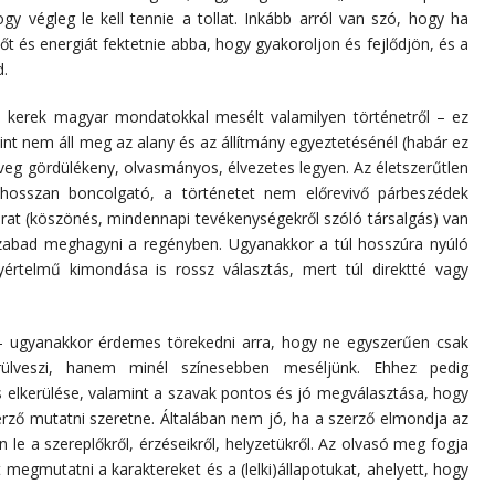
gy végleg le kell tennie a tollat. Inkább arról van szó, hogy ha
őt és energiát fektetnie abba, hogy gyakoroljon és fejlődjön, és a
d.
kerek magyar mondatokkal mesélt valamilyen történetről – ez
int nem áll meg az alany és az állítmány egyeztetésénél (habár ez
veg gördülékeny, olvasmányos, élvezetes legyen. Az életszerűtlen
hosszan boncolgató, a történetet nem előrevivő párbeszédek
járat (köszönés, mindennapi tevékenységekről szóló társalgás) van
abad meghagyni a regényben. Ugyanakkor a túl hosszúra nyúló
rtelmű kimondása is rossz választás, mert túl direktté vagy
– ugyanakkor érdemes törekedni arra, hogy ne egyszerűen csak
rülveszi, hanem minél színesebben meséljünk. Ehhez pedig
s elkerülése, valamint a szavak pontos és jó megválasztása, hogy
zerző mutatni szeretne. Általában nem jó, ha a szerző elmondja az
le a szereplőkről, érzéseikről, helyzetükről. Az olvasó meg fogja
 megmutatni a karaktereket és a (lelki)állapotukat, ahelyett, hogy