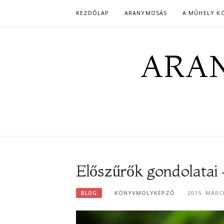
Skip
KEZDŐLAP
ARANYMOSÁS
A MŰHELY K
to
content
ARAN
Előszűrők gondolatai –
KÖNYVMOLYKÉPZŐ
2015. MÁRC
BLOG