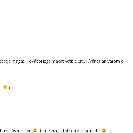
statja magát. További izgalmakat vetít előre. Kíváncsian várom a
e…
)
nt az előszűrésen
Remélem, a többinek is sikerül…