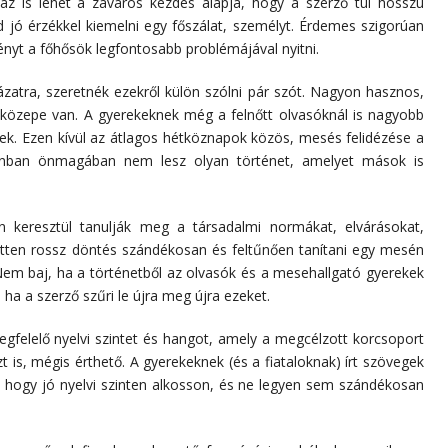
az is lehet a zavaros kezdés alapja, hogy a szerző túl hosszú
d jó érzékkel kiemelni egy főszálat, személyt. Érdemes szigorúan
nyt a főhősök legfontosabb problémájával nyitni.
ázatra, szeretnék ezekről külön szólni pár szót. Nagyon hasznos,
-közepe van. A gyerekeknek még a felnőtt olvasóknál is nagyobb
nek. Ezen kívül az átlagos hétköznapok közös, mesés felidézése a
zonban önmagában nem lesz olyan történet, amelyet mások is
keresztül tanulják meg a társadalmi normákat, elvárásokat,
etten rossz döntés szándékosan és feltűnően tanítani egy mesén
 Nem baj, ha a történetből az olvasók és a mesehallgató gyerekek
ha a szerző szűri le újra meg újra ezeket.
egfelelő nyelvi szintet és hangot, amely a megcélzott korcsoport
t is, mégis érthető. A gyerekeknek (és a fiataloknak) írt szövegek
 hogy jó nyelvi szinten alkosson, és ne legyen sem szándékosan