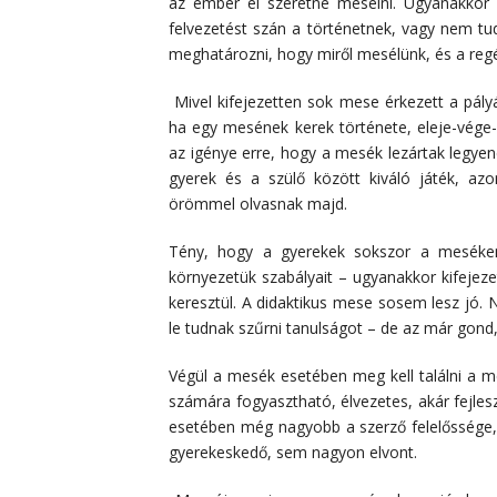
az ember el szeretne mesélni. Ugyanakkor 
felvezetést szán a történetnek, vagy nem tu
meghatározni, hogy miről mesélünk, és a regé
Mivel kifejezetten sok mese érkezett a pály
ha egy mesének kerek története, eleje-vége
az igénye erre, hogy a mesék lezártak legye
gyerek és a szülő között kiváló játék, a
örömmel olvasnak majd.
Tény, hogy a gyerekek sokszor a meséken 
környezetük szabályait – ugyanakkor kifejez
keresztül. A didaktikus mese sosem lesz jó.
le tudnak szűrni tanulságot – de az már gond, 
Végül a mesék esetében meg kell találni a m
számára fogyasztható, élvezetes, akár fejlesz
esetében még nagyobb a szerző felelőssége,
gyerekeskedő, sem nagyon elvont.