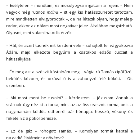
– Esélytelen – mondtam, és mosolyogva ingattam a fejem. – Nem
vagyok még rutinos
málna
– itt egy kis hatásszünetet tartottam,
mire mindketten elvigyorodtak –, de ha létezik olyan, hogy meleg-
radar, akkor az nálam most negatívat jelez. Általában megbízható.
Olyasmi, mint valami hatodik érzék.
– Hát, én azért tudnék mit kezdeni vele – sóhajtott fel vágyakozva
Ádám, majd elkezdte begyűrni a csatakos edzős cuccait a
hátizsákjába.
– Én meg azt a szöszit kóstolnám meg – vágta rá Tamás cipőfűző-
bekötés közben, és orrával ő is a zuhanyzó felé bökött. – Ott
szemben.
– Aki most ment be tusolni? – kérdeztem. – Jézusom. Annak a
srácnak úgy néz ki a farka, mint az az összeaszott torma, amit a
nagymamám küldött otthonról pár hónapja: hosszú, vékony és
fekete. Ez a pokol pénisze.
– Ez de gáz – röhögött Tamás. – Komolyan tormát kaptál a
nagyidtól? Mármint a növényt?