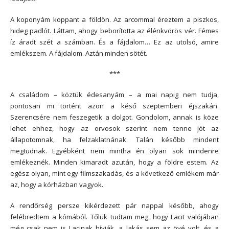
A koponyám koppant a földön. Az arcommal éreztem a piszkos,
hideg padlót. Láttam, ahogy beborította az élénkvörös vér. Fémes
íz áradt szét a számban. És a fájdalom… Ez az utolsó, amire
emlékszem. A fájdalom. Aztán minden sötét.
***
A családom – köztük édesanyám – a mai napig nem tudja,
pontosan mi történt azon a késő szeptemberi éjszakán.
Szerencsére nem feszegetik a dolgot. Gondolom, annak is köze
lehet ehhez, hogy az orvosok szerint nem tenne jót az
állapotomnak, ha felzaklatnának. Talán később mindent
megtudnak. Egyébként nem mintha én olyan sok mindenre
emlékeznék. Minden kimaradt azután, hogy a földre estem. Az
egész olyan, mint egy filmszakadás, és a következő emlékem már
az, hogy a kórházban vagyok.
A rendőrség persze kikérdezett pár nappal később, ahogy
felébredtem a kómából. Tőlük tudtam meg, hogy Lacit valójában
még csak nem is Lacinak hívják, a lakás sem az övé volt, és a