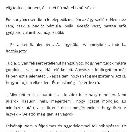
Alig telik el pár perc, és a két fiú már el is búcsúzik.
Édesanyám csendben letelepedik mellém az ágy szélére. Nem néz
rám, csak a padlót bámulja. Mély levegőt vesz, mintha erőt
gyűjtene valamihez, majd kiböki:
– Ez a két fiatalember… Az egyikük… Valamelyikük… tudod…
hozzád
jött?
Tudja. Olyan félreérthetetlenül hangsúlyoz, hogy nem tudok másra
gondolni, csak arra. Hát elérkezett. Annyiszor lepörgettem már
fejben ezt a jelenetet. Elképzeltem, hogyan fog megtörténni. Azt is,
hogyan fogom elkezdeni. És most mégis ő kérdez rá.
– Mindketten csak barátok… – kezdek bele nagy nehezen. Nem
akarok hazudni neki, megérdemli, hogy igazat mondjak. És
mindazok után, ami történt, én is megérdemlem, hogy őszinte
legyek. – De ettől még igen, az vagyok.
Felsóhajt. Nem a fájdalmas és aggodalommal teli sóhajtással. Ez