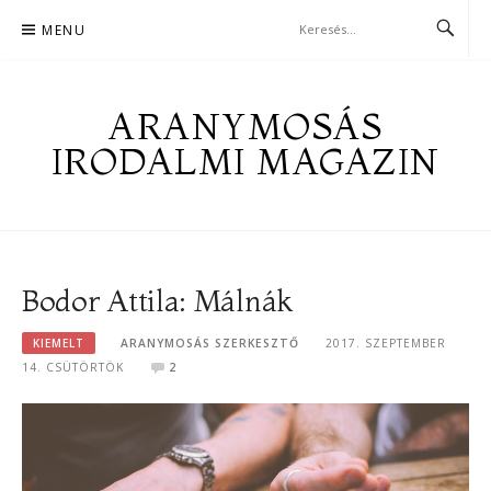
Skip
MENU
to
content
ARANYMOSÁS
IRODALMI MAGAZIN
Bodor Attila: Málnák
KIEMELT
ARANYMOSÁS SZERKESZTŐ
2017. SZEPTEMBER
14. CSÜTÖRTÖK
2