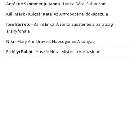
Antókné Szommer Julianna
-
Harka Sára: Suhancom
Káli Márk
-
Kulcsár Kata: Az Antropocéna időkapszula
José Barreto
-
Bálint Erika: A sánta suszter és a barátság
aranyfonala
Niki
-
Mary Ann Draven: Napsugár és Alkonyat
Erdélyi Bálint
-
Huszár Nóra: Misi és a Varázslopó