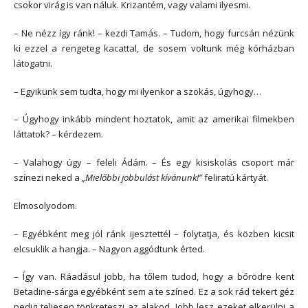
csokor virág is van náluk. Krizantém, vagy valami ilyesmi.
– Ne nézz így ránk! – kezdi Tamás. – Tudom, hogy furcsán nézünk
ki ezzel a rengeteg kacattal, de sosem voltunk még kórházban
látogatni.
– Egyikünk sem tudta, hogy mi ilyenkor a szokás, úgyhogy…
– Úgyhogy inkább mindent hoztatok, amit az amerikai filmekben
láttatok? – kérdezem.
– Valahogy úgy – feleli Ádám. – És egy kisiskolás csoport már
színezi neked a
„Mielőbbi jobbulást kívánunk!”
feliratú kártyát.
Elmosolyodom.
– Egyébként meg jól ránk ijesztettél – folytatja, és közben kicsit
elcsuklik a hangja. – Nagyon aggódtunk érted.
– Így van. Ráadásul jobb, ha tőlem tudod, hogy a bőrödre kent
Betadine-sárga egyébként sem a te színed. Ez a sok rád tekert géz
pedig teljesen tönkreteszi az alakod. Jobb lesz ezeket elkerülni a