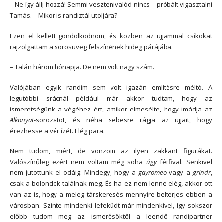
– Ne így állj hozzá! Semmi vesztenivalód nincs – próbált vigasztalni
Tamás. – Mikor is randiztál utoljára?
Ezen el kellett gondolkodnom, és közben az ujjammal csíkokat
rajzolgattam a sörösüveg felszínének hideg párájába.
– Talán három hónapja. De nem volt nagy szám.
Valójában egyik randim sem volt igazán említésre méltó. A
legutóbbi srácnál például már akkor tudtam, hogy az
ismeretségünk a végéhez ért, amikor elmesélte, hogy imádja az
Alkonyat
-sorozatot, és néha sebesre rágja az ujjait, hogy
érezhesse a vér ízét. Elég para.
Nem tudom, miért, de vonzom az ilyen zakkant figurákat.
Valószínűleg ezért nem voltam még soha
úgy
férfival. Senkivel
nem jutottunk el odáig. Mindegy, hogy a
gayromeo
vagy a
grindr
,
csak a bolondok találnak meg. És ha ez nem lenne elég, akkor ott
van az is, hogy a meleg társkeresés mennyire belterjes ebben a
városban. Szinte mindenki lefeküdt már mindenkivel, így sokszor
előbb tudom meg az ismerősöktől a leendő randipartner