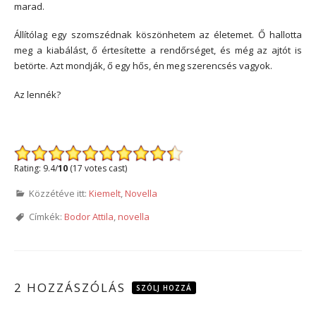
marad.
Állítólag egy szomszédnak köszönhetem az életemet. Ő hallotta
meg a kiabálást, ő értesítette a rendőrséget, és még az ajtót is
betörte. Azt mondják, ő egy hős, én meg szerencsés vagyok.
Az lennék?
*
Rating: 9.4/
10
(17 votes cast)
Közzétéve itt:
Kiemelt
,
Novella
Címkék:
Bodor Attila
,
novella
2 HOZZÁSZÓLÁS
SZÓLJ HOZZÁ