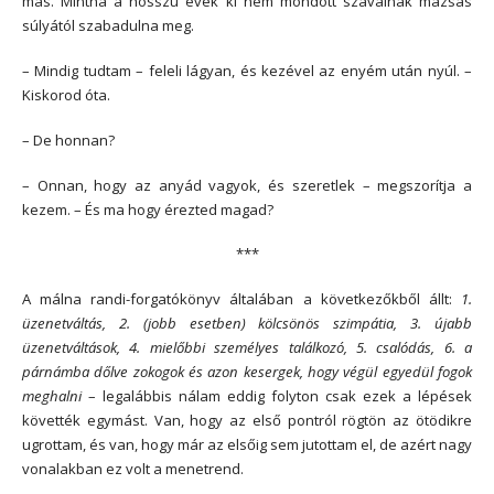
más. Mintha a hosszú évek ki nem mondott szavainak mázsás
súlyától szabadulna meg.
– Mindig tudtam – feleli lágyan, és kezével az enyém után nyúl. –
Kiskorod óta.
– De honnan?
– Onnan, hogy az anyád vagyok, és szeretlek – megszorítja a
kezem. – És ma hogy érezted magad?
***
A málna randi-forgatókönyv általában a következőkből állt:
1.
üzenetváltás, 2. (jobb esetben) kölcsönös szimpátia, 3. újabb
üzenetváltások, 4. mielőbbi személyes találkozó, 5. csalódás, 6. a
párnámba dőlve zokogok és azon kesergek, hogy végül egyedül fogok
meghalni
– legalábbis nálam eddig folyton csak ezek a lépések
követték egymást. Van, hogy az első pontról rögtön az ötödikre
ugrottam, és van, hogy már az elsőig sem jutottam el, de azért nagy
vonalakban ez volt a menetrend.