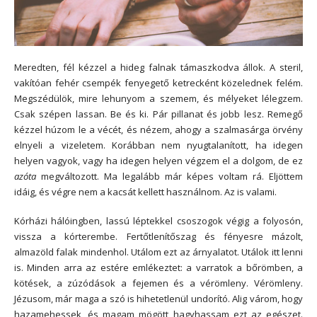
Meredten, fél kézzel a hideg falnak támaszkodva állok. A steril,
vakítóan fehér csempék fenyegető ketrecként közelednek felém.
Megszédülök, mire lehunyom a szemem, és mélyeket lélegzem.
Csak szépen lassan. Be és ki. Pár pillanat és jobb lesz. Remegő
kézzel húzom le a vécét, és nézem, ahogy a szalmasárga örvény
elnyeli a vizeletem. Korábban nem nyugtalanított, ha idegen
helyen vagyok, vagy ha idegen helyen végzem el a dolgom, de ez
azóta
megváltozott. Ma legalább már képes voltam rá. Eljöttem
idáig, és végre nem a kacsát kellett használnom. Az is valami.
Kórházi hálóingben, lassú léptekkel csoszogok végig a folyosón,
vissza a kórterembe. Fertőtlenítőszag és fényesre mázolt,
almazöld falak mindenhol. Utálom ezt az árnyalatot. Utálok itt lenni
is. Minden arra az estére emlékeztet: a varratok a bőrömben, a
kötések, a zúzódások a fejemen és a vérömleny. Vérömleny.
Jézusom, már maga a szó is hihetetlenül undorító. Alig várom, hogy
hazamehessek, és magam mögött hagyhassam ezt az egészet.