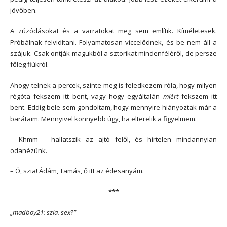
jövőben.
A zúzódásokat és a varratokat meg sem említik. Kíméletesek.
Próbálnak felvidítani. Folyamatosan viccelődnek, és be nem áll a
szájuk. Csak ontják magukból a sztorikat mindenféléről, de persze
főleg fiúkról.
Ahogy telnek a percek, szinte meg is feledkezem róla, hogy milyen
régóta fekszem itt bent, vagy hogy egyáltalán
miért
fekszem itt
bent. Eddig bele sem gondoltam, hogy mennyire hiányoztak már a
barátaim. Mennyivel könnyebb úgy, ha elterelik a figyelmem.
– Khmm – hallatszik az ajtó felől, és hirtelen mindannyian
odanézünk.
– Ó, szia! Ádám, Tamás, ő itt az édesanyám.
***
„madboy21: szia. sex?”