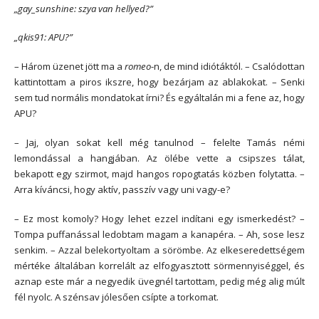
„gay_sunshine: szya van hellyed?”
„qkis91: APU?”
– Három üzenet jött ma a
romeo
-n, de mind idiótáktól. – Csalódottan
kattintottam a piros ikszre, hogy bezárjam az ablakokat. – Senki
sem tud normális mondatokat írni? És egyáltalán mi a fene az, hogy
APU?
– Jaj, olyan sokat kell még tanulnod – felelte Tamás némi
lemondással a hangjában. Az ölébe vette a csipszes tálat,
bekapott egy szirmot, majd hangos ropogtatás közben folytatta. –
Arra kíváncsi, hogy aktív, passzív vagy uni vagy-e?
– Ez most komoly? Hogy lehet ezzel indítani egy ismerkedést? –
Tompa puffanással ledobtam magam a kanapéra. – Ah, sose lesz
senkim. – Azzal belekortyoltam a sörömbe. Az elkeseredettségem
mértéke általában korrelált az elfogyasztott sörmennyiséggel, és
aznap este már a negyedik üvegnél tartottam, pedig még alig múlt
fél nyolc. A szénsav jólesően csípte a torkomat.