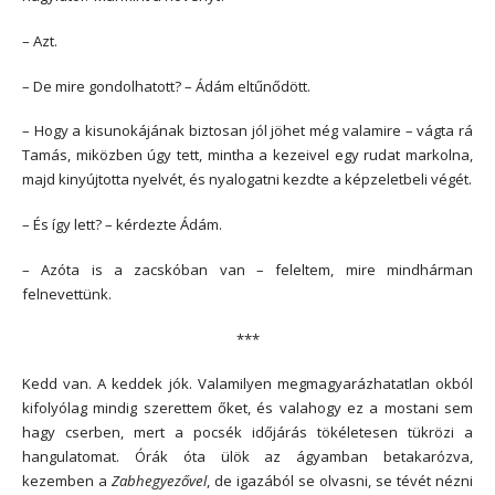
– Azt.
– De mire gondolhatott? – Ádám eltűnődött.
– Hogy a kisunokájának biztosan jól jöhet még valamire – vágta rá
Tamás, miközben úgy tett, mintha a kezeivel egy rudat markolna,
majd kinyújtotta nyelvét, és nyalogatni kezdte a képzeletbeli végét.
– És így lett? – kérdezte Ádám.
– Azóta is a zacskóban van – feleltem, mire mindhárman
felnevettünk.
***
Kedd van. A keddek jók. Valamilyen megmagyarázhatatlan okból
kifolyólag mindig szerettem őket, és valahogy ez a mostani sem
hagy cserben, mert a pocsék időjárás tökéletesen tükrözi a
hangulatomat. Órák óta ülök az ágyamban betakarózva,
kezemben a
Zabhegyezővel
, de igazából se olvasni, se tévét nézni