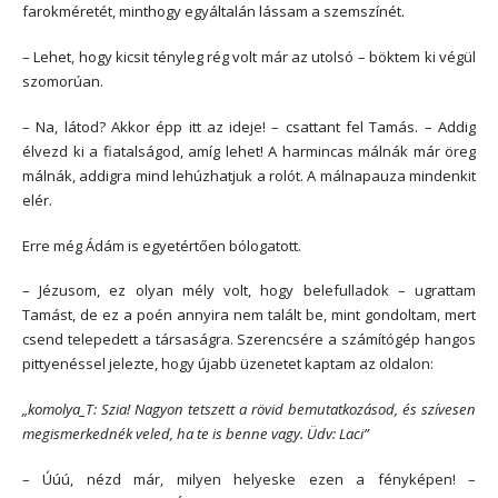
farokméretét, minthogy egyáltalán lássam a szemszínét.
– Lehet, hogy kicsit tényleg rég volt már az utolsó – böktem ki végül
szomorúan.
– Na, látod? Akkor épp itt az ideje! – csattant fel Tamás. – Addig
élvezd ki a fiatalságod, amíg lehet! A harmincas málnák már öreg
málnák, addigra mind lehúzhatjuk a rolót. A málnapauza mindenkit
elér.
Erre még Ádám is egyetértően bólogatott.
– Jézusom, ez olyan mély volt, hogy belefulladok – ugrattam
Tamást, de ez a poén annyira nem talált be, mint gondoltam, mert
csend telepedett a társaságra. Szerencsére a számítógép hangos
pittyenéssel jelezte, hogy újabb üzenetet kaptam az oldalon:
„komolya_T: Szia! Nagyon tetszett a rövid bemutatkozásod, és szívesen
megismerkednék veled, ha te is benne vagy. Üdv: Laci”
– Úúú, nézd már, milyen helyeske ezen a fényképen! –