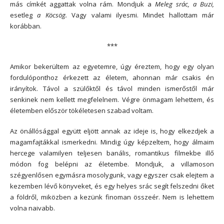
más címkét aggattak volna rám. Mondjuk a
Meleg srác, a Buzi,
esetleg
a Köcsög.
Vagy valami ilyesmi. Mindet hallottam már
korábban.
***
Amikor bekerültem az egyetemre, úgy éreztem, hogy egy olyan
fordulóponthoz érkezett az életem, ahonnan már csakis én
irányítok. Távol a szülőktől és távol minden ismerőstől már
senkinek nem kellett megfelelnem. Végre önmagam lehettem, és
életemben először tökéletesen szabad voltam.
Az önállósággal együtt eljött annak az ideje is, hogy elkezdjek a
magamfajtákkal ismerkedni. Mindig úgy képzeltem, hogy álmaim
hercege valamilyen teljesen banális, romantikus filmekbe illő
módon fog belépni az életembe. Mondjuk, a villamoson
szégyenlősen egymásra mosolygunk, vagy egyszer csak elejtem a
kezemben lévő könyveket, és egy helyes srác segít felszedni őket
a földről, miközben a kezünk finoman összeér. Nem is lehettem
volna naivabb.