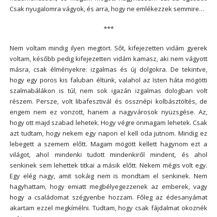
Csak nyugalomra vágyok, és arra, hogy ne emlékezzek semmire…
***
Nem voltam mindig ilyen megtört. Sőt, kifejezetten vidám gyerek
voltam, később pedig kifejezetten vidám kamasz, aki nem vágyott
másra, csak élményekre: izgalmas és új dolgokra. De tekintve,
hogy egy poros kis faluban éltünk, valahol az Isten háta mögötti
szalmabálákon is túl, nem sok igazán izgalmas dologban volt
részem. Persze, volt libafesztivál és össznépi kolbásztöltés, de
engem nem ez vonzott, hanem a nagyvárosok nyüzsgése. Az,
hogy ott majd szabad lehetek. Hogy végre önmagam lehetek. Csak
azt tudtam, hogy nekem egy napon el kell oda jutnom. Mindig ez
lebegett a szemem előtt. Magam mögött kellett hagynom ezt a
világot, ahol mindenki tudott mindenkiről mindent, és ahol
senkinek sem lehettek titkai a másik előtt. Nekem mégis volt egy.
Egy elég nagy, amit sokáig nem is mondtam el senkinek. Nem
hagyhattam, hogy emiatt megbélyegezzenek az emberek, vagy
hogy a családomat szégyenbe hozzam. Főleg az édesanyámat
akartam ezzel megkímélni. Tudtam, hogy csak fájdalmat okoznék