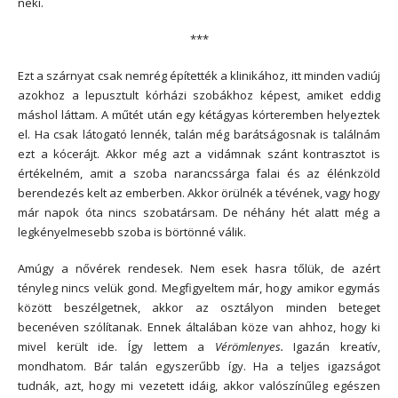
neki.
***
Ezt a szárnyat csak nemrég építették a klinikához, itt minden vadiúj
azokhoz a lepusztult kórházi szobákhoz képest, amiket eddig
máshol láttam. A műtét után egy kétágyas kórteremben helyeztek
el. Ha csak látogató lennék, talán még barátságosnak is találnám
ezt a kócerájt. Akkor még azt a vidámnak szánt kontrasztot is
értékelném, amit a szoba narancssárga falai és az élénkzöld
berendezés kelt az emberben. Akkor örülnék a tévének, vagy hogy
már napok óta nincs szobatársam. De néhány hét alatt még a
legkényelmesebb szoba is börtönné válik.
Amúgy a nővérek rendesek. Nem esek hasra tőlük, de azért
tényleg nincs velük gond. Megfigyeltem már, hogy amikor egymás
között beszélgetnek, akkor az osztályon minden beteget
becenéven szólítanak. Ennek általában köze van ahhoz, hogy ki
mivel került ide. Így lettem a
Vérömlenyes.
Igazán kreatív,
mondhatom. Bár talán egyszerűbb így. Ha a teljes igazságot
tudnák, azt, hogy mi vezetett idáig, akkor valószínűleg egészen