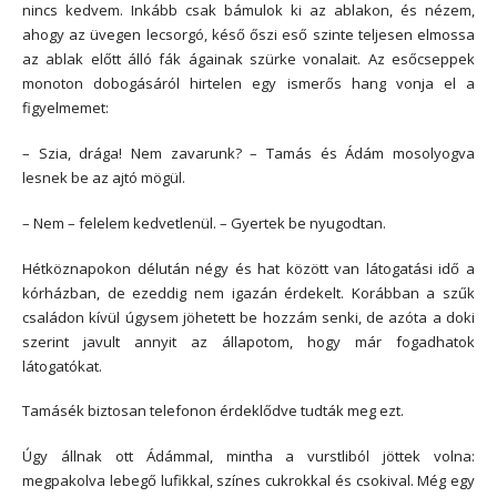
nincs kedvem. Inkább csak bámulok ki az ablakon, és nézem,
ahogy az üvegen lecsorgó, késő őszi eső szinte teljesen elmossa
az ablak előtt álló fák ágainak szürke vonalait. Az esőcseppek
monoton dobogásáról hirtelen egy ismerős hang vonja el a
figyelmemet:
– Szia, drága! Nem zavarunk? – Tamás és Ádám mosolyogva
lesnek be az ajtó mögül.
– Nem – felelem kedvetlenül. – Gyertek be nyugodtan.
Hétköznapokon délután négy és hat között van látogatási idő a
kórházban, de ezeddig nem igazán érdekelt. Korábban a szűk
családon kívül úgysem jöhetett be hozzám senki, de azóta a doki
szerint javult annyit az állapotom, hogy már fogadhatok
látogatókat.
Tamásék biztosan telefonon érdeklődve tudták meg ezt.
Úgy állnak ott Ádámmal, mintha a vurstliból jöttek volna:
megpakolva lebegő lufikkal, színes cukrokkal és csokival. Még egy