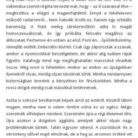
vallomása szerint régóta tervezte már, hogy – az ő szavaival élve –
megtisztítsa a világot a magamfajtáktól. Ennyit a tökéletesen
működő radaromról… Nem hatodik érzék ez, hanem egy orbitális
baromság. A fickó meleg társkeresőkön adta ki magát
homoszexuálisnak, és így próbálta felcsalni magához az
áldozatait. Pechemre én voltam az első. Pont én…
Gyűlöletbűntény.
Homofób indíték. Emberölési kísérlet.
Csak úgy záporoztak a szavak,
amikor a nyomozókkal beszélgettem, de akkor alig tudtam rájuk
figyelni. Valahogy mind egy megfoghatatlan masszává olvadtak
össze. Még most is hihetetlen. Amikor az ember az újságokban
ilyenekről olvas, mindig olyan távolinak tűnik. Mintha mindannyian
biztonságban lennénk a kényelmes kis fészkünkben. Mintha a
rossz dolgok mindig csak másokkal történnének.
Azóta is sokszor bevillannak képek arról az estéről. Kívülről látom
magam, mintha nem is velem történt volna ez az egész. Mégis
szeretnék elfelejteni mindent. Szeretném újra a régi életemet élni.
Újra azokon a dolgokon aggódni, amelyek akkor olyan nagy
problémáknak tűntek. Talán egyszer sikerül. A zúzódások és a
vérömleny idővel majd elmúlnak, de a heg az arcomon örökké ott