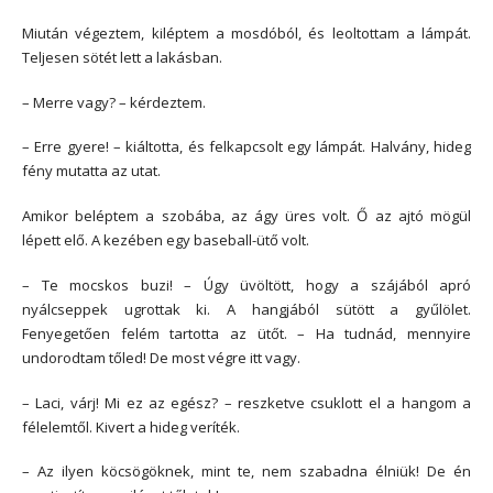
Miután végeztem, kiléptem a mosdóból, és leoltottam a lámpát.
Teljesen sötét lett a lakásban.
– Merre vagy? – kérdeztem.
– Erre gyere! – kiáltotta, és felkapcsolt egy lámpát. Halvány, hideg
fény mutatta az utat.
Amikor beléptem a szobába, az ágy üres volt. Ő az ajtó mögül
lépett elő. A kezében egy baseball-ütő volt.
– Te mocskos buzi! – Úgy üvöltött, hogy a szájából apró
nyálcseppek ugrottak ki. A hangjából sütött a gyűlölet.
Fenyegetően felém tartotta az ütőt. – Ha tudnád, mennyire
undorodtam tőled! De most végre itt vagy.
– Laci, várj! Mi ez az egész? – reszketve csuklott el a hangom a
félelemtől. Kivert a hideg veríték.
– Az ilyen köcsögöknek, mint te, nem szabadna élniük! De én