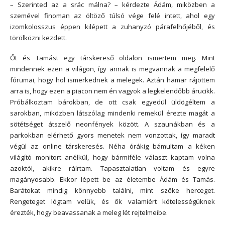
– Szerinted az a srác málna? – kérdezte Ádám, miközben a
szemével finoman az öltöző túlsó vége felé intett, ahol egy
izomkolosszus éppen kilépett a zuhanyzó párafelhőjéből, és
törölközni kezdett.
Őt és Tamást egy társkereső oldalon ismertem meg. Mint
mindennek ezen a világon, így annak is megvannak a megfelelő
fórumai, hogy hol ismerkednek a melegek. Aztán hamar rájöttem
arra is, hogy ezen a piacon nem én vagyok a legkelendőbb árucikk.
Próbálkoztam bárokban, de ott csak egyedül üldögéltem a
sarokban, miközben látszólag mindenki remekül érezte magát a
sötétséget átszelő neonfények között. A szaunákban és a
parkokban elérhető gyors menetek nem vonzottak, így maradt
végül az online társkeresés. Néha órákig bámultam a kéken
világító monitort anélkül, hogy bármiféle választ kaptam volna
azoktól, akikre ráírtam. Tapasztalatlan voltam és egyre
magányosabb. Ekkor lépett be az életembe Ádám és Tamás.
Barátokat mindig könnyebb találni, mint szőke herceget.
Rengeteget lógtam velük, és ők valamiért kötelességüknek
érezték, hogy beavassanak a meleg lét rejtelmeibe.