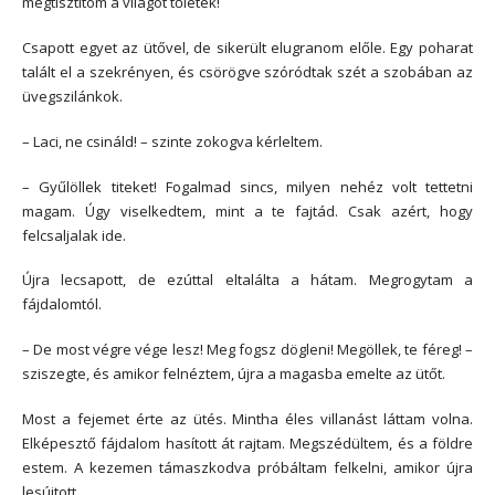
megtisztítom a világot tőletek!
Csapott egyet az ütővel, de sikerült elugranom előle. Egy poharat
talált el a szekrényen, és csörögve szóródtak szét a szobában az
üvegszilánkok.
– Laci, ne csináld! – szinte zokogva kérleltem.
– Gyűlöllek titeket! Fogalmad sincs, milyen nehéz volt tettetni
magam. Úgy viselkedtem, mint a te fajtád. Csak azért, hogy
felcsaljalak ide.
Újra lecsapott, de ezúttal eltalálta a hátam. Megrogytam a
fájdalomtól.
– De most végre vége lesz! Meg fogsz dögleni! Megöllek, te féreg! –
sziszegte, és amikor felnéztem, újra a magasba emelte az ütőt.
Most a fejemet érte az ütés. Mintha éles villanást láttam volna.
Elképesztő fájdalom hasított át rajtam. Megszédültem, és a földre
estem. A kezemen támaszkodva próbáltam felkelni, amikor újra
lesújtott.