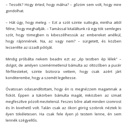
– Tessék? Hogy érted, hogy málna? – gőzöm sem volt, hogy mire
gondolhat.
– Hát úgy, hogy meleg. – Ezt a szót szinte suttogta, mintha attól
félne, hogy meghallják. – Tamással kitaláltunk rá egy tök semleges
szót, hogy tömegben is kibeszélhessük az embereket anélkül,
hogy rájönnének. Na, az vagy nem? – sürgetett, és közben
lecserélte az izzadt pólóját.
Mindig próbálta nekem beadni ezt az „ép testben ép lélek” –
dolgot, de amilyen szemérmetlenül bámulta az öltözőben a pucér
férfitesteket, szinte biztosra vettem, hogy csak azért járt
konditerembe, hogy a szemét legeltesse.
Óvatosan odasandítottam, hogy én is megnézzem magamnak a
fickót. Éppen a tükörben bámulta magát, miközben az izmait
megfeszítve pózolt meztelenül. Feszes bőre alatt minden izomrost
és ín kivehető volt. Talán csak az ókori görög szobrok néztek ki
ilyen tökéletesen. Ha csak fele ilyen jó testem lenne, én sem
lennék szégyellős.