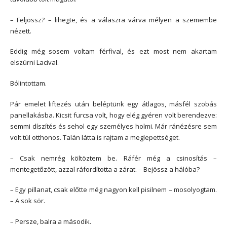
– Feljössz? – lihegte, és a válaszra várva mélyen a szemembe
nézett.
Eddig még sosem voltam férfival, és ezt most nem akartam
elszúrni Lacival.
Bólintottam.
Pár emelet liftezés után beléptünk egy átlagos, másfél szobás
panellakásba. Kicsit furcsa volt, hogy elég gyéren volt berendezve:
semmi díszítés és sehol egy személyes holmi. Már ránézésre sem
volt túl otthonos. Talán látta is rajtam a meglepettséget.
– Csak nemrég költöztem be. Ráfér még a csinosítás –
mentegetőzött, azzal ráfordította a zárat. – Bejössz a hálóba?
– Egy pillanat, csak előtte még nagyon kell pisilnem – mosolyogtam.
– A sok sör.
– Persze, balra a második.