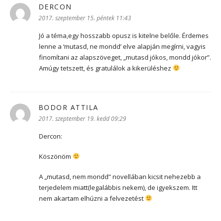
DERCON
szerint:
2017. szeptember 15. péntek 11:43
Jó a téma,egy hosszabb opusz is kitelne belőle. Érdemes
lenne a ‘mutasd, ne mondd’ elve alapján megírni, vagyis
finomítani az alapszöveget, „mutasd jókos, mondd jókor”.
Amúgy tetszett, és gratulálok a kikerüléshez
BODOR ATTILA
szerint:
2017. szeptember 19. kedd 09:29
Dercon:
Köszönöm
A „mutasd, nem mondd” novellában kicsit nehezebb a
terjedelem miatt(legalábbis nekem), de igyekszem. Itt
nem akartam elhúzni a felvezetést