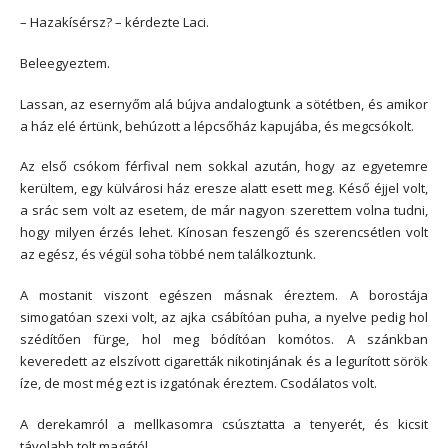
– Hazakísérsz? – kérdezte Laci.
Beleegyeztem.
Lassan, az esernyőm alá bújva andalogtunk a sötétben, és amikor
a ház elé értünk, behúzott a lépcsőház kapujába, és megcsókolt.
Az első csókom férfival nem sokkal azután, hogy az egyetemre
kerültem, egy külvárosi ház eresze alatt esett meg. Késő éjjel volt,
a srác sem volt az esetem, de már nagyon szerettem volna tudni,
hogy milyen érzés lehet. Kínosan feszengő és szerencsétlen volt
az egész, és végül soha többé nem találkoztunk.
A mostanit viszont egészen másnak éreztem. A borostája
simogatóan szexi volt, az ajka csábítóan puha, a nyelve pedig hol
szédítően fürge, hol meg bódítóan komótos. A szánkban
keveredett az elszívott cigaretták nikotinjának és a legurított sörök
íze, de most még ezt is izgatónak éreztem. Csodálatos volt.
A derekamról a mellkasomra csúsztatta a tenyerét, és kicsit
távolabb tolt magától.