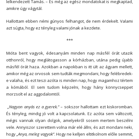
lelkendezett Tamás. – És még az egész mondatokat is megkaptad,
amikre úgy vágytál.
Hallottam ebben némi gúnyos felhangot, de nem érdekelt. Valami
azt súgta, hogy ez tényleg valami jónak a kezdete.
***
Mióta bent vagyok, édesanyám minden nap másfél órát utazik
otthonról, hogy meglátogasson a kórházban, utána pedig újabb
másfél órát haza. Azokban a napokban is itt ült az ágyam mellett,
amikor még az orvosok sem tudták megmondani, hogy felébredek-
e valaha, és ezt teszi azóta is minden nap, hogy magamhoz tértem
a kómából. El sem tudom képzelni, hogy hány könnycseppet
morzsolt el az aggodalomtól.
„Nagyon anyás ez a gyerek.”
– sokszor hallottam ezt kiskoromban.
És tényleg, mindig jó volt a kapcsolatunk. Ez azóta sem változott,
mégis vannak olyan dolgok, amelyekről sosem mertem beszélni
vele. Annyiszor szerettem volna már elé állni, és azt mondani neki,
hogy
„Anya, meleg vagyok”
. Hogy ne kelljen eltitkolnom előle semmit,