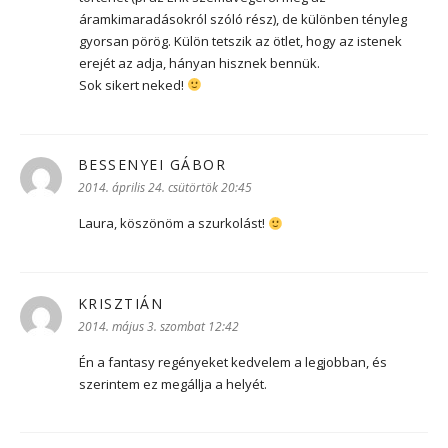
áramkimaradásokról szóló rész), de különben tényleg
gyorsan pörög. Külön tetszik az ötlet, hogy az istenek
erejét az adja, hányan hisznek bennük.
Sok sikert neked!
BESSENYEI GÁBOR
szerint:
2014. április 24. csütörtök 20:45
Laura, köszönöm a szurkolást!
KRISZTIÁN
szerint:
2014. május 3. szombat 12:42
Én a fantasy regényeket kedvelem a legjobban, és
szerintem ez megállja a helyét.