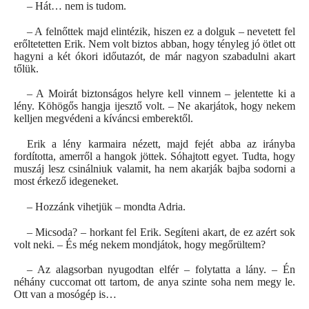
– Hát… nem is tudom.
– A felnőttek majd elintézik, hiszen ez a dolguk – nevetett fel
erőltetetten Erik. Nem volt biztos abban, hogy tényleg jó ötlet ott
hagyni a két ókori időutazót, de már nagyon szabadulni akart
tőlük.
– A Moirát biztonságos helyre kell vinnem – jelentette ki a
lény. Köhögős hangja ijesztő volt. – Ne akarjátok, hogy nekem
kelljen megvédeni a kíváncsi emberektől.
Erik a lény karmaira nézett, majd fejét abba az irányba
fordította, amerről a hangok jöttek. Sóhajtott egyet. Tudta, hogy
muszáj lesz csinálniuk valamit, ha nem akarják bajba sodorni a
most érkező idegeneket.
– Hozzánk vihetjük – mondta Adria.
– Micsoda? – horkant fel Erik. Segíteni akart, de ez azért sok
volt neki. – És még nekem mondjátok, hogy megőrültem?
– Az alagsorban nyugodtan elfér – folytatta a lány. – Én
néhány cuccomat ott tartom, de anya szinte soha nem megy le.
Ott van a mosógép is…