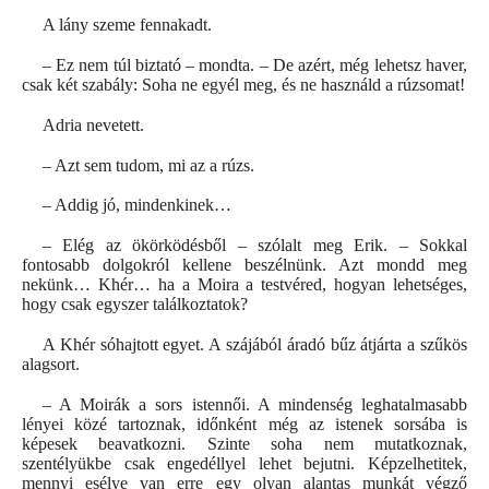
A lány szeme fennakadt.
– Ez nem túl biztató – mondta. – De azért, még lehetsz haver,
csak két szabály: Soha ne egyél meg, és ne használd a rúzsomat!
Adria nevetett.
– Azt sem tudom, mi az a rúzs.
– Addig jó, mindenkinek…
– Elég az ökörködésből – szólalt meg Erik. – Sokkal
fontosabb dolgokról kellene beszélnünk. Azt mondd meg
nekünk… Khér… ha a Moira a testvéred, hogyan lehetséges,
hogy csak egyszer találkoztatok?
A Khér sóhajtott egyet. A szájából áradó bűz átjárta a szűkös
alagsort.
– A Moirák a sors istennői. A mindenség leghatalmasabb
lényei közé tartoznak, időnként még az istenek sorsába is
képesek beavatkozni. Szinte soha nem mutatkoznak,
szentélyükbe csak engedéllyel lehet bejutni. Képzelhetitek,
mennyi esélye van erre egy olyan alantas munkát végző