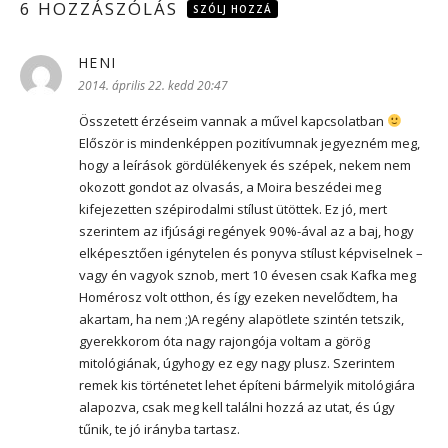
6 HOZZÁSZÓLÁS
SZÓLJ HOZZÁ
HENI
szerint:
2014. április 22. kedd 20:47
Összetett érzéseim vannak a művel kapcsolatban
Először is mindenképpen pozitívumnak jegyezném meg,
hogy a leírások gördülékenyek és szépek, nekem nem
okozott gondot az olvasás, a Moira beszédei meg
kifejezetten szépirodalmi stílust ütöttek. Ez jó, mert
szerintem az ifjúsági regények 90%-ával az a baj, hogy
elképesztően igénytelen és ponyva stílust képviselnek –
vagy én vagyok sznob, mert 10 évesen csak Kafka meg
Homérosz volt otthon, és így ezeken nevelődtem, ha
akartam, ha nem ;)A regény alapötlete szintén tetszik,
gyerekkorom óta nagy rajongója voltam a görög
mitológiának, úgyhogy ez egy nagy plusz. Szerintem
remek kis történetet lehet építeni bármelyik mitológiára
alapozva, csak meg kell találni hozzá az utat, és úgy
tűnik, te jó irányba tartasz.