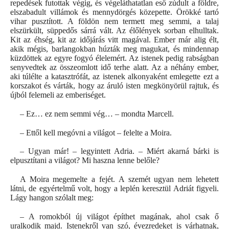
repedések futottak végig, és végeláthatatlan eső zúdult a földre,
elszabadult villámok és mennydörgés közepette. Örökké tartó
vihar pusztított. A földön nem termett meg semmi, a talaj
elszürkült, süppedős sárrá vált. Az élőlények sorban elhulltak.
Kit az éhség, kit az időjárás vitt magával. Ember már alig élt,
akik mégis, barlangokban húzták meg magukat, és mindennap
küzdöttek az egyre fogyó élelemért. Az istenek pedig rabságban
senyvedtek az összeomlott idő terhe alatt. Az a néhány ember,
aki túlélte a katasztrófát, az istenek alkonyaként emlegette ezt a
korszakot és várták, hogy az áruló isten megkönyörül rajtuk, és
újból felemeli az emberiséget.
– Ez… ez nem semmi vég… – mondta Marcell.
– Ettől kell megóvni a világot – felelte a Moira.
– Ugyan már! – legyintett Adria. – Miért akarná bárki is
elpusztítani a világot? Mi haszna lenne belőle?
A Moira megemelte a fejét. A szemét ugyan nem lehetett
látni, de egyértelmű volt, hogy a leplén keresztül Adriát figyeli.
Lágy hangon szólalt meg:
– A romokból új világot építhet magának, ahol csak ő
uralkodik majd. Istenekről van szó, évezredeket is várhatnak,