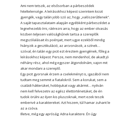
Ami nem tetszik, az elsősorban a párbeszédek
hiteltelensége. A leírásokhoz képest szerintem kicsit
gyengék, vagy talán jobb szó az, hogy „valószerűtlenek”.
A saját tapasztalataim alapján egyébként párbeszédet a
legnehezebb írni, ráérezni arra, hogy az ember olvasás
közben teljesen valósághűnek tartsa a szereplők
megszólalásait és poénjait, mert ugye ezekből mindig
hiányzik a gesztikuláció, az arcvonások, a színek…
szóval, én talán egy picit ezt éreztem gyengének, főleg a
leírásokhoz képest. Persze, nem mindenhol, de akadt jó
néhány rész, ahol még egyszer átgondolnám, vajon mit
akar mondani a szereplő.
Egy picit gyorsnak érzem a cselekményt is, igazából nem
tudtam meg semmit a fiatalokról. Sem a korukat, sem a
családi hátterüket, hobbijukat vagy akármit… nyilván
nem kell felvezetni az egész élettörténetüket, de én
tudok örülni az ilyen kis pluszoknak, mert ezek teszik
emberivé a karaktereket. Azt hiszem, túl hamar zuhant le
az a csóva.
Illetve, még egy apróság: Adria karaktere. Én úgy