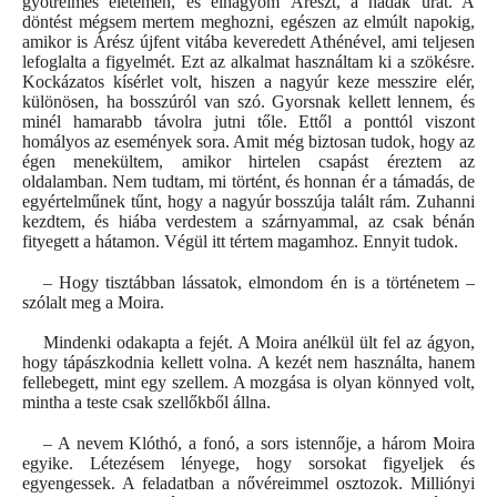
gyötrelmes életemen, és elhagyom Árészt, a hadak urát. A
döntést mégsem mertem meghozni, egészen az elmúlt napokig,
amikor is Árész újfent vitába keveredett Athénével, ami teljesen
lefoglalta a figyelmét. Ezt az alkalmat használtam ki a szökésre.
Kockázatos kísérlet volt, hiszen a nagyúr keze messzire elér,
különösen, ha bosszúról van szó. Gyorsnak kellett lennem, és
minél hamarabb távolra jutni tőle. Ettől a ponttól viszont
homályos az események sora. Amit még biztosan tudok, hogy az
égen menekültem, amikor hirtelen csapást éreztem az
oldalamban. Nem tudtam, mi történt, és honnan ér a támadás, de
egyértelműnek tűnt, hogy a nagyúr bosszúja talált rám. Zuhanni
kezdtem, és hiába verdestem a szárnyammal, az csak bénán
fityegett a hátamon. Végül itt tértem magamhoz. Ennyit tudok.
– Hogy tisztábban lássatok, elmondom én is a történetem –
szólalt meg a Moira.
Mindenki odakapta a fejét. A Moira anélkül ült fel az ágyon,
hogy tápászkodnia kellett volna. A kezét nem használta, hanem
fellebegett, mint egy szellem. A mozgása is olyan könnyed volt,
mintha a teste csak szellőkből állna.
– A nevem Klóthó, a fonó, a sors istennője, a három Moira
egyike. Létezésem lényege, hogy sorsokat figyeljek és
egyengessek. A feladatban a nővéreimmel osztozok. Milliónyi