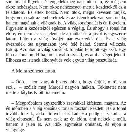
sorsfonalat figyelek és engedek meg nap mint nap, ez mégsem
okoz nehézséget. Nem okoz nehézséget, mert a kezdetektől ez a
feladatom. És értek hozzá. Nem titok, mégis kevesen tudják,
hogy nem csak az embereknek és az isteneknek van sorsfonala,
hanem magának a világnak is. A világ sorsfonalát is én figyelem.
Figyelem a kezdetektől egészen a végéig. És ahogy a fonal fut
előre, én nem csak a jelent, de a múltat és a jövőt is egyszerre
látom. Látom a világ jövőjét már évezredek óta. És a világ
évezredek óta ugyanazon jövő felé halad. Semmi változás.
Eddig. Azonban a világ sorsának fonalán felfutott egy szál. Egy
hiba a fonalon. Hiba, ami tovább szalad, és ami a véget jelenti.
Elhozza az istenek alkonyát és vele együtt világ pusztulását.
A Moira szünetet tartott.
– Ööö… nem vagyok biztos abban, hogy értjük, miről van
szó… – szólalt meg Marcell nagyon halkan. Tekintetét nem
merte a fátylas Klóthóra emelni.
– Megpróbálom egyszerűbb szavakkal kifejezni magam. Az
én időmben a világ sorsának fonala foszlani kezdett. Ha a fonal
tovább foszlik, akkor idővel elszakad. Ha pedig elszakad… a
világ elpusztul. És nem csak az én időm, ami nektek a múlt,
hanem a jelen is. Az idők egymásra omlanak, és eljön a
világvége.