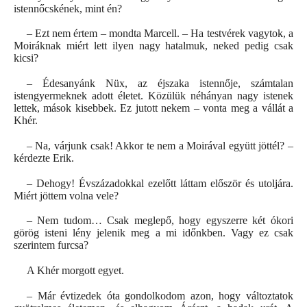
istennőcskének, mint én?
– Ezt nem értem – mondta Marcell. – Ha testvérek vagytok, a
Moiráknak miért lett ilyen nagy hatalmuk, neked pedig csak
kicsi?
– Édesanyánk Nüx, az éjszaka istennője, számtalan
istengyermeknek adott életet. Közülük néhányan nagy istenek
lettek, mások kisebbek. Ez jutott nekem – vonta meg a vállát a
Khér.
– Na, várjunk csak! Akkor te nem a Moirával együtt jöttél? –
kérdezte Erik.
– Dehogy! Évszázadokkal ezelőtt láttam először és utoljára.
Miért jöttem volna vele?
– Nem tudom… Csak meglepő, hogy egyszerre két ókori
görög isteni lény jelenik meg a mi időnkben. Vagy ez csak
szerintem furcsa?
A Khér morgott egyet.
– Már évtizedek óta gondolkodom azon, hogy változtatok