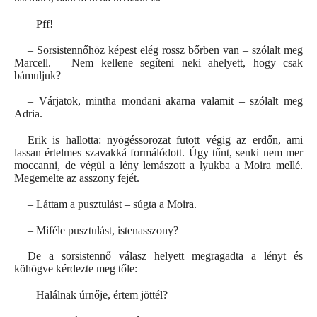
– Pff!
– Sorsistennőhöz képest elég rossz bőrben van – szólalt meg
Marcell. – Nem kellene segíteni neki ahelyett, hogy csak
bámuljuk?
– Várjatok, mintha mondani akarna valamit – szólalt meg
Adria.
Erik is hallotta: nyögéssorozat futott végig az erdőn, ami
lassan értelmes szavakká formálódott. Úgy tűnt, senki nem mer
moccanni, de végül a lény lemászott a lyukba a Moira mellé.
Megemelte az asszony fejét.
– Láttam a pusztulást – súgta a Moira.
– Miféle pusztulást, istenasszony?
De a sorsistennő válasz helyett megragadta a lényt és
köhögve kérdezte meg tőle:
– Halálnak úrnője, értem jöttél?