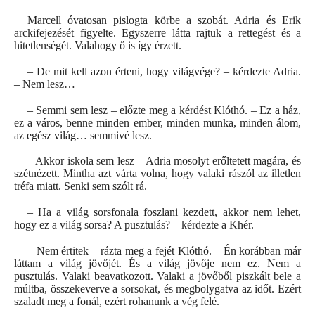
Marcell óvatosan pislogta körbe a szobát. Adria és Erik
arckifejezését figyelte. Egyszerre látta rajtuk a rettegést és a
hitetlenségét. Valahogy ő is így érzett.
– De mit kell azon érteni, hogy világvége? – kérdezte Adria.
– Nem lesz…
– Semmi sem lesz – előzte meg a kérdést Klóthó. – Ez a ház,
ez a város, benne minden ember, minden munka, minden álom,
az egész világ… semmivé lesz.
– Akkor iskola sem lesz – Adria mosolyt erőltetett magára, és
szétnézett. Mintha azt várta volna, hogy valaki rászól az illetlen
tréfa miatt. Senki sem szólt rá.
– Ha a világ sorsfonala foszlani kezdett, akkor nem lehet,
hogy ez a világ sorsa? A pusztulás? – kérdezte a Khér.
– Nem értitek – rázta meg a fejét Klóthó. – Én korábban már
láttam a világ jövőjét. És a világ jövője nem ez. Nem a
pusztulás. Valaki beavatkozott. Valaki a jövőből piszkált bele a
múltba, összekeverve a sorsokat, és megbolygatva az időt. Ezért
szaladt meg a fonál, ezért rohanunk a vég felé.