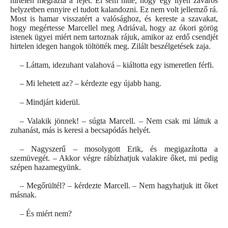
hirtelen megrázta a fejét. El sem hitte, hogy egy ilyen zavaros
helyzetben ennyire el tudott kalandozni. Ez nem volt jellemző rá.
Most is hamar visszatért a valósághoz, és kereste a szavakat,
hogy megértesse Marcellel meg Adriával, hogy az ókori görög
istenek ügyei miért nem tartoznak rájuk, amikor az erdő csendjét
hirtelen idegen hangok töltötték meg. Zilált beszélgetések zaja.
– Láttam, idezuhant valahová – kiáltotta egy ismeretlen férfi.
– Mi lehetett az? – kérdezte egy újabb hang.
– Mindjárt kiderül.
– Valakik jönnek! – súgta Marcell. – Nem csak mi láttuk a
zuhanást, más is keresi a becsapódás helyét.
– Nagyszerű – mosolygott Erik, és megigazította a
szemüvegét. – Akkor végre rábízhatjuk valakire őket, mi pedig
szépen hazamegyünk.
– Megőrültél? – kérdezte Marcell. – Nem hagyhatjuk itt őket
másnak.
– És miért nem?