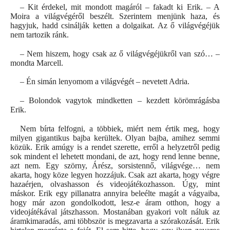
– Kit érdekel, mit mondott magáról – fakadt ki Erik. – A
Moira a világvégéről beszélt. Szerintem menjünk haza, és
hagyjuk, hadd csinálják ketten a dolgaikat. Az ő világvégéjük
nem tartozik ránk.
– Nem hiszem, hogy csak az ő világvégéjükről van szó… –
mondta Marcell.
– Én simán lenyomom a világvégét – nevetett Adria.
– Bolondok vagytok mindketten – kezdett körömrágásba
Erik.
Nem bírta felfogni, a többiek, miért nem értik meg, hogy
milyen gigantikus bajba kerültek. Olyan bajba, amihez semmi
közük. Erik amúgy is a rendet szerette, erről a helyzetről pedig
sok mindent el lehetett mondani, de azt, hogy rend lenne benne,
azt nem. Egy szörny, Árész, sorsistennő, világvége… nem
akarta, hogy köze legyen hozzájuk. Csak azt akarta, hogy végre
hazaérjen, olvashasson és videojátékozhasson. Úgy, mint
máskor. Erik egy pillanatra annyira beleélte magát a vágyaiba,
hogy már azon gondolkodott, lesz-e áram otthon, hogy a
videojátékával játszhasson. Mostanában gyakori volt náluk az
áramkimaradás, ami többször is megzavarta a szórakozását. Erik