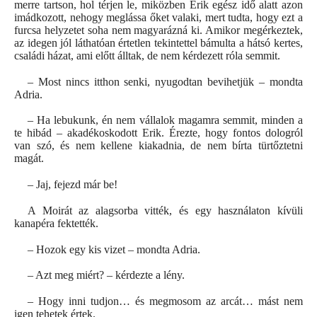
merre tartson, hol térjen le, miközben Erik egész idő alatt azon
imádkozott, nehogy meglássa őket valaki, mert tudta, hogy ezt a
furcsa helyzetet soha nem magyarázná ki. Amikor megérkeztek,
az idegen jól láthatóan értetlen tekintettel bámulta a hátsó kertes,
családi házat, ami előtt álltak, de nem kérdezett róla semmit.
– Most nincs itthon senki, nyugodtan bevihetjük – mondta
Adria.
– Ha lebukunk, én nem vállalok magamra semmit, minden a
te hibád – akadékoskodott Erik. Érezte, hogy fontos dologról
van szó, és nem kellene kiakadnia, de nem bírta türtőztetni
magát.
– Jaj, fejezd már be!
A Moirát az alagsorba vitték, és egy használaton kívüli
kanapéra fektették.
– Hozok egy kis vizet – mondta Adria.
– Azt meg miért? – kérdezte a lény.
– Hogy inni tudjon… és megmosom az arcát… mást nem
igen tehetek értek.