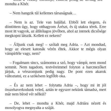
mondta a Khér.
– Nem hangzik túl kellemes társaságnak…
– Nem is az. Tele van halállal. Ebből lett elegem, és
döntöttem úgy, hogy otthagyom Árészt, és új utakra térek. Erre
most itt vagyok, az állítólagos jövőben, ahol az istenek dicsősége
megkopni látszik. Kellett ez nekem?
– Álljunk csak meg! – szólalt meg Adria. – Azt mondtad,
hogy az elesett katonák vérén éltek. Akkor te mégis olyan
vámpírféle vagy, nem?
– Fogalmam sincs, számomra a szó, hogy vámpír, nem mond
semmit. Nem tagadom, testvéreimmel folyton a harcmezőket
járjuk, a vérszomjunk pedig nagy. De pont ezen akarok
változtatni, ez a szökésem legfőbb oka.
– És az nem lehet – folytatta Adria –, hogy mi itt jól
összehaverkodunk veled, aztán te egyszer nekünk támadsz, mert
már nem bírod vér nélkül?
– De, lehet – mondta a Khér, majd Adriára nézett és
mosolyogva megnyalta a száját.