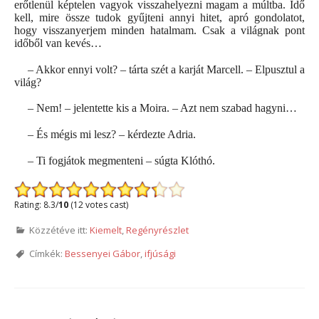
erőtlenül képtelen vagyok visszahelyezni magam a múltba. Idő
kell, mire össze tudok gyűjteni annyi hitet, apró gondolatot,
hogy visszanyerjem minden hatalmam. Csak a világnak pont
időből van kevés…
– Akkor ennyi volt? – tárta szét a karját Marcell. – Elpusztul a
világ?
– Nem! – jelentette kis a Moira. – Azt nem szabad hagyni…
– És mégis mi lesz? – kérdezte Adria.
– Ti fogjátok megmenteni – súgta Klóthó.
Rating: 8.3/
10
(12 votes cast)
Közzétéve itt:
Kiemelt
,
Regényrészlet
Címkék:
Bessenyei Gábor
,
ifjúsági