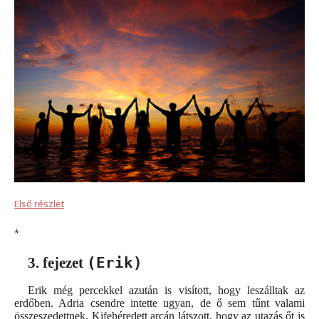
Első részlet
*
(Erik)
3. fejezet
Erik még percekkel azután is visított, hogy leszálltak az
erdőben. Adria csendre intette ugyan, de ő sem tűnt valami
összeszedettnek. Kifehéredett arcán látszott, hogy az utazás őt is