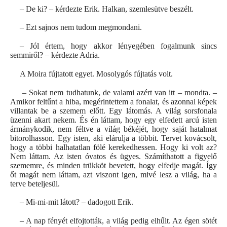
– De ki? – kérdezte Erik. Halkan, szemlesütve beszélt.
– Ezt sajnos nem tudom megmondani.
– Jól értem, hogy akkor lényegében fogalmunk sincs
semmiről? – kérdezte Adria.
A Moira fújtatott egyet. Mosolygós fújtatás volt.
– Sokat nem tudhatunk, de valami azért van itt – mondta. –
Amikor feltűnt a hiba, megérintettem a fonalat, és azonnal képek
villantak be a szemem előtt. Egy látomás. A világ sorsfonala
üzenni akart nekem. És én láttam, hogy egy elfedett arcú isten
ármánykodik, nem féltve a világ békéjét, hogy saját hatalmat
bitorolhasson. Egy isten, aki elárulja a többit. Tervet kovácsolt,
hogy a többi halhatatlan fölé kerekedhessen. Hogy ki volt az?
Nem láttam. Az isten óvatos és ügyes. Számíthatott a figyelő
szememre, és minden trükköt bevetett, hogy elfedje magát. Így
őt magát nem láttam, azt viszont igen, mivé lesz a világ, ha a
terve beteljesül.
– Mi-mi-mit látott? – dadogott Erik.
– A nap fényét elfojtották, a világ pedig elhűlt. Az égen sötét