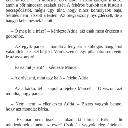
amin a bőr ráncosan szaladt szét. A fehérbe burkolt test füstölt a
becsapódástól, mégis úgy tűnt, hogy nincs komolyabb baja.
Sérülés nem látszott a testen. Az öregasszony nyögdécselt, de a
hangja kellemesnek hatott.
– Ő meg ki a frász? – kérdezte Adria, aki csak most érkezett a
gödörhöz.
– Az egyik párka – mondta a lény, és a köhögős hangjából
valamiféle tisztelet bújt ki. Vörös szemét egy pillanatra sem vette
le az asszonyról.
– És ez mit jelent? – kérdezte Marcell.
– Az olyasmi, mint egy hajó – felelte Adria.
– Az a bárka, te! – kapott a fejéhez Marcell. – Ő viszont azt
mondta, hogy párka.
– Nem, nem! – ellenkezett Adria. – Biztos vagyok benne,
hogy azt mondta: bárka.
– Ez már nem igaz! – fakadt ki hirtelen Erik. – Itt
mindenkinek elment az esze? Csak én vagyok elég értelmes