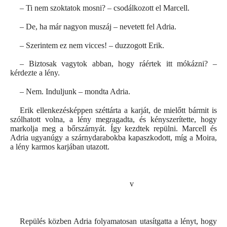
– Ti nem szoktatok mosni? – csodálkozott el Marcell.
– De, ha már nagyon muszáj – nevetett fel Adria.
– Szerintem ez nem vicces! – duzzogott Erik.
– Biztosak vagytok abban, hogy ráértek itt mókázni? –
kérdezte a lény.
– Nem. Induljunk – mondta Adria.
Erik ellenkezésképpen széttárta a karját, de mielőtt bármit is
szólhatott volna, a lény megragadta, és kényszerítette, hogy
markolja meg a bőrszárnyát. Így kezdtek repülni. Marcell és
Adria ugyanúgy a szárnydarabokba kapaszkodott, míg a Moira,
a lény karmos karjában utazott.
v
Repülés közben Adria folyamatosan utasítgatta a lényt, hogy