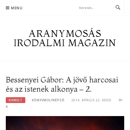
Skip
MENU
to
content
ARANYMOSÁS
IRODALMI MAGAZIN
Bessenyei Gábor: A jövő harcosai
és az istenek alkonya – 2.
KIEMELT
KÖNYVMOLYKÉPZŐ
2014. ÁPRILIS 22. KEDD
6