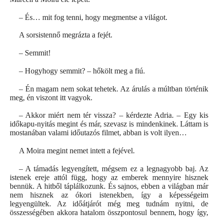
– És… mit fog tenni, hogy megmentse a világot.
A sorsistennő megrázta a fejét.
– Semmit!
– Hogyhogy semmit? – hőkölt meg a fiú.
– Én magam nem sokat tehetek. Az árulás a múltban történik
meg, én viszont itt vagyok.
– Akkor miért nem tér vissza? – kérdezte Adria. – Egy kis
időkapu-nyitás megint és már, szevasz is mindenkinek. Láttam is
mostanában valami időutazós filmet, abban is volt ilyen…
A Moira megint nemet intett a fejével.
– A támadás legyengített, mégsem ez a legnagyobb baj. Az
istenek ereje attól függ, hogy az emberek mennyire hisznek
bennük. A hitből táplálkozunk. És sajnos, ebben a világban már
nem hisznek az ókori istenekben, így a képességeim
legyengültek. Az időátjárót még meg tudnám nyitni, de
összességében akkora hatalom összpontosul bennem, hogy így,