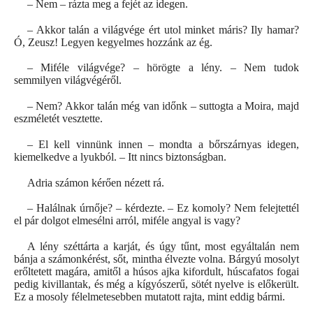
– Nem – rázta meg a fejét az idegen.
– Akkor talán a világvége ért utol minket máris? Ily hamar?
Ó, Zeusz! Legyen kegyelmes hozzánk az ég.
– Miféle világvége? – hörögte a lény. – Nem tudok
semmilyen világvégéről.
– Nem? Akkor talán még van időnk – suttogta a Moira, majd
eszméletét vesztette.
– El kell vinnünk innen – mondta a bőrszárnyas idegen,
kiemelkedve a lyukból. – Itt nincs biztonságban.
Adria számon kérően nézett rá.
– Halálnak úrnője? – kérdezte. – Ez komoly? Nem felejtettél
el pár dolgot elmesélni arról, miféle angyal is vagy?
A lény széttárta a karját, és úgy tűnt, most egyáltalán nem
bánja a számonkérést, sőt, mintha élvezte volna. Bárgyú mosolyt
erőltetett magára, amitől a húsos ajka kifordult, húscafatos fogai
pedig kivillantak, és még a kígyószerű, sötét nyelve is előkerült.
Ez a mosoly félelmetesebben mutatott rajta, mint eddig bármi.