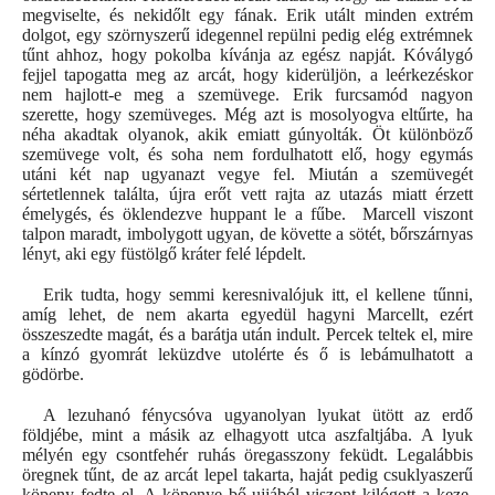
megviselte, és nekidőlt egy fának. Erik utált minden extrém
dolgot, egy szörnyszerű idegennel repülni pedig elég extrémnek
tűnt ahhoz, hogy pokolba kívánja az egész napját. Kóválygó
fejjel tapogatta meg az arcát, hogy kiderüljön, a leérkezéskor
nem hajlott-e meg a szemüvege. Erik furcsamód nagyon
szerette, hogy szemüveges. Még azt is mosolyogva eltűrte, ha
néha akadtak olyanok, akik emiatt gúnyolták. Öt különböző
szemüvege volt, és soha nem fordulhatott elő, hogy egymás
utáni két nap ugyanazt vegye fel. Miután a szemüvegét
sértetlennek találta, újra erőt vett rajta az utazás miatt érzett
émelygés, és öklendezve huppant le a fűbe.
Marcell viszont
talpon maradt, imbolygott ugyan, de követte a sötét, bőrszárnyas
lényt, aki egy füstölgő kráter felé lépdelt.
Erik tudta, hogy semmi keresnivalójuk itt, el kellene tűnni,
amíg lehet, de nem akarta egyedül hagyni Marcellt, ezért
összeszedte magát, és a barátja után indult. Percek teltek el, mire
a kínzó gyomrát leküzdve utolérte és ő is lebámulhatott a
gödörbe.
A lezuhanó fénycsóva ugyanolyan lyukat ütött az erdő
földjébe, mint a másik az elhagyott utca aszfaltjába. A lyuk
mélyén egy csontfehér ruhás öregasszony feküdt. Legalábbis
öregnek tűnt, de az arcát lepel takarta, haját pedig csuklyaszerű
köpeny fedte el. A köpenye bő ujjából viszont kilógott a keze,