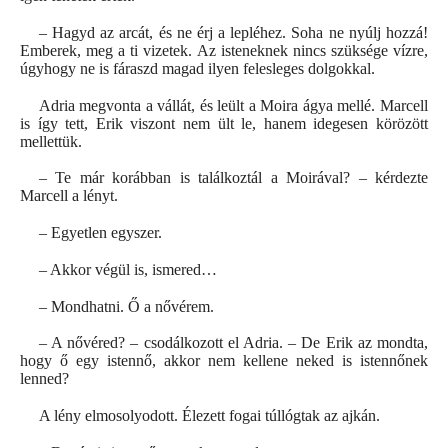
– Hagyd az arcát, és ne érj a lepléhez. Soha ne nyúlj hozzá!
Emberek, meg a ti vizetek. Az isteneknek nincs szüksége vízre,
úgyhogy ne is fáraszd magad ilyen felesleges dolgokkal.
Adria megvonta a vállát, és leült a Moira ágya mellé. Marcell
is így tett, Erik viszont nem ült le, hanem idegesen körözött
mellettük.
– Te már korábban is találkoztál a Moirával? – kérdezte
Marcell a lényt.
– Egyetlen egyszer.
– Akkor végül is, ismered…
– Mondhatni. Ő a nővérem.
– A nővéred? – csodálkozott el Adria. – De Erik az mondta,
hogy ő egy istennő, akkor nem kellene neked is istennőnek
lenned?
A lény elmosolyodott. Élezett fogai túllógtak az ajkán.