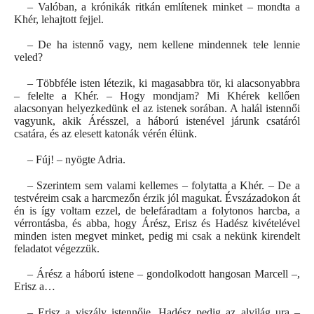
– Valóban, a krónikák ritkán említenek minket – mondta a
Khér, lehajtott fejjel.
– De ha istennő vagy, nem kellene mindennek tele lennie
veled?
– Többféle isten létezik, ki magasabbra tör, ki alacsonyabbra
– felelte a Khér. – Hogy mondjam? Mi Khérek kellően
alacsonyan helyezkedünk el az istenek sorában. A halál istennői
vagyunk, akik Árésszel, a háború istenével járunk csatáról
csatára, és az elesett katonák vérén élünk.
– Fúj! – nyögte Adria.
– Szerintem sem valami kellemes – folytatta a Khér. – De a
testvéreim csak a harcmezőn érzik jól magukat. Évszázadokon át
én is így voltam ezzel, de belefáradtam a folytonos harcba, a
vérrontásba, és abba, hogy Árész, Erisz és Hadész kivételével
minden isten megvet minket, pedig mi csak a nekünk kirendelt
feladatot végezzük.
– Árész a háború istene – gondolkodott hangosan Marcell –,
Erisz a…
– Erisz a viszály istennője, Hadész pedig az alvilág ura –