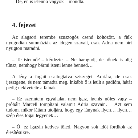
– De, én is istennő vagyok – mondta.
4. fejezet
Az alagsori terembe szuszogós csend költözött, a fiúk
nyugodtan summázták az idegen szavait, csak Adria nem bírt
nyugton maradni.
– Te istennő? – kérdezte. – Ne haragudj, de nőnek is alig
tűnsz, nemhogy bármi isteni lenne benned…
A lény a fogait csattogtatva sziszegett Adriára, de csak
ijesztgette, és nem támadta meg. Inkább ő is leült a padlóra, hátát
pedig nekivetette a falnak.
– Ez szerintem egyáltalán nem igaz, igenis nőies vagy –
próbált Marcell tompítani valamit Adria szavain. – Azt sem
tudom, mikor láttam utoljára, hogy egy lánynak ilyen… ilyen…
szép éles fogai legyenek…
– Ó, ez igazán kedves tőled. Nagyon sok időt fordítok az
élesítésükre.