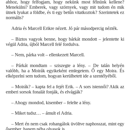
ahhoz, hogy felfogjam, hogy nekünk most félnünk kellene?
Menekülni? Emberek, vagy szörnyek, vagy mit tudom én mik
ütnek lyukat a földbe, és ti egy betűn vitatkoztok? Szerintetek ez
normális?
Adria és Marcell Erikre nézett. Jó pár másodpercig nézték.
– Biztos vagyok benne, hogy bárkát mondott – jelentette ki
végül Adria, újból Marcell felé fordulva.
– Nem, párka volt – ellenkezett Marcell.
– Párkát mondtam – sziszegte a lény. – De talán helyén
valóbb, ha a Moirák egyikeként emlegetem. Ő egy Moira. És
elképzelni sem tudom, hogyan kerülhetett ide a szentélyéből.
– Moirák? – kapta fel a fejét Erik. – A sors istennői? Akik az
emberi sorsok fonalát fonják, és elvágják?
– Ahogy mondod, kisember – felelte a lény.
– Miket tudsz… – ámult el Adria.
– Mert én nem csak rohangálok üvöltve naphosszat, mint egy
ősember, hanem néha olvasok is.