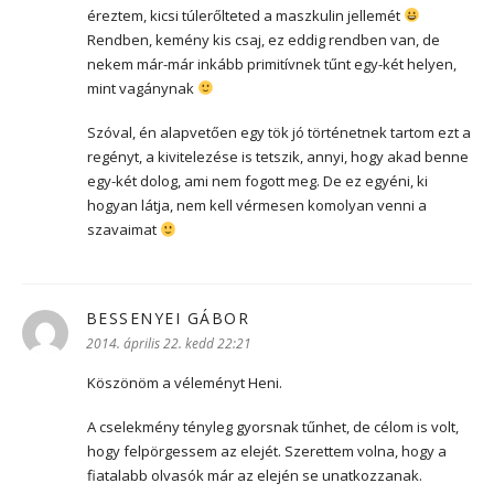
éreztem, kicsi túlerőlteted a maszkulin jellemét
Rendben, kemény kis csaj, ez eddig rendben van, de
nekem már-már inkább primitívnek tűnt egy-két helyen,
mint vagánynak
Szóval, én alapvetően egy tök jó történetnek tartom ezt a
regényt, a kivitelezése is tetszik, annyi, hogy akad benne
egy-két dolog, ami nem fogott meg. De ez egyéni, ki
hogyan látja, nem kell vérmesen komolyan venni a
szavaimat
BESSENYEI GÁBOR
szerint:
2014. április 22. kedd 22:21
Köszönöm a véleményt Heni.
A cselekmény tényleg gyorsnak tűnhet, de célom is volt,
hogy felpörgessem az elejét. Szerettem volna, hogy a
fiatalabb olvasók már az elején se unatkozzanak.