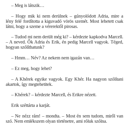
– Meg is látszik…
– Hogy mik ki nem derülnek – gúnyolódott Adria, mire a
lény felé fordította a kiguvadó vörös szemét. Most lehetett csak
látni, hogy a szeme a vérerektől pirosas.
– Tudod mi nem derült még ki? – kérdezte kapkodva Marcell.
– A neved. Ők Adria és Erik, én pedig Marcell vagyok. Téged,
hogyan szólíthatunk?
– Hmm… Név? Az nekem nem igazán van…
– Ez meg, hogy lehet?
– A Khérek egyike vagyok. Egy Khér. Ha nagyon szólítani
akartok, így megtehetitek.
– Khérek? – kérdezte Marcell, és Erikre nézett.
Erik széttárta a karját.
– Ne nézz rám! – mondta. – Most én sem tudom, miről van
szó. Nem emlékszem olyan történetre, ami róluk szólna.