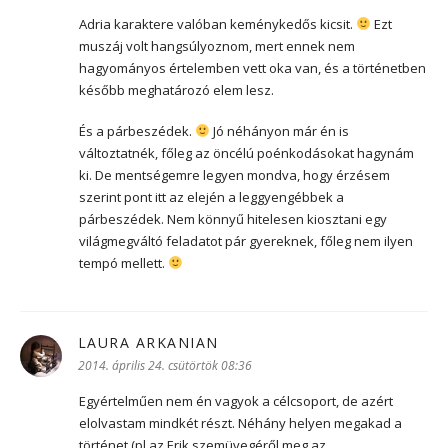
Adria karaktere valóban keménykedős kicsit.
Ezt
muszáj volt hangsúlyoznom, mert ennek nem
hagyományos értelemben vett oka van, és a történetben
később meghatározó elem lesz.
És a párbeszédek.
Jó néhányon már én is
változtatnék, főleg az öncélú poénkodásokat hagynám
ki. De mentségemre legyen mondva, hogy érzésem
szerint pont itt az elején a leggyengébbek a
párbeszédek. Nem könnyű hitelesen kiosztani egy
világmegváltó feladatot pár gyereknek, főleg nem ilyen
tempó mellett.
LAURA ARKANIAN
szerint:
2014. április 24. csütörtök 08:36
Egyértelműen nem én vagyok a célcsoport, de azért
elolvastam mindkét részt. Néhány helyen megakad a
történet (pl az Erik szemüvegéről meg az