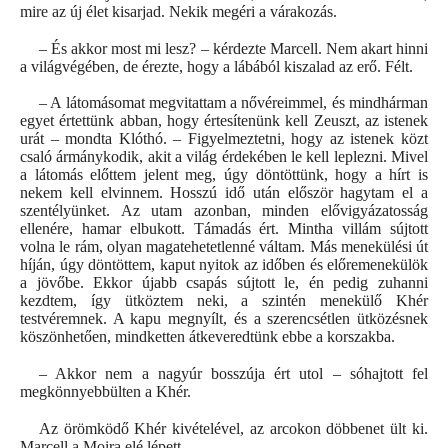
mire az új élet kisarjad. Nekik megéri a várakozás.
– És akkor most mi lesz? – kérdezte Marcell. Nem akart hinni
a világvégében, de érezte, hogy a lábából kiszalad az erő. Félt.
– A látomásomat megvitattam a nővéreimmel, és mindhárman
egyet értettünk abban, hogy értesítenünk kell Zeuszt, az istenek
urát – mondta Klóthó. – Figyelmeztetni, hogy az istenek közt
csaló ármánykodik, akit a világ érdekében le kell leplezni. Mivel
a látomás előttem jelent meg, úgy döntöttünk, hogy a hírt is
nekem kell elvinnem. Hosszú idő után először hagytam el a
szentélyünket. Az utam azonban, minden elővigyázatosság
ellenére, hamar elbukott. Támadás ért. Mintha villám sújtott
volna le rám, olyan magatehetetlenné váltam. Más menekülési út
híján, úgy döntöttem, kaput nyitok az időben és előremenekülök
a jövőbe. Ekkor újabb csapás sújtott le, én pedig zuhanni
kezdtem, így ütköztem neki, a szintén menekülő Khér
testvéremnek. A kapu megnyílt, és a szerencsétlen ütközésnek
köszönhetően, mindketten átkeveredtünk ebbe a korszakba.
– Akkor nem a nagyúr bosszúja ért utol – sóhajtott fel
megkönnyebbülten a Khér.
Az örömködő Khér kivételével, az arcokon döbbenet ült ki.
Marcell a Moira elé lépett.