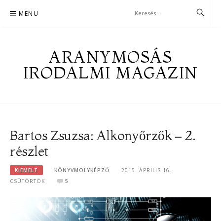
Skip
MENU
to
content
ARANYMOSÁS
IRODALMI MAGAZIN
Bartos Zsuzsa: Alkonyőrzők – 2.
részlet
KIEMELT
KÖNYVMOLYKÉPZŐ
2015. ÁPRILIS 16.
CSÜTÖRTÖK
5