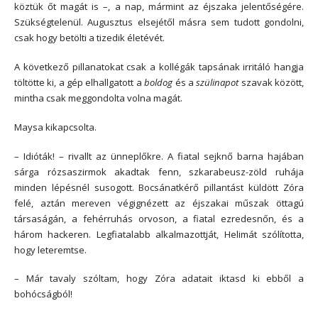
köztük őt magát is –, a nap, mármint az éjszaka jelentőségére.
Szükségtelenül. Augusztus elsejétől másra sem tudott gondolni,
csak hogy betölti a tizedik életévét.
A következő pillanatokat csak a kollégák tapsának irritáló hangja
töltötte ki, a gép elhallgatott a
boldog
és a
szülinapot
szavak között,
mintha csak meggondolta volna magát.
Maysa kikapcsolta.
– Idióták! – rivallt az ünneplőkre. A fiatal sejknő barna hajában
sárga rózsaszirmok akadtak fenn, szkarabeusz-zöld ruhája
minden lépésnél susogott. Bocsánatkérő pillantást küldött Zóra
felé, aztán mereven végignézett az éjszakai műszak öttagú
társaságán, a fehérruhás orvoson, a fiatal ezredesnőn, és a
három hackeren. Legfiatalabb alkalmazottját, Helimát szólította,
hogy leteremtse.
– Már tavaly szóltam, hogy Zóra adatait iktasd ki ebből a
bohócságból!