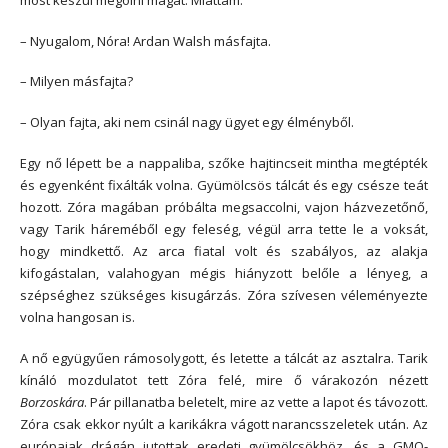
– Nyugalom, Nóra! Ardan Walsh másfajta.
– Milyen másfajta?
– Olyan fajta, aki nem csinál nagy ügyet egy élményből.
Egy nő lépett be a nappaliba, szőke hajtincseit mintha megtépték
és egyenként fixálták volna. Gyümölcsös tálcát és egy csésze teát
hozott. Zóra magában próbálta megsaccolni, vajon házvezetőnő,
vagy Tarik háreméből egy feleség, végül arra tette le a voksát,
hogy mindkettő. Az arca fiatal volt és szabályos, az alakja
kifogástalan, valahogyan mégis hiányzott belőle a lényeg, a
szépséghez szükséges kisugárzás. Zóra szívesen véleményezte
volna hangosan is.
A nő együgyűen rámosolygott, és letette a tálcát az asztalra. Tarik
kínáló mozdulatot tett Zóra felé, mire ő várakozón nézett
Borzoskára
. Pár pillanatba beletelt, mire az vette a lapot és távozott.
Zóra csak ekkor nyúlt a karikákra vágott narancsszeletek után. Az
európaiak drágán jutottak eredeti gyümölcsökhöz, és a GMO-