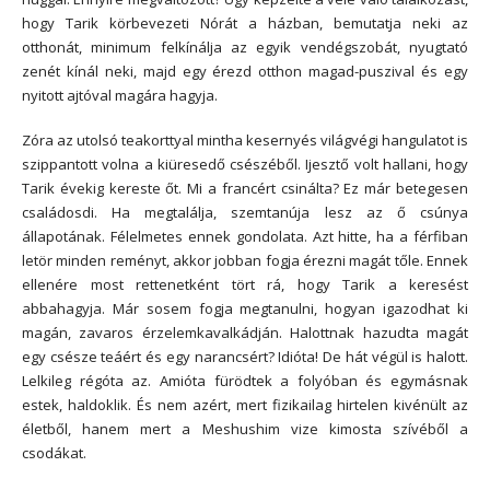
hogy Tarik körbevezeti Nórát a házban, bemutatja neki az
otthonát, minimum felkínálja az egyik vendégszobát, nyugtató
zenét kínál neki, majd egy érezd otthon magad-puszival
és egy
nyitott ajtóval magára hagyja.
Zóra az utolsó teakorttyal mintha kesernyés világvégi hangulatot is
szippantott volna a kiüresedő csészéből. Ijesztő volt hallani, hogy
Tarik évekig kereste őt. Mi a francért csinálta? Ez már betegesen
családosdi. Ha megtalálja, szemtanúja lesz az ő csúnya
állapotának. Félelmetes ennek gondolata. Azt hitte, ha a férfiban
letör minden reményt, akkor jobban fogja érezni magát tőle. Ennek
ellenére most rettenetként tört rá, hogy Tarik a keresést
abbahagyja. Már sosem fogja megtanulni, hogyan igazodhat ki
magán, zavaros érzelemkavalkádján. Halottnak hazudta magát
egy csésze teáért és egy narancsért? Idióta! De hát végül is halott.
Lelkileg régóta az. Amióta fürödtek a folyóban és egymásnak
estek, haldoklik. És nem azért, mert fizikailag hirtelen kivénült az
életből, hanem mert a Meshushim vize kimosta szívéből a
csodákat.