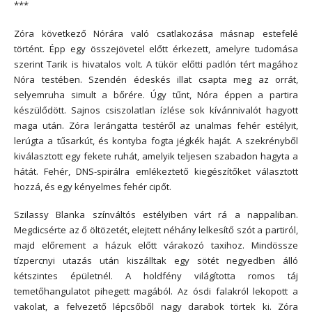
***
Zóra következő Nórára való csatlakozása másnap estefelé
történt. Épp egy összejövetel előtt érkezett, amelyre tudomása
szerint Tarik is hivatalos volt. A tükör előtti padlón tért magához
Nóra testében. Szendén édeskés illat csapta meg az orrát,
selyemruha simult a bőrére. Úgy tűnt, Nóra éppen a partira
készülődött. Sajnos csiszolatlan ízlése sok kívánnivalót hagyott
maga után. Zóra lerángatta testéről az unalmas fehér estélyit,
lerúgta a tűsarkút, és kontyba fogta jégkék haját. A szekrényből
kiválasztott egy fekete ruhát, amelyik teljesen szabadon hagyta a
hátát. Fehér, DNS-spirálra emlékeztető kiegészítőket választott
hozzá, és egy kényelmes fehér cipőt.
Szilassy Blanka színváltós estélyiben várt rá a nappaliban.
Megdicsérte az ő öltözetét, elejtett néhány lelkesítő szót a partiról,
majd előrement a házuk előtt várakozó taxihoz. Mindössze
tízpercnyi utazás után kiszálltak egy sötét negyedben álló
kétszintes épületnél. A holdfény világította romos táj
temetőhangulatot pihegett magából. Az ósdi falakról lekopott a
vakolat, a felvezető lépcsőből nagy darabok törtek ki. Zóra