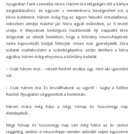
nyugodtan Tarik szemébe nézni. Három óra elégséges idő a kártya
megtalálásához, és egyszer s mindenkorra bevégezheti ezt a
kínos küldetést. Három óráig fog az ágyon feküdni öntudatlanul,
miközben elméje máshol jár.
Nóra agyát működteti, az ő testét
uralja. A Maysának bedolgozó hacktivisták éjt nappallá téve
dolgoztak az elmúlt hetekben, hogy a klónlány neurochipjének
netre kapcsolódó kódját feltörjék. Innen már gyerekjáték Zóra
tudatát csatlakoztatni a számítógépekre, aztán áttölteni a Nóra
agyába, három óráig elnyomva a klónlány tudatát.
– Csak három óra! – nézett Rashid arcába úgy, mint aki igazolást
vár.
– Csak három óra. És leszállhatunk az ügyről – súgta a fülébe
Rashid. Nyugtatón végigsimított a homlokán.
Három órára még futja a négy hónap és huszonegy nap
életidejéből…
Négy hónap és huszonegy nap van még hátra az év utolsó
reggeléig, amikor a neurochipje minden aktiváló sejtet egyszerre