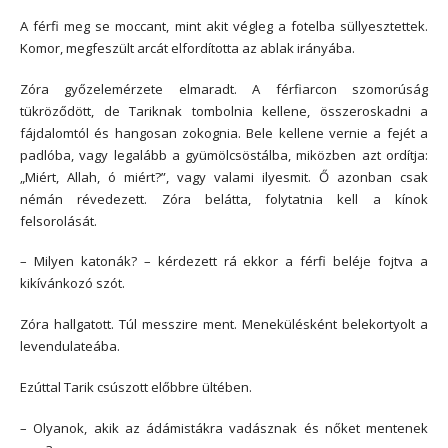
A férfi meg se moccant, mint akit végleg a fotelba süllyesztettek.
Komor, megfeszült arcát elfordította az ablak irányába.
Zóra győzelemérzete elmaradt. A férfiarcon szomorúság
tükröződött, de Tariknak tombolnia kellene, összeroskadni a
fájdalomtól és hangosan zokognia. Bele kellene vernie a fejét a
padlóba, vagy legalább a gyümölcsöstálba, miközben azt ordítja:
„Miért, Allah, ó miért?”, vagy valami ilyesmit. Ő azonban csak
némán révedezett. Zóra belátta, folytatnia kell a kínok
felsorolását.
– Milyen katonák? – kérdezett rá ekkor a férfi beléje fojtva a
kikívánkozó szót.
Zóra hallgatott. Túl messzire ment. Menekülésként belekortyolt a
levendulateába.
Ezúttal Tarik csúszott előbbre ültében.
– Olyanok, akik az ádámistákra vadásznak és nőket mentenek