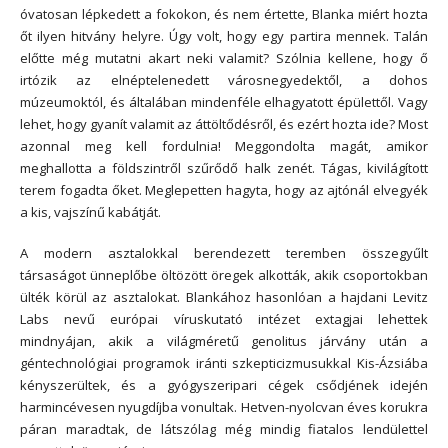
óvatosan lépkedett a fokokon, és nem értette, Blanka miért hozta
őt ilyen hitvány helyre. Úgy volt, hogy egy partira mennek. Talán
előtte még mutatni akart neki valamit? Szólnia kellene, hogy ő
irtózik az elnéptelenedett városnegyedektől, a dohos
múzeumoktól, és általában mindenféle elhagyatott épülettől. Vagy
lehet, hogy gyanít valamit az áttöltődésről, és ezért hozta ide? Most
azonnal meg kell fordulnia! Meggondolta magát, amikor
meghallotta a földszintről szűrődő halk zenét. Tágas, kivilágított
terem fogadta őket. Meglepetten hagyta, hogy az ajtónál elvegyék
a kis, vajszínű kabátját.
A modern asztalokkal berendezett teremben összegyűlt
társaságot ünneplőbe öltözött öregek alkották, akik csoportokban
ülték körül az asztalokat. Blankához hasonlóan a hajdani Levitz
Labs nevű európai víruskutató intézet extagjai lehettek
mindnyájan, akik a világméretű genolitus járvány után a
géntechnológiai programok iránti szkepticizmusukkal Kis-Ázsiába
kényszerültek, és a gyógyszeripari cégek csődjének idején
harmincévesen nyugdíjba vonultak. Hetven-nyolcvan éves korukra
páran maradtak, de látszólag még mindig fiatalos lendülettel