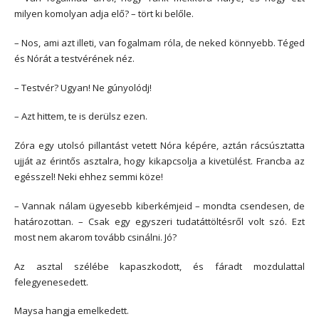
milyen komolyan adja elő? – tört ki belőle.
– Nos, ami azt illeti, van fogalmam róla, de neked könnyebb. Téged
és Nórát a testvérének néz.
– Testvér? Ugyan! Ne gúnyolódj!
– Azt hittem, te is derülsz ezen.
Zóra egy utolsó pillantást vetett Nóra képére, aztán rácsúsztatta
ujját az érintős asztalra, hogy kikapcsolja a kivetülést. Francba az
egésszel! Neki ehhez semmi köze!
– Vannak nálam ügyesebb kiberkémjeid – mondta csendesen, de
határozottan. – Csak egy egyszeri tudatáttöltésről volt szó. Ezt
most nem akarom tovább csinálni. Jó?
Az asztal szélébe kapaszkodott, és fáradt mozdulattal
felegyenesedett.
Maysa hangja emelkedett.