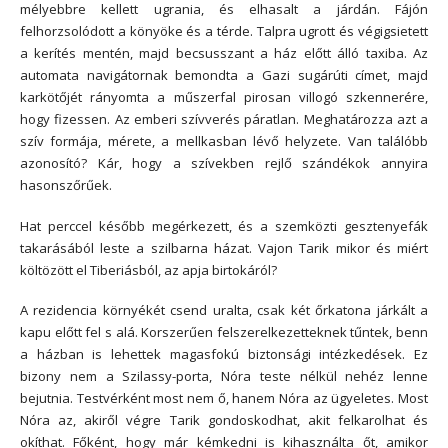
mélyebbre kellett ugrania, és elhasalt a járdán. Fájón
felhorzsolódott a könyöke és a térde. Talpra ugrott és végigsietett
a kerítés mentén, majd becsusszant a ház előtt álló taxiba. Az
automata navigátornak bemondta a Gazi sugárúti címet, majd
karkötőjét rányomta a műszerfal
pirosan villogó szkennerére,
hogy fizessen. Az emberi szívverés páratlan. Meghatározza azt a
szív formája, mérete, a mellkasban lévő helyzete. Van találóbb
azonosító? Kár, hogy a szívekben rejlő szándékok annyira
hasonszőrűek.
Hat perccel később megérkezett, és a szemközti gesztenyefák
takarásából leste a szilbarna házat. Vajon Tarik mikor és miért
költözött el Tiberiásból, az apja birtokáról?
A rezidencia környékét csend uralta, csak két őrkatona járkált a
kapu előtt fel s alá. Korszerűen felszerelkezetteknek tűntek, benn
a házban is lehettek magasfokú biztonsági intézkedések. Ez
bizony nem a Szilassy-porta, Nóra teste nélkül nehéz lenne
bejutnia. Testvérként most nem ő, hanem Nóra az ügyeletes. Most
Nóra az, akiről végre Tarik gondoskodhat, akit felkarolhat és
okíthat. Főként, hogy már kémkedni is kihasználta őt, amikor