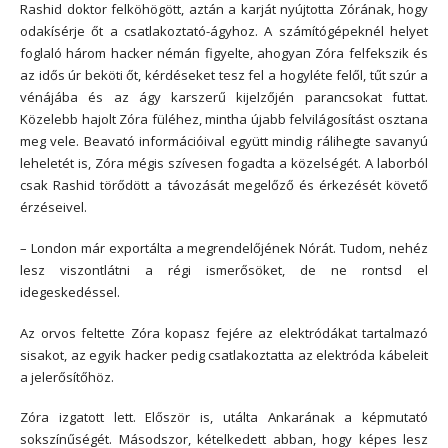
Rashid doktor felköhögött, aztán a karját nyújtotta Zórának, hogy
odakísérje őt a csatlakoztató-ágyhoz. A számítógépeknél helyet
foglaló három hacker némán figyelte, ahogyan Zóra felfekszik és
az idős úr beköti őt, kérdéseket tesz fel a hogyléte felől, tűt szúr a
vénájába és az ágy karszerű kijelzőjén parancsokat futtat.
Közelebb hajolt Zóra füléhez, mintha újabb felvilágosítást osztana
meg vele. Beavató információival együtt mindig rálihegte savanyú
leheletét is, Zóra mégis szívesen fogadta a közelségét. A laborból
csak Rashid törődött a távozását megelőző és érkezését követő
érzéseivel.
– London már exportálta a megrendelőjének Nórát. Tudom, nehéz
lesz viszontlátni a régi ismerősöket, de ne rontsd el
idegeskedéssel.
Az orvos feltette Zóra kopasz fejére az elektródákat tartalmazó
sisakot, az egyik hacker pedig csatlakoztatta az elektróda kábeleit
a jelerősítőhöz.
Zóra izgatott lett. Először is, utálta Ankarának a képmutató
sokszínűségét. Másodszor, kételkedett abban, hogy képes lesz