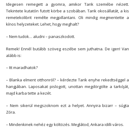
Idegesen remegett a gyomra, amikor Tarik szemébe nézett.
Tekintete kutatón futott körbe a szobában. Tarik okosállatát, a kis
remetekolibrit remélte megpillantani. Oli mindig megmentette a
kínos helyzeteket. Lehet, hogy meghalt?
– Nem tudok… aludni – panaszkodott.
Remek! Ennél butább szöveg eszébe sem juthatna. De igen! Van
alább is:
– Itt maradhatok?
– Blanka elment otthonról? – kérdezte Tarik enyhe rekedtséggel a
hangjában. Laposakat pislogott, unottan megdörgölte a tarkóját,
majd karba tette a kezét.
– Nem sikerül megszoknom ezt a helyet. Annyira bizarr – súgta
Zóra.
– Mindenkinek nehéz egy költözés. Meglátod, Ankara idilli város.