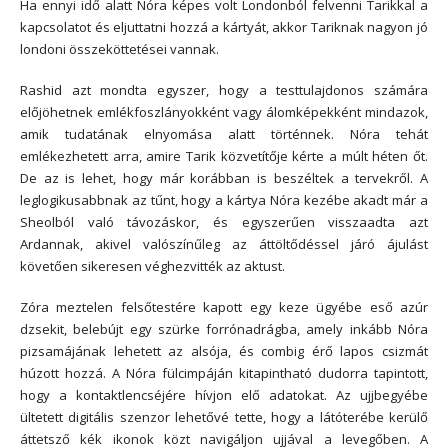
Ha ennyi idő alatt Nóra képes volt Londonból felvenni Tarikkal a
kapcsolatot és eljuttatni hozzá a kártyát, akkor Tariknak nagyon jó
londoni összeköttetései vannak.
Rashid azt mondta egyszer, hogy a testtulajdonos számára
előjöhetnek emlékfoszlányokként vagy álomképekként mindazok,
amik tudatának elnyomása alatt történnek. Nóra tehát
emlékezhetett arra, amire Tarik közvetítője kérte a múlt héten őt.
De az is lehet, hogy már korábban is beszéltek a tervekről. A
leglogikusabbnak az tűnt, hogy a kártya Nóra kezébe akadt már a
Sheolból való távozáskor, és egyszerűen visszaadta azt
Ardannak, akivel valószínűleg az áttöltődéssel járó ájulást
követően sikeresen véghezvitték az aktust.
Zóra meztelen felsőtestére kapott egy keze ügyébe eső azúr
dzsekit, belebújt egy szürke forrónadrágba, amely inkább Nóra
pizsamájának lehetett az alsója, és combig érő lapos csizmát
húzott hozzá. A Nóra fülcimpáján kitapintható dudorra tapintott,
hogy a kontaktlencséjére hívjon elő adatokat. Az ujjbegyébe
ültetett digitális szenzor lehetővé tette, hogy a látóterébe kerülő
áttetsző kék ikonok közt navigáljon ujjával a levegőben. A