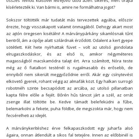
összes felnőtt külsővel létrejövő utód azért sikeres, mert őrajta
kísérletezték ki. Van bármi is, amire ne formálhatna jogot?
Sokszor töltötték már tudatát más tervezettek agyába, először
érezte, hogy visszakapott valamit önmagából. Dehogy akart most
az ajtón öregesen kisétálni! A márványpárkány sikamlósnak tűnt
bentről, ám a cipője alatt szilárdnak érződött. Odalent a kert gyepe
sötétlett. Két hete nyírhattak füvet – volt az utolsó gondolata
elrugaszkodáskor, és az első is, amikor négyméteres
magasságból macskamódra talajt ért. Arra számított, Nóra teste
még az ő fiatalkori testénél is rugalmasabb és erősebb, de
ennyiből nem sikerült meggyőződnie erről. Akár egy csínytevést
elkövető gyerek, rohant végig az almafák közt. Egy halkan surrogó
robotméh szinte becsapódott az arcába, az utolsó pillanatban
kapta félre előle a fejét. Bőrén hűs táncot járt a szél, az orrát
zsenge illat töltötte be. Kedve támadt belefeküdni a fűbe,
belemarkolni a fekete, puha földbe, de megszokta már, hogy nem
fecsérelheti az idejét.
A márványkerítéshez érve felkapaszkodott egy juharfa alsó
ágaira, onnan átlendült a síkos fal tetejére. Innen az előbbinél is