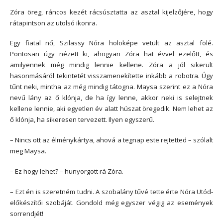
Zóra öreg, ráncos kezét rácsúsztatta az asztal kijelzőjére, hogy
rátapintson az utolsó ikonra.
Egy fiatal nő, Szilassy Nóra holoképe vetült az asztal fölé.
Pontosan úgy nézett ki, ahogyan Zóra hat évvel ezelőtt, és
amilyennek még mindig lennie kellene. Zóra a jól sikerült
hasonmásáról tekintetét visszamenekítette inkább a robotra. Úgy
tűnt neki, mintha az még mindig tátogna. Maysa szerint ez a Nóra
nevű lány az ő klónja, de ha így lenne, akkor neki is selejtnek
kellene lennie, aki egyetlen év alatt húszat öregedik. Nem lehet az
ő klónja, ha sikeresen tervezett. Ilyen egyszerű.
– Nincs ott az élménykártya, ahová a tegnap este rejtetted – szólalt
meg Maysa.
– Ez hogy lehet? – hunyorgott rá Zóra.
– Ezt én is szeretném tudni. A szobalány tűvé tette érte Nóra Utód-
előkészítői szobáját. Gondold még egyszer végig az események
sorrendjét!