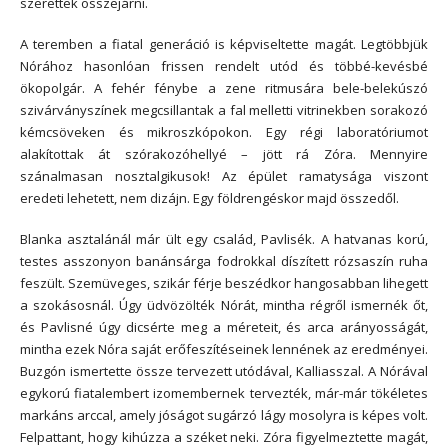
szerettek összejárni.
A teremben a fiatal generáció is képviseltette magát. Legtöbbjük
Nórához hasonlóan frissen rendelt utód és többé-kevésbé
ökopolgár. A fehér fénybe a zene ritmusára bele-belekúszó
szivárványszínek megcsillantak a fal melletti vitrinekben sorakozó
kémcsöveken és mikroszkópokon. Egy régi laboratóriumot
alakítottak át szórakozóhellyé – jött rá Zóra. Mennyire
szánalmasan nosztalgikusok! Az épület ramatysága viszont
eredeti lehetett, nem dizájn. Egy földrengéskor majd összedől.
Blanka asztalánál már ült egy család, Pavlisék. A hatvanas korú,
testes asszonyon banánsárga fodrokkal díszített rózsaszín ruha
feszült. Szemüveges, szikár férje beszédkor hangosabban lihegett
a szokásosnál. Úgy üdvözölték Nórát, mintha régről ismernék őt,
és Pavlisné úgy dicsérte meg a méreteit, és arca arányosságát,
mintha ezek Nóra saját erőfeszítéseinek lennének az eredményei.
Buzgón ismertette össze tervezett utódával, Kalliasszal. A Nórával
egykorú fiatalembert izomembernek tervezték, már-már tökéletes
markáns arccal, amely jóságot sugárzó lágy mosolyra is képes volt.
Felpattant, hogy kihúzza a széket neki. Zóra figyelmeztette magát,