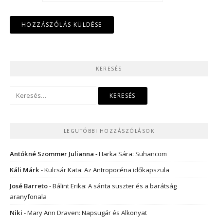
KERESÉS
Keresés:
LEGUTÓBBI HOZZÁSZÓLÁSOK
Antókné Szommer Julianna
-
Harka Sára: Suhancom
Káli Márk
-
Kulcsár Kata: Az Antropocéna időkapszula
José Barreto
-
Bálint Erika: A sánta suszter és a barátság
aranyfonala
Niki
-
Mary Ann Draven: Napsugár és Alkonyat