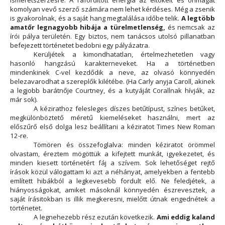
ismeretszerzésre. A ráfordított energia az eltökélt és önmagát
komolyan vevő szerző számára nem lehet kérdéses. Még a zsenik
is gyakorolnak, és a saját hang megtalálása időbe telik.
A legtöbb
amatőr legnagyobb hibája a türelmetlenség,
és nemcsak az
írói pálya területén. Egy biztos, nem tanácsos utolsó pillanatban
befejezett történetet bedobni egy pályázatra.
Kerüljétek a kimondhatatlan, értelmezhetetlen vagy
hasonló hangzású karakterneveket. Ha a történetben
mindenkinek C-vel kezdődik a neve, az olvasó könnyedén
belezavarodhat a szereplők kilétébe. (Ha Carly anyja Caroll, akinek
a legjobb barátnője Courtney, és a kutyáját Corallnak hívják, az
már sok).
A kézirathoz felesleges díszes betűtípust, színes betűket,
megkülönböztető méretű kiemeléseket használni, mert az
előszűrő első dolga lesz beállítani a kéziratot Times New Roman
12-re.
Tömören és összefoglalva: minden kéziratot örömmel
olvastam, éreztem mögöttük a kifejtett munkát, igyekezetet, és
minden kiesett történetért fáj a szívem. Sok lehetőséget rejtő
írások közül válogattam ki azt a néhányat, amelyekben a fentebb
említett hibákból a legkevesebb fordult elő. Ne feledjétek, a
hiányosságokat, amiket másoknál könnyedén észrevesztek, a
saját írásitokban is illik megkeresni, mielőtt útnak engednétek a
történetet.
A legnehezebb rész ezután következik.
Ami eddig kaland