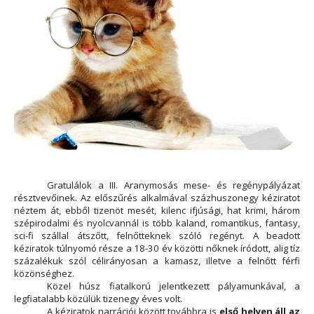
Gratulálok a III. Aranymosás mese- és regénypályázat
résztvevőinek. Az előszűrés alkalmával százhuszonegy kéziratot
néztem át, ebből tizenöt mesét, kilenc ifjúsági, hat krimi, három
szépirodalmi és nyolcvannál is több kaland, romantikus, fantasy,
sci-fi szállal átszőtt, felnőtteknek szóló regényt. A beadott
kéziratok túlnyomó része a 18-30 év közötti nőknek íródott, alig tíz
százalékuk szól célirányosan a kamasz, illetve a felnőtt férfi
közönséghez.
Közel húsz fiatalkorú jelentkezett pályamunkával, a
legfiatalabb közülük tizenegy éves volt.
A kéziratok narrációi között továbbra is
első helyen áll az