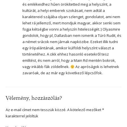
és emlékeidhez hűen örökítetted meg a helyszínt, a
kultúrát, a helyi emberek szokásait, nem adtál a
karaktereid szájába olyan szlenget, gondolatot, ami nem
lehet rá jellemző, mert mondjuk magyar, akkor senki sem
fogja kétségbe vonni a helyszín hitelességét.:) Olyasmire
gondolok, hogy pl, Dallasban nem ismerik a Túró Rudit, és
a német srácok nem járnak napközibe. Ezeket illik tudni
egy írópalántának, amikor külföldi helyszínt választ a
történetéhez. A cikk ehhez hasonló esetekről tesz
említést, és nem arról, hogy a Main Rd mentén bokrok,
vagy inkább fák zöldellnek.
Az apróságok is lehetnek
zavaróak, de az már egy következő lépcsőfok.
Vélemény, hozzászólás?
Az e-mail címet nem tesszük közzé.
A kötelező mezőket
*
karakterrel jelöltük