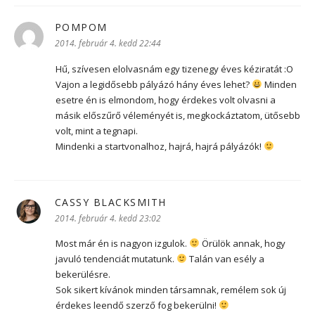
POMPOM
szerint:
2014. február 4. kedd 22:44
Hű, szívesen elolvasnám egy tizenegy éves kéziratát :O
Vajon a legidősebb pályázó hány éves lehet?
Minden
esetre én is elmondom, hogy érdekes volt olvasni a
másik előszűrő véleményét is, megkockáztatom, ütősebb
volt, mint a tegnapi.
Mindenki a startvonalhoz, hajrá, hajrá pályázók!
CASSY BLACKSMITH
szerint:
2014. február 4. kedd 23:02
Most már én is nagyon izgulok.
Örülök annak, hogy
javuló tendenciát mutatunk.
Talán van esély a
bekerülésre.
Sok sikert kívánok minden társamnak, remélem sok új
érdekes leendő szerző fog bekerülni!