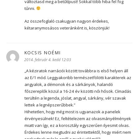
változtasd meg a betűtípust! Sokkal több hiba fel fog
tűnni.
Az összefoglaló csakugyan nagyon érdekes,
kétaranymosásos veteránként is, köszönjük!
KOCSIS NOÉMI
szerint:
2014. február 4. kedd 12:03
„A kéziratok narrációi között továbbra is első helyen áll
az E/1 mód. Leggyakoribb természetfölötti karakterek az
angyalok, a démonok és a sárkányok, halandó
főszereplők közül a 16-24 év közötti női hősök. Címadás
terültén a legenda, jóslat, angyal, sárkány, vér szavak
lettek a legnépszerűbbek.”
Hihetetlen, hogy még most is ugyanazok a panelek
érvényesülnek! Ez, feltételezem az olvasmányélmények
miatt van így, ez a korosztály egyszerűen ilyesmit olvas.
Érdekes lenne megtudni az érintettektől, hogy miért nem
szakadnak már le erről a nyelvi világról?