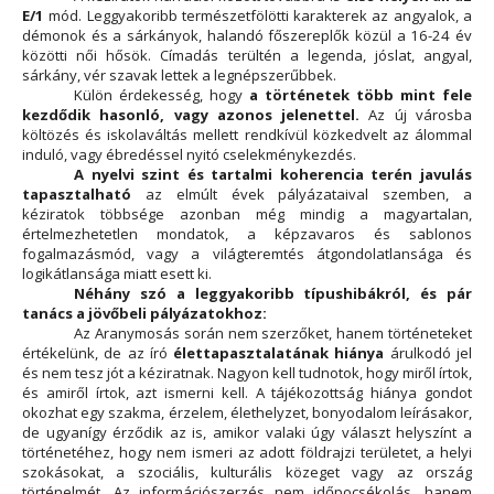
E/1
mód. Leggyakoribb természetfölötti karakterek az angyalok, a
démonok és a sárkányok, halandó főszereplők közül a 16-24 év
közötti női hősök. Címadás terültén a legenda, jóslat, angyal,
sárkány, vér szavak lettek a legnépszerűbbek.
Külön érdekesség, hogy
a történetek több mint fele
kezdődik hasonló, vagy azonos jelenettel.
Az új városba
költözés és iskolaváltás mellett rendkívül közkedvelt az álommal
induló, vagy ébredéssel nyitó cselekménykezdés.
A nyelvi szint és tartalmi koherencia terén javulás
tapasztalható
az elmúlt évek pályázataival szemben, a
kéziratok többsége azonban még mindig a magyartalan,
értelmezhetetlen mondatok, a képzavaros és sablonos
fogalmazásmód, vagy a világteremtés átgondolatlansága és
logikátlansága miatt esett ki.
Néhány szó a leggyakoribb típushibákról, és pár
tanács a jövőbeli pályázatokhoz:
Az Aranymosás során nem szerzőket, hanem történeteket
értékelünk, de az író
élettapasztalatának hiánya
árulkodó jel
és nem tesz jót a kéziratnak. Nagyon kell tudnotok, hogy miről írtok,
és amiről írtok, azt ismerni kell. A tájékozottság hiánya gondot
okozhat egy szakma, érzelem, élethelyzet, bonyodalom leírásakor,
de ugyanígy érződik az is, amikor valaki úgy választ helyszínt a
történetéhez, hogy nem ismeri az adott földrajzi területet, a helyi
szokásokat, a szociális, kulturális közeget vagy az ország
történelmét. Az információszerzés nem időpocsékolás, hanem