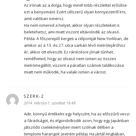
Az írónak az a dolga, hogy minél több részlettel erősítse
ezt a benyomást. Ezért célszerű olyan környezetről írni,
amit valóban ismersz.
Ha nem ismered a helyet, akkor olyan részleteket is
beletehetsz, ami miatt viszont eltávolodik az olvasó.
Példa: A főszereplő kergeti a célpontját New Yorkban, de
amikor az a 13. és 27. utca sarkán lévő metrólejáróhoz
ér, akkor ott elveszíti. Ez ránézésre jónak tűnhet,
remélheted, hogy az olvasó nem ismeri az összes
metrómegállót, viszont a páratlan számok találkozása
miatt nem működik, ha valaki ismeri a várost.
SZERK-2
szerint:
2014. március 1. szombat 16:49
Adir, könnyű értékelni egy helyszínt, ha az előszűrő veszi
a fáradságot, és elgondolkodik azon, hogy egy Japánban
játszódó cselekményben miért szólnak délben a
templomi harangok (extrém példa). Ha jártál Angliában,