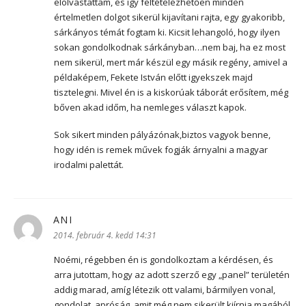
elolvastattam, és így feltételezhetően minden
értelmetlen dolgot sikerül kijavítani rajta, egy gyakoribb,
sárkányos témát fogtam ki. Kicsit lehangoló, hogy ilyen
sokan gondolkodnak sárkányban…nem baj, ha ez most
nem sikerül, mert már készül egy másik regény, amivel a
példaképem, Fekete István előtt igyekszek majd
tisztelegni. Mivel én is a kiskorúak táborát erősítem, még
bőven akad időm, ha nemleges választ kapok.
Sok sikert minden pályázónak,biztos vagyok benne,
hogy idén is remek művek fogják árnyalni a magyar
irodalmi palettát.
ANI
szerint:
2014. február 4. kedd 14:31
Noémi, régebben én is gondolkoztam a kérdésen, és
arra jutottam, hogy az adott szerző egy „panel” területén
addig marad, amíg létezik ott valami, bármilyen vonal,
gondolat, apróság, amit még nem sikerült kiírnia magából.