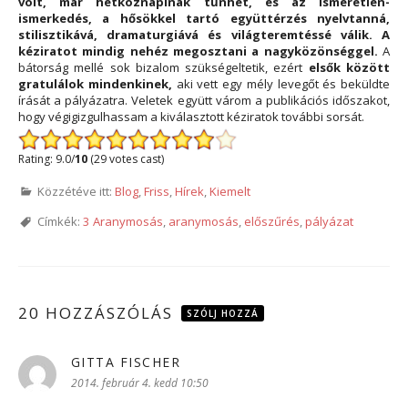
volt, már hétköznapinak tűnhet, és az ismeretlen-
ismerkedés, a hősökkel tartó együttérzés nyelvtanná,
stilisztikává, dramaturgiává és világteremtéssé válik. A
kéziratot mindig nehéz megosztani a nagyközönséggel.
A
bátorság mellé sok bizalom szükségeltetik, ezért
elsők között
gratulálok mindenkinek,
aki vett egy mély levegőt és beküldte
írását a pályázatra. Veletek együtt várom a publikációs időszakot,
hogy végigizgulhassam a kiválasztott kéziratok további sorsát.
Rating: 9.0/
10
(29 votes cast)
Közzétéve itt:
Blog
,
Friss
,
Hírek
,
Kiemelt
Címkék:
3 Aranymosás
,
aranymosás
,
előszűrés
,
pályázat
20 HOZZÁSZÓLÁS
SZÓLJ HOZZÁ
GITTA FISCHER
szerint:
2014. február 4. kedd 10:50