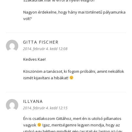
Nagyon érdekelne, hogy hány mai történetű pályamunka
volt?
GITTA FISCHER
szerint:
2014. február 4. kedd 12:08
Kedves Kae!
Köszönöm a tanácsot, ki fogom próbálni, amint nekiállok
ismét kijavítani a hibákat!
ILLYANA
szerint:
2014. február 4. kedd 12:15
Én is csatlakozom Gittához, mert én is utolsó pillanatos
vagyok
Igaz, mentségemre legyen mondja, hogy az
utolsó egy hétben mindkét gép (asztali és laptop is) úgy