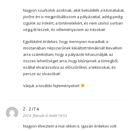
Nagyon szurkolok azoknak, akik beküldték a kéziratukat,
jövőre én is megpróbálkozom a pályázattal, addig pedig
izgulok az írókért, a történetekért, és nem utolsó sorban
végig itt leszek, és véleményezem az írásokat!
Egyébként érdekes, hogy mennyien maradtak a
mostanában népszerűnek kikiáltott témáknál! Bevallom
arra számítottam, hogy a pályázók kihasználják az
összes lehetőséget arra, hogy kitűnjenek a tömegből,
ezáltal elvarázsolva az előszűrőket, a lektorokat, és
persze az olvasókat!
Várjuk a további fejleményeket!
Z. ZITA
szerint:
2014. február 4. kedd 19:53
Nagyon élveztem a mai cikket is. Igazán érdekes volt