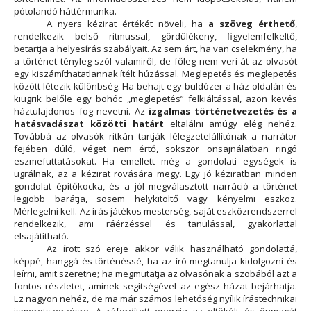
pótolandó háttérmunka.
A nyers kézirat értékét növeli, ha
a szöveg érthető
,
rendelkezik belső ritmussal, gördülékeny, figyelemfelkeltő,
betartja a helyesírás szabályait. Az sem árt, ha van cselekmény, ha
a történet tényleg szól valamiről, de főleg nem veri át az olvasót
egy kiszámíthatatlannak ítélt húzással. Meglepetés és meglepetés
között létezik különbség. Ha behajt egy buldózer a ház oldalán és
kiugrik belőle egy bohóc „meglepetés” felkiáltással, azon kevés
háztulajdonos fog nevetni. Az
izgalmas történetvezetés és a
hatásvadászat közötti határt
eltalálni amúgy elég nehéz.
Továbbá az olvasók ritkán tartják lélegzetelállítónak a narrátor
fejében dúló, véget nem értő, sokszor önsajnálatban ringó
eszmefuttatásokat. Ha emellett még a gondolati egységek is
ugrálnak, az a kézirat rovására megy. Egy jó kéziratban minden
gondolat építőkocka, és a jól megválasztott narráció a történet
legjobb barátja, sosem helykitöltő vagy kényelmi eszköz.
Mérlegelni kell. Az írás játékos mesterség, saját eszközrendszerrel
rendelkezik, ami ráérzéssel és tanulással, gyakorlattal
elsajátítható.
Az írott szó ereje akkor válik használható gondolattá,
képpé, hanggá és történéssé, ha az író megtanulja kidolgozni és
leírni, amit szeretne; ha megmutatja az olvasónak a szobából azt a
fontos részletet, aminek segítségével az egész házat bejárhatja.
Ez nagyon nehéz, de ma már számos lehetőség nyílik írástechnikai