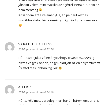
játszott velem, mint macska az egérrel. Persze, tudom ez
nem mentség
Köszönöm ezt a véleményt is, én például kezdek
tisztábban látni, bár a remény még mindig bennem van
SARAH E. COLLINS
szerint:
2014. február 4. kedd 12:16
Hű, köszönjük a véleményt! Ahogy olvastam… 99%-ig
biztos vagyok abban, hogy Nálad járt az én pályaművem!
És ettől csak jobban izgulok
AUTRIX
szerint:
2014. február 4. kedd 14:26
Hűha. Félelmetes a dolog, mert bár én három emberrel is