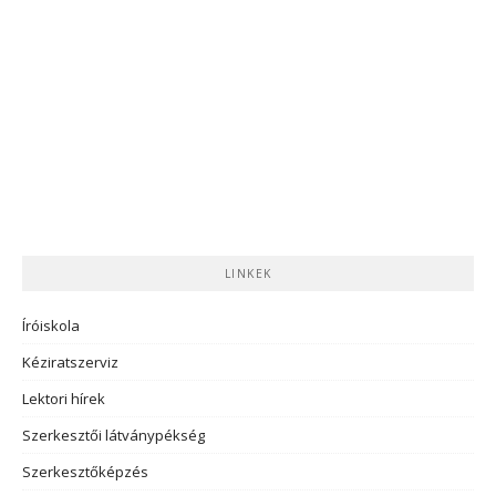
LINKEK
Íróiskola
Kéziratszerviz
Lektori hírek
Szerkesztői látványpékség
Szerkesztőképzés