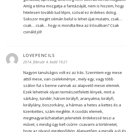
Amíg a téma mozgatja a fantáziáját, nem is hiszem, hogy
hitelesen tovább tud lépni, szóval ez érdekes dolog.
Sokszor megírt sémán belül is lehet újat mutatni, csak…
csak… csak… hogy is mondta Bea az írósuliban? Csak
csináld jól!
LOVEPENCILS
szerint:
2014. február 4. kedd 19:21
Nagyon tanulságos volt ez az írás. Szerintem egy mese
attól mese, van cselekménye , mely egy, vagy több
szálon fut s benne vannak az alapvető mesei elemek.
Ezek lehetnek olyan természetfeletti lények, mint a
sárkány, tündér, három királyfi, aranyalma, királyfi,
királylány, boszorkány, a hármas a hetes a kettes és a
tizenkettes, szám megléte. A csodás elemek,
megmagyarázhatatlan jelenetek érdekessé teszi a
művet, s mindig úgy kell csűrni- csavarni a történetet,
hogy az olvasó meglepődjön. Alapvetően a mesék a jó és