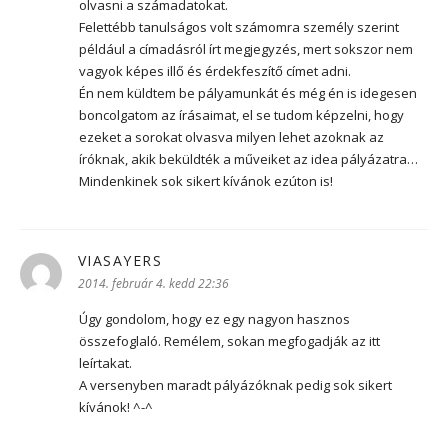
olvasni a számadatokat.
Felettébb tanulságos volt számomra személy szerint
például a címadásról írt megjegyzés, mert sokszor nem
vagyok képes illő és érdekfeszítő címet adni.
Én nem küldtem be pályamunkát és még én is idegesen
boncolgatom az írásaimat, el se tudom képzelni, hogy
ezeket a sorokat olvasva milyen lehet azoknak az
íróknak, akik beküldték a műveiket az idea pályázatra…
Mindenkinek sok sikert kívánok ezúton is!
VIASAYERS
szerint:
2014. február 4. kedd 22:36
Úgy gondolom, hogy ez egy nagyon hasznos
összefoglaló. Remélem, sokan megfogadják az itt
leírtakat.
A versenyben maradt pályázóknak pedig sok sikert
kívánok! ^-^