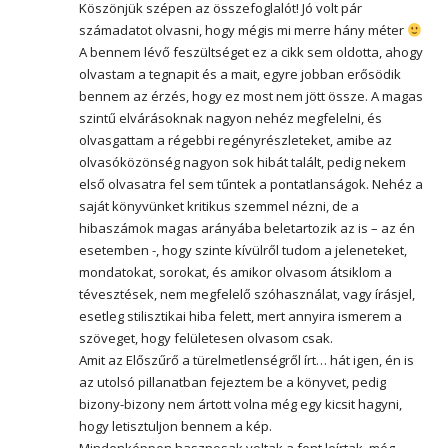
Köszönjük szépen az összefoglalót! Jó volt pár
számadatot olvasni, hogy mégis mi merre hány méter
A bennem lévő feszültséget ez a cikk sem oldotta, ahogy
olvastam a tegnapit és a mait, egyre jobban erősödik
bennem az érzés, hogy ez most nem jött össze. A magas
szintű elvárásoknak nagyon nehéz megfelelni, és
olvasgattam a régebbi regényrészleteket, amibe az
olvasóközönség nagyon sok hibát talált, pedig nekem
első olvasatra fel sem tűntek a pontatlanságok. Nehéz a
saját könyvünket kritikus szemmel nézni, de a
hibaszámok magas arányába beletartozik az is – az én
esetemben -, hogy szinte kívülről tudom a jeleneteket,
mondatokat, sorokat, és amikor olvasom átsiklom a
tévesztések, nem megfelelő szóhasználat, vagy írásjel,
esetleg stilisztikai hiba felett, mert annyira ismerem a
szöveget, hogy felületesen olvasom csak.
Amit az Előszűrő a türelmetlenségről írt… hát igen, én is
az utolsó pillanatban fejeztem be a könyvet, pedig
bizony-bizony nem ártott volna még egy kicsit hagyni,
hogy letisztuljon bennem a kép.