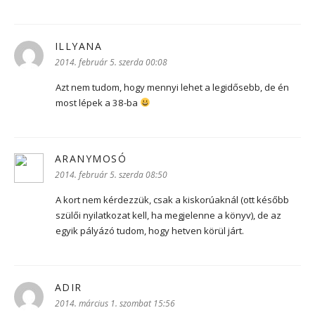
ILLYANA
szerint:
2014. február 5. szerda 00:08
Azt nem tudom, hogy mennyi lehet a legidősebb, de én
most lépek a 38-ba
ARANYMOSÓ
szerint:
2014. február 5. szerda 08:50
A kort nem kérdezzük, csak a kiskorúaknál (ott később
szülői nyilatkozat kell, ha megjelenne a könyv), de az
egyik pályázó tudom, hogy hetven körül járt.
ADIR
szerint:
2014. március 1. szombat 15:56