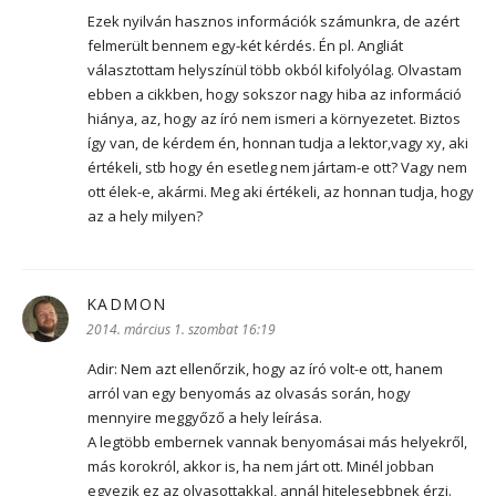
Ezek nyilván hasznos információk számunkra, de azért
felmerült bennem egy-két kérdés. Én pl. Angliát
választottam helyszínül több okból kifolyólag. Olvastam
ebben a cikkben, hogy sokszor nagy hiba az információ
hiánya, az, hogy az író nem ismeri a környezetet. Biztos
így van, de kérdem én, honnan tudja a lektor,vagy xy, aki
értékeli, stb hogy én esetleg nem jártam-e ott? Vagy nem
ott élek-e, akármi. Meg aki értékeli, az honnan tudja, hogy
az a hely milyen?
KADMON
szerint:
2014. március 1. szombat 16:19
Adir: Nem azt ellenőrzik, hogy az író volt-e ott, hanem
arról van egy benyomás az olvasás során, hogy
mennyire meggyőző a hely leírása.
A legtöbb embernek vannak benyomásai más helyekről,
más korokról, akkor is, ha nem járt ott. Minél jobban
egyezik ez az olvasottakkal, annál hitelesebbnek érzi.