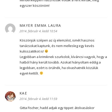
Mindenképpen hasznosak voltak a fent leírtak, még
egyszer köszönöm!
MAYER EMMA LAURA
szerint:
2014. február 4. kedd 10:54
Köszönjük szépen az új elemzést, ismét hasznos
tanácsokat kaptunk, és nem mellesleg egy kevés
kulisszatitkot is!
Legjobban a krimiknek szurkolok, kíváncsi vagyok, hogy a
hatból hány került tovább. Azokat hiányoltam eddig a
legjobban, ezért is örülnék, ha olvashatnék közülük
egyet-kettőt.
KAE
szerint:
2014. február 4. kedd 11:59
Gitta Fischer, hadd adjak egy tippet: átolvasáskor