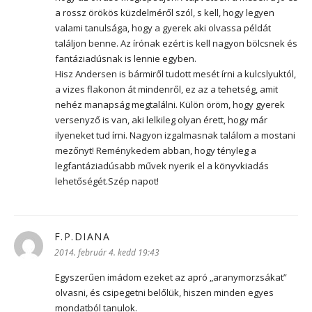
a rossz örökös küzdelméről szól, s kell, hogy legyen
valami tanulsága, hogy a gyerek aki olvassa példát
találjon benne. Az írónak ezért is kell nagyon bölcsnek és
fantáziadúsnak is lennie egyben.
Hisz Andersen is bármiről tudott mesét írni a kulcslyuktól,
a vizes flakonon át mindenről, ez az a tehetség, amit
nehéz manapság megtalálni. Külön öröm, hogy gyerek
versenyző is van, aki lelkileg olyan érett, hogy már
ilyeneket tud írni. Nagyon izgalmasnak találom a mostani
mezőnyt! Reménykedem abban, hogy tényleg a
legfantáziadúsabb művek nyerik el a könyvkiadás
lehetőségét.Szép napot!
F.P.DIANA
szerint:
2014. február 4. kedd 19:43
Egyszerűen imádom ezeket az apró „aranymorzsákat”
olvasni, és csipegetni belőlük, hiszen minden egyes
mondatból tanulok.