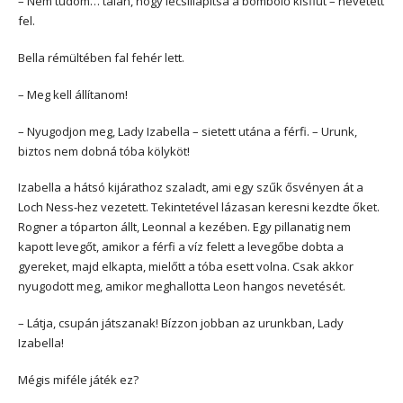
– Nem tudom… talán, hogy lecsillapítsa a bömbölő kisfiút – nevetett
fel.
Bella rémültében fal fehér lett.
– Meg kell állítanom!
– Nyugodjon meg, Lady Izabella – sietett utána a férfi. – Urunk,
biztos nem dobná tóba kölyköt!
Izabella a hátsó kijárathoz szaladt, ami egy szűk ősvényen át a
Loch Ness-hez vezetett. Tekintetével lázasan keresni kezdte őket.
Rogner a tóparton állt, Leonnal a kezében. Egy pillanatig nem
kapott levegőt, amikor a férfi a víz felett a levegőbe dobta a
gyereket, majd elkapta, mielőtt a tóba esett volna. Csak akkor
nyugodott meg, amikor meghallotta Leon hangos nevetését.
– Látja, csupán játszanak! Bízzon jobban az urunkban, Lady
Izabella!
Mégis miféle játék ez?