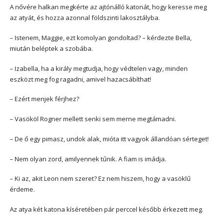
A nővére halkan megkérte az ajtónálló katonát, hogy keresse meg
az atyát, és hozza azonnal földszinti lakosztályba.
– Istenem, Maggie, ezt komolyan gondoltad? – kérdezte Bella,
miután beléptek a szobába.
– Izabella, ha a király megtudja, hogy védtelen vagy, minden
eszközt meg fog ragadni, amivel hazacsábíthat!
– Ezért menjek férjhez?
– Vasököl Rogner mellett senki sem merne megtámadni.
– De ő egy pimasz, undok alak, mióta itt vagyok állandóan sérteget!
– Nem olyan zord, amilyennek tűnik. A fiam is imádja.
– Ki az, akit Leon nem szeret? Ez nem hiszem, hogy a vasöklű
érdeme.
Az atya két katona kíséretében pár perccel később érkezett meg.