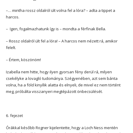
–… mintha rossz oldalról ült volna fel a lóra? – adta a tippet a
harcos.
– Igen, fogalmazhatunk így is – mondta a férfinak Bella.
– Rossz oldalról ült fel a lóra! – A harcos nem nézett rá, amikor
felelt.
– Értem, köszönöm!
Izabella nem hitte, hogy ilyen gyorsan fény derül rá, milyen
csekélyke a lovagló tudománya. Szégyenében, azt sem bánta
volna, ha a föld kinyílik alatta és elnyeli, de mivel ez nem történt
meg, próbálta visszanyeri megtépázott önbecsülését.
*
6. fejezet
Órákkal később Rogner kijelentette, hogy a Loch Ness mentén