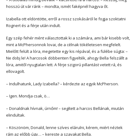
hosszú út vár ránk – mondta, ismét faképnél hagyva őt.
Izabella ott eldöntötte, erről a rossz szokásáról le fogja szoktatni
Rognert és a férje után indult.
Egy szép fehér mént választottak ki a számára, ami bár kisebb volt,
mint a McPhersonnok lovai, de a célnak tökéletesen megfelelt.
Mielőtt felült a lóra, megetette egy kis répával, és a fülébe súgta: –
Ne dobj le! A harcosok döbbenten figyelték, ahogy Bella felszállt a
lóra, amitől nyugtalan lett. A férje szigorú pillantást vetett rá, és
ellovagolt.
– Indulhatunk, Lady Izabella? – kérdezte az egyik McPherson.
– Igen. Mondja csak, ö…
– Donaldnak hívnak, úrnőm! – segített a harcos Bellának, miután
elindultak.
– Köszönöm, Donald, lenne szíves elárulni, kérem, miért néztek
rám az előbb úgy… – kereste a szavakat Bella.