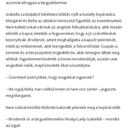
azonnal elhagyta a tárgyalótermet.
Izabella szobájából tökéletes kilátás nyílt a kastély bejáratára.
Margaret és Bella az ablakon keresztül figyelték az eseményeket.
Nem kellett sokat várniuk az angolok felbukkanására, akik miután
elérték a kaput, letették a fegyvereiket, hogy a jó szándékukat
bizonyítsák. Broderick, amint meghallgatta a kapuőr jelentését,
intett az embereinek, akik leengedték a felvonóhidat. Csupán a
követet és a két püspököt engedték be, akik remegve álltak meg
előttük. Figyelemmel kísérték a követ mondandóját, azután utat
engedtek nekik, majd követték őket a kastélyba.
– Szerinted azért jöttek, hogy magukkal vigyenek?
– Ne izgulj Bella, harc nélkül innen el nem visz senki! – jegyezte
meg Margaret.
Nem sokkal később McBride katonák jelentek meg a bejárat előtt.
– Broderick úr a tárgyalótermébe hívatja Lady Izabellát – mondta
az egyik.