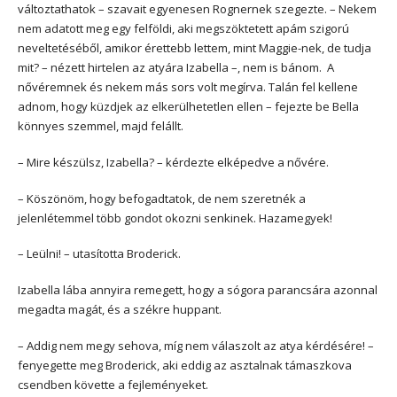
változtathatok – szavait egyenesen Rognernek szegezte. – Nekem
nem adatott meg egy felföldi, aki megszöktetett apám szigorú
neveltetéséből, amikor érettebb lettem, mint Maggie-nek, de tudja
mit? – nézett hirtelen az atyára Izabella –, nem is bánom. A
nővéremnek és nekem más sors volt megírva. Talán fel kellene
adnom, hogy küzdjek az elkerülhetetlen ellen – fejezte be Bella
könnyes szemmel, majd felállt.
– Mire készülsz, Izabella? – kérdezte elképedve a nővére.
– Köszönöm, hogy befogadtatok, de nem szeretnék a
jelenlétemmel több gondot okozni senkinek. Hazamegyek!
– Leülni! – utasította Broderick.
Izabella lába annyira remegett, hogy a sógora parancsára azonnal
megadta magát, és a székre huppant.
– Addig nem megy sehova, míg nem válaszolt az atya kérdésére! –
fenyegette meg Broderick, aki eddig az asztalnak támaszkova
csendben követte a fejleményeket.