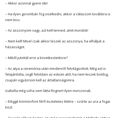
– Akkor azonnal gyere ide!
– Ha ilyen gorombán fog viselkedni, akkor a válaszom továbbra is
nem lesz.
– Az asszonyom vagy, azt kell tenned, amit mondok!
– Nem kell! Mivel csak akkor leszek az asszonya, ha elháljuk a
házasságot.
– Miből jutottál erre a következtetésre?
– Az atya a ceremónia után mindenről felvilágosított. Még azt is
felajánlotta, segít feloldani az esküm alól, ha nem leszek boldog,
csupán vigyáznom kell az ártatlanságomra.
Izabella még soha sem látta Rognert ilyen morcosnak.
– Eléggé körmönfont férfi tiszteletes létére – szűrte az ura a fogai
közt.
– Csupán elővigyázatos, így még visszamehetek a McBride-okhoz,