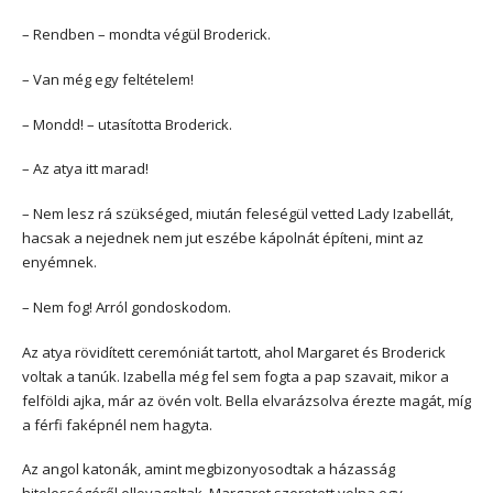
– Rendben – mondta végül Broderick.
– Van még egy feltételem!
– Mondd! – utasította Broderick.
– Az atya itt marad!
– Nem lesz rá szükséged, miután feleségül vetted Lady Izabellát,
hacsak a nejednek nem jut eszébe kápolnát építeni, mint az
enyémnek.
– Nem fog! Arról gondoskodom.
Az atya rövidített ceremóniát tartott, ahol Margaret és Broderick
voltak a tanúk. Izabella még fel sem fogta a pap szavait, mikor a
felföldi ajka, már az övén volt. Bella elvarázsolva érezte magát, míg
a férfi faképnél nem hagyta.
Az angol katonák, amint megbizonyosodtak a házasság