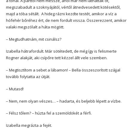
a tónál. A parttól nem messze, ahol már nem láthatták őt,
megszabadult a szoknyájától, vértől átnedvesedett kötésektől,
majd a tóba sétált. A hideg rázni kezdte testét, amikor a víz a
hófehér bőréhez ért, de nem fordult vissza. Összerezzent, amikor
valaki megszólalt a háta mögött.
– Megtudhatnám, mit csinálsz?
Izabella hátrafordult. Már sötétedett, de még így is felismerte
Rogner alakját, aki csípőre tett kézzel állt vele szemben.
– Megtisztítom a sebet a lábamon! – Bella összeszorított szájjal
tovább folytatta az útját.
– Mutasd!
– Nem, nem olyan vészes… – hadarta, és beljebb lépett a vízbe.
– Félsz tőlem? – húzta fel a szemöldökét a férfi.
Izabella megrázta a fejét.