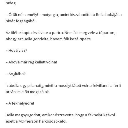
hideg.
– Őrült nőszemély! – motyogta, amint kiszabadította Bella bokáját a
hínár fogságából.
Az ölébe kapta és kivitte a partra. Nem állt meg vele a tóparton,
ahogy azt Bella gondolta, hanem fák közé cipelte.
– Hová visz?
– Ahová már rég kellett volna!
– Angliába?
Izabella egy pillanatig, mintha mosolyt látott volna felvillanni a férfi
arcán, mielőtt megszólalt.
– A fekhelyedre!
Bella megnyugodott, amikor észrevette, hogy a fekhelyük távol
esett a McPherson harcososokétól.