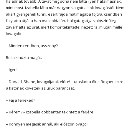
haladnak tovább. A tavat még soha nem látta ilyen hatalmasnak,
mint most. Izabella lába már nagyon sajgott a sok lovaglástól. Nem
akart gyengének tűnni, ezért fájdalmát magába fojtva, csendben
folytatta útját a harcosok oldalán. Hallgatagsága valószínűleg
zavarhatta az urát, mert komor tekintettel nézett rá, miután mellé
lovagolt:
– Minden rendben, asszony?
Bella kihúzta magát.
– Igen!
– Donald, Shane, lovagoljatok előre! – utasította őket Rogner, mire
a katonák követték az uruk parancsát.
– Fáj a feneked?
– Kérem? – Izabella döbbenten tekintett a férjére.
– Könnyen megesik annál, aki először lovagol!