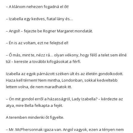
– A klánom nehezen fogadná el őt!
– Izabella egy kedves, fiatal lány és…
– Angol! – fejezte be Rogner Margaret mondatát.
– Én is az voltam, ezt ne felejtsd el!
– Ő más, mint te, nézz rá… olyan vékony, hogy félő a telet sem élné
túl – kereste a további kifogásokat a férfi.
Izabella az egyik párnázott széken ült és az életén gondolkodott.
Haza kell térnem! Nem mintha, Londonban, sokkal kedveltebb
lettem volna, de nem maradhatok itt.
– Ön mit gondol erről a házasságról, Lady Izabella? – kérdezte az
atya, mire Bella felkapta a fejét.
A teremben mindenki őt figyelte.
– Mr. McPhersonnak igaza van. Angol vagyok, ezen a tényen nem