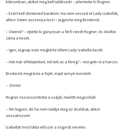
klánomban, akiket meg kell találnunk! – jelentette ki Rogner.
– Ezért kell döntened barátom. Ha nem veszed el Lady Izabellát,
akkor Owen asszonya lesz! – jegyezte meg Broderick.
– Owené? – ejtette ki gúnyosan a férfi nevét Rogner, és ökölbe
zárta a kezét.
– Igen, tegnap este megkérte tőlem Lady Izabella kezét.
– Hát már elfelejtetted, mit tett az a féreg? – morgott rá a harcos.
Broderick megrázta a fejét, majd annyit mondott:
– Dönts!
Rogner összeszorította a száját, mielőtt megszólalt.
– Ám legyen, de ha nem találja meg az árulókat, akkor
visszahozom!
Izabellát most látta először a sógorát nevetni.