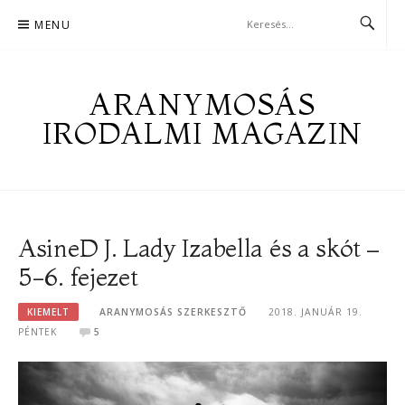
Skip
MENU
to
content
ARANYMOSÁS
IRODALMI MAGAZIN
AsineD J. Lady Izabella és a skót –
5-6. fejezet
KIEMELT
ARANYMOSÁS SZERKESZTŐ
2018. JANUÁR 19.
PÉNTEK
5