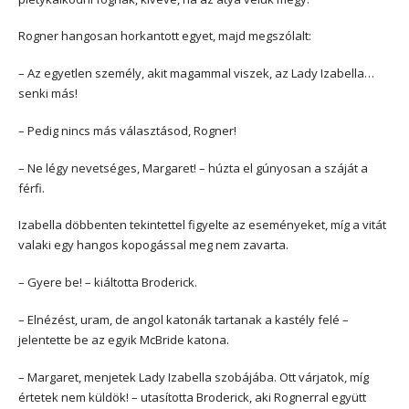
Rogner hangosan horkantott egyet, majd megszólalt:
– Az egyetlen személy, akit magammal viszek, az Lady Izabella…
senki más!
– Pedig nincs más választásod, Rogner!
– Ne légy nevetséges, Margaret! – húzta el gúnyosan a száját a
férfi.
Izabella döbbenten tekintettel figyelte az eseményeket, míg a vitát
valaki egy hangos kopogással meg nem zavarta.
– Gyere be! – kiáltotta Broderick.
– Elnézést, uram, de angol katonák tartanak a kastély felé –
jelentette be az egyik McBride katona.
– Margaret, menjetek Lady Izabella szobájába. Ott várjatok, míg
értetek nem küldök! – utasította Broderick, aki Rognerral együtt