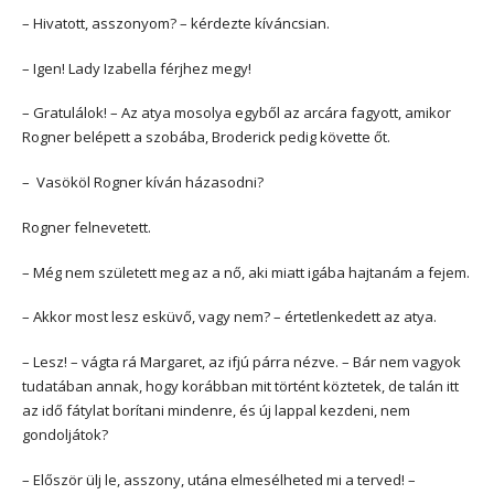
– Hivatott, asszonyom? – kérdezte kíváncsian.
– Igen! Lady Izabella férjhez megy!
– Gratulálok! – Az atya mosolya egyből az arcára fagyott, amikor
Rogner belépett a szobába, Broderick pedig követte őt.
– Vasököl Rogner kíván házasodni?
Rogner felnevetett.
– Még nem született meg az a nő, aki miatt igába hajtanám a fejem.
– Akkor most lesz esküvő, vagy nem? – értetlenkedett az atya.
– Lesz! – vágta rá Margaret, az ifjú párra nézve. – Bár nem vagyok
tudatában annak, hogy korábban mit történt köztetek, de talán itt
az idő fátylat borítani mindenre, és új lappal kezdeni, nem
gondoljátok?
– Először ülj le, asszony, utána elmesélheted mi a terved! –