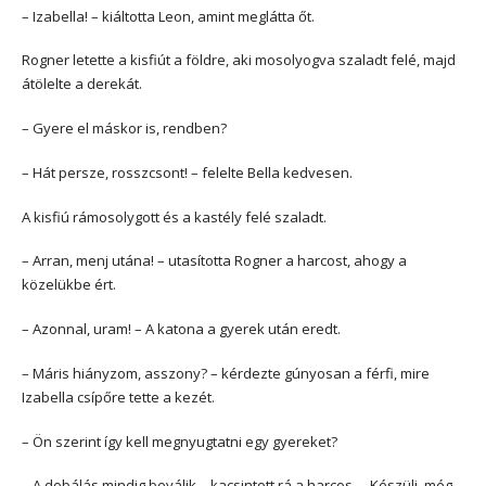
– Izabella! – kiáltotta Leon, amint meglátta őt.
Rogner letette a kisfiút a földre, aki mosolyogva szaladt felé, majd
átölelte a derekát.
– Gyere el máskor is, rendben?
– Hát persze, rosszcsont! – felelte Bella kedvesen.
A kisfiú rámosolygott és a kastély felé szaladt.
– Arran, menj utána! – utasította Rogner a harcost, ahogy a
közelükbe ért.
– Azonnal, uram! – A katona a gyerek után eredt.
– Máris hiányzom, asszony? – kérdezte gúnyosan a férfi, mire
Izabella csípőre tette a kezét.
– Ön szerint így kell megnyugtatni egy gyereket?
– A dobálás mindig beválik – kacsintott rá a harcos. – Készülj, még