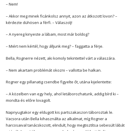
– Nem!
– Akkor meg minek ficánkolsz annyit, azon az átkozott lovon? –
kérdezte dühösen a férfi. – Válaszolj!
– A nyereg kinyeste a lábam, most már boldog?
– Miért nem kértél, hogy álljunk meg? – faggatta a férje.
Bella, Rognerre nézett, aki komoly tekintettel várt a válaszára.
– Nem akartam problémát okozni – vallotta be halkan.
Rogner egy pillanatig csendbe figyelte őt, utána kijelentette:
– A közelben van egy hely, ahol letáborozhatunk, addig bírd ki –
mondta és előre lovagolt.
Napnyugtakor egy eldugott kis partszakaszon táboroztak le.
Vacsora után Bella kihasználta az alkalmat, míg Rogner a
harcosaival tanácskozott, elindult, hogy megtisztítsa sebesült lábát