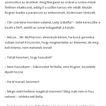
azonosítsa az árulókat. Amíg Margaret az urával a szoba másik
felében vitatkozott, addig ő a szőke harcos elé sétált. Miután
Rogner kiadta a parancsot az embereinek, kíváncsian ránézett.
– Tán szeretne mondani valamit, Lady Izabella? – tette keresztbe a
kezét a férfi, amitől az izmai kidagadtak a karján.
– Nézze… Mr. McPherson, elnézését kérem, ha kissé goromba
voltam önnel! Köszönöm, hogy megmentette az életemet, de meg
kell értenie, nem mehetek önnel!
– Tehát beismeri, hogy hazudott?
– Nem hazudtam! – háborodott fel Bella, mire Rogner, közelebb
lépett hozzá.
– Ha itt marad, beismeri!
– Mégis miért kellene magával mennem? Még csak nem is hisz
nekem! – védekezett Bella.