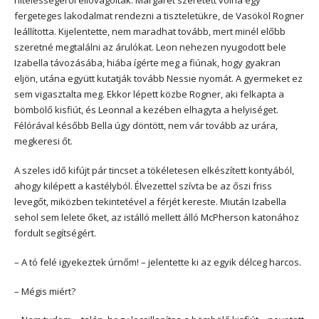
hitelességéről ellovagoltak. Margaret szeretett volna egy
fergeteges lakodalmat rendezni a tiszteletükre, de Vasököl Rogner
leállította. Kijelentette, nem maradhat tovább, mert minél előbb
szeretné megtalálni az árulókat. Leon nehezen nyugodott bele
Izabella távozásába, hiába ígérte meg a fiúnak, hogy gyakran
eljön, utána együtt kutatják tovább Nessie nyomát. A gyermeket ez
sem vigasztalta meg. Ekkor lépett közbe Rogner, aki felkapta a
bömbölő kisfiút, és Leonnal a kezében elhagyta a helyiséget.
Félórával később Bella úgy döntött, nem vár tovább az urára,
megkeresi őt.
A szeles idő kifújt pár tincset a tökéletesen elkészített kontyából,
ahogy kilépett a kastélyból. Élvezettel szívta be az őszi friss
levegőt, miközben tekintetével a férjét kereste. Miután Izabella
sehol sem lelete őket, az istálló mellett álló McPherson katonához
fordult segítségért.
– A tó felé igyekeztek úrnőm! – jelentette ki az egyik délceg harcos.
– Mégis miért?