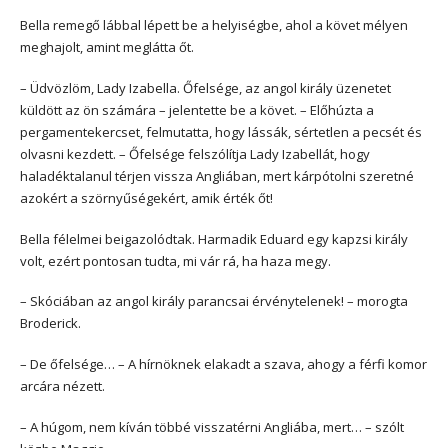
Bella remegő lábbal lépett be a helyiségbe, ahol a követ mélyen
meghajolt, amint meglátta őt.
– Üdvözlöm, Lady Izabella. Őfelsége, az angol király üzenetet
küldött az ön számára – jelentette be a követ. – Előhúzta a
pergamentekercset, felmutatta, hogy lássák, sértetlen a pecsét és
olvasni kezdett. – Őfelsége felszólítja Lady Izabellát, hogy
haladéktalanul térjen vissza Angliában, mert kárpótolni szeretné
azokért a szörnyűségekért, amik érték őt!
Bella félelmei beigazolódtak. Harmadik Eduard egy kapzsi király
volt, ezért pontosan tudta, mi vár rá, ha haza megy.
– Skóciában az angol király parancsai érvénytelenek! – morogta
Broderick.
– De őfelsége… – A hírnöknek elakadt a szava, ahogy a férfi komor
arcára nézett.
– A húgom, nem kíván többé visszatérni Angliába, mert… – szólt