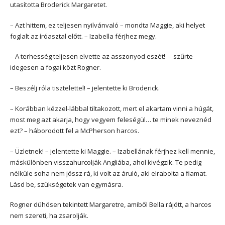
utasította Broderick Margaretet.
– Azt hittem, ez teljesen nyilvánvaló – mondta Maggie, aki helyet
foglalt az íróasztal előtt. – Izabella férjhez megy.
– A terhesség teljesen elvette az asszonyod eszét! – szűrte
idegesen a fogai közt Rogner.
– Beszélj róla tisztelettel! – jelentette ki Broderick.
– Korábban kézzel-lábbal tiltakozott, mert el akartam vinni a húgát,
most meg azt akarja, hogy vegyem feleségül… te minek neveznéd
ezt? – háborodott fel a McPherson harcos.
– Üzletnek! – jelentette ki Maggie. – Izabellának férjhez kell mennie,
máskülönben visszahurcolják Angliába, ahol kivégzik. Te pedig
nélküle soha nem jössz rá, ki volt az áruló, aki elrabolta a fiamat.
Lásd be, szükségetek van egymásra.
Rogner dühösen tekintett Margaretre, amiből Bella rájött, a harcos
nem szereti, ha zsarolják.