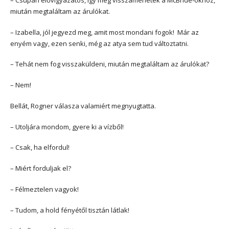
miután megtaláltam az árulókat.
– Izabella, jól jegyezd meg, amit most mondani fogok! Már az
enyém vagy, ezen senki, még az atya sem tud változtatni.
– Tehát nem fog visszaküldeni, miután megtaláltam az árulókat?
– Nem!
Bellát, Rogner válasza valamiért megnyugtatta.
– Utoljára mondom, gyere ki a vízből!
– Csak, ha elfordul!
– Miért forduljak el?
– Félmeztelen vagyok!
– Tudom, a hold fényétől tisztán látlak!