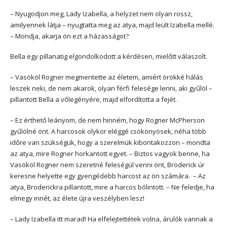
– Nyugodjon meg, Lady Izabella, a helyzet nem olyan rossz,
amilyennek látja – nyugtatta meg az atya, majd leült Izabella mellé.
– Mondja, akarja ön ezt a házasságot?
Bella egy pillanatig elgondolkodott a kérdésen, mielőtt válaszolt.
– Vasököl Rogner megmentette az életem, amiért örökké hálás
leszek neki, de nem akarok, olyan férfi felesége lenni, aki gyűlöl –
pillantott Bella a vőlegényére, majd elfordította a fejét.
– Ez érthető leányom, de nem hinném, hogy Rogner McPherson
gyűlölné önt. A harcosok olykor eléggé csökönyösek, néha több
időre van szükségük, hogy a szerelmük kibontakozzon – mondta
az atya, mire Rogner horkantott egyet. – Biztos vagyok benne, ha
Vasököl Rogner nem szeretné feleségül venni önt, Broderick úr
keresne helyette egy gyengédebb harcost az ön számára. – Az
atya, Broderickra pillantott, mire a harcos bólintott. – Ne feledje, ha
elmegy innét, az élete újra veszélyben lesz!
– Lady Izabella itt marad! Ha elfelejtettétek volna, árulók vannak a