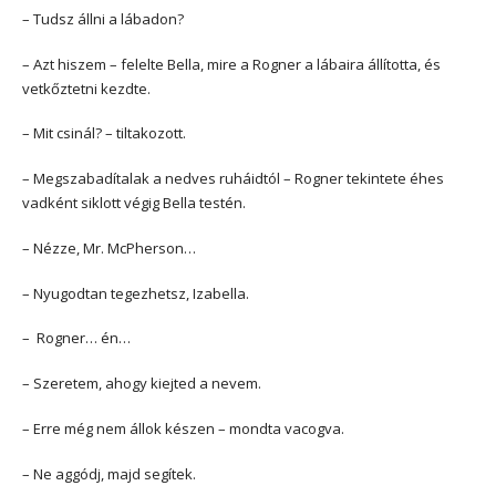
– Tudsz állni a lábadon?
– Azt hiszem – felelte Bella, mire a Rogner a lábaira állította, és
vetkőztetni kezdte.
– Mit csinál? – tiltakozott.
– Megszabadítalak a nedves ruháidtól – Rogner tekintete éhes
vadként siklott végig Bella testén.
– Nézze, Mr. McPherson…
– Nyugodtan tegezhetsz, Izabella.
– Rogner… én…
– Szeretem, ahogy kiejted a nevem.
– Erre még nem állok készen – mondta vacogva.
– Ne aggódj, majd segítek.