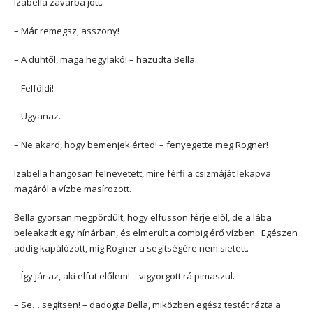
Izabella zavarba jött.
– Már remegsz, asszony!
– A dühtől, maga hegylakó! – hazudta Bella.
– Felföldi!
– Ugyanaz.
– Ne akard, hogy bemenjek érted! – fenyegette meg Rogner!
Izabella hangosan felnevetett, mire férfi a csizmáját lekapva
magáról a vízbe masírozott.
Bella gyorsan megpördült, hogy elfusson férje elől, de a lába
beleakadt egy hínárban, és elmerült a combig érő vízben. Egészen
addig kapálózott, míg Rogner a segítségére nem sietett.
– Így jár az, aki elfut előlem! – vigyorgott rá pimaszul.
– Se… segítsen! – dadogta Bella, miközben egész testét rázta a