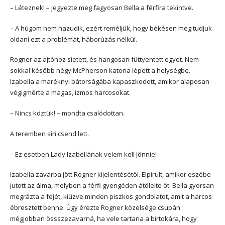
– Léteznek! – jegyezte meg fagyosan Bella a férfira tekintve.
– A húgom nem hazudik, ezért reméljük, hogy békésen meg tudjuk
oldani ezt a problémát, háborúzás nélkül.
Rogner az ajtóhoz sietett, és hangosan füttyentett egyet. Nem
sokkal később négy McPherson katona lépett a helységbe.
Izabella a maréknyi bátorságába kapaszkodott, amikor alaposan
végigmérte a magas, izmos harcosokat.
– Nincs köztük! – mondta csalódottan.
A teremben síri csend lett.
– Ez esetben Lady Izabellának velem kell jönnie!
Izabella zavarba jött Rogner kijelentésétől. Elpirult, amikor eszébe
jutott az álma, melyben a férfi gyengéden átölelte őt. Bella gyorsan
megrázta a fejét, kiűzve minden piszkos gondolatot, amit a harcos
ébresztett benne. Úgy érezte Rogner közelsége csupán
mégjobban össszezavarná, ha vele tartana a birtokára, hogy