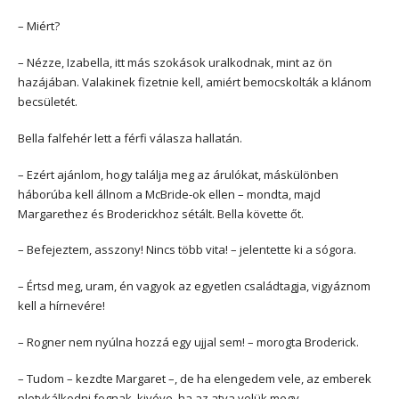
– Miért?
– Nézze, Izabella, itt más szokások uralkodnak, mint az ön
hazájában. Valakinek fizetnie kell, amiért bemocskolták a klánom
becsületét.
Bella falfehér lett a férfi válasza hallatán.
– Ezért ajánlom, hogy találja meg az árulókat, máskülönben
háborúba kell állnom a McBride-ok ellen – mondta, majd
Margarethez és Broderickhoz sétált. Bella követte őt.
– Befejeztem, asszony! Nincs több vita! – jelentette ki a sógora.
– Értsd meg, uram, én vagyok az egyetlen családtagja, vigyáznom
kell a hírnevére!
– Rogner nem nyúlna hozzá egy ujjal sem! – morogta Broderick.
– Tudom – kezdte Margaret –, de ha elengedem vele, az emberek
pletykálkodni fognak, kivéve, ha az atya velük megy.