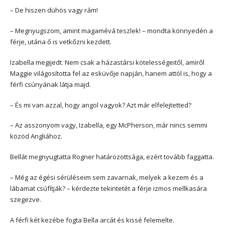
– De hiszen dühös vagy rám!
– Megnyugszom, amint magamévá teszlek! – mondta könnyedén a
férje, utána ő is vetkőzni kezdett.
Izabella megijedt. Nem csak a házastársi kötelességeitől, amiről
Maggie világosította fel az esküvője napján, hanem attól is, hogy a
férfi csúnyának látja majd.
– És mi van azzal, hogy angol vagyok? Azt már elfelejtetted?
– Az asszonyom vagy, Izabella, egy McPherson, már nincs semmi
közöd Angliához.
Bellát megnyugtatta Rogner határozottsága, ezért tovább faggatta.
– Még az égési sérüléseim sem zavarnak, melyek a kezem és a
lábamat csúfítják? – kérdezte tekintetét a férje izmos mellkasára
szegezve.
A férfi két kezébe fogta Bella arcát és kissé felemelte.