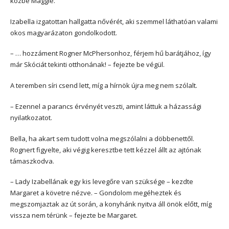
közbe Maggie.
Izabella izgatottan hallgatta nővérét, aki szemmel láthatóan valami
okos magyarázaton gondolkodott.
– … hozzáment Rogner McPhersonhoz, férjem hű barátjához, így
már Skóciát tekinti otthonának! – fejezte be végül.
A teremben síri csend lett, míg a hírnök újra meg nem szólalt.
– Ezennel a parancs érvényét veszti, amint láttuk a házassági
nyilatkozatot.
Bella, ha akart sem tudott volna megszólalni a döbbenettől.
Rognert figyelte, aki végig keresztbe tett kézzel állt az ajtónak
támaszkodva.
– Lady Izabellának egy kis levegőre van szüksége – kezdte
Margaret a követre nézve. – Gondolom megéheztek és
megszomjaztak az út során, a konyhánk nyitva áll önök előtt, míg
vissza nem térünk – fejezte be Margaret.