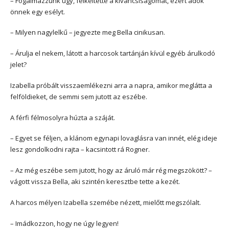
– Fogalmazzunk úgy, felkeltette a kíváncsiságomat, ezért adok
önnek egy esélyt.
– Milyen nagylelkű – jegyezte meg Bella cinikusan.
– Árulja el nekem, látott a harcosok tartánján kívül egyéb árulkodó
jelet?
Izabella próbált visszaemlékezni arra a napra, amikor meglátta a
felföldieket, de semmi sem jutott az eszébe.
A férfi félmosolyra húzta a száját.
– Egyet se féljen, a klánom egynapi lovaglásra van innét, elég ideje
lesz gondolkodni rajta – kacsintott rá Rogner.
– Az még eszébe sem jutott, hogy az áruló már rég megszökött? –
vágott vissza Bella, aki szintén keresztbe tette a kezét.
A harcos mélyen Izabella szemébe nézett, mielőtt megszólalt.
– Imádkozzon, hogy ne úgy legyen!