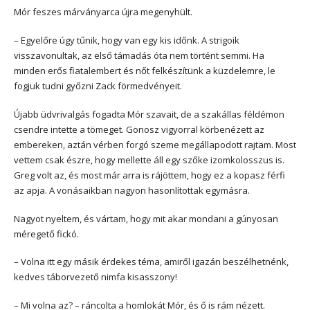
Mór feszes márványarca újra megenyhült.
– Egyelőre úgy tűnik, hogy van egy kis időnk. A strigoik
visszavonultak, az első támadás óta nem történt semmi. Ha
minden erős fiatalembert és nőt felkészítünk a küzdelemre, le
fogjuk tudni győzni Zack förmedvényeit.
Újabb üdvrivalgás fogadta Mór szavait, de a szakállas féldémon
csendre intette a tömeget. Gonosz vigyorral körbenézett az
embereken, aztán vérben forgó szeme megállapodott rajtam. Most
vettem csak észre, hogy mellette áll egy szőke izomkolosszus is.
Greg volt az, és most már arra is rájöttem, hogy ez a kopasz férfi
az apja. A vonásaikban nagyon hasonlítottak egymásra.
Nagyot nyeltem, és vártam, hogy mit akar mondani a gúnyosan
méregető fickó.
– Volna itt egy másik érdekes téma, amiről igazán beszélhetnénk,
kedves táborvezető nimfa kisasszony!
– Mi volna az? – ráncolta a homlokát Mór, és ő is rám nézett.