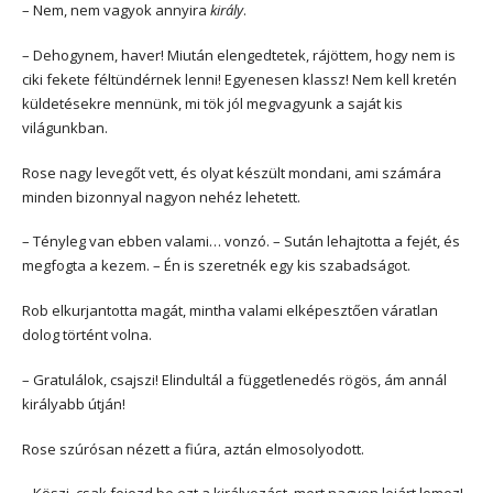
– Nem, nem vagyok annyira
király
.
– Dehogynem, haver! Miután elengedtetek, rájöttem, hogy nem is
ciki fekete féltündérnek lenni! Egyenesen klassz! Nem kell kretén
küldetésekre mennünk, mi tök jól megvagyunk a saját kis
világunkban.
Rose nagy levegőt vett, és olyat készült mondani, ami számára
minden bizonnyal nagyon nehéz lehetett.
– Tényleg van ebben valami… vonzó. – Sután lehajtotta a fejét, és
megfogta a kezem. – Én is szeretnék egy kis szabadságot.
Rob elkurjantotta magát, mintha valami elképesztően váratlan
dolog történt volna.
– Gratulálok, csajszi! Elindultál a függetlenedés rögös, ám annál
királyabb útján!
Rose szúrósan nézett a fiúra, aztán elmosolyodott.