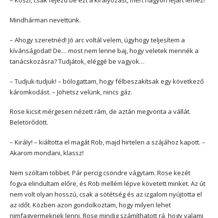
– Köszi, csak fejezd be ezt a királyozást, mert nagyon lejárt lemez!
Mindhárman nevettünk.
– Ahogy szeretnéd! Jó arc voltál velem, úgyhogy teljesítem a
kívánságodat! De… most nem lenne baj, hogy veletek mennék a
tanácskozásra? Tudjátok, eléggé be vagyok…
– Tudjuk-tudjuk! – bólogattam, hogy félbeszakítsak egy következő
káromkodást. – Jöhetsz velünk, nincs gáz.
Rose kicsit mérgesen nézett rám, de aztán megvonta a vállát.
Beletörődött.
– Király! – kiáltotta el magát Rob, majd hirtelen a szájához kapott. –
Akarom mondani, klassz!
Nem szóltam többet. Pár percig csöndre vágytam. Rose kezét
fogva elindultam előre, és Rob mellém lépve követett minket. Az út
nem volt olyan hosszú, csak a sötétség és az izgalom nyújtotta el
az időt. Közben azon gondolkoztam, hogy milyen lehet
nimfagyermeknek lenni. Rose mindig számíthatott rá, hogy valami