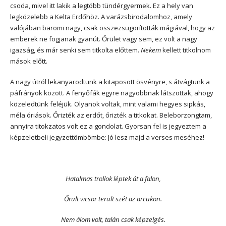
csoda, mivel itt lakik a legtöbb tündérgyermek. Ez a hely van
legközelebb a Kelta Erdőhöz. A varázsbirodalomhoz, amely
valójában baromi nagy, csak összezsugorították mágiával, hogy az
emberek ne fogjanak gyanút. Őrület vagy sem, ez volt a nagy
igazság, és már senki sem titkolta előttem.
Nekem
kellett titkolnom
mások előtt.
A nagy útról lekanyarodtunk a kitaposott ösvényre, s átvágtunk a
páfrányok között. A fenyőfák egyre nagyobbnak látszottak, ahogy
közeledtünk feléjük. Olyanok voltak, mint valami hegyes sipkás,
méla óriások. Őrizték az erdőt, őrizték a titkokat. Beleborzongtam,
annyira titokzatos volt ez a gondolat. Gyorsan fel is jegyeztem a
képzeletbeli jegyzettömbömbe: Jó lesz majd a verses meséhez!
Hatalmas trollok léptek át a falon,
Őrült vicsor terült szét az arcukon.
Nem álom volt, talán csak képzelgés.