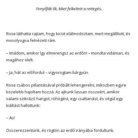
Fenyőfák ők, kiket felkeltett a rettegés.
Rose láthatta rajtam, hogy kicsit elálmodoztam, mert megállított, és
mosolyogva felnézett rám.
– Imádom, amikor így elmerengsz az erdőn! – mondta vidáman, és
magához ölelt.
– Ja, hát az előfordul – vigyorogtam bárgyún.
Rose csábos pillantásával próbált lehengerelni, miközben egyre
közelebb hajoltam hozzá. Az ajkunk lassan összeért, amikor
valami szikrázó hangot, röhögést, egy csattanást, és végül egy
kiáltást hallottunk:
–
Au!
Összerezzentünk, és rögtön az erdő irányába fordultunk.