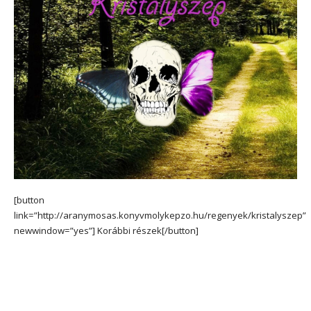
[button
link=”http://aranymosas.konyvmolykepzo.hu/regenyek/kristalyszep”
newwindow=”yes”] Korábbi részek[/button]