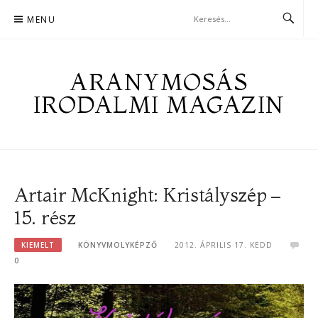
Skip
MENU
to
content
ARANYMOSÁS
IRODALMI MAGAZIN
Artair McKnight: Kristályszép –
15. rész
KIEMELT
KÖNYVMOLYKÉPZŐ
2012. ÁPRILIS 17. KEDD
0