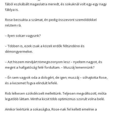
fából eszkábált magaslatra meredt, és sokuknál volt egy-egy nagy
fáklya is.
Rose becsukta a számat, én pedig összevont szemöldökkel
néztem rá.
– Ilyen sokan vagyunk?
– Többen is, ezek csak a közeli erdők féltündérei és
démongyermekei.
– Azt hiszem mindjárt tömegiszonyom lesz – nyeltem nagyot, és
megint a hallgatóság felé fordultam. – Muszáj lemennünk?
– Én sem vagyok oda a dologért, de igen; muszáj – sóhajtotta Rose,
és a kezemet fogva elindult lefelé.
Rob lelkesen szökdécselt mellettünk. Teljesen megváltozott, mióta
legutóbb láttam. Mintha kicsit több optimizmus szorult volna belé.
Amikor leértünk a sokaságba, Rose-nak fel kellett emelnie a