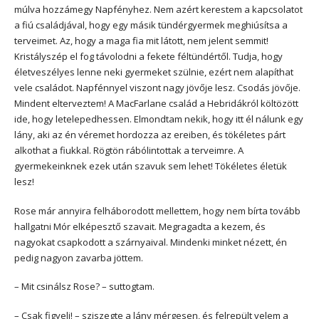
múlva hozzámegy Napfényhez. Nem azért kerestem a kapcsolatot
a fiú családjával, hogy egy másik tündérgyermek meghiúsítsa a
terveimet. Az, hogy a maga fia mit látott, nem jelent semmit!
Kristályszép el fog távolodni a fekete féltündértől. Tudja, hogy
életveszélyes lenne neki gyermeket szülnie, ezért nem alapíthat
vele családot. Napfénnyel viszont nagy jövője lesz. Csodás jövője.
Mindent elterveztem! A MacFarlane család a Hebridákról költözött
ide, hogy letelepedhessen. Elmondtam nekik, hogy itt él nálunk egy
lány, aki az én véremet hordozza az ereiben, és tökéletes párt
alkothat a fiukkal. Rögtön rábólintottak a terveimre. A
gyermekeinknek ezek után szavuk sem lehet! Tökéletes életük
lesz!
Rose már annyira felháborodott mellettem, hogy nem bírta tovább
hallgatni Mór elképesztő szavait. Megragadta a kezem, és
nagyokat csapkodott a szárnyaival. Mindenki minket nézett, én
pedig nagyon zavarba jöttem.
– Mit csinálsz Rose? – suttogtam.
– Csak figyelj! – sziszegte a lány mérgesen, és felrepült velem a