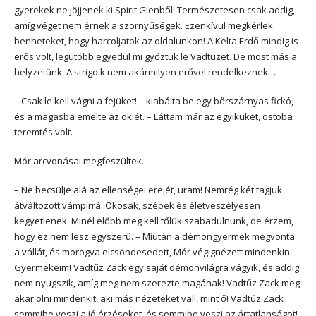
gyerekek ne jöjjenek ki Spirit Glenből! Természetesen csak addig,
amíg véget nem érnek a szörnyűségek. Ezenkívül megkérlek
benneteket, hogy harcoljatok az oldalunkon! A Kelta Erdő mindig is
erős volt, legutóbb egyedül mi győztük le Vadtüzet. De most más a
helyzetünk. A strigoik nem akármilyen erővel rendelkeznek…
– Csak le kell vágni a fejüket! – kiabálta be egy bőrszárnyas fickó,
és a magasba emelte az öklét. – Láttam már az egyiküket, ostoba
teremtés volt.
Mór arcvonásai megfeszültek.
– Ne becsülje alá az ellenségei erejét, uram! Nemrég két tagjuk
átváltozott vámpírrá. Okosak, szépek és életveszélyesen
kegyetlenek. Minél előbb meg kell tőlük szabadulnunk, de érzem,
hogy ez nem lesz egyszerű. – Miután a démongyermek megvonta
a vállát, és morogva elcsöndesedett, Mór végignézett mindenkin. –
Gyermekeim! Vadtűz Zack egy saját démonvilágra vágyik, és addig
nem nyugszik, amíg meg nem szerezte magának! Vadtűz Zack meg
akar ölni mindenkit, aki más nézeteket vall, mint ő! Vadtűz Zack
semmibe veszi a jó érzéseket, és semmibe veszi az ártatlanságot!