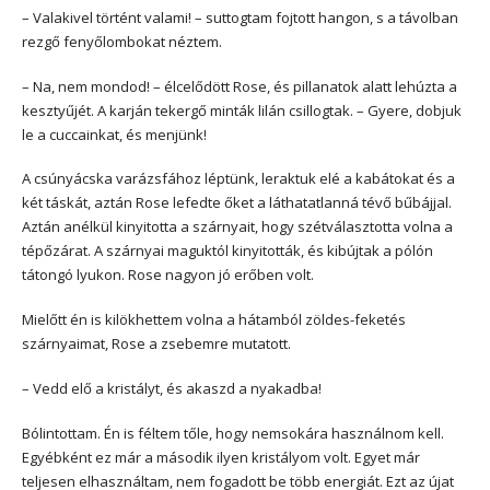
– Valakivel történt valami! – suttogtam fojtott hangon, s a távolban
rezgő fenyőlombokat néztem.
– Na, nem mondod! – élcelődött Rose, és pillanatok alatt lehúzta a
kesztyűjét. A karján tekergő minták lilán csillogtak. – Gyere, dobjuk
le a cuccainkat, és menjünk!
A csúnyácska varázsfához léptünk, leraktuk elé a kabátokat és a
két táskát, aztán Rose lefedte őket a láthatatlanná tévő bűbájjal.
Aztán anélkül kinyitotta a szárnyait, hogy szétválasztotta volna a
tépőzárat. A szárnyai maguktól kinyitották, és kibújtak a pólón
tátongó lyukon. Rose nagyon jó erőben volt.
Mielőtt én is kilökhettem volna a hátamból zöldes-feketés
szárnyaimat, Rose a zsebemre mutatott.
– Vedd elő a kristályt, és akaszd a nyakadba!
Bólintottam. Én is féltem tőle, hogy nemsokára használnom kell.
Egyébként ez már a második ilyen kristályom volt. Egyet már
teljesen elhasználtam, nem fogadott be több energiát. Ezt az újat