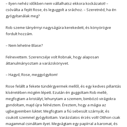
– Ilyen nehéz időkben nem vállalhatsz ekkora kockázatot! –
csóválta a fejét Rose, és leguggolt a sráchoz. – Szeretnéd, ha én
gyógyítanálak meg?
Rob szeme tányérnyi nagyságúra kerekedett, és könyörögve
fordult hozzám.
– Nem lehetne Blase?
Felnevettem. Szerencséje volt Robnak, hogy alaposan
áttanulmányoztam a varázskönyvet.
– Hagyd, Rose, meggyógyítom!
Rose felállt a fekete tündérgyermek mellől, és egy kedves pillantás
kíséretében mögém lépett. Ezután én guggoltam Rob mellé,
megfogtam a kristályt, lehunytam a szemem, bimbózó virágokra
gondoltam, majd újra felnéztem. Éreztem, hogy a mágia az
ujjbegyeimben lüktet. Megfogtam a fiú sebesült szárnyát, és
csukott szemmel gyógyítottam. Varázslatos érzés volt! Otthon csak
magammal csináltam ilyet. Megvágtam egy papírral a karomat, és