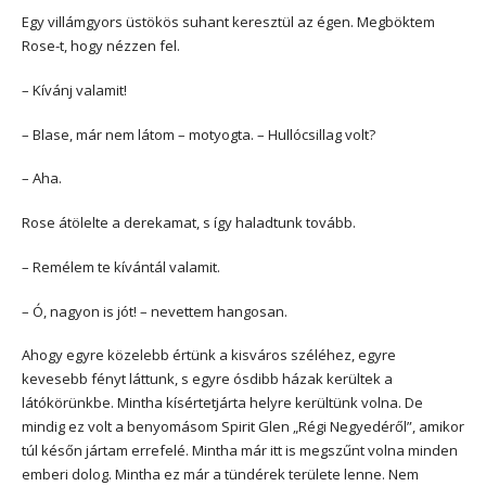
Egy villámgyors üstökös suhant keresztül az égen. Megböktem
Rose-t, hogy nézzen fel.
– Kívánj valamit!
– Blase, már nem látom – motyogta. – Hullócsillag volt?
– Aha.
Rose átölelte a derekamat, s így haladtunk tovább.
– Remélem te kívántál valamit.
– Ó, nagyon is jót! – nevettem hangosan.
Ahogy egyre közelebb értünk a kisváros széléhez, egyre
kevesebb fényt láttunk, s egyre ósdibb házak kerültek a
látókörünkbe. Mintha kísértetjárta helyre kerültünk volna. De
mindig ez volt a benyomásom Spirit Glen „Régi Negyedéről”, amikor
túl későn jártam errefelé. Mintha már itt is megszűnt volna minden
emberi dolog. Mintha ez már a tündérek területe lenne. Nem