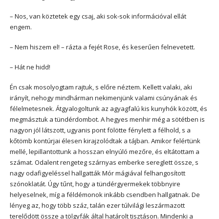
– Nos, van köztetek egy csaj, aki sok-sok információval ellát
engem.
– Nem hiszem el! – rázta a fejét Rose, és keserűen felnevetett.
– Hát ne hidd!
Én csak mosolyogtam rajtuk, s előre néztem. Kellett valaki, aki
irányít, nehogy mindhárman nekimenjünk valami csúnyának és
félelmetesnek. Átgyalogoltunk az agyagfalú kis kunyhók között, és
megmásztuk a tündérdombot. A hegyes menhir még a sötétben is
nagyon jól látszott, ugyanis pont fölötte fénylett a félhold, s a
kőtömb kontúrjai élesen kirajzolódtak a tájban. Amikor felértünk
mellé, lepillantottunk a hosszan elnyúló mezőre, és eltátottam a
számat. Odalent rengeteg szárnyas emberke sereglett össze, s
nagy odafigyeléssel hallgatták Mór mágiával felhangosított
szónoklatát. Úgy tűnt, hogy a tündérgyermekek többnyire
helyeselnek, míg a féldémonok inkább csendben hallgatnak. De
lényeg az, hogy több száz, talán ezer túlvilági leszármazott
terelődött össze a tölgyfák által határolt tisztáson. Mindenki a