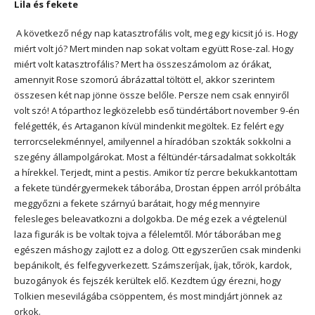
Lila és fekete
A következő négy nap katasztrofális volt, meg egy kicsit jó is. Hogy
miért volt jó? Mert minden nap sokat voltam együtt Rose-zal. Hogy
miért volt katasztrofális? Mert ha összeszámolom az órákat,
amennyit Rose szomorú ábrázattal töltött el, akkor szerintem
összesen két nap jönne össze belőle. Persze nem csak ennyiről
volt szó! A tóparthoz legközelebb eső tündértábort november 9-én
felégették, és Artaganon kívül mindenkit megöltek. Ez felért egy
terrorcselekménnyel, amilyennel a híradóban szokták sokkolni a
szegény állampolgárokat. Most a féltündér-társadalmat sokkolták
a hírekkel. Terjedt, mint a pestis. Amikor tíz percre bekukkantottam
a fekete tündérgyermekek táborába, Drostan éppen arról próbálta
meggyőzni a fekete szárnyú barátait, hogy még mennyire
felesleges beleavatkozni a dolgokba. De még ezek a végtelenül
laza figurák is be voltak tojva a félelemtől. Mór táborában meg
egészen máshogy zajlott ez a dolog. Ott egyszerűen csak mindenki
bepánikolt, és felfegyverkezett. Számszeríjak, íjak, tőrök, kardok,
buzogányok és fejszék kerültek elő. Kezdtem úgy érezni, hogy
Tolkien mesevilágába csöppentem, és most mindjárt jönnek az
orkok.