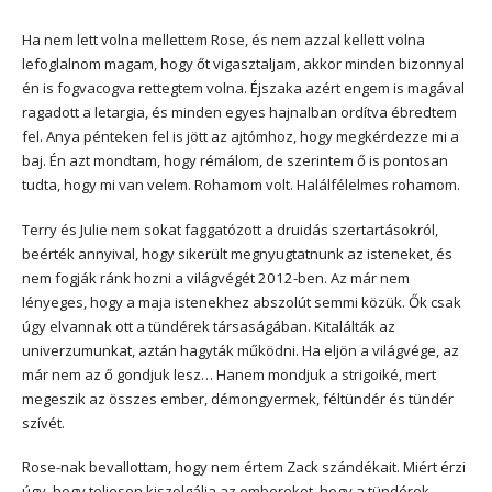
Ha nem lett volna mellettem Rose, és nem azzal kellett volna
lefoglalnom magam, hogy őt vigasztaljam, akkor minden bizonnyal
én is fogvacogva rettegtem volna. Éjszaka azért engem is magával
ragadott a letargia, és minden egyes hajnalban ordítva ébredtem
fel. Anya pénteken fel is jött az ajtómhoz, hogy megkérdezze mi a
baj. Én azt mondtam, hogy rémálom, de szerintem ő is pontosan
tudta, hogy mi van velem. Rohamom volt. Halálfélelmes rohamom.
Terry és Julie nem sokat faggatózott a druidás szertartásokról,
beérték annyival, hogy sikerült megnyugtatnunk az isteneket, és
nem fogják ránk hozni a világvégét 2012-ben. Az már nem
lényeges, hogy a maja istenekhez abszolút semmi közük. Ők csak
úgy elvannak ott a tündérek társaságában. Kitalálták az
univerzumunkat, aztán hagyták működni. Ha eljön a világvége, az
már nem az ő gondjuk lesz… Hanem mondjuk a strigoiké, mert
megeszik az összes ember, démongyermek, féltündér és tündér
szívét.
Rose-nak bevallottam, hogy nem értem Zack szándékait. Miért érzi
úgy, hogy teljesen kiszolgálja az embereket, hogy a tündérek