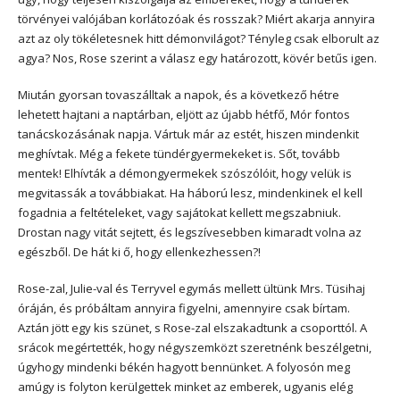
törvényei valójában korlátozóak és rosszak? Miért akarja annyira
azt az oly tökéletesnek hitt démonvilágot? Tényleg csak elborult az
agya? Nos, Rose szerint a válasz egy határozott, kövér betűs igen.
Miután gyorsan tovaszálltak a napok, és a következő hétre
lehetett hajtani a naptárban, eljött az újabb hétfő, Mór fontos
tanácskozásának napja. Vártuk már az estét, hiszen mindenkit
meghívtak. Még a fekete tündérgyermekeket is. Sőt, tovább
mentek! Elhívták a démongyermekek szószólóit, hogy velük is
megvitassák a továbbiakat. Ha háború lesz, mindenkinek el kell
fogadnia a feltételeket, vagy sajátokat kellett megszabniuk.
Drostan nagy vitát sejtett, és legszívesebben kimaradt volna az
egészből. De hát ki ő, hogy ellenkezhessen?!
Rose-zal, Julie-val és Terryvel egymás mellett ültünk Mrs. Tüsihaj
óráján, és próbáltam annyira figyelni, amennyire csak bírtam.
Aztán jött egy kis szünet, s Rose-zal elszakadtunk a csoporttól. A
srácok megértették, hogy négyszemközt szeretnénk beszélgetni,
úgyhogy mindenki békén hagyott bennünket. A folyosón meg
amúgy is folyton kerülgettek minket az emberek, ugyanis elég