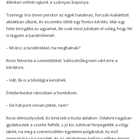
élénken virított rajtunk a szárnyas koponya.
Tizenegy óra ötven perckor az egyik hatalmas, furcsán kialakított
ablakban ültünk, és eszembe ötlött egy fontos kérdés. Már egy
hete birizgálta az agyamat, de csak most jutottam el odáig, hogy fel
is tegyem a barátnőmnek:
– Mi lesz a tündérekkel, ha meghalnak?
Rose felvonta a szemöldökét. Valószínűleg nem várt erre a
kérdésre.
– Hát, ők is a túlvilágra kerülnek.
Értetlenkedve ráncoltam a homlokom.
– De hát pont onnan jöttek, nem?
Rose elmosolyodott, és kinézett a tiszta ablakon. Odakint nagyban
gyülekeztek a szürke felhők, s jó kis zuhéval fenyegették a völgy
lakóit, na meg a szerencsétlen egyetemi polgárokat. Az eső
nemsokára rá is kezdett, és az ablakrésen befújó szélben érezni