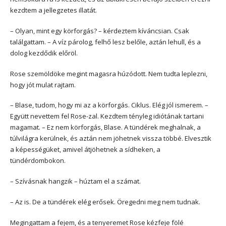
kezdtem a jellegzetes illatát.
– Olyan, mint egy körforgás? – kérdeztem kíváncsian. Csak
találgattam. – A víz párolog, felhő lesz belőle, aztán lehull, és a
dolog kezdődik előröl.
Rose szemöldöke megint magasra húzódott. Nem tudta leplezni,
hogy jót mulat rajtam.
– Blase, tudom, hogy mi az a körforgás. Ciklus. Elég jól ismerem. –
Együtt nevettem fel Rose-zal. Kezdtem tényleg idiótának tartani
magamat. – Ez nem körforgás, Blase. A tündérek meghalnak, a
túlvilágra kerülnek, és aztán nem jöhetnek vissza többé. Elvesztik
a képességüket, amivel átjöhetnek a sídheken, a
tündérdombokon.
– Szívásnak hangzik – húztam el a számat.
– Az is. De a tündérek elég erősek. Öregedni meg nem tudnak.
Megingattam a fejem, és a tenyeremet Rose kézfeje fölé