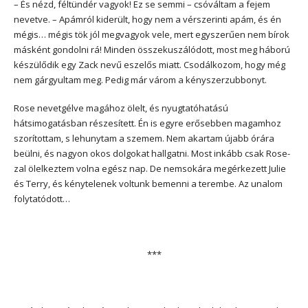
– És nézd, féltündér vagyok! Ez se semmi – csóváltam a fejem
nevetve. – Apámról kiderült, hogy nem a vérszerinti apám, és én
mégis… mégis tök jól megvagyok vele, mert egyszerűen nem bírok
másként gondolni rá! Minden összekuszálódott, most meg háború
készülődik egy Zack nevű eszelős miatt. Csodálkozom, hogy még
nem gárgyultam meg. Pedig már várom a kényszerzubbonyt.
Rose nevetgélve magához ölelt, és nyugtatóhatású
hátsimogatásban részesített. Én is egyre erősebben magamhoz
szorítottam, s lehunytam a szemem. Nem akartam újabb órára
beülni, és nagyon okos dolgokat hallgatni. Most inkább csak Rose-
zal ölelkeztem volna egész nap. De nemsokára megérkezett Julie
és Terry, és kénytelenek voltunk bemenni a terembe. Az unalom
folytatódott…
***