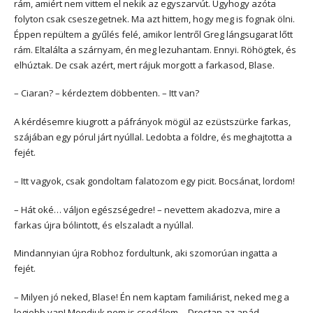
rám, amiért nem vittem el nekik az egyszarvút. Úgyhogy azóta
folyton csak cseszegetnek. Ma azt hittem, hogy meg is fognak ölni.
Éppen repültem a gyűlés felé, amikor lentről Greg lángsugarat lőtt
rám. Eltalálta a szárnyam, én meg lezuhantam. Ennyi. Röhögtek, és
elhúztak. De csak azért, mert rájuk morgott a farkasod, Blase.
– Ciaran? – kérdeztem döbbenten. – Itt van?
A kérdésemre kiugrott a páfrányok mögül az ezüstszürke farkas,
szájában egy pórul járt nyúllal. Ledobta a földre, és meghajtotta a
fejét.
– Itt vagyok, csak gondoltam falatozom egy picit. Bocsánat, lordom!
– Hát oké… váljon egészségedre! – nevettem akadozva, mire a
farkas újra bólintott, és elszaladt a nyúllal.
Mindannyian újra Robhoz fordultunk, aki szomorúan ingatta a
fejét.
– Milyen jó neked, Blase! Én nem kaptam familiárist, neked meg a
legjobb van! Mondjuk nem is csodálom… Drostan az apád.