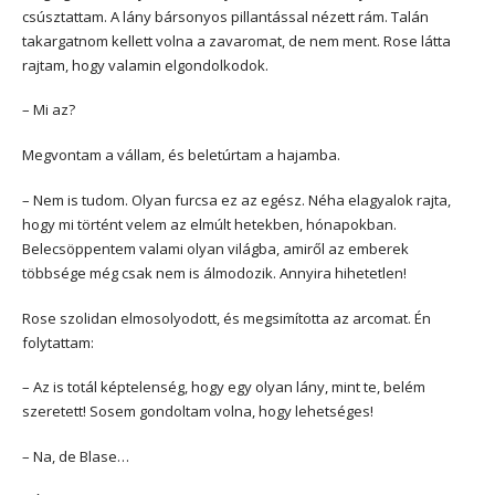
csúsztattam. A lány bársonyos pillantással nézett rám. Talán
takargatnom kellett volna a zavaromat, de nem ment. Rose látta
rajtam, hogy valamin elgondolkodok.
– Mi az?
Megvontam a vállam, és beletúrtam a hajamba.
– Nem is tudom. Olyan furcsa ez az egész. Néha elagyalok rajta,
hogy mi történt velem az elmúlt hetekben, hónapokban.
Belecsöppentem valami olyan világba, amiről az emberek
többsége még csak nem is álmodozik. Annyira hihetetlen!
Rose szolidan elmosolyodott, és megsimította az arcomat. Én
folytattam:
– Az is totál képtelenség, hogy egy olyan lány, mint te, belém
szeretett! Sosem gondoltam volna, hogy lehetséges!
– Na, de Blase…