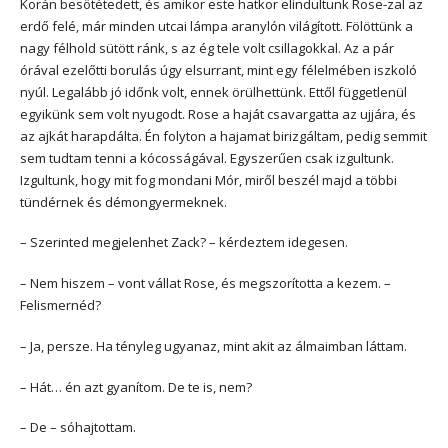
Korán besötétedett, és amikor este hatkor elindultunk Rose-zal az
erdő felé, már minden utcai lámpa aranylón világított. Fölöttünk a
nagy félhold sütött ránk, s az ég tele volt csillagokkal. Az a pár
órával ezelőtti borulás úgy elsurrant, mint egy félelmében iszkoló
nyúl. Legalább jó időnk volt, ennek örülhettünk. Ettől függetlenül
egyikünk sem volt nyugodt. Rose a haját csavargatta az ujjára, és
az ajkát harapdálta. Én folyton a hajamat birizgáltam, pedig semmit
sem tudtam tenni a kócosságával. Egyszerűen csak izgultunk.
Izgultunk, hogy mit fog mondani Mór, miről beszél majd a többi
tündérnek és démongyermeknek.
– Szerinted megjelenhet Zack? – kérdeztem idegesen.
– Nem hiszem – vont vállat Rose, és megszorította a kezem. –
Felismernéd?
– Ja, persze. Ha tényleg ugyanaz, mint akit az álmaimban láttam.
– Hát… én azt gyanítom. De te is, nem?
– De – sóhajtottam.