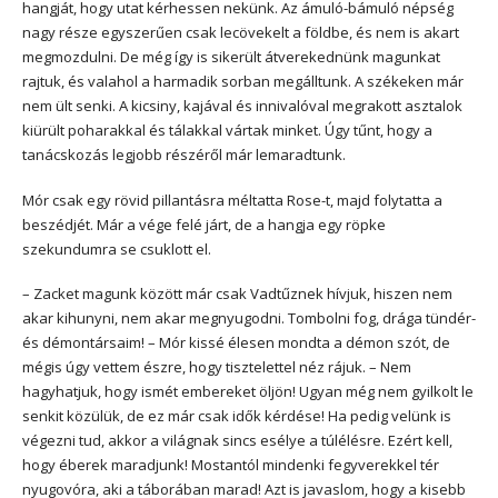
hangját, hogy utat kérhessen nekünk. Az ámuló-bámuló népség
nagy része egyszerűen csak lecövekelt a földbe, és nem is akart
megmozdulni. De még így is sikerült átverekednünk magunkat
rajtuk, és valahol a harmadik sorban megálltunk. A székeken már
nem ült senki. A kicsiny, kajával és innivalóval megrakott asztalok
kiürült poharakkal és tálakkal vártak minket. Úgy tűnt, hogy a
tanácskozás legjobb részéről már lemaradtunk.
Mór csak egy rövid pillantásra méltatta Rose-t, majd folytatta a
beszédjét. Már a vége felé járt, de a hangja egy röpke
szekundumra se csuklott el.
– Zacket magunk között már csak Vadtűznek hívjuk, hiszen nem
akar kihunyni, nem akar megnyugodni. Tombolni fog, drága tündér-
és démontársaim! – Mór kissé élesen mondta a démon szót, de
mégis úgy vettem észre, hogy tisztelettel néz rájuk. – Nem
hagyhatjuk, hogy ismét embereket öljön! Ugyan még nem gyilkolt le
senkit közülük, de ez már csak idők kérdése! Ha pedig velünk is
végezni tud, akkor a világnak sincs esélye a túlélésre. Ezért kell,
hogy éberek maradjunk! Mostantól mindenki fegyverekkel tér
nyugovóra, aki a táborában marad! Azt is javaslom, hogy a kisebb