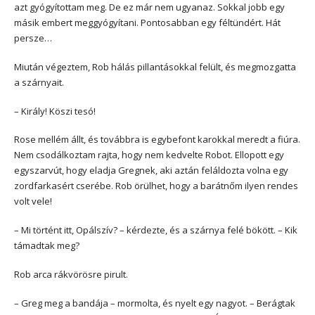
azt gyógyítottam meg. De ez már nem ugyanaz. Sokkal jobb egy
másik embert meggyógyítani. Pontosabban egy féltündért. Hát
persze…
Miután végeztem, Rob hálás pillantásokkal felült, és megmozgatta
a szárnyait.
– Király! Köszi tesó!
Rose mellém állt, és továbbra is egybefont karokkal meredt a fiúra.
Nem csodálkoztam rajta, hogy nem kedvelte Robot. Ellopott egy
egyszarvút, hogy eladja Gregnek, aki aztán feláldozta volna egy
zordfarkasért cserébe. Rob örülhet, hogy a barátnőm ilyen rendes
volt vele!
– Mi történt itt, Opálszív? – kérdezte, és a szárnya felé bökött. – Kik
támadtak meg?
Rob arca rákvörösre pirult.
– Greg meg a bandája – mormolta, és nyelt egy nagyot. – Berágtak