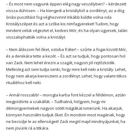
– És most nem vagyunk éppen elég nagy veszélyben? – kérdezett
vissza dühösen. – Ha kiengedi a kristályból a zordlényt, az a dög
óriási pusztítást fog véghezvinni! Inkább küldte volna oda
Kristályszépet és azt a szőke kis nimfagyereket! Tudom, hogy
mindent velük végeztet el, kedves Mór, és ha olyan ügyesek, talán
visszalophatták volna a kristályt.
– Nem áldozom fel őket, ostoba fráter! – szűrte a fogai között Mór,
és a derekára tette a kezét. – És azt se tudjuk, hogy pontosan hol
van Zack. Nem lehet érezni a szagát, nagyon jól rejtőzködik.
Mellesleg azt sem tudja senki, hogy mire kell neki a kristály. Lehet,
hogy nem akarja kiereszteni a zordlényt. Lehet, hogy valami titkos
rituáléhoz kell neki.
– Annál rosszabb! – morogta karba font kézzel a féldémon, aztán
megpödörte a szakállát. – Tudhatná, hölgyem, hogy mi
démongyermekek nagyon sötét mágiákat ismerünk. Ha akarjuk,
könnyen használni tudjuk őket. Én mondom most magának, hogy
ne becsülje le az ellenségeit! Zack megöl majd mindnyájunkat, ha
nem jövünk rá a titkára.