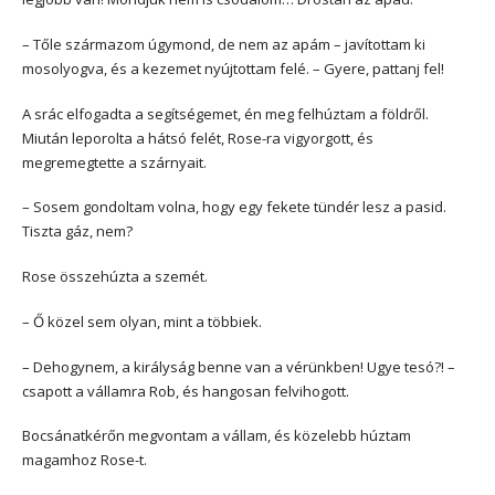
– Tőle származom úgymond, de nem az apám – javítottam ki
mosolyogva, és a kezemet nyújtottam felé. – Gyere, pattanj fel!
A srác elfogadta a segítségemet, én meg felhúztam a földről.
Miután leporolta a hátsó felét, Rose-ra vigyorgott, és
megremegtette a szárnyait.
– Sosem gondoltam volna, hogy egy fekete tündér lesz a pasid.
Tiszta gáz, nem?
Rose összehúzta a szemét.
– Ő közel sem olyan, mint a többiek.
– Dehogynem, a királyság benne van a vérünkben! Ugye tesó?! –
csapott a vállamra Rob, és hangosan felvihogott.
Bocsánatkérőn megvontam a vállam, és közelebb húztam
magamhoz Rose-t.