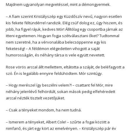
Majdnem ugyanolyan megvetéssel, mint a démongyermek.
– A fiam szerint Kristályszép egy Küzdőszív nevű, nagyon esetlen
kis fekete féltündérrel randizik. Elég csúf dolog ez, úgy hiszem, és
jobb, ha figyel rájuk, kedves Mór! Állítólag egy csoportba járnak az
itteni egyetemen. Hogyan fogja szétválasztani őket? Tudtommal
nem szeretné, ha a vérvonalába belecsöppenne egy kis
feketeség! – A féldémon elégedetten vihogott a saját
humorosságán, és néhány társa is vele együtt nevetett.
Rose vörös arccal állt mellettem, eltátotta a száját, de beléfagyott a
szó. Én is legalább ennyire feldühödtem. Mór szintúgy.
– Hogy merészel így beszélni velem?! – csattant fel Mór, mire
néhány jelenlévő felhördült, sokan mások pedig elfehéredett
arccal nézték tisztelt vezetőjüket.
– Csak a tényeket mondom, ha nem tudná.
– Ismerem a tényeket, Albert Cole! – szűrte a fogai között a
nimfanő, és járt egy kört az emelvényen. – Kristályszép pár év