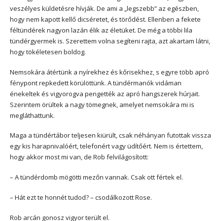
veszélyes küldetésre hívják. De ami a „legszebb” az egészben,
hogy nem kapott kellő dicséretet, és törődést. Ellenben a fekete
féltündérek nagyon lazán élik az életüket. De még a többi lila
tündérgyermek is. Szerettem volna segíteni rajta, azt akartam látni,
hogy tökéletesen boldog.
Nemsokára átértünk a nyírekhez és kőrisekhez, s egyre több apró
fénypont repkedett körülöttünk. A tündérmanók vidáman
énekeltek és vigyorogva pengették az apró hangszerek húrjait.
Szerintem örültek a nagy tömegnek, amelyet nemsokára mi is
megláthattunk.
Maga a tündértábor teljesen kiürült, csak néhányan futottak vissza
egy kis harapnivalóért, telefonért vagy üdítőért. Nem is értettem,
hogy akkor most mi van, de Rob felvilágosított:
– A tündérdomb mögötti mezőn vannak. Csak ott fértek el.
– Hát ezt te honnét tudod? – csodálkozott Rose.
Rob arcán gonosz vigyor terült el.