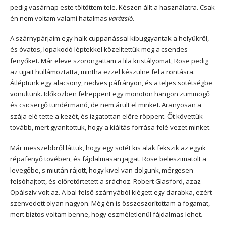
pedig vasárnap este töltöttem tele. Készen állt a használatra. Csak
én nem voltam valami hatalmas
varázsló
.
A szárnypárjaim egy halk cuppanással kibuggyantak a helyükről,
és óvatos, lopakodó léptekkel közelítettük meg a csendes
fenyőket. Már eleve szorongattam a lila kristályomat, Rose pedig
az ujjait hullámoztatta, mintha ezzel készülne fel a rontásra.
Átléptünk egy alacsony, nedves páfrányon, és a teljes sötétségbe
vonultunk. Időközben felreppent egy monoton hangon zümmögő
és csicsergő tündérmanó, de nem árult el minket. Aranyosan a
szája elé tette a kezét, és izgatottan előre röppent. Őt követtük
tovább, mert gyanítottuk, hogy a kiáltás forrása felé vezet minket.
Már messzebbről láttuk, hogy egy sötét kis alak fekszik az egyik
répafenyő tövében, és fájdalmasan jajgat. Rose beleszimatolt a
levegőbe, s miután rájött, hogy kivel van dolgunk, mérgesen
felsóhajtott, és előretörtetett a sráchoz. Robert Glasford, azaz
Opálszív volt az. A bal felső szárnyából kiégett egy darabka, ezért
szenvedett olyan nagyon. Még én is összeszorítottam a fogamat,
mert biztos voltam benne, hogy eszméletlenül fájdalmas lehet.