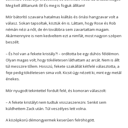
Meg kell állítanunk őt! És meg is fogjuk állítani!
Mór bátorító szavaira hatalmas kiáltás és óriási hangzavar volt a
válasz. Sokan tapsoltak, köztük én is. Láttam, hogy Rose és Rob
némán nézi a nőt, de én továbbra sem zavartattam magam.
Akármennyire is nem kedveltem ezt a nimfát, most nagyon szépen
beszélt.
– És hol van a fekete kristály?! – ordította be egy dühös féldémon.
Olyan magas volt, hogy tökéletesen láthattam az arcát. Nem is állt
túl messzire tőlem. Hosszú, fekete szakállát kétfelé választotta, a
feje pedig tökéletesen sima volt. Kicsit úgy nézett ki, mint egy metál
énekes.
Mór nyugodt tekintettel fordult felé, és komoran válaszolt:
– A fekete kristályt nem tudtuk visszaszerezni. Senkit sem
küldhettem Zack után. Túl veszélyes lett volna.
A középkorú démongyermek keserűen felröhögött.