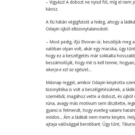
– Vigyázz! A dobozt ne nyisd föl, míg el nem 
káosz.
A fiú hátán végigfutott a hideg, ahogy a ládiká
Odayin újból elbizonytalanodott.
– Most pedig, ifjú Elvoran úr, beszéljük meg a
valóban olyan volt, akár egy macska, úgy tűn
hogy ez a beszélgetés már sokkalta hosszabbra
beszámolóját, hogy mit is kell tennie, hogyan
akarja-e ezt az egészet…
Másnap reggel, amikor Odayin kinyitotta sze
bizonyítéka is volt a beszélgetésüknek, a ládi
szeméből, magához vette a dobozt, és újból v
rúna, avagy más motívum sem díszítette, leg
gyanú is felmerült, hogy esetleg valami hatal
módon…
Ám a ládikát nem merte kinyitni. Hely
ajtaja valósággal berobbant. Úgy tűnt, Tibur