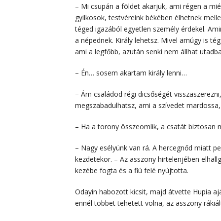
– Mi csupán a földet akarjuk, ami régen a mi
gyilkosok, testvéreink békében élhetnek mell
téged igazából egyetlen személy érdekel. Amin
a népednek. Király lehetsz. Mivel amúgy is tég
ami a legfőbb, azután senki nem állhat utadb
– Én… sosem akartam király lenni…
– Ám családod régi dicsőségét visszaszerezni,
megszabadulhatsz, ami a szívedet mardossa,
– Ha a torony összeomlik, a csatát biztosan 
– Nagy esélyünk van rá. A hercegnőd miatt pe
kezdetekor. – Az asszony hirtelenjében elhallg
kezébe fogta és a fiú felé nyújtotta.
Odayin habozott kicsit, majd átvette Hupia aj
ennél többet tehetett volna, az asszony rákiál