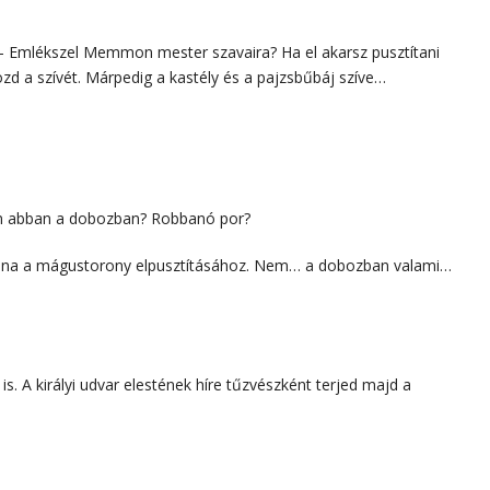
 – Emlékszel Memmon mester szavaira? Ha el akarsz pusztítani
zd a szívét. Márpedig a kastély és a pajzsbűbáj szíve…
an abban a dobozban? Robbanó por?
olna a mágustorony elpusztításához. Nem… a dobozban valami…
s. A királyi udvar elestének híre tűzvészként terjed majd a