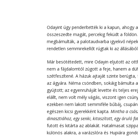
Odayint úgy penderítették ki a kapun, ahogy 
összeszedte magát, percekig feküdt a földön. 
megbámulták, a palotaudvarba igyekvő népek k
rendetlen semmirekellőt rúgtak ki az állásából
Már besötétedett, mire Odayin eljutott az ot
nem a fájdalomtól zúgott a feje, hanem a düh
szétfeszítené. A házuk ajtaját szinte berúgta
az ágyára. Néma csöndben, sokáig bámulta a 
gyújtott; az egyenruháját levette és teljes er
elállt, nem volt mély vágás, viszont igen csún
ezekben nem lakott semmiféle bűbáj, csupán 
egészen kicsi gyerekként kapta.
Mintha a csás
dinasztiához, egy senki, kitaszított, egy áruló f
futott és kitárta az ablakát. Hatalmasat szipp
különös alakra, a varázslóra és Hupiára gondol