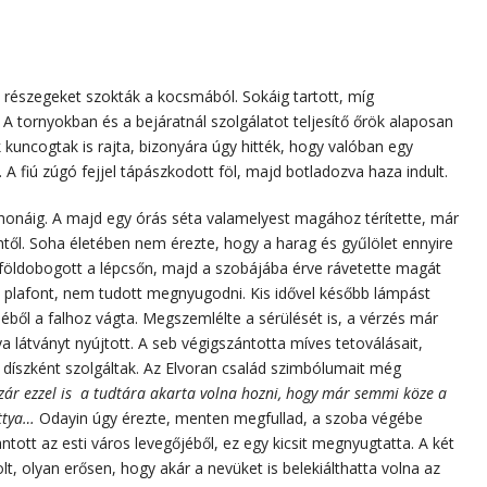
a részegeket szokták a kocsmából. Sokáig tartott, míg
A tornyokban és a bejáratnál szolgálatot teljesítő őrök alaposan
uncogtak is rajta, bizonyára úgy hitték, hogy valóban egy
. A fiú zúgó fejjel tápászkodott föl, majd botladozva haza indult.
thonáig. A majd egy órás séta valamelyest magához térítette, már
től. Soha életében nem érezte, hogy a harag és gyűlölet ennyire
, földobogott a lépcsőn, majd a szobájába érve rávetette magát
plafont, nem tudott megnyugodni. Kis idővel később lámpást
ejéből a falhoz vágta. Megszemlélte a sérülését is, a vérzés már
ya látványt nyújtott. A seb végigszántotta míves tetoválásait,
díszként szolgáltak. Az Elvoran család szimbólumait még
zár ezzel is a tudtára akarta volna hozni, hogy már semmi köze a
attya…
Odayin úgy érezte, menten megfullad, a szoba végébe
antott az esti város levegőjéből, ez egy kicsit megnyugtatta. A két
t, olyan erősen, hogy akár a nevüket is belekiálthatta volna az