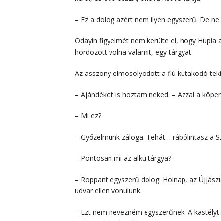
– Ez a dolog azért nem ilyen egyszerű. De ne 
Odayin figyelmét nem kerülte el, hogy Hupia 
hordozott volna valamit, egy tárgyat.
Az asszony elmosolyodott a fiú kutakodó teki
– Ajándékot is hoztam neked. – Azzal a köpenye
– Mi ez?
– Győzelmünk záloga. Tehát… rábólintasz a S
– Pontosan mi az alku tárgya?
– Roppant egyszerű dolog. Holnap, az Újjász
udvar ellen vonulunk.
– Ezt nem nevezném egyszerűnek. A kastélyt