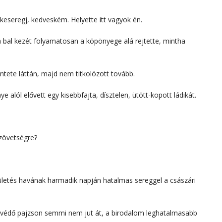
keseregj, kedveském. Helyette itt vagyok én.
a bal kezét folyamatosan a köpönyege alá rejtette, mintha
ntete láttán, majd nem titkolózott tovább.
 alól elővett egy kisebbfajta, dísztelen, ütött-kopott ládikát.
zövetségre?
ületés havának harmadik napján hatalmas sereggel a császári
 védő pajzson semmi nem jut át, a birodalom leghatalmasabb