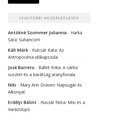
LEGUTÓBBI HOZZÁSZÓLÁSOK
Antókné Szommer Julianna
-
Harka
Sára: Suhancom
Káli Márk
-
Kulcsár Kata: Az
Antropocéna időkapszula
José Barreto
-
Bálint Erika: A sánta
suszter és a barátság aranyfonala
Niki
-
Mary Ann Draven: Napsugár és
Alkonyat
Erdélyi Bálint
-
Huszár Nóra: Misi és a
Varázslopó