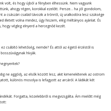
énk volt, és hogy újból a fényben élhessünk. Nem vagyunk
ettünk, ahogy régen, korokkal ezelőtt. Persze… ha jól gondolom,
t a császári család távozik a trónról, új uralkodóra lesz szüksége
ed illetett volna mindez, úgy hiszem, elég méltányos ajánlat. És
a, hogy végleg elnyerd a hercegnőd kezét.
 ez csábító lehetőség, nemde? És attól az égető érzéstől is
 bosszúvágynak hívják.
megnyeritek?
dig ne aggódj, az elsők között lesz, akit kimenekítenek az ostrom
atott, különös mosolya is lefagyott az arcáról. A ládikát két
ándékát. Forgatta, közelebbről is megvizsgálta. Ám mielőtt még
tott: