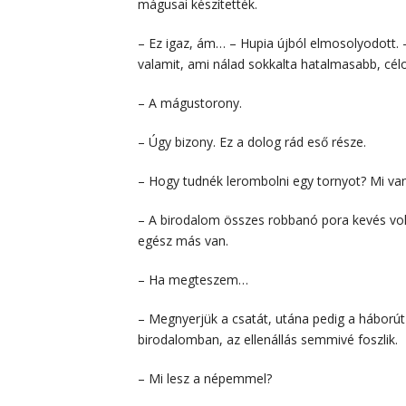
mágusai készítették.
– Ez igaz, ám… – Hupia újból elmosolyodott.
valamit, ami nálad sokkalta hatalmasabb, célo
– A mágustorony.
– Úgy bizony. Ez a dolog rád eső része.
– Hogy tudnék lerombolni egy tornyot? Mi v
– A birodalom összes robbanó pora kevés v
egész más van.
– Ha megteszem…
– Megnyerjük a csatát, utána pedig a háborút i
birodalomban, az ellenállás semmivé foszlik.
– Mi lesz a népemmel?