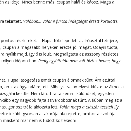
jön az ideje. Nincs benne más, csupán halál és káosz. Maga a
ra tekintett.
Valóban… valami furcsa hidegséget érzett körülötte.
 pontos részleteket. – Hupia föltelepedett az íróasztal tetejére,
t, csupán a magasabb helyeken érezte jól magát. Odayin tudta,
 nyúlik majd, így ő is leült. Meghallgatta az asszony részletes
, milyen időpontban.
Pedig egyáltalán nem volt biztos benne, hogy
mét, Hupia látogatása ismét csupán álomnak tűnt. Ám ezúttal
ka, amit az ágya alá rejtett. Mihelyst valamelyest kiűzte az álmot a
izsgálni kezdte. Nem látott rajta semmi különöset, egyetlen
inkább egy nagyobb fajta szivardoboznak tűnt. A fiúban még az a
mas, gonosz tréfa áldozata lett.
Talán maga a császár teszteli ily
ette inkább gyorsan a takarója alá rejtette, amikor a szobája
on másként már nem is tudott közlekedni.