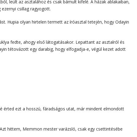
ból, leült az asztalához és csak bámult kifelé. A házak ablakaiban,
ezernyi csillag ragyogott.
tást. Hupia olyan hirtelen termett az íróasztal tetején, hogy Odayin
suklya fedte, ahogy első látogatásakor. Lepattant az asztalról és
ayin tétovázott egy darabig, hogy elfogadja-e, végül kezet adott
 érted ezt a hosszú, fáradságos utat, már mindent elmondott
t hittem, Memmon mester varázsló, csak egy csettintésébe