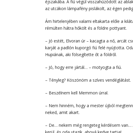
éjszakába. A fiú végül visszahúzódott az ablak
az utcákon lámpafény pislákolt, az égen pedig 
Ám hirtelenjében valami eltakarta előle a kilá
rémülten hátra hőkölt és a földre pottyant.
– Jó estét, Elvoran úr – kacagta a nő, arcát c
karját a padlón kuporgó fiú felé nyújtotta. Od
Hupiának, aki fölsegítette őt a földről.
– Jó, hogy erre jártál… – motyogta a fiú.
– Tényleg? Köszönöm a szíves vendéglátást.
– Beszélnem kell Memmon úrral.
– Nem hinném, hogy a mester újból megtenné
neked, amit akart.
– De… nekem még rengeteg kérdésem van… Az
kerül, és oda utazik, ahová kedve tartja!