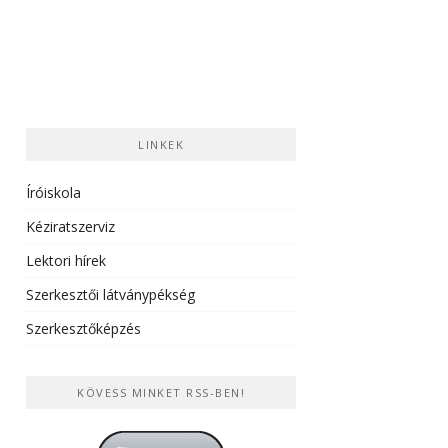
LINKEK
Íróiskola
Kéziratszerviz
Lektori hírek
Szerkesztői látványpékség
Szerkesztőképzés
KÖVESS MINKET RSS-BEN!