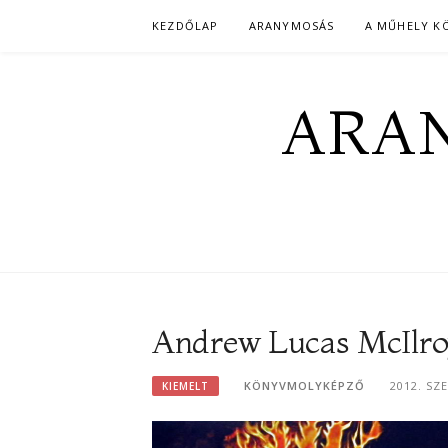
Skip
KEZDŐLAP
ARANYMOSÁS
A MŰHELY K
to
content
ARAN
Andrew Lucas McIlroy
KÖNYVMOLYKÉPZŐ
2012. SZ
KIEMELT