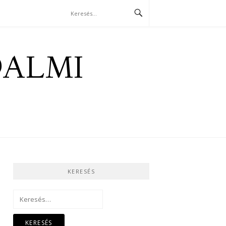
DALMI
KERESÉS
Keresés: