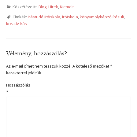
Közzétéve itt:
Blog
,
Hírek
,
Kiemelt
Címkék:
Írástudó íróiskola
,
íróiskola
,
könyvmolyképző írósuli
,
kreatív írás
Vélemény, hozzászólás?
Az e-mail címet nem tesszük közzé.
A kötelező mezőket
*
karakterrel jelöltük
Hozzászólás
*