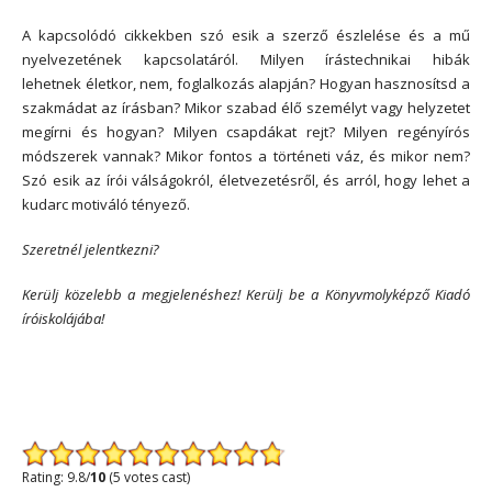
A kapcsolódó cikkekben szó esik a szerző észlelése és a mű
nyelvezetének kapcsolatáról. Milyen írástechnikai hibák
lehetnek életkor, nem, foglalkozás alapján? Hogyan hasznosítsd a
szakmádat az írásban? Mikor szabad élő személyt vagy helyzetet
megírni és hogyan? Milyen csapdákat rejt? Milyen regényírós
módszerek vannak? Mikor fontos a történeti váz, és mikor nem?
Szó esik az írói válságokról, életvezetésről, és arról, hogy lehet a
kudarc motiváló tényező.
Szeretnél jelentkezni?
Kerülj közelebb a megjelenéshez! Kerülj be a Könyvmolyképző Kiadó
íróiskolájába!
Rating: 9.8/
10
(5 votes cast)