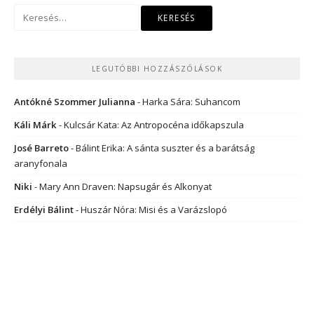
Keresés:
LEGUTÓBBI HOZZÁSZÓLÁSOK
Antókné Szommer Julianna
-
Harka Sára: Suhancom
Káli Márk
-
Kulcsár Kata: Az Antropocéna időkapszula
José Barreto
-
Bálint Erika: A sánta suszter és a barátság
aranyfonala
Niki
-
Mary Ann Draven: Napsugár és Alkonyat
Erdélyi Bálint
-
Huszár Nóra: Misi és a Varázslopó