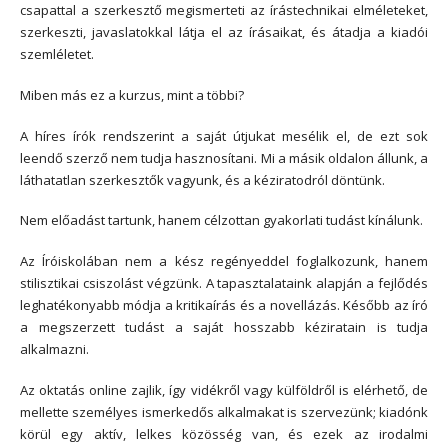
csapattal a szerkesztő megismerteti az írástechnikai elméleteket,
szerkeszti, javaslatokkal látja el az írásaikat, és átadja a kiadói
szemléletet.
Miben más ez a kurzus, mint a többi?
A híres írók rendszerint a saját útjukat mesélik el, de ezt sok
leendő szerző nem tudja hasznosítani. Mi a másik oldalon állunk, a
láthatatlan szerkesztők vagyunk, és a kéziratodról döntünk.
Nem előadást tartunk, hanem célzottan gyakorlati tudást kínálunk.
Az Íróiskolában nem a kész regényeddel foglalkozunk, hanem
stilisztikai csiszolást végzünk. A tapasztalataink alapján a fejlődés
leghatékonyabb módja a kritikaírás és a novellázás. Később az író
a megszerzett tudást a saját hosszabb kéziratain is tudja
alkalmazni.
Az oktatás online zajlik, így vidékről vagy külföldről is elérhető, de
mellette személyes ismerkedős alkalmakat is szervezünk; kiadónk
körül egy aktív, lelkes közösség van, és ezek az irodalmi