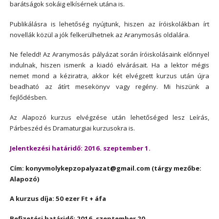
barátságok sokáig elkísérnek utána is.
Publikálásra is lehetőség nyújtunk, hiszen az íróiskolákban írt
novellák közül a jók felkerülhetnek az Aranymosás oldalára.
Ne feledd! Az Aranymosás pályázat során íróiskolásaink előnnyel
indulnak, hiszen ismerik a kiadó elvárásait. Ha a lektor mégis
nemet mond a kéziratra, akkor két elvégzett kurzus után újra
beadható az átírt mesekönyv vagy regény. Mi hiszünk a
fejlődésben.
Az Alapozó kurzus elvégzése után lehetőséged lesz Leírás,
Párbeszéd és Dramaturgiai kurzusokra is.
Jelentkezési határidő: 2016. szeptember 1.
Cím: konyvmolykepzopalyazat@gmail.com (tárgy mezőbe:
Alapozó)
A kurzus díja: 50 ezer Ft + áfa
Befizetési határidő: 2016. szeptember 20.