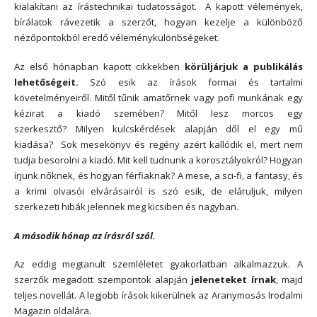
kialakítani az írástechnikai tudatosságot. A kapott vélemények,
bírálatok rávezetik a szerzőt, hogyan kezelje a különböző
nézőpontokból eredő véleménykülönbségeket.
Az első hónapban kapott cikkekben
körüljárjuk a publikálás
lehetőségeit.
Szó esik az írások formai és tartalmi
követelményeiről. Mitől tűnik amatőrnek vagy pofi munkának egy
kézirat a kiadó szemében? Mitől lesz morcos egy
szerkesztő? Milyen kulcskérdések alapján dől el egy mű
kiadása? Sok mesekönyv és regény azért kallódik el, mert nem
tudja besorolni a kiadó. Mit kell tudnunk a korosztályokról? Hogyan
írjunk nőknek, és hogyan férfiaknak? A mese, a sci-fi, a fantasy, és
a krimi olvasói elvárásairól is szó esik, de eláruljuk, milyen
szerkezeti hibák jelennek meg kicsiben és nagyban.
A második hónap az írásról szól.
Az eddig megtanult szemléletet gyakorlatban alkalmazzuk. A
szerzők megadott szempontok alapján
jeleneteket írnak
, majd
teljes novellát. A legjobb írások kikerülnek az Aranymosás Irodalmi
Magazin oldalára.