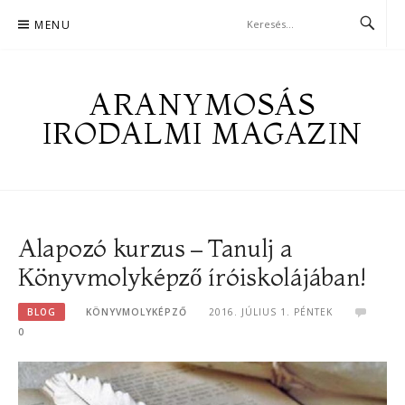
Skip
MENU
to
content
ARANYMOSÁS
IRODALMI MAGAZIN
Alapozó kurzus – Tanulj a
Könyvmolyképző íróiskolájában!
BLOG
KÖNYVMOLYKÉPZŐ
2016. JÚLIUS 1. PÉNTEK
0