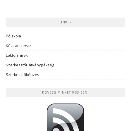
LINKEK
Íróiskola
Kéziratszerviz
Lektori hírek
Szerkesztői látványpékség
Szerkesztőképzés
KÖVESS MINKET RSS-BEN!