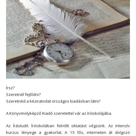
Írsz?
Szeretnél fejlődni?
Szeretnéd a kéziratodat országos kiadásban látni?
A Könyvmolyképző Kiadó szeretettel vár az íróiskolájába.
Az Írástudó Íróiskolában felnőtt oktatást végzünk. Az intenzív
kurzus lényege a gyakorlat. A 15 fős, interneten át dolgozó