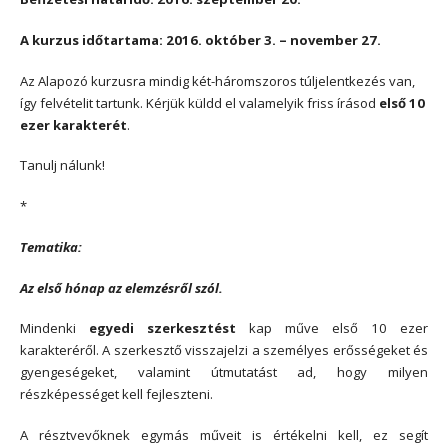
A kurzus időtartama: 2016. október 3. – november 27.
Az Alapozó kurzusra mindig két-háromszoros túljelentkezés van,
így felvételit tartunk. Kérjük küldd el valamelyik friss írásod
első 10
ezer karakterét
.
Tanulj nálunk!
*
Tematika:
Az első hónap az elemzésről szól.
Mindenki
egyedi szerkesztést
kap műve első 10 ezer
karakteréről. A szerkesztő visszajelzi a személyes erősségeket és
gyengeségeket, valamint útmutatást ad, hogy milyen
részképességet kell fejleszteni.
A résztvevőknek egymás műveit is értékelni kell, ez segít