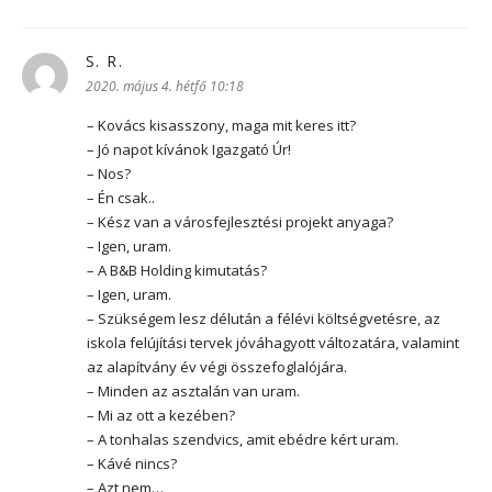
S. R.
szerint:
2020. május 4. hétfő 10:18
– Kovács kisasszony, maga mit keres itt?
– Jó napot kívánok Igazgató Úr!
– Nos?
– Én csak..
– Kész van a városfejlesztési projekt anyaga?
– Igen, uram.
– A B&B Holding kimutatás?
– Igen, uram.
– Szükségem lesz délután a félévi költségvetésre, az
iskola felújítási tervek jóváhagyott változatára, valamint
az alapítvány év végi összefoglalójára.
– Minden az asztalán van uram.
– Mi az ott a kezében?
– A tonhalas szendvics, amit ebédre kért uram.
– Kávé nincs?
– Azt nem…