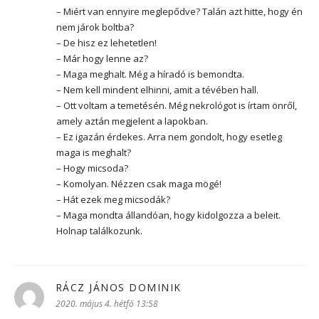
– Miért van ennyire meglepődve? Talán azt hitte, hogy én
nem járok boltba?
– De hisz ez lehetetlen!
– Már hogy lenne az?
– Maga meghalt. Még a híradó is bemondta.
– Nem kell mindent elhinni, amit a tévében hall.
– Ott voltam a temetésén. Még nekrológot is írtam önről,
amely aztán megjelent a lapokban.
– Ez igazán érdekes. Arra nem gondolt, hogy esetleg
maga is meghalt?
– Hogy micsoda?
– Komolyan. Nézzen csak maga mögé!
– Hát ezek meg micsodák?
– Maga mondta állandóan, hogy kidolgozza a beleit.
Holnap találkozunk.
RÁCZ JÁNOS DOMINIK
szerint:
2020. május 4. hétfő 13:58