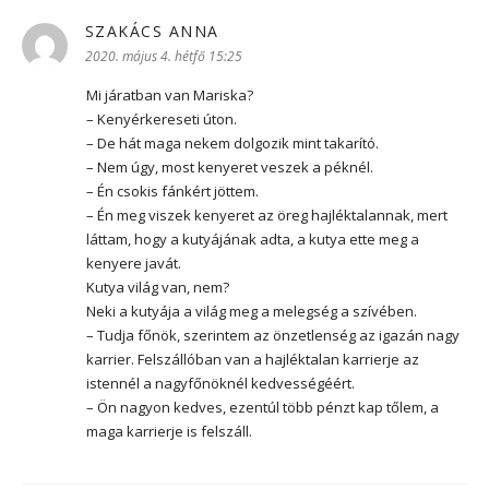
SZAKÁCS ANNA
szerint:
2020. május 4. hétfő 15:25
Mi járatban van Mariska?
– Kenyérkereseti úton.
– De hát maga nekem dolgozik mint takarító.
– Nem úgy, most kenyeret veszek a péknél.
– Én csokis fánkért jöttem.
– Én meg viszek kenyeret az öreg hajléktalannak, mert
láttam, hogy a kutyájának adta, a kutya ette meg a
kenyere javát.
Kutya világ van, nem?
Neki a kutyája a világ meg a melegség a szívében.
– Tudja főnök, szerintem az önzetlenség az igazán nagy
karrier. Felszállóban van a hajléktalan karrierje az
istennél a nagyfőnöknél kedvességéért.
– Ön nagyon kedves, ezentúl több pénzt kap tőlem, a
maga karrierje is felszáll.