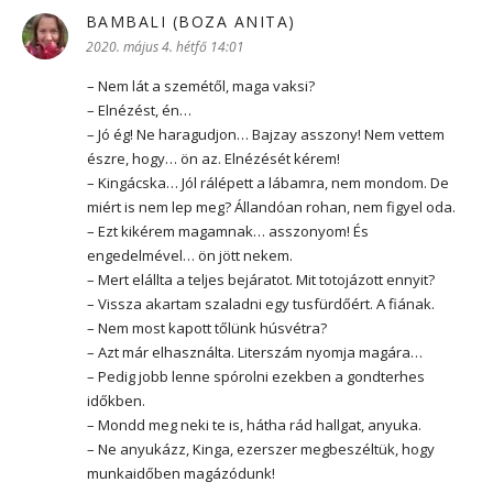
BAMBALI (BOZA ANITA)
szerint:
2020. május 4. hétfő 14:01
– Nem lát a szemétől, maga vaksi?
– Elnézést, én…
– Jó ég! Ne haragudjon… Bajzay asszony! Nem vettem
észre, hogy… ön az. Elnézését kérem!
– Kingácska… Jól rálépett a lábamra, nem mondom. De
miért is nem lep meg? Állandóan rohan, nem figyel oda.
– Ezt kikérem magamnak… asszonyom! És
engedelmével… ön jött nekem.
– Mert elállta a teljes bejáratot. Mit totojázott ennyit?
– Vissza akartam szaladni egy tusfürdőért. A fiának.
– Nem most kapott tőlünk húsvétra?
– Azt már elhasználta. Literszám nyomja magára…
– Pedig jobb lenne spórolni ezekben a gondterhes
időkben.
– Mondd meg neki te is, hátha rád hallgat, anyuka.
– Ne anyukázz, Kinga, ezerszer megbeszéltük, hogy
munkaidőben magázódunk!