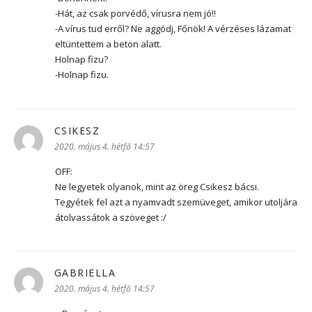
-Hát, az csak porvédő, vírusra nem jó!!
-A vírus tud erről? Ne aggódj, Főnök! A vérzéses lázamat
eltüntettem a beton alatt.
Holnap fizu?
-Holnap fizu.
CSIKESZ
szerint:
2020. május 4. hétfő 14:57
OFF:
Ne legyetek olyanok, mint az öreg Csikesz bácsi.
Tegyétek fel azt a nyamvadt szemüveget, amikor utoljára
átolvassátok a szöveget :/
GABRIELLA
szerint:
2020. május 4. hétfő 14:57