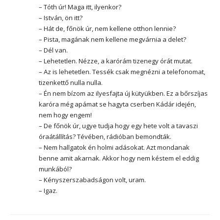
– Tóth úr! Maga itt, ilyenkor?
– István, ön itt?
– Hát de, főnök úr, nem kellene otthon lennie?
– Pista, magának nem kellene megvárnia a delet?
– Dél van.
– Lehetetlen. Nézze, a karórám tizenegy órát mutat.
– Az is lehetetlen. Tessék csak megnézni a telefonomat,
tizenkettő nulla nulla.
– Én nem bízom az ilyesfajta új kütyükben. Ez a bőrszíjas
karóra még apámat se hagyta cserben Kádár idején,
nem hogy engem!
– De főnök úr, ugye tudja hogy egy hete volt a tavaszi
óraátállítás? Tévében, rádióban bemondták.
– Nem hallgatok én holmi adásokat. Azt mondanak
benne amit akarnak. Akkor hogy nem késtem el eddig
munkából?
– Kényszerszabadságon volt, uram.
– Igaz.