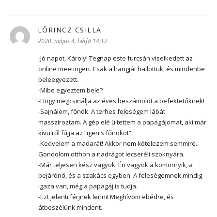
LŐRINCZ CSILLA
szerint:
2020. május 4. hétfő 14:12
-Jó napot, Károly! Tegnap este furcsán viselkedett az
online meetingen. Csak a hangját hallottuk, és mindenbe
beleegyezett.
-Mibe egyeztem bele?
-Hogy megcsinálja az éves beszámolót a befektetőknek!
-Sajnálom, főnök. A terhes feleségem lábát
masszíroztam. A gép elé ültettem a papagájomat, aki már
kívülről fújja az “igenis főnököt”.
-Kedvelem a madarát! Akkor nem kötelezem semmire.
Gondolom otthon a nadrágot lecseréli szoknyára.
-Már teljesen kész vagyok. Én vagyok a komornyik, a
bejárónő, és a szakács egyben. A feleségemnek mindig
igaza van, még a papagáj is tudja.
-Ezt jelenti férjnek lenni! Meghívom ebédre, és
átbeszélünk mindent.