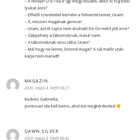
– A fenéje! Ő is? Ha e’ így megy tovább, akkó’ ki fog több
lyukat ásni?
– Effelől szeretettel kérném a felmentésemet, Uram!
– Á, nincsen magának gerince!
– Uram, azt itt sajna nem árulnak! De Ön miért jött erre?
– Zabpehely a tábornoknak, másé’ nem.
– A tábornoknak sincs lába, Uram?
– Má’ hogy ne lenne, bolond maga!? A sál malőr után
karja nem maradt!
MAGAZIN
szerint:
2020. május 4. hétfő 08:27
Kedves Gabriella,
pontosan ide kell beírni, ahol ezt megkérdezted
DAWN SILVER
szerint:
2020. május 4. hétfő 08:42