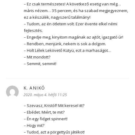
– Ez csak természetes! A következő esetig van még…
máris nézem… 35 percem, és ha szabad megjegyeznem,
ez a készülék, nagyszerű találmány!
– Tudom, az én ötletem volt. Ezer évente elkel némi
fejlesztés.
– Engedje meg, kinyitom magának az ajtót, igazgató úr!
– Rendben, menjünk, nekem is sok a dolgom.
– Holt Lélek Lekövető Kütyü, ezt a marhaságot…
– Mit mondott?
– Semmit, semmit!
K. ANIKÓ
szerint:
2020. május 4. hétfő 11:25
– Szevasz, Kristóf! Mit keresel itt?
– Ebédet. Miért, te mit?
– Én egy fidget spinnert!
– Hogy mit?
– Tudod, azt a pörgettyűs játékot!