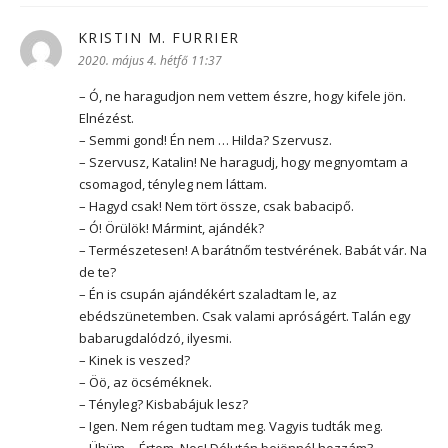
KRISTIN M. FURRIER
szerint:
2020. május 4. hétfő 11:37
– Ó, ne haragudjon nem vettem észre, hogy kifele jön.
Elnézést.
– Semmi gond! Én nem … Hilda? Szervusz.
– Szervusz, Katalin! Ne haragudj, hogy megnyomtam a
csomagod, tényleg nem láttam.
– Hagyd csak! Nem tört össze, csak babacipő.
– Ó! Örülök! Mármint, ajándék?
– Természetesen! A barátnőm testvérének. Babát vár. Na
de te?
– Én is csupán ajándékért szaladtam le, az
ebédszünetemben. Csak valami apróságért. Talán egy
babarugdalódzó, ilyesmi.
– Kinek is veszed?
– Öö, az öcséméknek.
– Tényleg? Kisbabájuk lesz?
– Igen. Nem régen tudtam meg. Vagyis tudták meg.