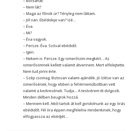
– Bocsánat.
– Nem lát?
– Maga az főnök úr? Tényleg nem láttam.
– Jól van. Ebédideje van? Izé…
– Éva.
– Mi?
– Éva vagyok.
– Persze. Éva. Szóval ebédidő.
– Igen.
– Nekem is. Persze. Egy ismerősöm megkért… Az
ismerősömnek kellett valamit átvennem. Mert elfelejtette.
Nem tud jönni érte.
– Szép csomag. Biztosan valami ajándék. Jó ízlése van az
ismerősének, hogy ebben a fehérneműboltban vett
valamit a kedvesének. Tudja… A testvérem itt dolgozik.
Minden délben beugrok hozzá.
– Mennem kell. Attól tartok át kell gondolnunk az egy órás
ebédidőt. Fél óra éppen megfelelne mindenkinek, hogy
elfogyassza az ebédjét…