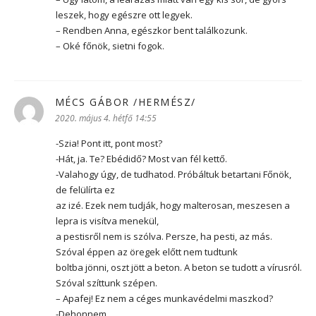
leszek, hogy egészre ott legyek.
– Rendben Anna, egészkor bent találkozunk.
– Oké főnök, sietni fogok.
MÉCS GÁBOR /HERMÉSZ/
szerint:
2020. május 4. hétfő 14:55
-Szia! Pont itt, pont most?
-Hát, ja. Te? Ebédidő? Most van fél kettő.
-Valahogy úgy, de tudhatod. Próbáltuk betartani Főnök,
de felülírta ez
az izé. Ezek nem tudják, hogy malterosan, meszesen a
lepra is visítva menekül,
a pestisről nem is szólva. Persze, ha pesti, az más.
Szóval éppen az öregek előtt nem tudtunk
boltba jönni, oszt jött a beton. A beton se tudott a vírusról.
Szóval szíttunk szépen.
– Apafej! Ez nem a céges munkavédelmi maszkod?
-Dehonnem.