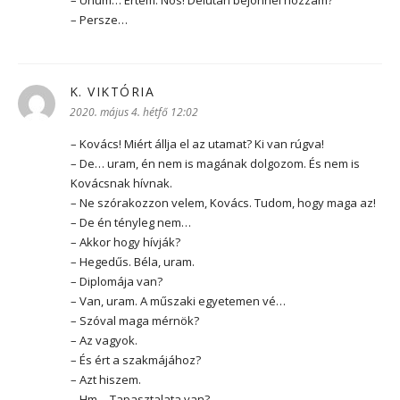
– Ühüm… Értem. Nos! Délután bejönnél hozzám?
– Persze…
K. VIKTÓRIA
szerint:
2020. május 4. hétfő 12:02
– Kovács! Miért állja el az utamat? Ki van rúgva!
– De… uram, én nem is magának dolgozom. És nem is
Kovácsnak hívnak.
– Ne szórakozzon velem, Kovács. Tudom, hogy maga az!
– De én tényleg nem…
– Akkor hogy hívják?
– Hegedűs. Béla, uram.
– Diplomája van?
– Van, uram. A műszaki egyetemen vé…
– Szóval maga mérnök?
– Az vagyok.
– És ért a szakmájához?
– Azt hiszem.
– Hm… Tapasztalata van?