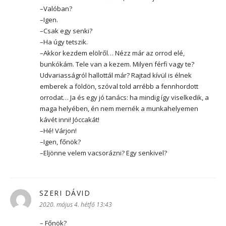
–Valóban?
–Igen.
–Csak egy senki?
–Ha úgy tetszik.
–Akkor kezdem elölről… Nézz már az orrod elé,
bunkókám. Tele van a kezem. Milyen férfi vagy te?
Udvariasságról hallottál már? Rajtad kívül is élnek
emberek a földön, szóval told arrébb a fennhordott
orrodat… Ja és egy jó tanács: ha mindig így viselkedik, a
maga helyében, én nem mernék a munkahelyemen
kávét inni! Jóccakát!
–Hé! Várjon!
–Igen, főnök?
–Eljönne velem vacsorázni? Egy senkivel?
SZERI DÁVID
szerint:
2020. május 4. hétfő 13:43
– Főnök?