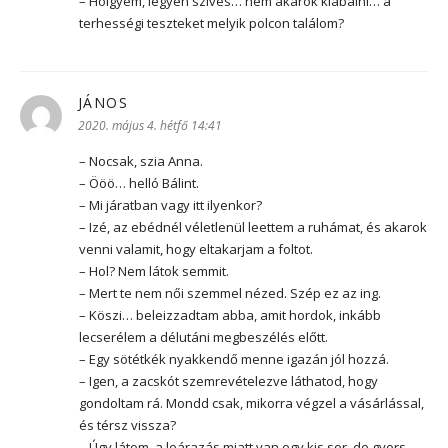
– Hölgyem, legyen szíves… nem akarok kiabálni… a
terhességi teszteket melyik polcon találom?
JÁNOS
szerint:
2020. május 4. hétfő 14:41
– Nocsak, szia Anna.
– Ööö… helló Bálint.
– Mi járatban vagy itt ilyenkor?
– Izé, az ebédnél véletlenül leettem a ruhámat, és akarok
venni valamit, hogy eltakarjam a foltot.
– Hol? Nem látok semmit.
– Mert te nem női szemmel nézed. Szép ez az ing.
– Köszi… beleizzadtam abba, amit hordok, inkább
lecserélem a délutáni megbeszélés előtt.
– Egy sötétkék nyakkendő menne igazán jól hozzá.
– Igen, a zacskót szemrevételezve láthatod, hogy
gondoltam rá. Mondd csak, mikorra végzel a vásárlással,
és térsz vissza?
– Úgy látom, a leárazás miatt van egy kis sor, de gyors