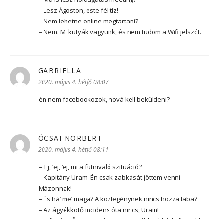
– Lesz Ágoston, este fél tíz!
– Nem lehetne online megtartani?
– Nem. Mi kutyák vagyunk, és nem tudom a Wifi jelszót.
GABRIELLA
szerint:
2020. május 4. hétfő 08:07
én nem facebookozok, hová kell beküldeni?
ÓCSAI NORBERT
szerint:
2020. május 4. hétfő 08:11
– ‘Ej, ‘ej, ‘ej, mi a futnivaló szituáció?
– Kapitány Uram! Én csak zabkását jöttem venni
Mázonnak!
– És há’ mé’ maga? A közlegénynek nincs hozzá lába?
– Az ágyékkötő incidens óta nincs, Uram!