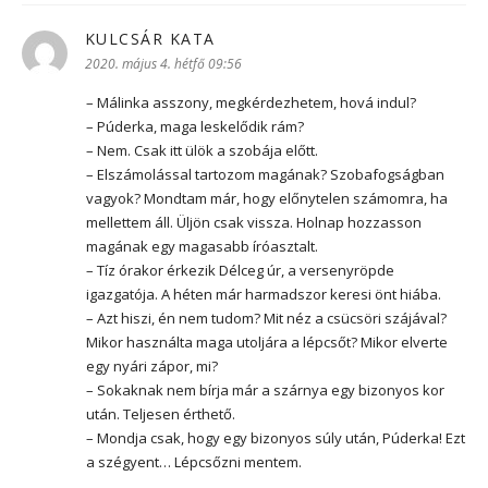
KULCSÁR KATA
szerint:
2020. május 4. hétfő 09:56
– Málinka asszony, megkérdezhetem, hová indul?
– Púderka, maga leskelődik rám?
– Nem. Csak itt ülök a szobája előtt.
– Elszámolással tartozom magának? Szobafogságban
vagyok? Mondtam már, hogy előnytelen számomra, ha
mellettem áll. Üljön csak vissza. Holnap hozzasson
magának egy magasabb íróasztalt.
– Tíz órakor érkezik Délceg úr, a versenyröpde
igazgatója. A héten már harmadszor keresi önt hiába.
– Azt hiszi, én nem tudom? Mit néz a csücsöri szájával?
Mikor használta maga utoljára a lépcsőt? Mikor elverte
egy nyári zápor, mi?
– Sokaknak nem bírja már a szárnya egy bizonyos kor
után. Teljesen érthető.
– Mondja csak, hogy egy bizonyos súly után, Púderka! Ezt
a szégyent… Lépcsőzni mentem.