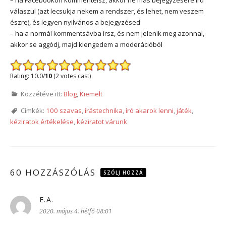
válaszul (azt lecsukja nekem a rendszer, és lehet, nem veszem
észre), és legyen nyilvános a bejegyzésed
– ha a normál kommentsávba írsz, és nem jelenik meg azonnal,
akkor se aggódj, majd kiengedem a moderációból
Rating: 10.0/
10
(2 votes cast)
Közzétéve itt:
Blog
,
Kiemelt
Címkék:
100 szavas
,
írástechnika
,
író akarok lenni
,
játék
,
kéziratok értékelése
,
kéziratot várunk
60 HOZZÁSZÓLÁS
SZÓLJ HOZZÁ
E.A.
szerint:
2020. május 4. hétfő 08:01