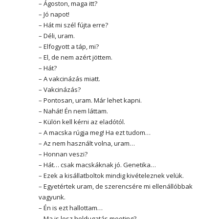
– Ágoston, maga itt?
– Jó napot!
– Hát mi szél fújta erre?
– Déli, uram.
– Elfogyott a táp, mi?
– El, de nem azért jöttem.
– Hát?
– A vakcinázás miatt.
– Vakcinázás?
– Pontosan, uram. Már lehet kapni.
– Nahát! Én nem láttam.
– Külön kell kérni az eladótól.
– A macska rúgja meg! Ha ezt tudom…
– Az nem használt volna, uram…
– Honnan veszi?
– Hát… csak macskáknak jó. Genetika…
– Ezek a kisállatboltok mindig kivételeznek velük.
– Egyetértek uram, de szerencsére mi ellenállóbbak
vagyunk.
– Én is ezt hallottam…
– Ma is lesz holdugatás meeting?