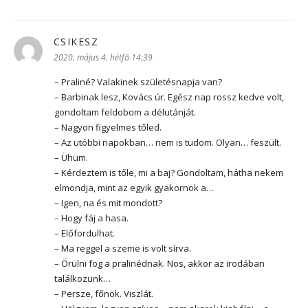
CSIKESZ
szerint:
2020. május 4. hétfő 14:39
– Praliné? Valakinek születésnapja van?
– Barbinak lesz, Kovács úr. Egész nap rossz kedve volt,
gondoltam feldobom a délutánját.
– Nagyon figyelmes tőled.
– Az utóbbi napokban… nem is tudom. Olyan… feszült.
– Ühüm.
– Kérdeztem is tőle, mi a baj? Gondoltam, hátha nekem
elmondja, mint az egyik gyakornok a…
– Igen, na és mit mondott?
– Hogy fáj a hasa.
– Előfordulhat.
– Ma reggel a szeme is volt sírva.
– Örülni fog a pralinédnak. Nos, akkor az irodában
találkozunk…
– Persze, főnök. Viszlát.