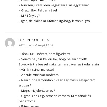
– Nincsen, uram. Idén végeztem el az egyetemet.
– Gratulálok! Fel van véve!
– Mi? Tényleg?
– Igen, de elállta az utamat, úgyhogy ki van rúgva.
B.K. NIKOLETTA
szerint:
2020. május 4. hétfő 12:48
–Főnök Úr! Elnézést, nem figyeltem!
– Semmi baj, Gizike, örülök, hogy belém botlott!
Egyébként is beszélni akartam magával, az iroda falain
kívül. Mit csinál ma este?
– A szüleimnél vacsorázom.
– Nem tudná lemondani? Vagy egy másik estéjét rám
áldozni?
– Mégis mit jelentsen ez?
– Ugyan. Csak egy ártatlan vacsora! Mint főnök és
beosztottja.
– Értem, uram.