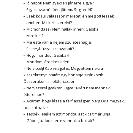
– Jó napot! Nem gyakran jár erre, ugye?
– Egy csavarhúzóért jöttem. Segítenél?
– Ezek közül válasszon méretet, én meg ott leszek
szemben. Mit kell szerelni?
– Mit mondasz? Nem hallak innen, Gabika!
– Mire kell?
– Ma este van a nejem születésnapja.
– És meghúzza a csavarjait?
– Hogy mondod, Gabika?!
– Mondom, érdekes ötlet!
– Ne viccelj! Kap virágot is. Megvettem neki a
kisszekrényt, amiért egy hónapja siránkozik.
Összerakom, mielőtt hazaér.
– Nem szerel gyakran, ugye? Miért nem mennek
étterembe?
– Akarom, hogy lássa a férfiasságom. Várj! Oda megyek,
rosszul hallak.
– Tessék? Nekem azt mondta, azt kicsit már unja…
– Gábor, tudod merre vannak a balták?