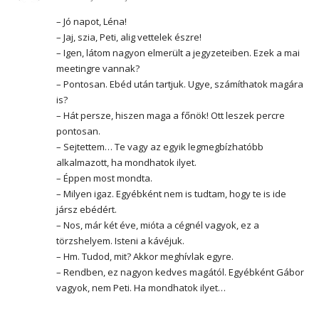
– Jó napot, Léna!
– Jaj, szia, Peti, alig vettelek észre!
– Igen, látom nagyon elmerült a jegyzeteiben. Ezek a mai
meetingre vannak?
– Pontosan. Ebéd után tartjuk. Ugye, számíthatok magára
is?
– Hát persze, hiszen maga a főnök! Ott leszek percre
pontosan.
– Sejtettem… Te vagy az egyik legmegbízhatóbb
alkalmazott, ha mondhatok ilyet.
– Éppen most mondta.
– Milyen igaz. Egyébként nem is tudtam, hogy te is ide
jársz ebédért.
– Nos, már két éve, mióta a cégnél vagyok, ez a
törzshelyem. Isteni a kávéjuk.
– Hm. Tudod, mit? Akkor meghívlak egyre.
– Rendben, ez nagyon kedves magától. Egyébként Gábor
vagyok, nem Peti. Ha mondhatok ilyet…