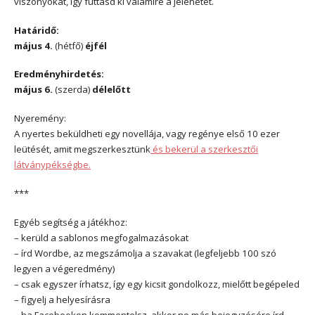
viszonyokat, így futtasd ki valamire a jelenetet.
Határidő:
május 4.
(hétfő)
éjfél
Eredményhirdetés:
május 6.
(szerda)
délelőtt
Nyeremény:
A nyertes beküldheti egy novellája, vagy regénye első 10 ezer
leütését, amit megszerkesztünk
és bekerül a szerkesztői
látványpékségbe.
***
Egyéb segítség a játékhoz:
– kerüld a sablonos megfogalmazásokat
– írd Wordbe, az megszámolja a szavakat (legfeljebb 100 szó
legyen a végeredmény)
– csak egyszer írhatsz, így egy kicsit gondolkozz, mielőtt begépeled
– figyelj a helyesírásra
– ha Facebookon kommentelsz, akkor ne más bejegyzésére írd