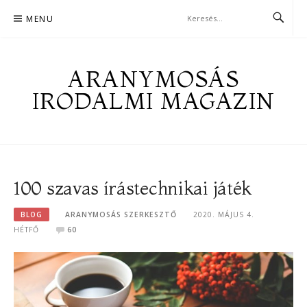
Skip
MENU
to
content
ARANYMOSÁS
IRODALMI MAGAZIN
100 szavas írástechnikai játék
BLOG
ARANYMOSÁS SZERKESZTŐ
2020. MÁJUS 4.
HÉTFŐ
60