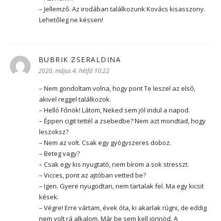
– Jellemző. Az irodában találkozunk Kovács kisasszony.
Lehetőleg ne késsen!
BUBRIK ZSERALDINA
szerint:
2020. május 4. hétfő 10:22
– Nem gondoltam volna, hogy pont Te leszel az első,
akivel reggel találkozok.
– Helló Főnök! Látom, Neked sem jól indul a napod.
– Éppen cigit tettél a zsebedbe? Nem azt mondtad, hogy
leszoksz?
– Nem az volt. Csak egy gyógyszeres doboz.
– Beteg vagy?
– Csak egy kis nyugtató, nem bírom a sok stresszt.
– Vicces, pont az ajtóban vetted be?
– Igen. Gyere nyugodtan, nem tartalak fel. Ma egy kicsit
kések.
– Végre! Erre vártam, évek óta, ki akarlak rúgni, de eddig
nem volt rá alkalom. Már be sem kell jönnöd. A