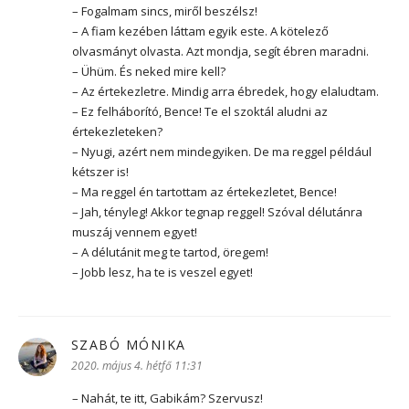
– Fogalmam sincs, miről beszélsz!
– A fiam kezében láttam egyik este. A kötelező
olvasmányt olvasta. Azt mondja, segít ébren maradni.
– Ühüm. És neked mire kell?
– Az értekezletre. Mindig arra ébredek, hogy elaludtam.
– Ez felháborító, Bence! Te el szoktál aludni az
értekezleteken?
– Nyugi, azért nem mindegyiken. De ma reggel például
kétszer is!
– Ma reggel én tartottam az értekezletet, Bence!
– Jah, tényleg! Akkor tegnap reggel! Szóval délutánra
muszáj vennem egyet!
– A délutánit meg te tartod, öregem!
– Jobb lesz, ha te is veszel egyet!
SZABÓ MÓNIKA
szerint:
2020. május 4. hétfő 11:31
– Nahát, te itt, Gabikám? Szervusz!