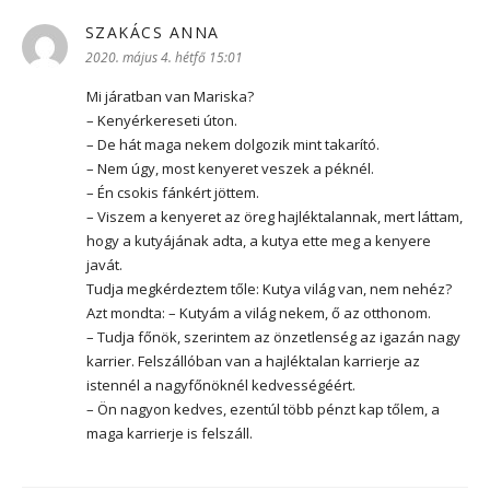
SZAKÁCS ANNA
szerint:
2020. május 4. hétfő 15:01
Mi járatban van Mariska?
– Kenyérkereseti úton.
– De hát maga nekem dolgozik mint takarító.
– Nem úgy, most kenyeret veszek a péknél.
– Én csokis fánkért jöttem.
– Viszem a kenyeret az öreg hajléktalannak, mert láttam,
hogy a kutyájának adta, a kutya ette meg a kenyere
javát.
Tudja megkérdeztem tőle: Kutya világ van, nem nehéz?
Azt mondta: – Kutyám a világ nekem, ő az otthonom.
– Tudja főnök, szerintem az önzetlenség az igazán nagy
karrier. Felszállóban van a hajléktalan karrierje az
istennél a nagyfőnöknél kedvességéért.
– Ön nagyon kedves, ezentúl több pénzt kap tőlem, a
maga karrierje is felszáll.