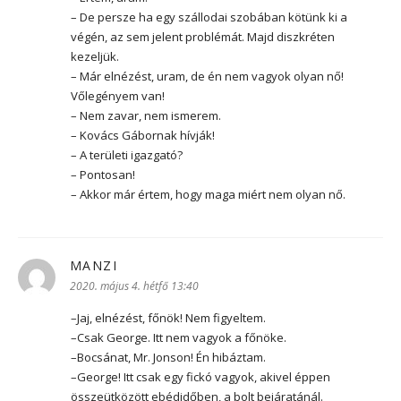
– De persze ha egy szállodai szobában kötünk ki a
végén, az sem jelent problémát. Majd diszkréten
kezeljük.
– Már elnézést, uram, de én nem vagyok olyan nő!
Vőlegényem van!
– Nem zavar, nem ismerem.
– Kovács Gábornak hívják!
– A területi igazgató?
– Pontosan!
– Akkor már értem, hogy maga miért nem olyan nő.
MANZI
szerint:
2020. május 4. hétfő 13:40
–Jaj, elnézést, főnök! Nem figyeltem.
–Csak George. Itt nem vagyok a főnöke.
–Bocsánat, Mr. Jonson! Én hibáztam.
–George! Itt csak egy fickó vagyok, akivel éppen
összeütközött ebédidőben, a bolt bejáratánál.