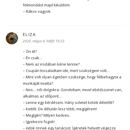
felmondást majd kiküldöm.
– Rákos vagyok.
ELIZA
szerint:
2020. május 4. hétfő 10:33
– Ön itt?
– Én csak…
– Nem az irodában kéne lennie?
– Csupán kiszaladtam ide, mert szükségem volt…
– Mire volt olyan égetően szüksége, hogy félbehagyta a
munkáját miatta?
– Nos… női dolgokra. Gondoltam, mivel ebédszünet van,
alkalmas az időpont…
– Lenne egy kérdésem. Hány üzletet kötött délelőtt?
– Kettőt. De délután lesz több, megígérem!
– Megígéri? Milyen kedves.
– Igyekezni fogok!
– Adok önnek egy tanácsot. Ígéretek helyett végezze