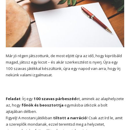
Már jó régen játszottunk, de most eljött újra az idő, hogy kipróbáld
magad, játssz egy kicsit – és akár szerkesztést is nyerj. Újra egy
100 szavas játékkal készültünk, újra egy napod van arra, hogy írj
nekünk valami izgalmasat.
Feladat
: Írj egy
100 szavas párbeszéd
et, aminek az alaphelyzete
az, hogy
főnök és beosztottja
egymásba ütközik a bolt
ajtajában délben.
Figyelj! A mostani játékban
tiltott a narráció
! Csak azt írd le, amit
a szereplők mondanak, ezzel teremtsd meg a helyzetet,